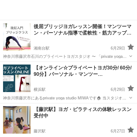
後屈ブリッジヨガレッスン開催！マンツーマ
ン・パーソナル指導で柔軟性・筋力アップ…
湘南台駅
6月29日
神奈川県藤沢市石川のプライベートヨガスタジオ 〜 「private yoga
studio MIWA」 〜 📍神奈川県藤沢市石川3丁目 (湘南台駅・六会日大
神奈川
藤沢市
湘南台駅
ヨガ
オンライン
【オンライン☆プライベートヨガ30分/ 60分/
前駅・辻堂駅エリア) 🏠HP：https://sak...
90分】パーソナル・マンツー…
横浜駅
6月29日
神奈川県藤沢市にあるprivate yoga studio MIWAです🏠 当スタジオで
は、zoomを使った オンラインヨガレッスンを開催しています！ 遠方
神奈川
横浜市
横浜駅
ヨガ
レッスン
【藤沢駅】ヨガ・ピラティスの体験レッスン
の方でもご自宅からご参加いただけますので、 お気軽にご参...
受付中
藤沢駅
6月27日