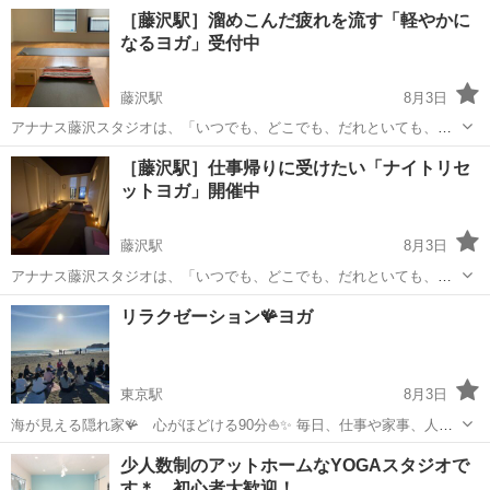
加してみませんか？ 第１・第３（火）10:30〜11:30 ※初回のみ要予約
神奈川
鎌倉市
西鎌倉駅
ヨガ
1級
［藤沢駅］溜めこんだ疲れを流す「軽やかに
ほぐす、鍛える、整えるを1レッスンで。 ヨガが初めての方...
なるヨガ」受付中
藤沢駅
8月3日
アナナス藤沢スタジオは、「いつでも、どこでも、だれといても、自
由に動くカラダ、自由に動くココロ」をコンセプトに、藤沢・湘南地
神奈川
藤沢市
藤沢駅
ヨガ
スタジオ
［藤沢駅］仕事帰りに受けたい「ナイトリセ
域でヨガとピラティスのレッスンを行っています。 ★軽やかになるヨ
ットヨガ」開催中
ガ 体と呼吸に丁寧に意識を向...
藤沢駅
8月3日
アナナス藤沢スタジオは、「いつでも、どこでも、だれといても、自
由に動くカラダ、自由に動くココロ」をコンセプトに、藤沢・湘南地
神奈川
藤沢市
藤沢駅
ヨガ
レッスン
リラクゼーション🪸ヨガ
域でヨガとピラティスのレッスンを行っています。 ★ナイトリセット
ヨガ 考え続ける毎日に。脳疲...
東京駅
8月3日
海が見える隠れ家🪸 心がほどける90分⛵✨ 毎日、仕事や家事、人間
関係…。 気づかないうちに、頑張りすぎているあなたへ🪷 ここは、日
神奈川
横浜市
東京駅
ヨガ
ドリンク
少人数制のアットホームなYOGAスタジオで
常を少しだけ忘れて、 海を眺めながら、自分自身と向き合う特別な場
す＊ 初心者大歓迎！