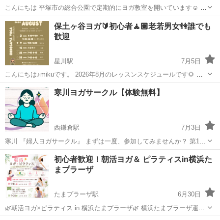
こんにちは 平塚市の総合公園で定期的にヨガ教室を開いています☺︎ 普
段向き合う機会が少ないご自身の身体と心に向き合う時間をつくりま
神奈川
平塚市
平塚駅
ヨガ
少人数
保土ヶ谷ヨガ🔰初心者🧘🏽老若男女👫誰でも
せんか？ 運動不足の方、体操初心者の方、ヨガの経験がない方、身体
歓迎
が硬い方でも問題ありま...
星川駅
7月5日
こんにちは♪mikuです。 2026年8月のレッスンスケジュールです🌻 保
土ヶ谷区周辺で地域の皆さんと 楽しくヨガをしています！年齢も幅広
神奈川
横浜市
星川駅
ヨガ
保土ヶ谷
寒川ヨガサークル【体験無料】
く、皆さん最初は初心者さんです！もちろん経験者の方も大歓迎！ 身
体が硬くても大丈夫...
西鎌倉駅
7月3日
寒川 『婦人ヨガサークル』 まずは一度、参加してみませんか？ 第1・
3・4（木）10:00〜11:30 ※7月のみ予定変更 →7/9・23・30の木曜とな
神奈川
鎌倉市
西鎌倉駅
ヨガ
サークル
初心者歓迎！朝活ヨガ＆ ピラティスin横浜た
ります！ ※体験無料：要予約 ※女性のみ ほ...
まプラーザ
たまプラーザ駅
6月30日
🌿朝活ヨガ×ピラティス in 横浜たまプラーザ🌿 横浜たまプラーザ運動
器スポーツクリニック主催✨ ヨガ×ピラティスインストラクター資格