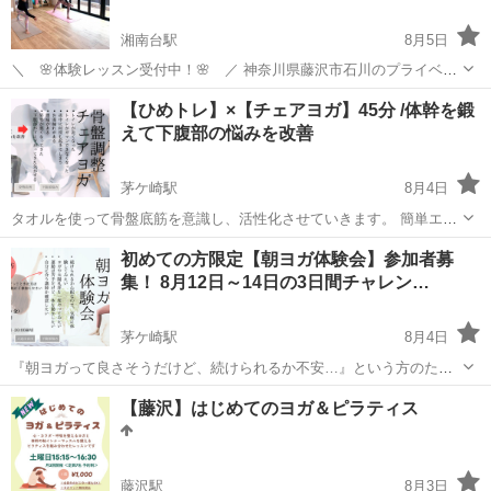
湘南台駅
8月5日
＼ 🌸体験レッスン受付中！🌸 ／ 神奈川県藤沢市石川のプライベー
トヨガスタジオ 〜 「private yoga studio MIWA」 〜 2024年9月にオー
神奈川
藤沢市
湘南台駅
ヨガ
レッスン
【ひめトレ】×【チェアヨガ】45分 /体幹を鍛
プンした、新しいヨガスタジオです！ ヨガが...
えて下腹部の悩みを改善
茅ケ崎駅
8月4日
タオルを使って骨盤底筋を意識し、活性化させていきます。 簡単エク
ササイズ×チェアヨガで下腹部のお悩みを改善。
神奈川
茅ヶ崎市
茅ケ崎駅
ヨガ
骨盤底筋
初めての方限定【朝ヨガ体験会】参加者募
_________________________ ✔ オンライン ✔セルフケア ✔ 姿勢改善
集！ 8月12日～14日の3日間チャレン…
...
茅ケ崎駅
8月4日
『朝ヨガって良さそうだけど、続けられるか不安…』という方のため
の3日限定・無料体験会です。 ✔参加費無料/予約不要（チケットさえ
神奈川
茅ヶ崎市
茅ケ崎駅
ヨガ
レッスン
【藤沢】はじめてのヨガ＆ピラティス
申し込めば、事前の連絡や当日の出席確認は不要） ✔画面オフ・寝癖
もOK ✔途中参加・...
藤沢駅
8月3日