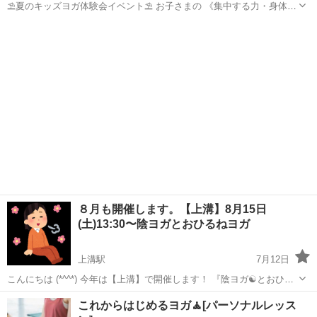
⛱️夏のキッズヨガ体験会イベント⛱️ お子さまの 《集中する力・身体を
上手に使う力・心を整える力》を育むキッズヨガ体験会を開催しま
神奈川
横浜市
青葉台駅
ヨガ
キッズヨガ
す。 ヨガは、大人だけでなく、 こどもたちにとっても 勉強・運動・
日々の生活の土台になるも...
８月も開催します。【上溝】8月15日
(土)13:30〜陰ヨガとおひるねヨガ
上溝駅
7月12日
こんにちは (*^^*) 今年は【上溝】で開催します！ 『陰ヨガ☯とおひる
ねヨガ😴』 ・笑って😀（ラフターヨガ＆笑いの呼吸） 疲れも吹き飛
神奈川
相模原市
上溝駅
ヨガ
家事
これからはじめるヨガ🧘[パーソナルレッス
ばして、リフレッシュ！！ 今年は笑いの呼吸法もやり...