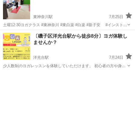
東神奈川駅
7月25日
土曜12:30ヨガクラス #東神奈川 #東白楽 #白楽 #新子安 #インストラ
クター募集中 #反町 #出稽古歓迎 #大口 #反町駅 #六角橋 #神大
神奈川
横浜市
東神奈川駅
ヨガ
〔磯子区洋光台駅から徒歩8分〕ヨガ体験し
寺 #キックボクシング #ムエタイ #MMA #レスリング...
ませんか？
キッズキックボクシング
洋光台駅
7月24日
少人数制のヨガレッスンを体験していただけます。 初心者の方や身体
が硬い方も安心してご参加ください。 ■体験料金 1,500円（税込） ※
神奈川
横浜市
洋光台駅
ヨガ
レッスン
体験後1週間以内にご入会いただいた場合、入会金（3,300円）が無料
とな...