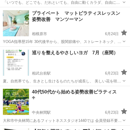
「いつでも、どこでも、だれといても、自由に動くカラダ、自由に動
くココロ」をコンセプトにした、ヨガ・ピラティススタジオのアナナ
神奈川
藤沢市
藤沢駅
ヨガ
ピラティス
プライベート マットピラティスレッスン
スです。 私たちのスタジオは、最大4名の小規模スタジオです。その
姿勢改善 マンツーマン
ためインストラクターとの距離が...
相模原市
6月24日
YOGA指導歴15年 30代後半から、股関節痛や、ストレートネック、不
眠などのトラブルを感じるようになり、ピラティスを学びました。 お
神奈川
相模原市
ヨガ
クラス
巡りを整えるやさしいヨガ 7月（座間）
陰で、トラブルはなくなり 以前よりさらに元気に過ごせるようになり
ました。 私と同じよ...
相武台前駅
6月23日
夏。自然界でも、生きとし生けるものたちが成長し、 美しい花を咲か
せ、実をつけるとき。生長の季節。 「動いて力を発散して、気持ちよ
神奈川
座間市
相武台前駅
ヨガ
50代
40代50代から始める姿勢改善ピラティス
く眠る」 これが夏の一番の健康法です。 無理なくゆっくりとしたヨガ
と呼吸法で、 ...
中央林間駅
6月23日
大和市中央林間にあるフィットネススタジオ1440では 会員登録不要・
入会金なしでどなたでもお気軽に 都度払いでご参加いただけるレッス
神奈川
大和市
中央林間駅
ヨガ
ピラティス