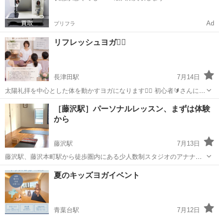
Ad
プリフラ
リフレッシュヨガ🧘‍♀️
長津田駅
7月14日
太陽礼拝を中心とした体を動かすヨガになります🧘‍♀️ 初心者🔰さんにも
行いやすいヨガです。 呼吸法からやっていくので、心が整い、自分自
神奈川
横浜市
長津田駅
ヨガ
呼吸法
［藤沢駅］パーソナルレッスン、まずは体験
身とゆっくり向き合う事ができます。 日常の疲れから体を癒していき
から
ましょう。 ヨガ...
藤沢駅
7月13日
藤沢駅、藤沢本町駅から徒歩圏内にある少人数制スタジオのアナナス
です。 アナナスでは、グループレッスンに加え、パーソナルレッスン
神奈川
藤沢市
藤沢駅
ヨガ
パーソナル
夏のキッズヨガイベント
もご用意しています。 ヨガ・ピラティスに興味はあるけど大人数は苦
手、じっくりと教わりたいな...
青葉台駅
7月12日