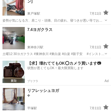
ン]
東戸塚駅
7月11日
姿勢が気になる方、肩こり・頭痛、目の疲れ、寝つきが悪い等でお悩
みの方 立ち仕事で腰痛や足が疲れる👠 足のむくみや血行不良、自律
神奈川
横浜市
東戸塚駅
ヨガ
姿勢
7.4ヨガクラス
神経、ホルモンバランスの乱れ等 お腹周りを引き締めたい、骨盤のゆ
がみが気になる 産後の腰痛ケ...
東神奈川駅
7月11日
土曜12:30ヨガクラス #東神奈川 #東白楽 #白楽 #新子安 #インストラ
クター募集中 #反町 #出稽古歓迎 #大口 #反町駅 #六角橋 #神大
神奈川
横浜市
東神奈川駅
ヨガ
【求】壊れててもOK⭕️カメラ買います📷
寺 #キックボクシング #ムエタイ #MMA #レスリング...
状態が悪くてもOK！最大限買取します
キッズキックボクシング
Ad
プリフラ
リフレッシュヨガ
平塚駅
7月11日