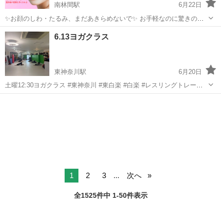
南林間駅
6月22日
✨お顔のしわ・たるみ、まだあきらめないで✨ お手軽なのに驚きの効
果を実感する方が続出！ 女性限定、40代も70代も大歓迎です💐 鏡を
神奈川
大和市
南林間駅
ヨガ
表情筋
6.13ヨガクラス
見て「あれ？私なんだか老けてきた？」と感じていませんか？ ★ま
ぶたのハリがなく...
東神奈川駅
6月20日
土曜12:30ヨガクラス #東神奈川 #東白楽 #白楽 #レスリングトレーナ
ー募集中 #インストラクター募集中 #反町 #出稽古歓迎 #大口 #
神奈川
横浜市
東神奈川駅
ヨガ
レスリング
反町駅 #六角橋 #新子安 #神大寺 #キックボクシング #ム...
1
2
3
...
次へ
全1525件中 1-50件表示