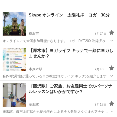
Skype オンライン 太陽礼拝 ヨガ 30分
横浜市
7月24日
オンラインにて全国参加可能になります。 ヨガ RYT200 取得済み マ
ンツーマン 30分/1500円 回数券 3回〜 30✖︎3回 4000円 お振込
神奈川
横浜市
ヨガ
オンライン
【厚木市】ヨガライフ キラナで一緒にヨガし
みになります。 日程に関しまして、合わせる事になりますので、 お...
ませんか？
本厚木駅
7月18日
私(50代男性)が通っているヨガ教室(ヨガライフ キラナ)を紹介します。
※ レッスンの場所と日時について 本厚木駅から徒歩5分程のアミュー
神奈川
厚木市
本厚木駅
ヨガ
レッスン
［藤沢駅］ご家族、お友達同士でのパーソナ
あつぎでほぼ毎週末(主に土、日曜日の午後)に行っています。 今月の
ルレッスンはいかがですか？
スケジュ...
藤沢駅
7月18日
藤沢駅、藤沢本町駅から徒歩圏内にある少人数制スタジオのアナナス
です。 アナナスでは、通常のレッスンに加え、普段一緒に過ごしてい