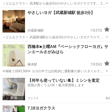
＜どんなクラス＞ 高津駅から徒歩5分のやさしいヨガクラスです。 20
代から70代まで幅広い世代の方が集まって、 たのしくヨガをやってい
神奈川
川崎市
高津駅
ヨガ
クラス
やさしいヨガ【武蔵新城駅 徒歩3分】
ます。 身体がかたい方や、はじめての方でも大丈夫。 アロマや薬膳
茶...
武蔵新城駅
7月27日
＜どんなクラス＞ 武蔵新城駅から徒歩3分のやさしいヨガクラスで
す。 20代から70代まで幅広い世代の方が集まって、 毎週水曜日の午
神奈川
川崎市
武蔵新城駅
ヨガ
クラス
西橋本■土曜AM『ベーシックフローヨガ』サ
前中10:30~11:30にてヨガをやっています。 身体がかたい方や、は...
ンエールさがみはら
橋本駅
7月25日
✡体験２回¥3,500✡ ヨガの中では比較的に運動量の多いスタイルです
が、⁡ ヨガがはじめての方も普段運動されていない方でも問題なく⁡ 呼吸
神奈川
相模原市
橋本駅
ヨガ
経絡
【何年も使っていない🧵】ミシンを査定
法、ポーズを基礎からお伝えしますし⁡ ヨガブロックやタオル、時には
状態が悪くてもOK！最大限買取します
壁など...
Ad
プリフラ
7.18ヨガクラス