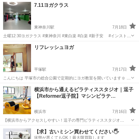
神奈川
藤沢市
藤沢駅
ヨガ
スタジオ
7.11ヨガクラス
る仲間とゆったりとヨガを学びたい方向けに、2名で受けるパーソナル
レッスンを用意しています。 ...
東神奈川駅
7月18日
土曜12:30ヨガクラス #東神奈川 #東白楽 #白楽 #新子安 #インストラ
クター募集中 #反町 #出稽古歓迎 #大口 #反町駅 #六角橋 #神大
神奈川
横浜市
東神奈川駅
ヨガ
リフレッシュヨガ
寺 #キックボクシング #ムエタイ #MMA #レスリング...
キッズキックボクシング
平塚駅
7月17日
こんにちは 平塚市の総合公園で定期的にヨガ教室を開いています☺︎ 普
段向き合う機会が少ないご自身の身体と心に向き合う時間をつくりま
神奈川
平塚市
平塚駅
ヨガ
総合公園
横浜市から通えるピラティススタジオ｜逗子
せんか？ 運動不足の方、体操初心者の方、ヨガの経験がない方、身体
【Reformer逗子院】マシンピラテ…
が硬い方でも問題ありま...
横浜市
7月16日
【横浜市からアクセスしやすい！逗子の専門ピラティススタジオ
「Reformer逗子院」です】 「運動不足で体がなまっている…」 「最
神奈川
横浜市
ヨガ
【求】古いミシン買わせてください🖐️
近、姿勢が悪くなった気がする…」 「肩こりや腰痛がなかなか改善し
状態が悪くてもOK！最大限買取します
ない…もしかして体の...