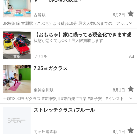
所 🌊 あなたに寄り添...
古淵駅
8月2日
JR横浜線 古淵駅（こぶち）より徒歩10分 最大人数6名までの、アット
ホームなYOGAスタジオcocorobi（ココロビ）です＊ マットレンタル
神奈川
相模原市
古淵駅
ヨガ
YOGA
【おもちゃ】家に眠ってる現金化できます💰
無料！入会金はございません。 駐車場1台ございます※予約制 15年以
状態が悪くてもOK！最大限買取します
上指導を...
Ad
プリフラ
7.25ヨガクラス
東神奈川駅
8月1日
土曜12:30ヨガクラス #東神奈川 #東白楽 #白楽 #新子安 #インストラ
クター募集中 #反町 #出稽古歓迎 #大口 #反町駅 #六角橋 #神大
神奈川
横浜市
東神奈川駅
ヨガ
ストレッチクラス /フルール
寺 #キックボクシング #ムエタイ #MMA #レスリング ...
キッズキックボクシング
向ヶ丘遊園駅
8月1日