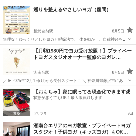
巡りを整えるやさしいヨガ（座間）
相武台前駅
8月5日
無理なくゆっくりとしたヨガと呼吸法で、 体を動かし、自律神経を調
整し、 身体の巡りを整えましよう。 年齢、性別問わず、無理のない健
神奈川
座間市
相武台前駅
ヨガ
50代
【月額1980円でヨガ受け放題！】プライベー
康習慣として ご参加頂けます。 90分クラスですが、 一つ一つゆっく
トヨガスタジオオーナー監修のヨガレ…
り進め...
湘南台駅
8月5日
／ ▶️ 2025年12月1日(月)から受付スタート！ ＼ 神奈川県藤沢市にある
プライベートヨガスタジオ「MIWA（ミワ）」です。 【private yoga
神奈川
藤沢市
湘南台駅
ヨガ
ストレッチ
【おもちゃ】家に眠ってる現金化できます💰
studio MIWA】...
状態が悪くてもOK！最大限買取します
Ad
プリフラ
湘南台エリアのヨガ教室・プライベートヨガ
スタジオ！子供ヨガ（キッズヨガ）もOK…