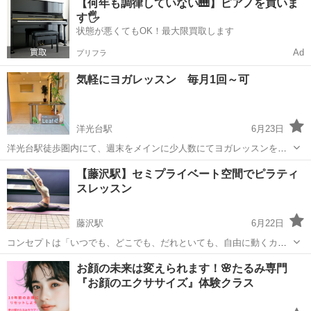
【何年も調律していない🎹】ピアノを買いま
ンを 多数ご用意しております。 『40代50代から始めるピラティス』
す🖐️
・講師 : Mis...
状態が悪くてもOK！最大限買取します
Ad
プリフラ
気軽にヨガレッスン 毎月1回～可
洋光台駅
6月23日
洋光台駅徒歩圏内にて、週末をメインに少人数にてヨガレッスンを開
催しています。 ★初心者や体の硬い方でもお気軽にご参加ください。
神奈川
横浜市
洋光台駅
ヨガ
レッスン
【藤沢駅】セミプライベート空間でピラティ
毎月1回～ご都合のよいときにご参加頂けます。 レッスン内容は下記
スレッスン
をご確認ください。 ...
藤沢駅
6月22日
コンセプトは「いつでも、どこでも、だれといても、自由に動くカラ
ダ、自由に動くココロ」 ヨガ・ピラティススタジオ「ANANAS
神奈川
藤沢市
藤沢駅
ヨガ
ピラティス
お顔の未来は変えられます！🌸たるみ専門
STUDIO（アナナススタジオ）」は、あなたの心と体を解放する、ア
『お顔のエクササイズ』体験クラス
ットホームな空間です。 ...