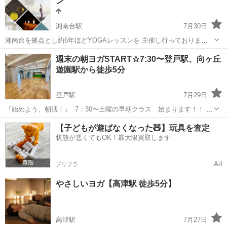
ン
善しない…もし...
湘南台駅
7月30日
湘南台を拠点とし約6年ほどYOGAレッスンを 主催し行っておりま
す。 参加者の方は20〜70代まで幅広く初心者の方も 置いていかない
神奈川
藤沢市
湘南台駅
ヨガ
YOGA
週末の朝ヨガSTART☆7:30〜登戸駅、向ヶ丘
丁寧な説明を心がけて行っています！ この度、新しくスタジオを借り
遊園駅から徒歩5分
て 7月よりレッスンをスタ...
登戸駅
7月29日
『始めよう、朝活！』 ⁡ 7：30〜土曜の早朝クラス 始まります！！ 本
スタートは9月ですが 8/8 8/22 にプレクラス開講です♪ ⁡ ::場所:: 小田急
神奈川
川崎市
登戸駅
ヨガ
朝活
【子どもが遊ばなくなった🧸】玩具を査定
線「向ヶ丘遊園駅」「登戸駅」 どちらからも歩いてすぐ ⁡ ...
状態が悪くてもOK！最大限買取します
Ad
プリフラ
やさしいヨガ【高津駅 徒歩5分】
高津駅
7月27日