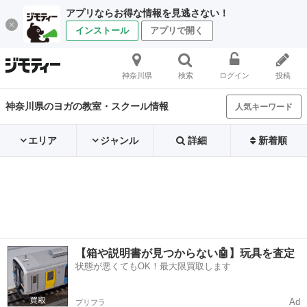
アプリならお得な情報を見逃さない！
インストール
アプリで開く
神奈川県
検索
ログイン
投稿
神奈川県のヨガの教室・スクール情報
人気キーワード
エリア
ジャンル
詳細
新着順
【箱や説明書が見つからない🤖】玩具を査定
状態が悪くてもOK！最大限買取します
Ad
プリフラ