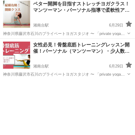
神奈川
横浜市
たまプラーザ駅
ヨガ
ピラティス
ペター開脚を目指すストレッチヨガクラス！
を有する看護師が、一人ひとりに合わせて丁寧に指導いたします😊 ヨ
マンツーマン・パーソナル指導で柔軟性ア…
ガやピラ...
湘南台駅
6月29日
神奈川県藤沢市石川のプライベートヨガスタジオ 〜 「private yoga
studio MIWA」 〜 📍神奈川県藤沢市石川3丁目 (湘南台駅・六会日
神奈川
藤沢市
湘南台駅
ヨガ
オンライン
女性必見！骨盤底筋トレーニングレッスン開
大前駅・辻堂駅エリア) 🏠HP：https://sa...
催！パーソナル（マンツーマン）・少人数…
湘南台駅
6月29日
神奈川県藤沢市石川のプライベートヨガスタジオ 〜 「private yoga
studio MIWA」 〜 📍神奈川県藤沢市石川3丁目 (湘南台駅・六会日大
神奈川
藤沢市
湘南台駅
ヨガ
骨盤底筋
前駅・辻堂駅エリア) 🏠HP：https://sa...