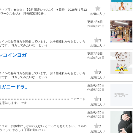
ブ度：★☆☆」【女性限定レッスン】 ▼日時 2026年 7月12
ィワークスタジオ（千種駅徒歩2分...
お気に入り
更新7月5日
作成6月26日
7
コインのお寺ヨガを開催しています。 お子様連れからおじいいち
。 ヨガしてみたいな... という...
お気に入り
更新7月5日
ワンコインヨガ
作成6月26日
8
コインのお寺ヨガを開催しています。 お子様連れからおじいいち
。 ヨガしてみたいな... という...
お気に入り
更新6月26日
ヨガニードラ。
作成6月26日
＝＝＝＝＝＝＝＝＝＝＝＝＝＝＝＝＝＝＝＝＝＝＝＝ ヨガニード
1
を意味します。 です...
お気に入り
更新6月26日
作成6月26日
ィヨガ。 妊娠中にしか味わえない とーってもあたたかい、ヨガの
2
にして やさしく丁寧に動いてい...
お気に入り