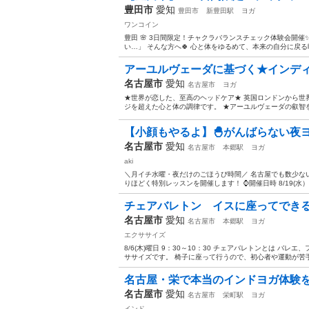
豊田市
愛知
豊田市
新豊田駅
ヨガ
ワンコイン
豊田 🌸 3日間限定！チャクラバランスチェック体験会開催
い…」 そんな方へ🍀 心と体をゆるめて、本来の自分に戻る時
アーユルヴェーダに基づく★インディ
名古屋市
愛知
名古屋市
ヨガ
★世界が恋した、至高のヘッドケア★ 英国ロンドンから世
ジを超えた心と体の調律です。 ★アーユルヴェーダの叡智を
【小顔もやるよ】🐣がんばらない夜ヨガ6
名古屋市
愛知
名古屋市
本郷駅
ヨガ
aki
＼月イチ水曜・夜だけのごほうび時間／ 名古屋でも数少な
りほどく特別レッスンを開催します！ ⌚開催日時 8/19(水）18：3
チェアバレトン イスに座ってでき
名古屋市
愛知
名古屋市
本郷駅
ヨガ
エクササイズ
8/6(木)曜日 9：30～10：30 チェアバレトンとは 
ササイズです。 椅子に座って行うので、初心者や運動が苦手
名古屋・栄で本当のインドヨガ体験を
名古屋市
愛知
名古屋市
栄町駅
ヨガ
インド