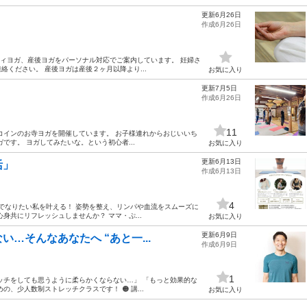
更新6月26日
作成6月26日
ティヨガ、産後ヨガをパーソナル対応でご案内しています。 妊婦さ
ください。 産後ヨガは産後２ヶ月以降より...
お気に入り
更新7月5日
作成6月26日
11
コインのお寺ヨガを開催しています。 お子様連れからおじいいち
です。 ヨガしてみたいな。という初心者...
お気に入り
更新6月13日
活」
作成6月13日
4
ガでなりたい私を叶える！ 姿勢を整え、リンパや血流をスムーズに
身共にリフレッシュしませんか？ ママ・ぷ...
お気に入り
更新6月9日
…そんなあなたへ “あと一...
作成6月9日
1
ッチをしても思うように柔らかくならない…」 「もっと効果的な
、少人数制ストレッチクラスです！ 🟠 講...
お気に入り