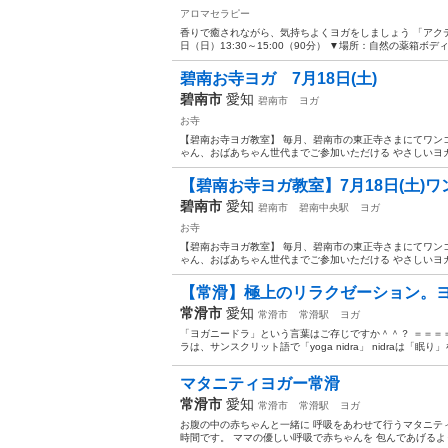
アロマセラピー
香りで癒されながら、気持ちよくヨガをしましょう 「アクティ
日（日）13:30～15:00（90分） ▼場所：自然の薬箱ボデ
碧南お寺ヨガ 7月18日(土)
碧南市
愛知
碧南市
ヨガ
お寺
【碧南お寺ヨガ教室】 毎月、碧南市の東正寺さまにてワン
ゃん、おばあちゃん世代までご参加いただける やさしいヨガです
【碧南お寺ヨガ教室】7月18日(土)
碧南市
愛知
碧南市
碧南中央駅
ヨガ
お寺
【碧南お寺ヨガ教室】 毎月、碧南市の東正寺さまにてワン
ゃん、おばあちゃん世代までご参加いただける やさしいヨガです
【常滑】極上のリラクゼーション。
常滑市
愛知
常滑市
常滑駅
ヨガ
「ヨガニードラ」という言葉はご存じですか＾＾？ ＝＝＝
ラは、サンスクリット語で「yoga nidra」 nidraは「眠り」
マタニティヨガー常滑
常滑市
愛知
常滑市
常滑駅
ヨガ
お腹の中の赤ちゃんと一緒に 呼吸をあわせて行うマタニテ
時間です。 ママの優しい呼吸で赤ちゃんを 包んであげるよう