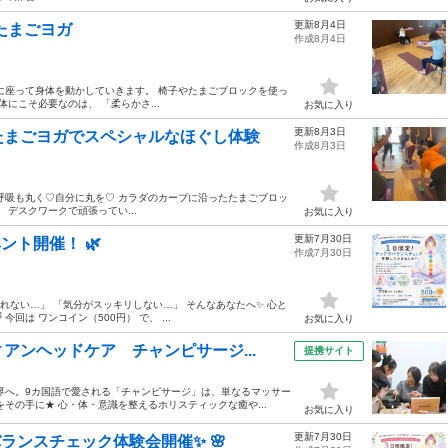
更新8月4日
たまごヨガ
作成8月4日
に座って身体を動かしていきます。 椅子やたまごブロックを使っ
にこそ必要なのは、 「柔らかさ...
お気に入り
更新8月3日
たまごヨガでスペシャルなほぐし体験
作成8月3日
呼吸も丸く♡自分に丸を♡ カラダのカーブに沿ったたまごブロッ
デスクワークで頑張ってい...
お気に入り
更新7月30日
ント開催！ 🌿
作成7月30日
が取れない…」 「気分がスッキリしない…」 そんなあなたへ✨ 心と
は ワンコイン（500円） で、 ...
お気に入り
アンヘッドケア チャンピサージ...
提携サイト
界へ。9カ国語で愛される「チャンピサージ」は、単なるマッサー
その手に★ 心・体・意識を整えるホリスティックな癒や...
お気に入り
更新7月30日
バランスチェック体験会開催✨ 🌸