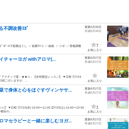
更新6月30日
る不調改善ﾖｶﾞ
作成6月30日
7
筋膜ほぐし ︎ ✅ 筋膜ﾘﾘｰｽ ︎ ✅ 経絡 ︎ ✅ ツボ ︎ ✅ 骨格調整
お気に入り
更新6月27日
ーヨガ withアロマ(...
作成6月27日
アクティブ度：★★☆」【女性限定レッスン】 ▼日程 ①7/19
※２日程ございますが、...
お気に入り
更新6月27日
で身体と心をほぐすヴィンヤサ...
作成6月27日
1
7/23(木) 10:00〜11:00 ②7/25(土) 14:00〜15:00
合の...
お気に入り
更新6月27日
マセラピーと一緒に楽しむヨガ...
作成6月27日