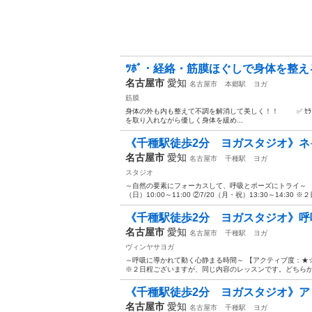
ﾂﾎﾞ・経絡・筋膜ほぐしで身体を整え
名古屋市
愛知
名古屋市
本郷駅
ヨガ
筋膜
身体の外も内も整えて不調を解消して美しく！！ ✅ ︎ｾﾗﾋﾟｰﾎﾞｰﾙで
を取り入れながら優しく身体を緩め...
《千種駅徒歩2分 ヨガスタジオ》ネイチャ
名古屋市
愛知
名古屋市
千種駅
ヨガ
スタジオ
～自然の要素にフォーカスして、呼吸とポーズにトライ～ 「
（日）10:00～11:00 ②7/20（月・祝）13:30～14:30 
《千種駅徒歩2分 ヨガスタジオ》呼吸
名古屋市
愛知
名古屋市
千種駅
ヨガ
ヴィンヤサヨガ
～呼吸に導かれて動く心静まる時間～ 【アクティブ度：★☆☆】 ▼日程 ①
※２日程ございますが、同じ内容のレッスンです。どちらか都
《千種駅徒歩2分 ヨガスタジオ》アロ
名古屋市
愛知
名古屋市
千種駅
ヨガ