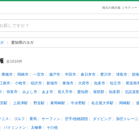
地元の掲示板 ジモティー
ヨガ
愛知県のヨガ
報
全1010件
豊橋市
岡崎市
一宮市
瀬戸市
半田市
春日井市
豊川市
津島市
碧
江南市
小牧市
稲沢市
新城市
東海市
大府市
知多市
知立市
尾張旭
市
弥富市
みよし市
あま市
長久手市
愛知郡
海部郡
知多郡
北設楽
宮駅
上前津駅
野並駅
東岡崎駅
中水野駅
名古屋大学駅
岡崎駅
テニス
ゴルフ
乗馬
サーフィン
空手/他格闘技
ダイビング
加圧トレーニ
バドミントン
太極拳
その他