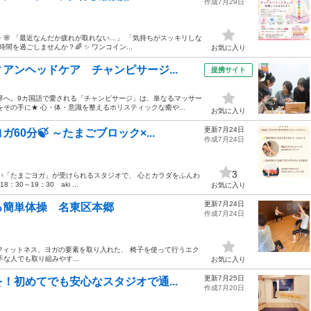
作成7月29日
✨ 🌸 「最近なんだか疲れが取れない…」 「気持ちがスッキリしな
間を過ごしませんか？🌈 ✨ ワンコイン...
お気に入り
アンヘッドケア チャンピサージ...
提携サイト
界へ。9カ国語で愛される「チャンピサージ」は、単なるマッサー
その手に★ 心・体・意識を整えるホリスティックな癒や...
お気に入り
更新7月24日
0分🍃 ～たまごブロック×...
作成7月24日
3
い「たまごヨガ」が受けられるスタジオで、 心とカラダをふんわ
0～19：30 aki ...
お気に入り
更新7月24日
る簡単体操 名東区本郷
作成7月24日
バレエ、フィットネス、ヨガの要素を取り入れた、 椅子を使って行うエク
な人でも取り組みやす...
お気に入り
更新7月25日
！初めてでも安心なスタジオで通...
作成7月20日