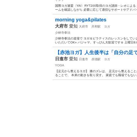
国際ヨガ連盟〈YAI〉RYT200取得のヨガ講師・レオによ
ームを確認しながら 必要に応じて適切なサポートやアドバイ
morning yoga&pilates
大府市
愛知
大府市
共和駅
ヨガ
少林寺拳法
少林寺拳法の道場で ヨガ＆ピラティスのレッスンをしてい
いただいてOK⭐︎ パジャマ、すっぴん大歓迎です☺️ 土曜日8:00
【赤池ヨガ】人生後半は「自分の足で
日進市
愛知
日進市
赤池駅
ヨガ
YOGA
【足元から整えるヨガ】 膝のズレは、 足元から整えること
ることで、 本来の動きを取り戻す。 家庭でも職場でもない。 