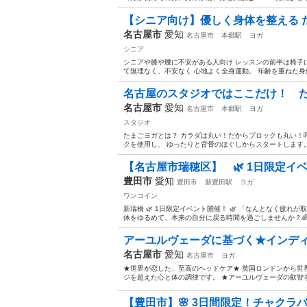
【シニア向け】優しく身体を整える 
名古屋市
愛知
名古屋市
本郷駅
ヨガ
シニア
シニアや膝や腰に不安がある人向け レッスンの前半は椅子
て無理なく、不安なく 心地よく全身運動。 年齢を重ねた身体
名古屋のスタジオではここだけ！ 
名古屋市
愛知
名古屋市
本郷駅
ヨガ
スタジオ
たまごヨガとは？ カラダは丸い！だからブロックも丸い！
クを使用し、 ゆったりと背骨のほぐしからスタートします。 
【名古屋市瑞穂区】 🌿 1日限定イベ
豊田市
愛知
豊田市
新豊田駅
ヨガ
ワンコイン
新瑞橋 🌿 1日限定イベント開催！ 🌿 「なんとなく疲れ
体をゆるめて、本来の自分に戻る時間を過ごしませんか？🌈 今回
アーユルヴェーダに基づく★インディ
名古屋市
愛知
名古屋市
ヨガ
★世界が恋した、至高のヘッドケア★ 英国ロンドンから世
ジを超えた心と体の調律です。 ★アーユルヴェーダの叡智を
【豊田市】🌸 3日間限定！チャクラ