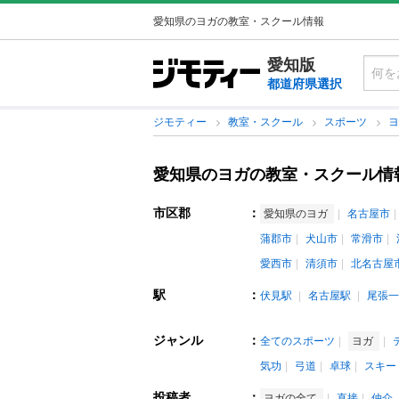
愛知県のヨガの教室・スクール情報
愛知版
都道府県選択
ジモティー
教室・スクール
スポーツ
愛知県のヨガの教室・スクール情
市区郡
：
愛知県のヨガ
名古屋市
蒲郡市
犬山市
常滑市
愛西市
清須市
北名古屋
駅
：
伏見駅
名古屋駅
尾張一
ジャンル
：
全てのスポーツ
ヨガ
気功
弓道
卓球
スキー
投稿者
：
ヨガの全て
直接
仲介