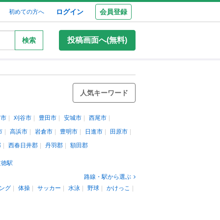
ログイン
会員登録
初めての方へ
投稿画面へ(無料)
検索
人気キーワード
南市
刈谷市
豊田市
安城市
西尾市
市
高浜市
岩倉市
豊明市
日進市
田原市
郡
西春日井郡
丹羽郡
額田郡
道徳駅
路線・駅から選ぶ
ング
体操
サッカー
水泳
野球
かけっこ