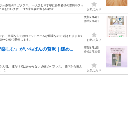
る 少人数制のヨガクラス。 一人ひとり丁寧に参加者様の姿勢やフォ
スを行います。 ヨガ未経験の方も経験者...
お気に入り
更新7月4日
作成7月4日
ます。 道場ならではのアットホームな環境なので 起きたまま来て
〜9:00で開催します...
お気に入り
更新8月1日
楽しむ」がいちばんの贅沢｜緩め...
作成6月30日
が大切。 踵だけでは分からない 身体のバランス。 膝下から整え
こ...
お気に入り