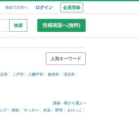
ログイン
会員登録
初めての方へ
投稿画面へ(無料)
検索
人気キーワード
釜石市
二戸市
八幡平市
奥州市
滝沢市
路線・駅から選ぶ
ング
体操
サッカー
水泳
野球
かけっこ