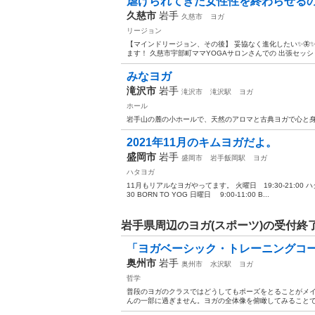
虐げられてきた女性性を終わらせるの
久慈市
岩手
久慈市
ヨガ
リージョン
【マインドリージョン、その後】 妥協なく進化したい✨🦋✨ 自
ます！ 久慈市宇部町ママYOGAサロンさんでの 出張セッショ
みなヨガ
滝沢市
岩手
滝沢市
滝沢駅
ヨガ
ホール
岩手山の麓の小ホールで、天然のアロマと古典ヨガで心と
2021年11月のキムヨガだよ。
盛岡市
岩手
盛岡市
岩手飯岡駅
ヨガ
ハタヨガ
11月もリアルなヨガやってます。 火曜日 19:30-21:00 ハタヨガ
30 BORN TO YOG 日曜日 9:00-11:00 B...
岩手県周辺のヨガ(スポーツ)の受付終
「ヨガベーシック・トレーニングコース
奥州市
岩手
奥州市
水沢駅
ヨガ
哲学
普段のヨガのクラスではどうしてもポーズをとることがメイン
んの一部に過ぎません。 ​ ヨガの全体像を俯瞰してみること