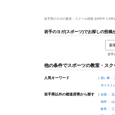
岩手県のヨガの教室・スクール情報 全8件中 1-8件
岩手のヨガ(スポーツ)でお探しの投稿
新
岩手
他の条件でスポーツの教室・スク
人気キーワード
：
習い事
ボイスト
岩手県以外の都道府県から探す
：
全国
北
福井
山
岐阜
三