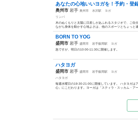
あなたの心地いいヨガを！予約・登録
奥州市
岩手
奥州市
水沢駅
ヨガ
リンパ
木のぬくもりと太陽に日差しがあふれるスタジオで、ご自分
ながら身体を動かす心地よさは、他のスポーツとちょっと違う
BORN TO YOG
盛岡市
岩手
盛岡市
岩手飯岡駅
ヨガ
急ですが、明日の10:00-11:30に開催します。
ハタヨガ
盛岡市
岩手
盛岡市
岩手飯岡駅
ヨガ
ハタヨガ
毎週水曜日の19:30-21:00に開催しています。 ハタ
心」にこだわります。ヨーガは「スティラ・スッカム・アー