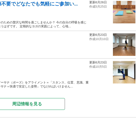
更新6月26日
不要でどなたでも気軽にご参加い...
作成5月25日
のための贅沢な時間を過ごしませんか？ 今の自分の呼吸を感じ
はずです。 定期的なヨガの実践によって、心地...
更新6月23日
作成10月10日
更新6月23日
作成10月5日
ヨガはアーサナ（ポーズ）をアライメント＝「スタンス、位置、意識、重
サナ＝快適で安定した姿勢」でなければいけません...
周辺情報を見る