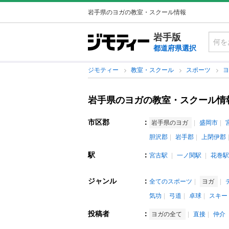
岩手県のヨガの教室・スクール情報
岩手版
都道府県選択
ジモティー
教室・スクール
スポーツ
岩手県のヨガの教室・スクール情
市区郡
：
岩手県のヨガ
盛岡市
胆沢郡
岩手郡
上閉伊郡
駅
：
宮古駅
一ノ関駅
花巻駅
ジャンル
：
全てのスポーツ
ヨガ
気功
弓道
卓球
スキー
投稿者
：
ヨガの全て
直接
仲介