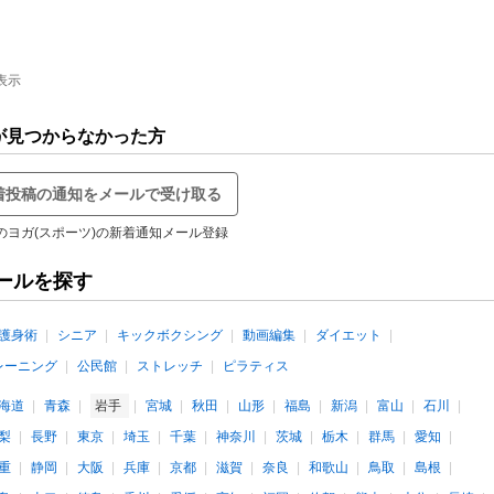
表示
が見つからなかった方
着投稿の通知をメールで受け取る
のヨガ(スポーツ)の新着通知メール登録
ールを探す
護身術
シニア
キックボクシング
動画編集
ダイエット
レーニング
公民館
ストレッチ
ピラティス
海道
青森
岩手
宮城
秋田
山形
福島
新潟
富山
石川
梨
長野
東京
埼玉
千葉
神奈川
茨城
栃木
群馬
愛知
重
静岡
大阪
兵庫
京都
滋賀
奈良
和歌山
鳥取
島根