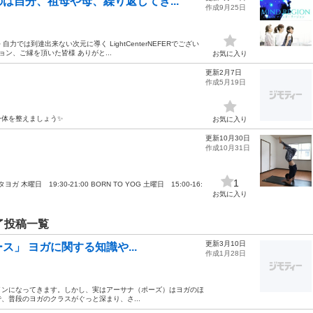
は自分、祖母や母、繰り返してき...
作成9月25日
力では到達出来ない次元に導く LightCenterNEFERでござい
ン、ご縁を頂いた皆様 ありがと...
お気に入り
更新2月7日
作成5月19日
身体を整えましょう✨
お気に入り
更新10月30日
作成10月31日
1
 木曜日 19:30-21:00 BORN TO YOG 土曜日 15:00-16:
お気に入り
了投稿一覧
更新3月10日
」 ヨガに関する知識や...
作成1月28日
になってきます。 ​ しかし、実はアーサナ（ポーズ）はヨガのほ
で、普段のヨガのクラスがぐっと深まり、さ...