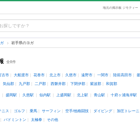
地元の掲示板 ジモティー
ヨガ
岩手県のヨガ
報
全8件
宮古市
大船渡市
花巻市
北上市
久慈市
遠野市
一関市
陸前高田市
気仙郡
九戸郡
二戸郡
西磐井郡
下閉伊郡
紫波郡
和賀郡
盛岡駅
久慈駅
似内駅
上盛岡駅
北上駅
青山駅
十府ヶ浦海岸駅
テニス
ゴルフ
乗馬
サーフィン
空手/他格闘技
ダイビング
加圧トレーニ
バドミントン
太極拳
その他