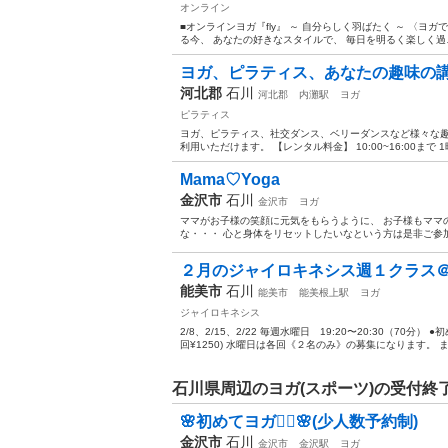
オンライン
■オンラインヨガ『fly』 ～ 自分らしく羽ばたく ～ 〈
る今、 あなたの好きなスタイルで、 毎日を明るく楽しく過ご
ヨガ、ピラティス、あなたの趣味の
河北郡
石川
河北郡
内灘駅
ヨガ
ピラティス
ヨガ、ピラティス、社交ダンス、ベリーダンスなど様々な
利用いただけます。 【レンタル料金】 10:00~16:00まで 1時
Mama♡Yoga
金沢市
石川
金沢市
ヨガ
ママがお子様の笑顔に元気をもらうように、 お子様もママ
な・・・ 心と身体をリセットしたいなという方は是非ご参加
２月のジャイロキネシス週１クラス
能美市
石川
能美市
能美根上駅
ヨガ
ジャイロキネシス
2/8、2/15、2/22 毎週水曜日 19:20〜20:30（70
回¥1250) 水曜日は各回《２名のみ》の募集になります。 また
石川県周辺のヨガ(スポーツ)の受付終
🌸初めてヨガ🧘‍♀️🌸(少人数予約制)
金沢市
石川
金沢市
金沢駅
ヨガ