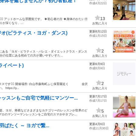
心と身体を癒しませんか？初心者歓迎！
作成4月22日
13
♀️ アットホームな雰囲気です。 🍀初心者の方 🍀身体のかたい方
りが深くなり、...
お気に入り
更新8月12日
オ(ピラティス・ヨガ・ダンス)
作成1月15日
2
駅西新町にある「ヨガ・ピラティス・バレエ・ダイエットクラス・ダンス
0分の位置にある初めての方が通いやすいすた...
お気に入り
更新6月9日
ライベート)
作成6月9日
2
スです🧘‍♀️ 開催場所: 白山市森島町ふじ保育園近く 金沢
s://y...
お気に入り
更新7月17日
ッスンもご自宅で気軽にマンツー...
作成7月17日
音楽、ヨガ、将棋などさまざまなカテゴリーのレッスンが世界のど
5
ロのマンツーマンレッスンをご自宅のスマホやタブレ...
お気に入り
更新4月6日
ばたく ～ ヨガで繋...
作成11月30日