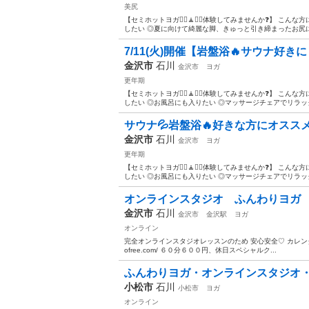
美尻
【セミホットヨガ🧘‍♀️🧘🧘‍♂️体験してみませんか❓】 こ
したい ◎夏に向けて綺麗な脚、きゅっと引き締まったお尻にす
7/11(火)開催【岩盤浴🔥サウナ好き
金沢市
石川
金沢市
ヨガ
更年期
【セミホットヨガ🧘‍♀️🧘🧘‍♂️体験してみませんか❓】 こ
したい ◎お風呂にも入りたい ◎マッサージチェアでリラック
サウナ💦岩盤浴🔥好きな方にオスス
金沢市
石川
金沢市
ヨガ
更年期
【セミホットヨガ🧘‍♀️🧘🧘‍♂️体験してみませんか❓】 こ
したい ◎お風呂にも入りたい ◎マッサージチェアでリラック
オンラインスタジオ ふんわりヨガ
金沢市
石川
金沢市
金沢駅
ヨガ
オンライン
完全オンラインスタジオレッスンのため 安心安全♡ カレンダーに沿っ
ofree.com/ ６０分６００円、休日スペシャルク...
ふんわりヨガ・オンラインスタジオ
小松市
石川
小松市
ヨガ
オンライン