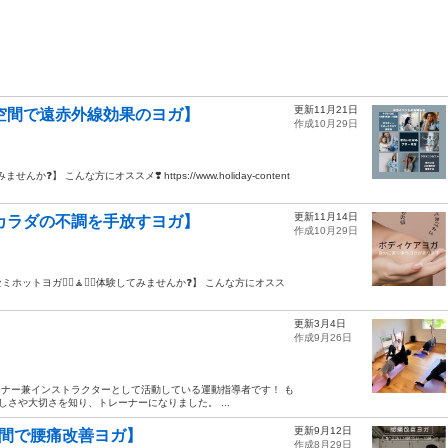
更新11月21日
特別空間で遠赤外線効果のヨガ】
作成10月29日
んか❓】 こんな方にオススメ❣️ https://www.holiday-content
更新11月14日
間でカラダの不調を手放すヨガ】
作成10月29日
トヨガ🧘‍♀️🧘🧘‍♂️体験してみませんか❓】 こんな方にオスス
更新3月4日
作成9月26日
ーナー兼インストラクターとして活動している運動指導者です！ も
さや大切さを知り、トレーナーになりました。 ...
更新9月12日
別空間で腰痛改善ヨガ】
作成8月29日