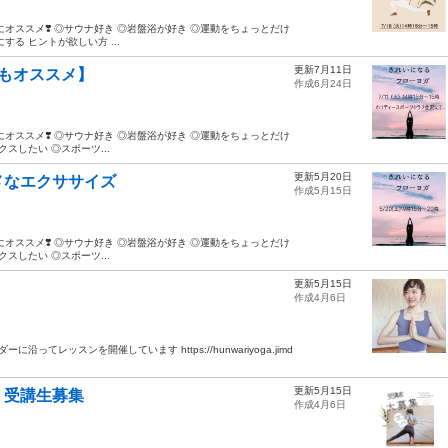
んな方にオススメ❣️ ◎サウナ好き ◎岩盤浴が好き ◎運動をちょっとだけ
る ヒントが欲しい方 ...
更新7月11日
にもオススメ】
作成6月24日
んな方にオススメ❣️ ◎サウナ好き ◎岩盤浴が好き ◎運動をちょっとだけ
スしたい ◎スポーツ...
更新5月20日
メなエクササイズ
作成5月15日
んな方にオススメ❣️ ◎サウナ好き ◎岩盤浴が好き ◎運動をちょっとだけ
スしたい ◎スポーツ...
更新5月15日
作成4月6日
てレッスンを開催しています https://hunwariyoga.jimd
更新5月15日
・受講生募集
作成4月6日