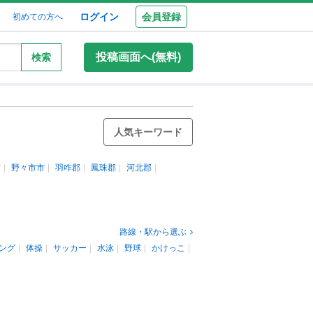
ログイン
会員登録
初めての方へ
投稿画面へ(無料)
検索
人気キーワード
市
野々市市
羽咋郡
鳳珠郡
河北郡
路線・駅から選ぶ
ング
体操
サッカー
水泳
野球
かけっこ