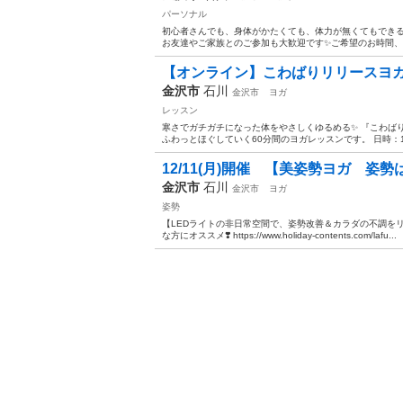
パーソナル
初心者さんでも、身体がかたくても、体力が無くてもできる
お友達やご家族とのご参加も大歓迎です✨ご希望のお時間、お
【オンライン】こわばりリリースヨ
金沢市
石川
金沢市
ヨガ
レッスン
寒さでガチガチになった体をやさしくゆるめる✨ 『こわば
ふわっとほぐしていく60分間のヨガレッスンです。 日時：11月27
12/11(月)開催 【美姿勢ヨガ 姿
金沢市
石川
金沢市
ヨガ
姿勢
【LEDライトの非日常空間で、姿勢改善＆カラダの不調をリセット
な方にオススメ❣️ https://www.holiday-contents.com/lafu...