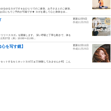
ゆるゆるヨガです☺️おひとりでのご参加、お子さまとのご参加、
日にちでご予約が可能です🍀 ヨガを通して心と身体をゆ...
更新12月5日
ガ
作成11月25日
りリリースヨガ』を開催します。 深い呼吸と丁寧な動きで、体を
日（木）10:00〜11:00...
更新12月11日
勢は心を写す鏡】
作成11月25日
するセミホットヨガ🧘‍♀️🧘🧘‍♂️体験してみませんか❓】 こん