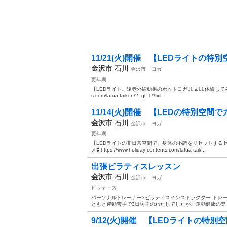
11/21(火)開催 【LEDライトの
金沢市
石川
金沢市
ヨガ
更年期
【LEDライト、遠赤外線効果のホットヨガ🧘‍♀️🧘🧘‍♂️体験してみませ
s.com/lafua-taiken/?_gl=1*9xit...
11/14(火)開催 【LEDの特別空
金沢市
石川
金沢市
ヨガ
更年期
【LEDライトの非日常空間で、身体の不調をリセットするセミホッ
メ❣️ https://www.holiday-contents.com/lafua-taik...
出張ピラティスレッスン
金沢市
石川
金沢市
ヨガ
ピラティス
パーソナルトレーナー×ピラティスインストラクター トレ
ともと運動苦手で3日坊主のわたしでしたが、運動健康の楽し
9/12(火)開催 【LEDライトの特