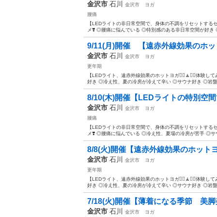
金沢市
石川
金沢市
ヨガ
腰痛
【LEDライトの非日常空間で、身体の不調をリセットするセミホッ
メ❣️ ◎腰痛に悩んでいる ◎特別感のある非日常空間が好き 
9/11(月)開催 【遠赤外線効果のホットヨ
金沢市
石川
金沢市
ヨガ
更年期
【LEDライト、遠赤外線効果のホットヨガ🧘‍♀️🧘🧘‍♂️
好き ◎冷え性、夏の冷房が冷えて辛い ◎サウナ好き ◎岩盤浴
8/10(木)開催【LEDライトの特別
金沢市
石川
金沢市
ヨガ
腰痛
【LEDライトの非日常空間で、身体の不調をリセットするセミホッ
メ❣️ ◎腰痛に悩んでいる ◎冷え性、夏場の冷房が苦手 ◎サウ
8/8(火)開催【遠赤外線効果のホット
金沢市
石川
金沢市
ヨガ
更年期
【LEDライト、遠赤外線効果のホットヨガ🧘‍♀️🧘🧘‍♂️
好き ◎冷え性、夏の冷房が冷えて辛い ◎サウナ好き ◎岩盤浴
7/18(火)開催【薄着になる季節 美
金沢市
石川
金沢市
ヨガ