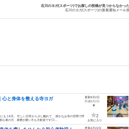
石川のヨガ(スポーツ)でお探しの投稿が見つからなかっ
石川のヨガ(スポーツ)の新着通知メール
更新8月2日
歓迎｜心と身体を整える寺ヨガ
作成8月2日
2
う間にもう8月。 忙しい日常から少し離れて、 靜かなお寺の空間で呼
者の方、身體が硬い方も大歓迎です🧘‍♀️...
お気に入り
更新4月22日