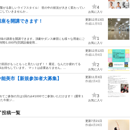
4
ヨガで繋がる新しいライフスタイル〉 世の中の状況が大きく変わってい
していきませんか...
お気に入り
更新12月13日
講座を開講できます！
作成11月5日
1
趣味の講座を開講できます。演劇やダンス練習にも様々な用途にご
間/1,000円(空調設備使用...
お気に入り
更新12月12日
作成11月6日
の笑顔がもっともっと見たいはず！！ 最近、なんだか疲れてる
2
お待ちしています。 マットは必要ありません。...
お気に入り
更新11月3日
＠能美市【新規参加者大募集】
作成2月4日
3
分） ●初めてご参加の方は1回のみ¥1000でご参加いただけます！ (通常１
今後ジ...
お気に入り
了投稿一覧
更新7月21日
作成4月28日