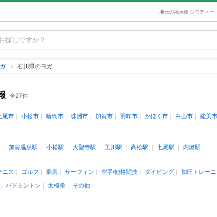
地元の掲示板 ジモティー
ヨガ
石川県のヨガ
報
全27件
七尾市
小松市
輪島市
珠洲市
加賀市
羽咋市
かほく市
白山市
能美
加賀温泉駅
小松駅
大聖寺駅
美川駅
高松駅
七尾駅
内灘駅
テニス
ゴルフ
乗馬
サーフィン
空手/他格闘技
ダイビング
加圧トレーニ
バドミントン
太極拳
その他