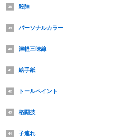
殺陣
38
パーソナルカラー
39
津軽三味線
40
絵手紙
41
トールペイント
42
格闘技
43
子連れ
44