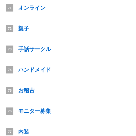
オンライン
71
親子
72
手話サークル
73
ハンドメイド
74
お稽古
75
モニター募集
76
内装
77