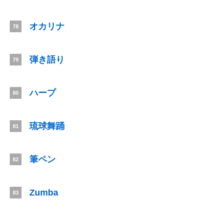
オカリナ
78
弾き語り
79
ハープ
80
琉球舞踊
81
筆ペン
82
Zumba
83