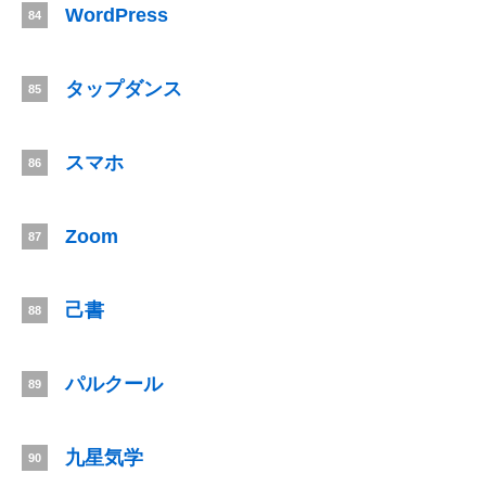
WordPress
84
タップダンス
85
スマホ
86
Zoom
87
己書
88
パルクール
89
九星気学
90