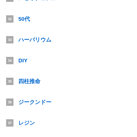
50代
32
ハーバリウム
33
DIY
34
四柱推命
35
ジークンドー
36
レジン
37