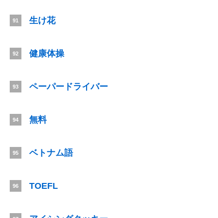
生け花
91
健康体操
92
ペーパードライバー
93
無料
94
ベトナム語
95
TOEFL
96