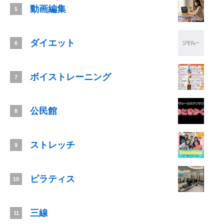
動画編集
5
ダイエット
6
ボイストレーニング
7
公民館
8
ストレッチ
9
ピラティス
10
三線
11