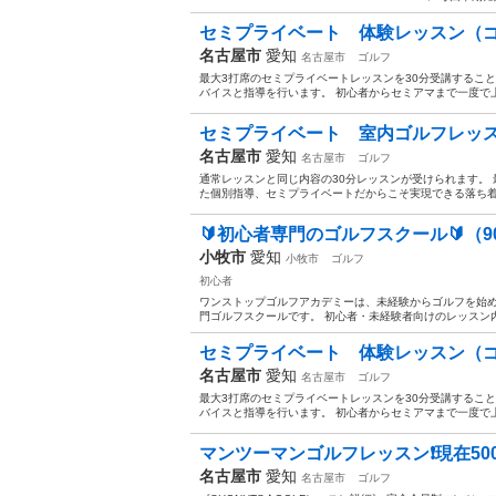
セミプライベート 体験レッスン（ゴ
名古屋市
愛知
名古屋市
ゴルフ
最大3打席のセミプライベートレッスンを30分受講するこ
バイスと指導を行います。 初心者からセミアマまで一度で
セミプライベート 室内ゴルフレッスン
名古屋市
愛知
名古屋市
ゴルフ
通常レッスンと同じ内容の30分レッスンが受けられます。
た個別指導、セミプライベートだからこそ実現できる落ち着い
🔰初心者専門のゴルフスクール🔰（90
小牧市
愛知
小牧市
ゴルフ
初心者
ワンストップゴルフアカデミーは、未経験からゴルフを始め
門ゴルフスクールです。 初心者・未経験者向けのレッスン内
セミプライベート 体験レッスン（ゴ
名古屋市
愛知
名古屋市
ゴルフ
最大3打席のセミプライベートレッスンを30分受講するこ
バイスと指導を行います。 初心者からセミアマまで一度で
マンツーマンゴルフレッスン❗️現在50
名古屋市
愛知
名古屋市
ゴルフ