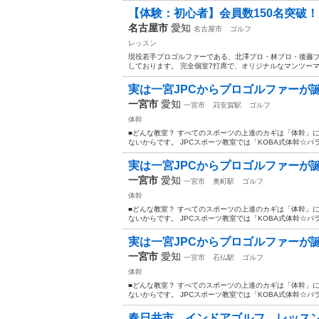
【体験：初心者】会員数150名突破！
名古屋市
愛知
名古屋市
ゴルフ
レッスン
現役若手プロゴルファーである、北澤プロ・林プロ・後藤プロ
しております。 完全個室7打席で、オリジナルなマンツーマ
実は一宮JPCからプロゴルファーが誕生
一宮市
愛知
一宮市
苅安賀駅
ゴルフ
体幹
■どんな教室？ すべてのスポーツの上達のカギは「体幹」
ないからです。 JPCスポーツ教室では「KOBA式体幹☆バラ
実は一宮JPCからプロゴルファーが誕生
一宮市
愛知
一宮市
奥町駅
ゴルフ
体幹
■どんな教室？ すべてのスポーツの上達のカギは「体幹」
ないからです。 JPCスポーツ教室では「KOBA式体幹☆バラ
実は一宮JPCからプロゴルファーが誕生
一宮市
愛知
一宮市
石仏駅
ゴルフ
体幹
■どんな教室？ すべてのスポーツの上達のカギは「体幹」
ないからです。 JPCスポーツ教室では「KOBA式体幹☆バラ
春日井市 インドアゴルフ レッス