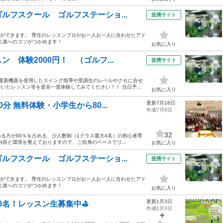
ルフスクール ゴルフステーショ...
提携サイト
とができます。 専任のレッスンプロがお一人お一人に合わせたアド
上達へのコツがつかめます！
お気に入り
 体験2000円！ （ゴルフ...
提携サイト
 最新機器を使用したスイング指導や受講生のレベルやクセに合せ
たレッスン等を是非一度体験してみてください！！ 当日予...
お気に入り
更新7月18日
分 無料体験・小学生から80...
作成7月9日
32
る方が90％を占める、少人数制（1クラス最大4名）の初心者専
容と環境を整えておりますので、ご自身のペースでリ...
お気に入り
ルフスクール ゴルフステーショ...
提携サイト
とができます。 専任のレッスンプロがお一人お一人に合わせたアド
上達へのコツがつかめます！
お気に入り
更新1月3日
0名！レッスン生募集中⛳️
作成1月3日