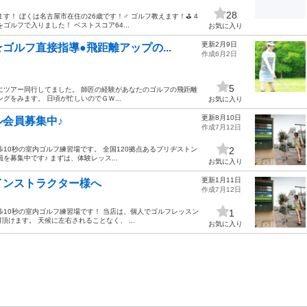
28
す！ ぼくは名古屋市在住の26歳です！♂ ゴルフ教えます！⛳️ 4
ルフで入りました！ ベストスコア64...
お気に入り
更新2月9日
ルフ直接指導●飛距離アップの...
作成6月2日
5
にツアー同行してました。 師匠の経験があなたのゴルフの飛距離
グをみます。 日頃が忙しいのでＧＷ...
お気に入り
更新8月10日
会員募集中♪
作成7月12日
10秒の室内ゴルフ練習場です。 全国120拠点あるブリヂストン
2
募集中です♪ まずは、体験レッス...
お気に入り
更新1月11日
インストラクター様へ
作成7月12日
歩10秒の室内ゴルフ練習場です！ 当店は、個人でゴルフレッスン
1
けます。 天候に左右されることなく、 ...
お気に入り