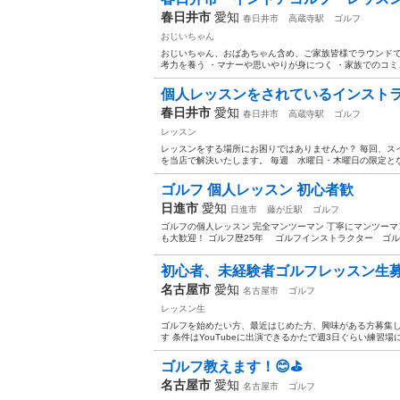
春日井市
愛知
春日井市
高蔵寺駅
ゴルフ
おじいちゃん
おじいちゃん、おばあちゃん含め、ご家族皆様でラウンドで
考力を養う ・マナーや思いやりが身につく ・家族でのコミュ
個人レッスンをされているインスト
春日井市
愛知
春日井市
高蔵寺駅
ゴルフ
レッスン
レッスンをする場所にお困りではありませんか？ 毎回、ス
を当店で解決いたします。 毎週 水曜日・木曜日の限定とな
ゴルフ 個人レッスン 初心者歓
日進市
愛知
日進市
藤が丘駅
ゴルフ
ゴルフの個人レッスン 完全マンツーマン 丁寧にマンツーマ
も大歓迎！ ゴルフ歴25年 ゴルフインストラクター ゴル
初心者、未経験者ゴルフレッスン生
名古屋市
愛知
名古屋市
ゴルフ
レッスン生
ゴルフを始めたい方、最近はじめた方、興味がある方募集し
す 条件はYouTubeに出演できるかたで週3日ぐらい練習場に
ゴルフ教えます！😊⛳️
名古屋市
愛知
名古屋市
ゴルフ