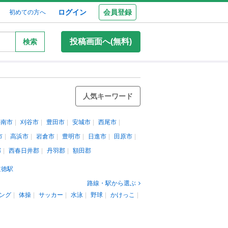
ログイン
会員登録
初めての方へ
投稿画面へ(無料)
検索
人気キーワード
碧南市
刈谷市
豊田市
安城市
西尾市
市
高浜市
岩倉市
豊明市
日進市
田原市
郡
西春日井郡
丹羽郡
額田郡
道徳駅
路線・駅から選ぶ
ング
体操
サッカー
水泳
野球
かけっこ