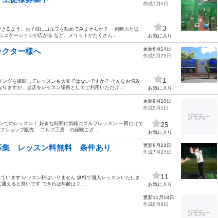
作成1月9日
3
きるよう、お子様にゴルフを勧めてみませんか？ ・判断力と思
ニケーションが広がる など、メリットがたくさん...
お気に入り
更新6月14日
ラクター様へ
作成5月25日
1
イングを撮影してレッスンも大変ではないですか？ そんなお悩み
りますが、当店をレッスン場所としてご利用いただけ...
お気に入り
更新9月10日
作成5月1日
ンでのレッスン！ 好きな時間に気軽にゴルフレッスン 一回だけで
25
フショップ販売 ゴルフ工房 の経験ござ...
お気に入り
更新8月23日
募集 レッスン料無料 条件あり
作成7月24日
11
ています レッスン料はいりません 無料で個人レッスンいたしま
通えると良いです できれば年齢は２....
お気に入り
更新11月18日
作成6月8日