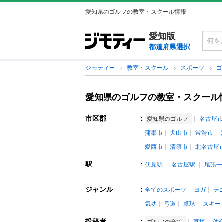
愛知県のゴルフの教室・スクール情報
愛知版
都道府県選択
ジモティー
教室・スクール
スポーツ
愛知県のゴルフの教室・スクール
市区郡
：
愛知県のゴルフ
名古屋
蒲郡市
犬山市
常滑市
愛西市
清須市
北名古屋
駅
：
伏見駅
名古屋駅
尾張一
ジャンル
：
全てのスポーツ
ヨガ
テ
気功
弓道
卓球
スキー
投稿者
：
ゴルフの全て
直接
仲