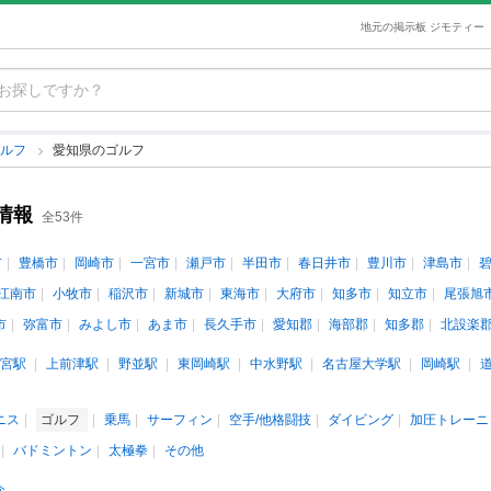
地元の掲示板 ジモティー
ゴルフ
愛知県のゴルフ
情報
全53件
市
豊橋市
岡崎市
一宮市
瀬戸市
半田市
春日井市
豊川市
津島市
江南市
小牧市
稲沢市
新城市
東海市
大府市
知多市
知立市
尾張旭
市
弥富市
みよし市
あま市
長久手市
愛知郡
海部郡
知多郡
北設楽
宮駅
上前津駅
野並駅
東岡崎駅
中水野駅
名古屋大学駅
岡崎駅
ニス
ゴルフ
乗馬
サーフィン
空手/他格闘技
ダイビング
加圧トレーニ
バドミントン
太極拳
その他
介