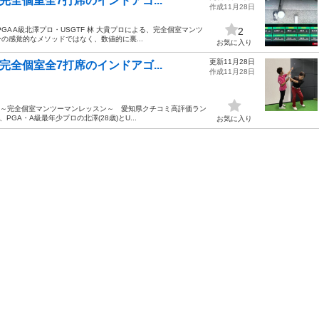
完全個室全7打席のインドアゴ...
作成11月28日
A A級北澤プロ・USGTF 林 大貴プロによる、完全個室マンツ
2
ーの感覚的なメソッドではなく、数値的に裏...
お気に入り
更新11月28日
完全個室全7打席のインドアゴ...
作成11月28日
める】～完全個室マンツーマンレッスン～ 愛知県クチコミ高評価ラン
GA・A級最年少プロの北澤(28歳)とU...
お気に入り