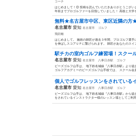
コーチ
はじめまして！😊 投稿を読んでいただきありがとうございま
年前までプロゴルファーを目指していました！ 高校と大学をゴ
無料★名古屋市中区、東区近隣の方★ゴ
名古屋市
愛知
名古屋市
ゴルフ
飛距離
はじめまして。 施術の師匠が過去３年間、プロゴルフ選手
を伸ばしスコアＵＰに繋げられます。 師匠があなたのスイン
駅チカの室内ゴルフ練習場！スクール
名古屋市
愛知
名古屋市
八事日赤駅
ゴルフ
ピーズゴルフ山手は、 地下鉄名城線『八事日赤駅』より徒歩
ゴルフアカデミーのピーズゴルフ山手校では、 スクール会員を
個人でゴルフレッスンをされている
名古屋市
愛知
名古屋市
八事日赤駅
ゴルフ
ピーズゴルフ山手は、 地下鉄名城線『八事日赤駅』から徒
をされているインストラクター様のレッスン場としてご利用頂