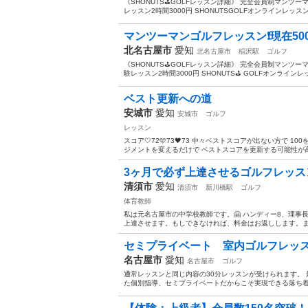
《SHONUTS⛳️GOLFレッスン詳細》 完全会員制マンツ
レッスン2時間3000円 SHONUTSGOLFオンラインレッスンL
マンツーマンゴルフレッスン❗️現在5
北名古屋市
愛知
北名古屋市
稲沢駅
ゴルフ
《SHONUTS⛳️GOLFレッスン詳細》 完全会員制マンツー
験レッスン2時間3000円 SHONUTS⛳️ GOLFオンラインレ
ベスト更新への道
安城市
愛知
安城市
ゴルフ
レッスン
スコア🤍72🩵73🖤73 中々ベストスコアが出ない方で 
ジメントを変えるだけで ベストスコアを更新する可能性が高
3ヶ月で必ず上達させるゴルフレッス
清須市
愛知
清須市
新川橋駅
ゴルフ
体育教師
私は元名古屋市の中学校教師です。🤗 ハンディー8、理事
上達させます。もしできなければ、料金はお返しします。まずはお
セミプライベート 室内ゴルフレッスン
名古屋市
愛知
名古屋市
ゴルフ
通常レッスンと同じ内容の30分レッスンが受けられます。
た個別指導、セミプライベートだからこそ実現できる落ち着い