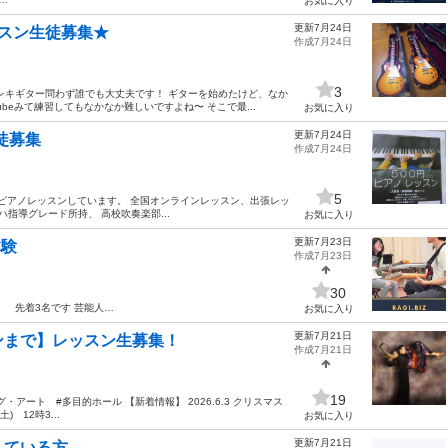
お気に入り
更新7月24日
ッスン生徒募集★
作成7月24日
3
レキギター問わず誰でも大丈夫です！ ギターを始めたけど、なか
beみて練習してもなかなか難しいですよね〜 そこで最...
お気に入り
更新7月24日
徒募集
作成7月24日
5
て、ピアノレッスンしています。 全国オンラインレッスン、出張レッ
指導グレード所持、 高校吹奏楽部...
お気に入り
更新7月23日
体験
作成7月23日
30
。 先着3名です 芸能人…
お気に入り
更新7月21日
ンまで】レッスン生募集！
作成7月21日
19
アート #多目的ホール 【新着情報】 2026.6.3 クリスマス
 12時3...
お気に入り
更新7月21日
している方