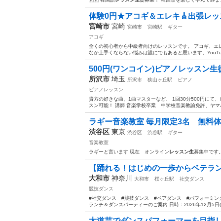
体験0円★アコギ＆エレキ🎸出張レ
宮崎市
宮崎
宮崎市
宮崎駅
ギター
アコギ
全くの初心者から中級者向けのレッスンです。 アコギ、エ
なか上手くならない悩みは誰にでもあると思います。YouTu
500円(ワンコイン)ピアノレッスン生
所沢市
埼玉
所沢市
狭山ヶ丘駅
ピアノ
ピアノレッスン
貴方の好きな曲、1曲マスターなど、 1回30分500円に
スン可能！ 講師 音楽学校卒業 中学校音楽教諭免許、ヤマハ
ラギー音楽教室 毎月限定3名 無料
渋谷区
東京
渋谷区
渋谷駅
ギター
音楽教室
ラギーと言います 現在 オンライン
レッスン生
募集中です
【踊れる！はじめの一歩からベテラ
大和市
神奈川
大和市
桜ヶ丘駅
社交ダンス
競技ダンス
#社交ダンス #競技ダンス #ペアダンス #パフォーミング・
ランチ＆ダンスパーティーのご案内 日時：2026年12月5日(土)
大道芸でダンスパフォーマーを目指