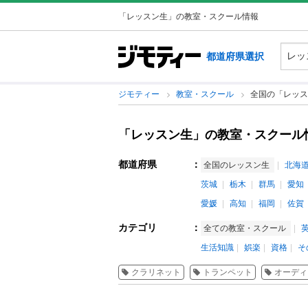
「レッスン生」の教室・スクール情報
都道府県選択
ジモティー
教室・スクール
全国の「レッス
「レッスン生」の教室・スクール
都道府県
：
全国のレッスン生
北海
茨城
栃木
群馬
愛知
愛媛
高知
福岡
佐賀
カテゴリ
：
全ての教室・スクール
生活知識
娯楽
資格
そ
クラリネット
トランペット
オーディ