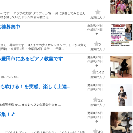
sonです！ アラブの太鼓“ ダラブッカ”を 一緒に演奏してみません
聴き流していたドラムの 音が聴こえ...
お気に入り
更新8月4日
生徒募集中
作成8月4日
2
さん、募集中です、 3人までの少人数レッスンで、しっかり覚え
業) ・火曜日2回 ・金曜日2回 :場所 千葉...
お気に入り
更新8月3日
る豊田市にあるピアノ教室です
作成8月3日
142
はこちら ht…
お気に入り
更新8月3日
も吹ける！を実感、楽しく上達...
作成8月3日
12
＆保護者様 か… ★☆
レッスン生
募集中☆★ …
お気に入り
更新8月5日
集！🎵
作成8月1日
49
年、 「どうすればカッコよく叩けるのか？」 「どうすれば『上手