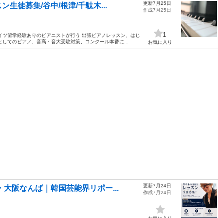
更新7月25日
徒募集/谷中/根津/千駄木...
作成7月25日
1
イツ留学経験ありのピアニストが行う 出張ピアノレッスン、はじ
してのピアノ、音高・音大受験対策、コンクール本番に...
お気に入り
更新7月24日
・大阪なんば｜韓国芸能界リポー...
作成7月24日
…