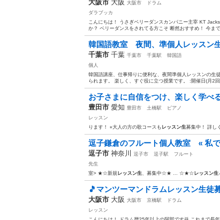
大阪市
大阪
大阪市
ドラム
ダラブッカ
こんにちは！ うさぎベリーダンスカンパニー主宰 KT Jack
か？ ベリーダンスをされてる方こそ 断然おすすめ！ 今まで
韓国語教室 夜間、準個人レッスン
千葉市
千葉
千葉市
千葉駅
韓国語
個人
韓国語講座、仕事帰りに便利な、夜間準個人レッスンの生徒
られます。 楽しく、すぐ役に立つ授業です。 :開催日(月2回授
お子さまに自信をつけ、楽しく学べ
豊田市
愛知
豊田市
土橋駅
ピアノ
レッスン
ります！ ⭐︎大人の方の歌コースも
レッスン生
募集中！ 詳しく
逗子鎌倉のフルート個人教室 « 私で
逗子市
神奈川
逗子市
逗子駅
フルート
先生
室> ★☆新規
レッスン生
、募集中☆★ … ☆★☆
レッスン生
🎵マンツーマンドラムレッスン生徒募
大阪市
大阪
大阪市
京橋駅
ドラム
レッスン
こんにちは！ ドラム歴25年以上の阿部です🥁 これまで長