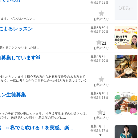
作成7月21日
します。 ダンスレッスン…
お気に入り
更新7月20日
師によるレッスン
作成7月20日
21
開することとなりました🙌…
お気に入り
更新8月7日
募集しています🥁
作成7月20日
Shunといいます！初心者の方からある程度経験のある方まで
はなく、一緒に考えながらご自身に合った叩き方を見つけていく
お気に入り
更新7月18日
スン生徒募集
作成7月18日
1
ママの子育て習い事にピッタリ。 小学２年生までの生徒さんは、
す。 送迎できない時や、悪天候の時などに...
お気に入り
更新8月3日
« 私でも吹ける！を実感、楽...
作成7月17日