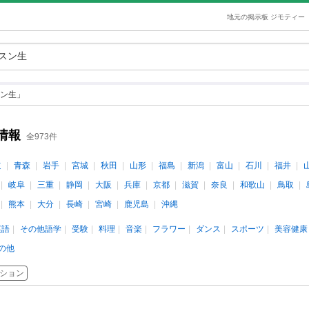
地元の掲示板 ジモティー
ン生」
情報
全973件
道
青森
岩手
宮城
秋田
山形
福島
新潟
富山
石川
福井
岐阜
三重
静岡
大阪
兵庫
京都
滋賀
奈良
和歌山
鳥取
熊本
大分
長崎
宮崎
鹿児島
沖縄
英語
その他語学
受験
料理
音楽
フラワー
ダンス
スポーツ
美容健康
の他
ション