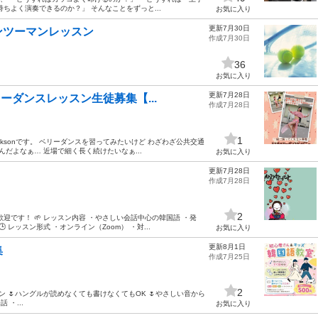
ちよく演奏できるのか？」 そんなことをずっと...
お気に入り
更新7月30日
ンツーマンレッスン
作成7月30日
36
お気に入り
更新7月28日
リーダンスレッスン生徒募集【...
作成7月28日
1
cksonです。 ベリーダンスを習ってみたいけど わざわざ公共交通
だよなぁ… 近場で細く長く続けたいなぁ...
お気に入り
更新7月28日
作成7月28日
2
迎です！ 🌱 レッスン内容 ・やさしい会話中心の韓国語 ・発
レッスン形式 ・オンライン（Zoom） ・対...
お気に入り
更新8月1日
集
作成7月25日
2
ン 🌷ハングルが読めなくても書けなくてもOK 🌷やさしい音から
・...
お気に入り