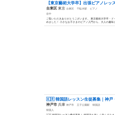
【東京藝術大学卒】出張ピアノレッスン生
台東区
東京
台東区
千駄木駅
ピアノ
谷中
ご覧いただきありがとうございます。 東京藝術大学卒・ド
めました！ 小さなお子さまのピアノ入門から、大人の趣味と
🇰🇷 韓国語レッスン生徒募集｜神戸
神戸市
兵庫
神戸市
王子公園駅
韓国語
韓国人
🇰🇷 韓国語
レッスン生
徒募集！ 韓国語を楽しく学んでみま