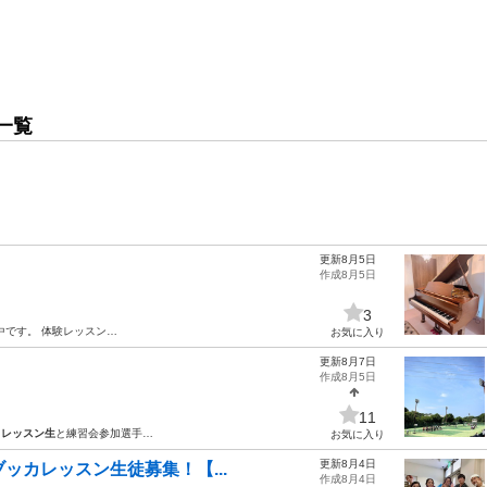
一覧
更新8月5日
作成8月5日
3
中です。 体験レッスン…
お気に入り
更新8月7日
作成8月5日
11
！
レッスン生
と練習会参加選手…
お気に入り
更新8月4日
ブッカレッスン生徒募集！【...
作成8月4日