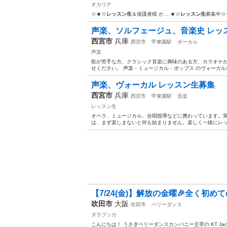
オカリナ
☆★☆
レッスン生
＆保護者様 か… ★☆
レッスン生
募集中☆
声楽、ソルフェージュ、音楽史 レッ
西宮市
兵庫
西宮市
甲東園駅
ボーカル
声楽
歌が苦手な方、クラシック音楽に興味のある方、カラオケ
せください。 声楽・ミュージカル・ポップス のヴォーカル
声楽、ヴォーカル レッスン生募集
西宮市
兵庫
西宮市
甲東園駅
音楽
レッスン生
オペラ、ミュージカル、合唱指導などに携わっています。実
は、まず楽しまないと何も始まりません。楽しく一緒にレッス
【7/24(金)】解放の金曜🎉全く初め
吹田市
大阪
吹田市
ベリーダンス
ダラブッカ
こんにちは！ うさぎベリーダンスカンパニー主宰の KT Ja