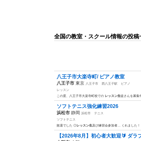
全国の教室・スクール情報の投稿
八王子市大楽寺町/ ピアノ教室
八王子市
東京
八王子市
西八王子駅
ピアノ
レッスン
この度、八王子市大楽寺町校での
レッスン生
徒さんを募集
ソフトテニス強化練習2026
浜松市
静岡
浜松市
テニス
ソフトテニス
敗退でした ◎
レッスン生
及び練習会参加者… くれました
【2026年8月】初心者大歓迎🔰 ダラ