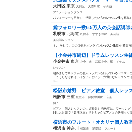
大田区
東京
大田区
大森町駅
その他
アニメーションダンス
パフォーマーを目指して活動したい方の
レッスン生
を募集
総フォロワー数6.5万人の英会話講
札幌市
北海道
札幌市
すすきの駅
英会話
英会話レッスン
す。 そして、この度個別オンライン
レッスン生
徒を 募集再
【小金井市周辺】ドラムレッスン生徒
小金井市
東京
小金井市
武蔵小金井駅
ドラム
レッスン
初めまして🥁ドラムの個人レッスンを行っているドラマーの
「こうしなければいけない」という一方通行なレッスンで
ス...
松阪市嬉野 ピアノ教室 個人レッ
松阪市
三重
松阪市
伊勢中川駅
音楽
個人
ピアノ 個人レッスンの生徒募集！ 当教室は、ワーキング
同じお月謝で『音活講座』リトミックピアノとの併用も可能で
横浜市のフルート・オカリナ個人教室 
横浜市
神奈川
横浜市
踊場駅
フルート