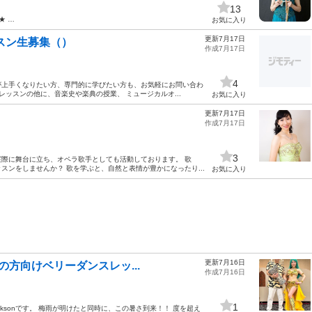
13
★ …
お気に入り
更新7月17日
スン生募集（）
作成7月17日
4
が上手くなりたい方、専門的に学びたい方も、お気軽にお問い合わ
レッスンの他に、音楽史や楽典の授業、 ミュージカルオ...
お気に入り
更新7月17日
作成7月17日
3
際に舞台に立ち、オペラ歌手としても活動しております。 歌
ンをしませんか？ 歌を学ぶと、自然と表情が豊かになったり...
お気に入り
更新7月16日
ての方向けベリーダンスレッ...
作成7月16日
1
cksonです。 梅雨が明けたと同時に、この暑さ到来！！ 度を超え