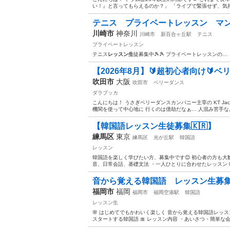
い！』と言ってもらえるのか？」 「ライブで緊張せず、気持
テニス プライベートレッスン マ
川崎市
神奈川
川崎市
新百合ヶ丘駅
テニス
プライベートレッスン
テニス
レッスン生
徒募集中🎾🎾 プライベートレッスンの…
【2026年8月】🔰超初心者向け🔰ベ
吹田市
大阪
吹田市
ベリーダンス
ダラブッカ
こんにちは！ うさぎベリーダンスカンパニー主宰の KT Ja
機関を使って中心地に 行くのは億劫だなぁ… 人混み苦手なん
【韓国語レッスン生徒募集🇰🇷】
練馬区
東京
練馬区
光が丘駅
韓国語
レッスン
韓国語を楽しく学びたい方、募集中です😊 初心者の方も大歓
音、日常会話、基礎文法 ・一人ひとりに合わせたレッスン 🕒 
音から覚える韓国語 レッスン生募
福岡市
福岡
福岡市
福岡空港駅
韓国語
レッスン生
🌸 はじめてでもかわいく楽しく 音から覚える韓国語レッス
スタートする韓国語 🎀 レッスン内容 ・あいさつ・簡単な会話 