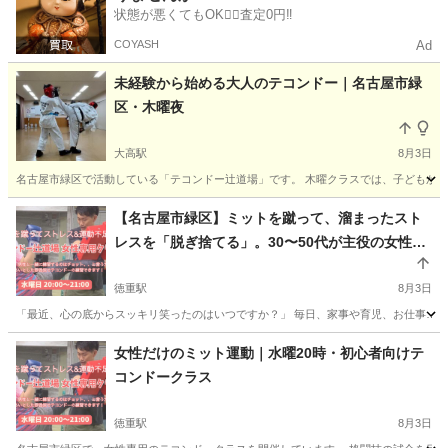
状態が悪くてもOK🙆‍♀️査定0円‼️
COYASH
Ad
未経験から始める大人のテコンドー｜名古屋市緑
区・木曜夜
大高駅
8月3日
名古屋市緑区で活動している「テコンドー辻道場」です。 木曜クラスでは、子どもから
愛知
名古屋市
大高駅
空手/他格闘技
テコンドー
【名古屋市緑区】ミットを蹴って、溜まったスト
レスを「脱ぎ捨てる」。30〜50代が主役の女性専
用テコンドー
徳重駅
8月3日
「最近、心の底からスッキリ笑ったのはいつですか？」 毎日、家事や育児、お仕事……
愛知
名古屋市
徳重駅
空手/他格闘技
テコンドー
女性だけのミット運動｜水曜20時・初心者向けテ
コンドークラス
徳重駅
8月3日