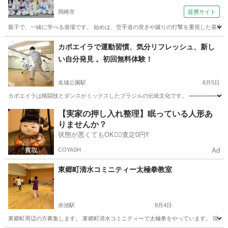
町）月曜教室 夜７時～）
岡崎市
提携サイト
親子で、一緒に学べる道場です。 始めは、空手道の突きや蹴りの打撃を重視した基本技
愛知
岡崎市
空手/他格闘技
カポエイラで運動習慣、気分リフレッシュ、新し
い自分発見 。初回無料体験！
名城公園駅
8月5日
カポエイラは格闘技とダンスがミックスしたブラジルの伝統文化です。 ==================
愛知
名古屋市
名城公園駅
空手/他格闘技
カポエイラ
【実家の押し入れ整理】眠っている人形あ
りませんか？
状態が悪くてもOK🙆‍♀️査定0円‼️
COYASH
Ad
東郷町清水コミニティー太極拳教室
赤池駅
8月4日
東郷町周辺の方募集します。 東郷町清水コミニティーで太極拳をやっています。 現在練習