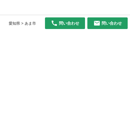
問い合わせ
問い合わせ
愛知県 > あま市
初めての方へ
利用規約
プライバシーポリシー
プライバシー・ステートメント
健全化に資する運用方針
お問い合わせ
運営会社
サイトマップ
ご利用ガイド
フリーワードで探す
PC版で表示
都道府県選択
特定商取引法の表示
利用者情報の外部送信について