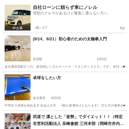
愛知
名古屋市
本郷駅
ヨガ
手ぶら
自社ローンに頼らず車にノレル
理想のクルマがあるけど審査に通らない方へ
（株）ICT
Ad
(8/14、8/21）初心者のための太極拳入門
伏見駅
8月5日
名古屋伏見駅すぐの、多目的レンタルスペース「スタジオＬＡＺＯ」です。 8/14（金）
愛知
名古屋市
伏見駅
太極拳
スタジオ
卓球をしたい方
名古屋市
8月5日
中学生で卓球を始める方 社会人の方 《初心者🔰向けとなります》 打ち方の基本から
愛知
名古屋市
卓球
社会人
武道で 凛とした「姿勢」でダイエット！！（特定
非営利活動法人 呈峰會館 三河本部（岡崎市井内