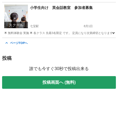
愛知
名古屋市
春田駅
英語
クラス
小学生向け 英会話教室 参加者募集
スクール
七宝駅
8月1日
🌟 無料体験会 実施 🌟 各クラス 先着3名限定 です。 定員になり次第締切となります
愛知
あま市
七宝駅
英会話
クラス
ページTOPへ
投稿
誰でも今すぐ30秒で投稿出来る
投稿画面へ (無料)