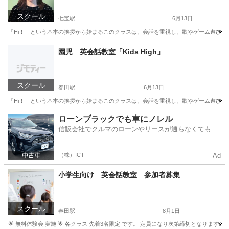
スクール
七宝駅
6月13日
「Hi！」という基本の挨拶から始まるこのクラスは、会話を重視し、歌やゲーム遊びな
愛知
あま市
七宝駅
英会話
愛知
名古屋市
春田駅
園児 英会話教室「Kids High」
英会話
クラス
スクール
春田駅
6月13日
「Hi！」という基本の挨拶から始まるこのクラスは、会話を重視し、歌やゲーム遊びな
愛知
名古屋市
春田駅
英語
愛知
あま市
七宝駅
ローンブラックでも車にノレル
信販会社でクルマのローンやリースが通らなくてもク
英語
クラス
ルマをご利用いただけるサービスがあります！
（株）ICT
Ad
小学生向け 英会話教室 参加者募集
スクール
春田駅
8月1日
🌟 無料体験会 実施 🌟 各クラス 先着3名限定 です。 定員になり次第締切となります