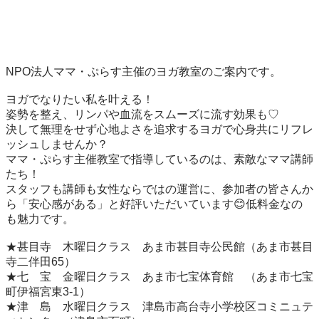
NPO法人ママ・ぷらす主催のヨガ教室のご案内です。

ヨガでなりたい私を叶える！

姿勢を整え、リンパや血流をスムーズに流す効果も♡

決して無理をせず心地よさを追求するヨガで心身共にリフレ
ッシュしませんか？

ママ・ぷらす主催教室で指導しているのは、素敵なママ講師
たち！

スタッフも講師も女性ならではの運営に、参加者の皆さんか
ら「安心感がある」と好評いただいています😊低料金なの
も魅力です。

★甚目寺　木曜日クラス　あま市甚目寺公民館（あま市甚目
寺二伴田65）

★七　宝　金曜日クラス　あま市七宝体育館　（あま市七宝
町伊福宮東3-1）

★津　島　水曜日クラス　津島市高台寺小学校区コミニュテ