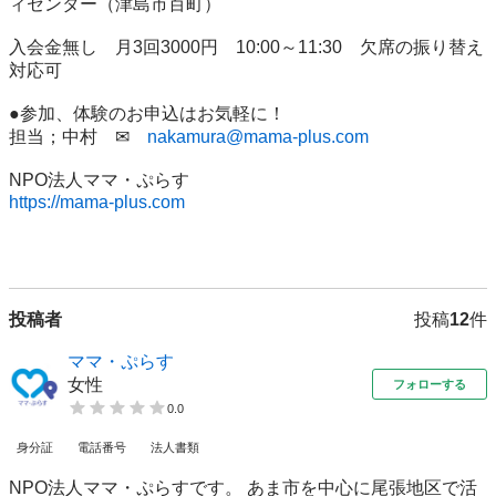
ィセンター（津島市百町）

入会金無し　月3回3000円　10:00～11:30　欠席の振り替え
対応可

●参加、体験のお申込はお気軽に！

担当；中村　✉　
nakamura@mama-plus.com
https://mama-plus.com
投稿者
投稿
12
件
ママ・ぷらす
女性
フォローする
0.0
身分証
電話番号
法人書類
NPO法人ママ・ぷらすです。 あま市を中心に尾張地区で活