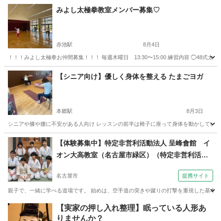
愛知
愛知郡
赤池駅
太極拳
みよし太極拳教室メンバー募集♡
赤池駅
8月4日
！！！みよし太極拳お仲間募集！！！ 毎週木曜日 13:30〜15:00 練習内容 ◯48式太
愛知
愛知郡
赤池駅
太極拳
太極剣
【シニア向け】優しく身体を整える たまごヨガ
本郷駅
8月3日
シニアや膝や腰に不安がある人向け レッスンの前半は椅子に座って身体を動かしていきま
愛知
名古屋市
本郷駅
ヨガ
シニア
【体験募集中】特定非営利活動法人 呈峰會館 イ
オン大高教室（名古屋市緑区）（特定非営利活動
法人 呈峰會館 総本部（名古屋市昭和区）土曜教室
名古屋市
提携サイト
夜７時～）
親子で、一緒に学べる道場です。 始めは、空手道の突きや蹴りの打撃を重視した基本技
愛知
名古屋市
空手/他格闘技
【実家の押し入れ整理】眠っている人形あ
りませんか？