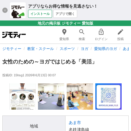
アプリならお得な情報を見逃さない！
インストール
アプリで開く
地元の掲示板 ジモティー 愛知版
愛知県
検索
ログイン
投稿
ジモティー
教室・スクール
スポーツ
ヨガ
愛知県のヨガ
あま
女性のための～ヨガではじめる「美活」
投稿ID: 15hsg1
2026年6月13日 00:07
あま市
地域
名鉄津島線