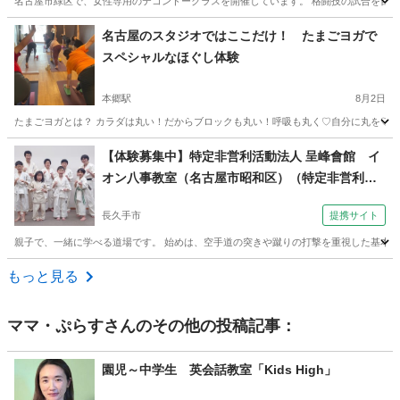
名古屋市緑区で、女性専用のテコンドークラスを開催しています。 格闘技の試合を目指
愛知
名古屋市
徳重駅
空手/他格闘技
名古屋のスタジオではここだけ！ たまごヨガで
スペシャルなほぐし体験
本郷駅
8月2日
たまごヨガとは？ カラダは丸い！だからブロックも丸い！呼吸も丸く♡自分に丸を♡ カ
愛知
名古屋市
本郷駅
ヨガ
スタジオ
【体験募集中】特定非営利活動法人 呈峰會館 イ
オン八事教室（名古屋市昭和区）（特定非営利活
動法人 呈峰會館 長久手教室（長久手市）金曜夜７
長久手市
提携サイト
時～）
親子で、一緒に学べる道場です。 始めは、空手道の突きや蹴りの打撃を重視した基本技
愛知
長久手市
空手/他格闘技
もっと見る
ママ・ぷらす
さんのその他の投稿記事：
園児～中学生 英会話教室「Kids High」