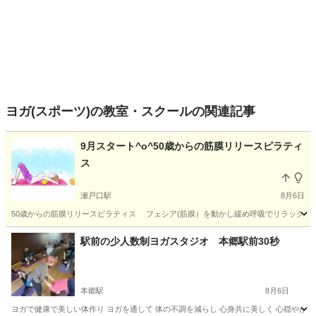
ヨガ(スポーツ)の教室・スクールの関連記事
9月スタート^o^50歳からの筋膜リリースピラティ
ス
瀬戸口駅
8月6日
50歳からの筋膜リリースピラティス フェシア(筋膜）を動かし緩め呼吸でリラックス、
愛知
瀬戸市
瀬戸口駅
その他
ビューティー
駅前の少人数制ヨガスタジオ 本郷駅前30秒
本郷駅
8月6日
ヨガで健康で美しい体作り ヨガを通して 体の不調を減らし 心身共に美しく 心穏やかに