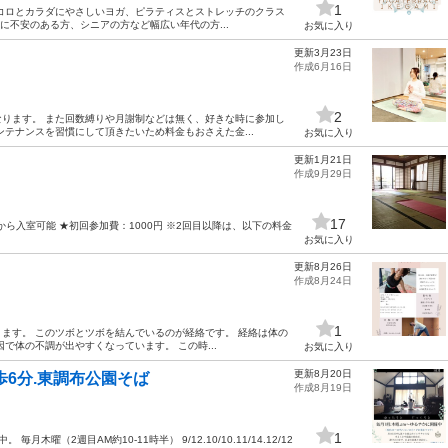
1
コロとカラダにやさしいヨガ、ピラティスとストレッチのクラス
に不安のある方、シニアの方など幅広い年代の方...
お気に入り
更新3月23日
作成6月16日
2
ります。 また回数縛りや月謝制などは無く、好きな時に参加し
テナンスを習慣にして頂きたいため料金もおさえた金...
お気に入り
更新1月21日
作成9月29日
17
0分から入室可能 ★初回参加費：1000円 ※2回目以降は、以下の料金
お気に入り
更新8月26日
作成8月24日
1
ます。 このツボとツボを結んでいるのが経絡です。 経絡は体の
で体の不調が出やすくなっています。 この時...
お気に入り
更新8月20日
歩6分.東調布公園そば
作成8月19日
1
木曜（2週目AM約10-11時半） 9/12.10/10.11/14.12/12