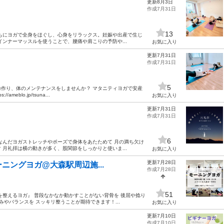
更新8月3日
作成7月31日
13
もにヨガで全身をほぐし、心身をリラックス。妊娠や出産で生じ
ンナーマッスルを使うことで、腰痛や肩こりの予防や...
お気に入り
更新7月31日
作成7月31日
5
作り、体のメンテナンスをしませんか？ マタニティヨガで安産
eblo.jp/tsuna...
お気に入り
更新7月31日
作成7月31日
6
なんだヨガストレッチやポーズで身体をあたためて 月の満ち欠け
月礼拝は横の動きが多く、股関節をしっかりと使いま...
お気に入り
更新7月28日
ーニングヨガ@大森駅周辺施...
作成7月28日
51
を整えるヨガ』 普段なかなか動かすことがない背骨を 後屈や捻り
やバランスを スッキリ整うことが期待できます！...
お気に入り
更新7月10日
作成7月10日