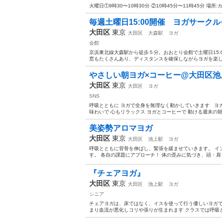
火曜日①9時30〜10時30分 ②10時45分〜11時45分 場所:カムカ
毎週土曜日15:00開催 ヨガサーク
大田区
東京
大田区
大森駅
ヨガ
会館
京浜東北線大森駅から徒歩５分。おおとり会館で土曜日15:0
窓もたくさんあり、ディスタンスを確保しながらヨガを楽しめ
やさしい朝ヨガ×コーヒー@大田区池
大田区
東京
大田区
ヨガ
SNS
呼吸とともに ヨガで全身を無理なく動かしていきます ヨ
味わいで 心もリラックス ヨガとコーヒーで 動ける週末の朝
美姿勢アロマヨガ
大田区
東京
大田区
池上駅
ヨガ
呼吸とともに背骨を伸ばし、緊張を緩ませていきます。 イ
す。 各自の課題にアプローチ！ 体の歪みに気づき、頭・肩・
『チェアヨガ』
大田区
東京
大田区
池上駅
ヨガ
シニア
チェアヨガは、床ではなく、イスを使って行う優しいヨガで
まり血流が悪化しコリや張りが生まれます クラスでは呼吸と