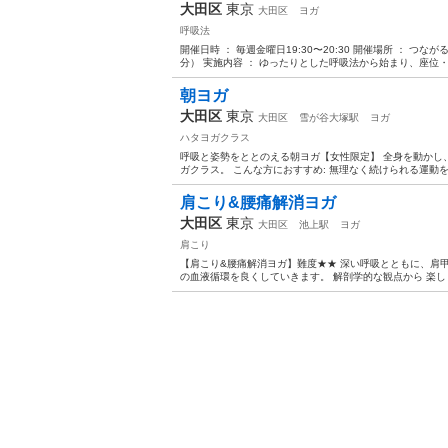
大田区
東京
大田区
ヨガ
呼吸法
開催日時 ： 毎週金曜日19:30〜20:30 開催場所 ： つなが
分） 実施内容 ： ゆったりとした呼吸法から始まり、座位・四
朝ヨガ
大田区
東京
大田区
雪が谷大塚駅
ヨガ
ハタヨガクラス
呼吸と姿勢をととのえる朝ヨガ【女性限定】 全身を動かし
ガクラス。 こんな方におすすめ: 無理なく続けられる運動を
肩こり&腰痛解消ヨガ
大田区
東京
大田区
池上駅
ヨガ
肩こり
【肩こり&腰痛解消ヨガ】難度★★ 深い呼吸とともに、肩
の血液循環を良くしていきます。 解剖学的な観点から 楽しく