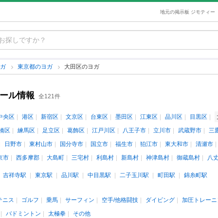
地元の掲示板 ジモティー
ヨガ
東京都のヨガ
大田区のヨガ
クール情報
全121件
中央区
港区
新宿区
文京区
台東区
墨田区
江東区
品川区
目黒区
橋区
練馬区
足立区
葛飾区
江戸川区
八王子市
立川市
武蔵野市
三
日野市
東村山市
国分寺市
国立市
福生市
狛江市
東大和市
清瀬市
京市
西多摩郡
大島町
三宅村
利島村
新島村
神津島村
御蔵島村
八
吉祥寺駅
東京駅
品川駅
中目黒駅
二子玉川駅
町田駅
錦糸町駅
テニス
ゴルフ
乗馬
サーフィン
空手/他格闘技
ダイビング
加圧トレーニ
バドミントン
太極拳
その他