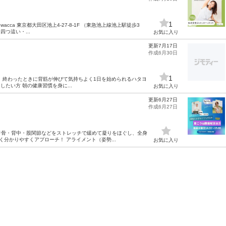
1
るwacca 東京都大田区池上4-27-8-1F （東急池上線池上駅徒歩3
つ這い・...
お気に入り
更新7月17日
作成6月30日
1
、終わったときに背筋が伸びて気持ちよく1日を始められるハタヨ
したい方 朝の健康習慣を身に...
お気に入り
更新6月27日
作成6月27日
甲骨・背中・股関節などをストレッチで緩めて凝りをほぐし、全身
分かりやすくアプローチ！ アライメント（姿勢...
お気に入り