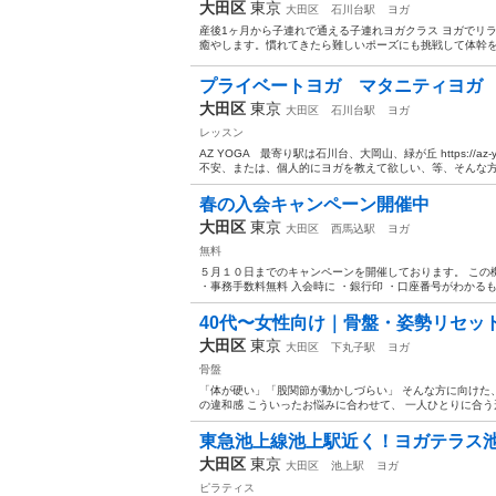
大田区
東京
大田区
石川台駅
ヨガ
産後1ヶ月から子連れで通える子連れヨガクラス ヨガでリ
癒やします。慣れてきたら難しいポーズにも挑戦して体幹を鍛
プライベートヨガ マタニティヨガ
大田区
東京
大田区
石川台駅
ヨガ
レッスン
AZ YOGA 最寄り駅は石川台、大岡山、緑が丘 https://az-y
不安、または、個人的にヨガを教えて欲しい、等、そんな方に
春の入会キャンペーン開催中
大田区
東京
大田区
西馬込駅
ヨガ
無料
５月１０日までのキャンペーンを開催しております。 この
・事務手数料無料 入会時に ・銀行印 ・口座番号がわかるもの
40代〜女性向け｜骨盤・姿勢リセット
大田区
東京
大田区
下丸子駅
ヨガ
骨盤
「体が硬い」「股関節が動かしづらい」 そんな方に向けた、
の違和感 こういったお悩みに合わせて、 一人ひとりに合う形
東急池上線池上駅近く！ヨガテラス
大田区
東京
大田区
池上駅
ヨガ
ピラティス