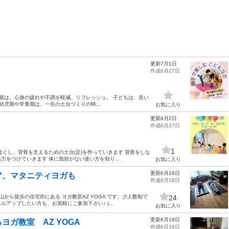
更新7月1日
作成6月27日
親は、心身の疲れや不調を軽減、リフレッシュ。 子どもは、良い
児期や学童期は、一生の土台づくりの時...
お気に入り
更新8月2日
作成6月27日
1
ぐし、背骨を支えるための土台(足)を作っていきます 背骨をしな
をつけていきます 体に負担がない使い方を知り...
お気に入り
更新6月18日
ニア、マタニティヨガも
作成6月18日
から徒歩の住宅街にある ヨガ教室AZ YOGA です。少人数制で
24
アップしたい方も、お気軽にご参加下さい♪ (...
お気に入り
更新6月18日
ガ教室 AZ YOGA
作成6月18日