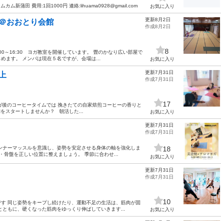
ム新蒲田 費用:1回1000円 連絡:lihuama0928@gmail.com
お気に入り
更新8月2日
ル＠おおとり会館
作成8月2日
8
0～16:30 ヨガ教室を開催しています。 畳のかなり広い部屋で
ます。 メンバは現在５名ですが、会場は...
お気に入り
更新7月31日
上
作成7月31日
17
ガ後のコーヒータイムでは 挽きたての自家焙煎コーヒーの香りと
をスタートしませんか？ 朝活した...
お気に入り
更新7月31日
作成7月31日
ンナーマッスルを意識し、姿勢を安定させる身体の軸を強化しま
18
骨盤を正しい位置に整えましょう。 季節に合わせ...
お気に入り
更新7月31日
作成7月31日
10
す 同じ姿勢をキープし続けたり、運動不足の生活は、筋肉が固
ともに、硬くなった筋肉をゆっくり伸ばしていきます...
お気に入り