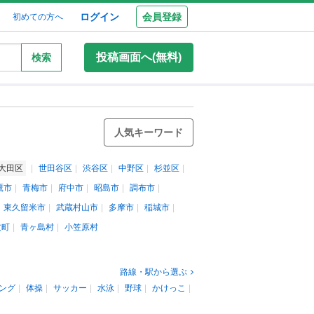
ログイン
会員登録
初めての方へ
投稿画面へ(無料)
検索
人気キーワード
大田区
世田谷区
渋谷区
中野区
杉並区
鷹市
青梅市
府中市
昭島市
調布市
東久留米市
武蔵村山市
多摩市
稲城市
丈町
青ヶ島村
小笠原村
路線・駅から選ぶ
ング
体操
サッカー
水泳
野球
かけっこ