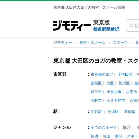
東京都 大田区のヨガの教室・スクール情報
東京版
都道府県選択
ジモティー
教室・スクール
スポーツ
東京都 大田区のヨガの教室・ス
市区郡
：
東京都のヨガ
千代田区
豊島区
北区
荒川区
板
町田市
小金井市
小平市
羽村市
あきる野市
西東
駅
：
渋谷駅
池袋駅
新宿駅
ジャンル
：
全てのスポーツ
ヨガ
気功
弓道
卓球
スキー