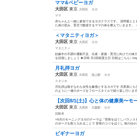
ママ&ベビーヨガ
大田区
東京
大田区
ヨガ
ママ
赤ちゃんと一緒に参加できるヨガクラスです。 深呼吸とと
た体の歪み、育児で酷使するママの体を整えていきます。 イ
＜マタニティヨガ＞
大田区
東京
大田区
ヨガ
マタニティ
妊娠中の不調や運動不足、出産・産後・育児に向けての体力
を目指しましょう 🍀日時 月2回程度土日 日程はこちら↓ https://am
月礼拝ヨガ
大田区
東京
大田区
池上駅
ヨガ
スタジオ
月礼拝は陰すなわち女性を象徴とするヨガです 月星座にち
のように一連のポーズをフロースタイルで繰り返し行います 
【次回8/1(土)】心と体の健康美〜モ
大田区
東京
大田区
大森駅
ヨガ
回数券
⭐️8月のモーニングヨガのテーマは『背骨をほぐしバランス
のポーズを取り入れることで 背骨のコリをほぐし 体のゆがみ
ビギナーヨガ