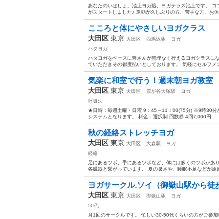
あなたのいばしょ。池上ヨガ処、ヨガテラス池上です。 コ
がスタートしました♪ 運動が久しぶりの方、苦手な方、お体
こころと体にやさしいヨガクラス
大田区
東京
大田区
西馬込駅
ヨガ
ハタヨガ
ハタヨガをベースに皆さんが無理なく行えるヨガクラスにな
ていただきその都度払いとしております。 気軽にセルフメン
気楽に和室で行う！週末朝ヨガ教室
大田区
東京
大田区
雪が谷大塚駅
ヨガ
呼吸法
★日時：毎週土曜・日曜 9：45～11：00(75分) ※9時3
システムとなります。 料金：選択制 回数券 4回7,000円...
秋の経絡ストレッチヨガ
大田区
東京
大田区
大森駅
ヨガ
経絡
足にあるツボ、手にあるツボなど、体には多くのツボがあり
各臓器と繋がっています。 夏の暑さや、睡眠不足などが原因
ヨガサークル.ソイ（御嶽山駅から徒
大田区
東京
大田区
御嶽山駅
ヨガ
50代
月1回のサークルです。 忙しい30-50代くらいの方がご参加中。 毎月