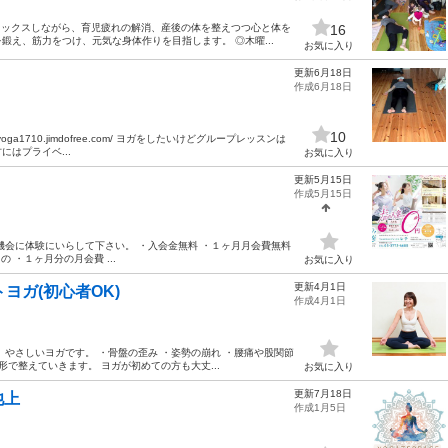
ラックスしながら、育児疲れの解消、産後の体を整えつつ心と体を
16
え、筋力をつけ、元気な身体作りを目指します。 ◎木曜...
お気に入り
更新6月18日
作成6月18日
10
oga1710.jimdofree.com/ ヨガをしたいけどグループレッスンは
はプライベ...
お気に入り
更新5月15日
作成5月15日
機会に体験にいらして下さい。 ・入会金無料 ・１ヶ月月会費無料
 ・１ヶ月分の月会費 ...
お気に入り
更新4月1日
ヨガ(初心者OK)
作成4月1日
やさしいヨガです。 ・骨盤の歪み ・姿勢の崩れ ・腰痛や股関節
で整えていきます。 ヨガが初めての方も大丈...
お気に入り
更新7月18日
池上
作成1月5日