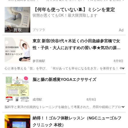
東京
品川区
武蔵小山駅
ヨガ
レッスン
【何年も使っていない🧵】ミシンを査定
状態が悪くてもOK！最大限買取します
プリフラ
Ad
東京 新宿/渋谷/代々木近くの小田急線参宮橋で女
性・子供・大人におすすめの習い事★気功の源流
「気の導引術(呼吸法とツボの刺激)」★護身術にも
なる健康武術「道家動功術」【気のトレーニング
参宮橋駅
8月9日
道家道学院】
心と体を整える「技」を学び、 「何があっても幸せになる生き方」を体得する！ 🔷自分
東京
渋谷区
参宮橋駅
気功
護身術
脳と腸の新感覚YOGAエクササイズ
成増駅
8月9日
脳科学と東洋の伝統的なトレーニングを融合して考案された、丹田や経絡にアプローチするオ
東京
板橋区
成増駅
ヨガ
YOGA
納得！！ゴルフ体験レッスン（NGCニューゴルフ
クリニック 本校）