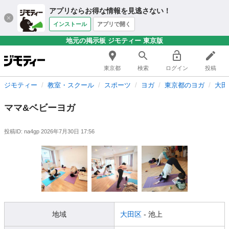
アプリならお得な情報を見逃さない！
インストール
アプリで開く
地元の掲示板 ジモティー 東京版
東京都
検索
ログイン
投稿
ジモティー
教室・スクール
スポーツ
ヨガ
東京都のヨガ
大田
ママ&ベビーヨガ
投稿ID: na4gp
2026年7月30日 17:56
地域
大田区
- 池上