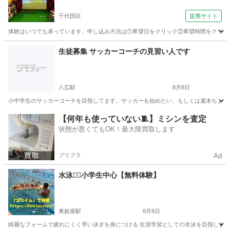
千代田区
提携サイト
体験はいつでも承っています。申し込み方法は①希望日をクリック②希望時間をクリッ
東京
千代田区
ゴルフ
生徒募集 サッカーコーチの見習い人です
八広駅
8月8日
小中学生のサッカーコーチを目指してます。サッカーを始めたい、もしくは週末ちょこっ
東京
葛飾区
八広駅
スポーツ
サッカーコーチ
【何年も使っていない🧵】ミシンを査定
状態が悪くてもOK！最大限買取します
プリフラ
Ad
水泳🏊‍♂️小学生中心【無料体験】
東銀座駅
8月8日
綺麗なフォームで疲れにくく早い泳ぎを身につける 生涯学習としての水泳を目指します。