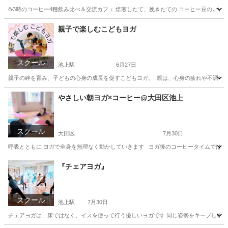
☕3時のコーヒー4種飲み比べ＆交流カフェ 焙煎したて、挽きたての コーヒー豆のいい香
東京
大田区
池上駅
コーヒー
焙煎
親子で楽しむこどもヨガ
スクール
池上駅
6月27日
親子の絆を育み、子どもの心身の成長を促すこどもヨガ。 親は、心身の疲れや不調を軽
東京
大田区
池上駅
ヨガ
親子
やさしい朝ヨガ×コーヒー@大田区池上
スクール
大田区
7月30日
呼吸とともに ヨガで全身を無理なく動かしていきます ヨガ後のコーヒータイムでは 挽
東京
大田区
ヨガ
SNS
『チェアヨガ』
スクール
池上駅
7月30日
チェアヨガは、床ではなく、イスを使って行う優しいヨガです 同じ姿勢をキープし続け