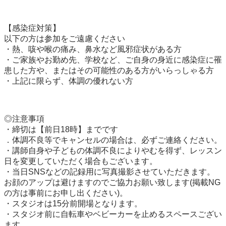
【感染症対策】

以下の方は参加をご遠慮ください

・熱、咳や喉の痛み、鼻水など風邪症状がある方

・ご家族やお勤め先、学校など、ご自身の身近に感染症に罹
患した方や、またはその可能性のある方がいらっしゃる方

・上記に限らず、体調の優れない方

◎注意事項

・締切は【前日18時】までです

．体調不良等でキャンセルの場合は、必ずご連絡ください。

・講師自身や子どもの体調不良によりやむを得ず、レッスン
日を変更していただく場合もございます。

・当日SNSなどの記録用に写真撮影させていただきます。
お顔のアップは避けますのでご協力お願い致します(掲載NG
の方は事前にお申し出ください)。

・スタジオは15分前開場となります。

・スタジオ前に自転車やベビーカーを止めるスペースござい
ます。
