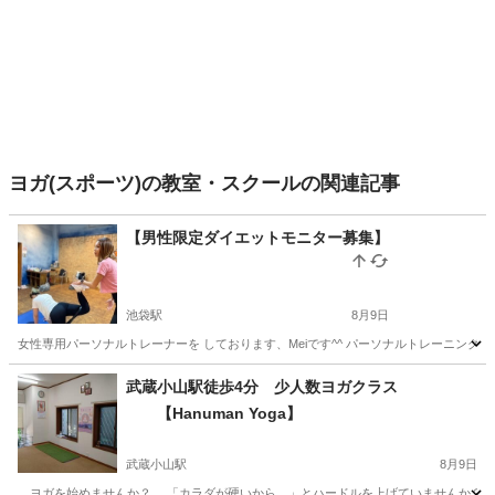
ヨガ(スポーツ)の教室・スクールの関連記事
【男性限定ダイエットモニター募集】
池袋駅
8月9日
女性専用パーソナルトレーナーを しております、Meiです^^ パーソナルトレーニング60分
東京
豊島区
池袋駅
スポーツ
男性向け
武蔵小山駅徒歩4分 少人数ヨガクラス
【Hanuman Yoga】
武蔵小山駅
8月9日
ヨガを始めませんか？ 「カラダが硬いから…」とハードルを上げていませんか？カラ