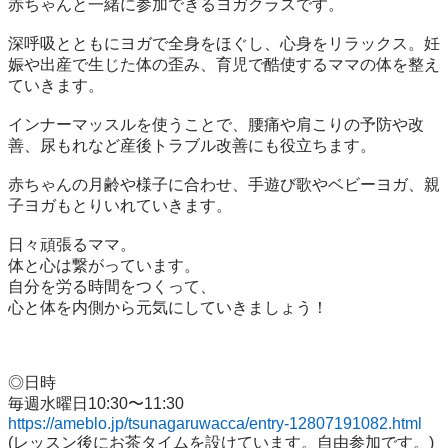
赤ちゃんと一緒に参加できるヨガクラスです。 

深呼吸とともにヨガで全身をほぐし、心身をリラックス。妊
娠や出産で生じた体の歪み、育児で酷使するママの体を整え
ていきます。 

インナーマッスルを使うことで、腰痛や肩こりの予防や改
善、尿もれなど産後トラブル改善にも役立ちます。

赤ちゃんの月齢や様子に合わせ、手遊び歌やベビーヨガ、親
子ヨガもとりいれていきます。 

日々頑張るママ。

体と心は繋がっています。 

自分を労る時間をつくって、

心と体を内側から元気にしていきましょう！

◎日時 

https://ameblo.jp/tsunagaruwacca/entry-12807191082.html
(レッスン後にお茶タイムを設けています。自由参加です。)
