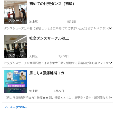
東京
大田区
池上駅
ヨガ
シニア
初めての社交ダンス（初級）
スクール
池上駅
8月2日
ダンスシューズは不要 ご都合よいときに単発にて ご参加いただけます☺️ ペアダンスの楽しさを体
東京
大田区
池上駅
社交ダンス
スタジオ
社交ダンスサークル池上
スクール
大田区
7月30日
社交ダンスサークル大田区池上は東京都大田区で活動する若者向け初心者ダンスサークル
東京
大田区
社交ダンス
サークル
肩こり&腰痛解消ヨガ
スクール
池上駅
6月27日
【肩こり&腰痛解消ヨガ】難度★★ 深い呼吸とともに、肩甲骨・背中・股関節などをスト
東京
大田区
池上駅
ヨガ
肩こり
ページTOPへ