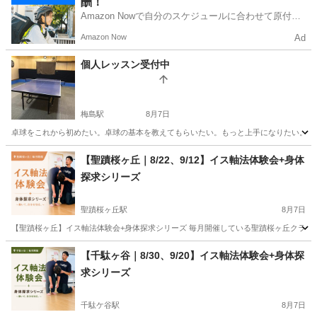
酬！
Amazon Nowで自分のスケジュールに合わせて原付や
電動アシスト自転車で配達し、報酬を獲得しましょ
Amazon Now
Ad
う！
個人レッスン受付中
梅島駅
8月7日
卓球をこれから初めたい。卓球の基本を教えてもらいたい。もっと上手になりたい。 個人レッス
東京
足立区
梅島駅
卓球
個人
【聖蹟桜ヶ丘｜8/22、9/12】イス軸法体験会+身体
探求シリーズ
聖蹟桜ヶ丘駅
8月7日
【聖蹟桜ヶ丘】イス軸法体験会+身体探求シリーズ 毎月開催している聖蹟桜ヶ丘クラスで
東京
多摩市
聖蹟桜ヶ丘駅
体操
クラス
【千駄ヶ谷｜8/30、9/20】イス軸法体験会+身体探
求シリーズ
千駄ケ谷駅
8月7日