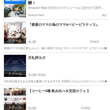
酬！
Amazon Nowで自分のスケジュールに合わせて原付や
電動アシスト自転車で配達し、報酬を獲得しましょ
Amazon Now
Ad
う！
『産後のママの為のママ&ベビーピラティス』
スクール
池上駅
7月30日
産後のママの為の赤ちゃんと一緒に参加できるピラティスクラスです ⁡ ⁡ピラティスは
東京
大田区
池上駅
その他
ピラティス
月礼拝ヨガ
スクール
池上駅
7月30日
月礼拝は陰すなわち女性を象徴とするヨガです 月星座にちなんだヨガストレッチやポー
東京
大田区
池上駅
ヨガ
スタジオ
【コーヒー4種 飲み比べ＆交流カフェ 】
スクール
池上駅
7月30日