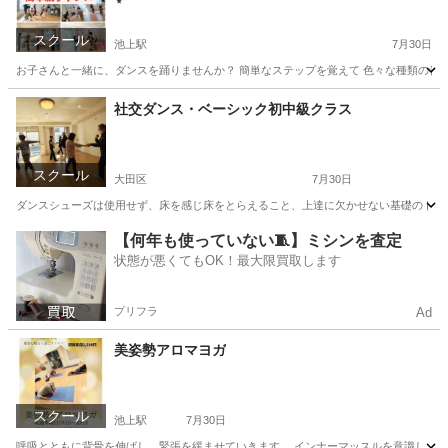
スクール
池上駅
7月30日
お子さんと一緒に、ダンスを踊りませんか？ 簡単なステップを覚えて 色々な種類の音楽に
東京
大田区
池上駅
社交ダンス
親子
社交ダンス・ベーシック初中級クラス
スクール
大田区
7月30日
ダンスシューズは使用せず、床を感じ床をとらえること、上達に欠かせない基礎のトレー
東京
大田区
社交ダンス
Instagram
【何年も使っていない🧵】ミシンを査定
状態が悪くてもOK！最大限買取します
プリフラ
Ad
美姿勢アロマヨガ
スクール
池上駅
7月30日
呼吸とともに背骨を伸ばし、緊張を緩ませていきます。 インナーマッスルを意識し、姿勢