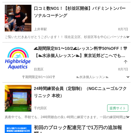
東京
中央区
東銀座駅
水泳
コーチ
口コミ数NO1！【杉並区開催】バドミントンパー
ソナルコーチング
上井草駅
8月7日
ご覧いただきありがとうございます！！ 現在足立区、杉並区等を中心にパーソナルレッスン
東京
杉並区
上井草駅
バドミントン
レッスン
🌊期間限定8/1〜10/2🌊レッスン料🎊50%OFF！🎊
【🏊水泳個人レッスン🏊】東京近郊どこへでも出
張🚙💨送迎無料🆓業界初のDoor to Door - Person
al Lessonです✨✨✨
目黒区
8月7日
🎐期間限定8/1〜10/2🎐 🏊️水泳個人レッスン🏊 ✨😆料金50%
東京
目黒区
水泳
24時間練習会員（定額制）（NGCニューゴルフク
リニック 本校）
千代田区
提携サイト
真夜中でも、早朝でも、24時間都合の良い時間に練習できます。一回の練習時間は50
東京
千代田区
ゴルフ
初回のブロック配達完了で1万円の追加報