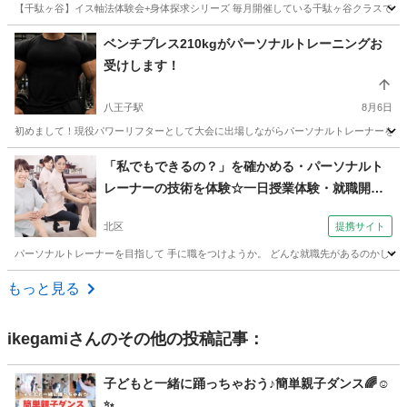
【千駄ヶ谷】イス軸法体験会+身体探求シリーズ 毎月開催している千駄ヶ谷クラスでは、
東京
渋谷区
千駄ケ谷駅
体操
千駄ヶ谷
ベンチプレス210kgがパーソナルトレーニングお
受けします！
八王子駅
8月6日
初めまして！現役パワーリフターとして大会に出場しながらパーソナルトレーナーをして
東京
八王子市
八王子駅
スポーツ
ベンチプレス
「私でもできるの？」を確かめる・パーソナルト
レーナーの技術を体験☆一日授業体験・就職開業
相談会（東京整体学院いろは学舎 赤羽校）
北区
提携サイト
パーソナルトレーナーを目指して 手に職をつけようか。 どんな就職先があるのかしら。 期待
東京
北区
その他
もっと見る
ikegami
さんのその他の投稿記事：
子どもと一緒に踊っちゃおう♪簡単親子ダンス🌈☺️
✨