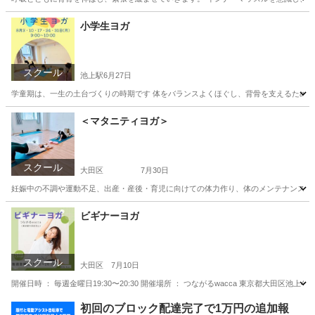
東京
大田区
池上駅
ヨガ
小学生ヨガ
スクール
池上駅
6月27日
学童期は、一生の土台づくりの時期です 体をバランスよくほぐし、背骨を支えるための土
東京
大田区
池上駅
ヨガ
小学生
＜マタニティヨガ＞
スクール
大田区
7月30日
妊娠中の不調や運動不足、出産・産後・育児に向けての体力作り、体のメンテナンスをしませんか？ マタニ
東京
大田区
ヨガ
マタニティ
ビギナーヨガ
スクール
大田区
7月10日
開催日時 ： 毎週金曜日19:30〜20:30 開催場所 ： つながるwacca 東京都大田区池上
東京
大田区
ヨガ
呼吸法
初回のブロック配達完了で1万円の追加報