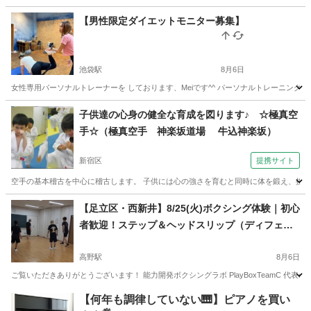
東京
足立区
五反野駅
その他
パーソナル
【男性限定ダイエットモニター募集】
池袋駅
8月6日
女性専用パーソナルトレーナーを しております、Meiです^^ パーソナルトレーニング60分
東京
豊島区
池袋駅
スポーツ
男性向け
子供達の心身の健全な育成を図ります♪ ☆極真空
手☆（極真空手 神楽坂道場 牛込神楽坂）
新宿区
提携サイト
空手の基本稽古を中心に稽古します。 子供には心の強さを育むと同時に体を鍛え、挨拶、
東京
新宿区
空手/他格闘技
【足立区・西新井】8/25(火)ボクシング体験｜初心
者歓迎！ステップ＆ヘッドスリップ（ディフェン
ス）入門【30分無料体験あり】
高野駅
8月6日
ご覧いただきありがとうございます！ 能力開発ボクシングラボ PlayBoxTeamC 代
東京
足立区
高野駅
空手/他格闘技
ディフェンス
【何年も調律していない🎹】ピアノを買い