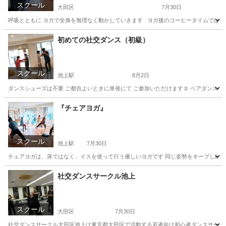
スクール
大田区
7月30日
呼吸とともに ヨガで全身を無理なく動かしていきます ヨガ後のコーヒータイムでは 挽
東京
大田区
ヨガ
SNS
初めての社交ダンス（初級）
スクール
池上駅
8月2日
ダンスシューズは不要 ご都合よいときに単発にて ご参加いただけます☺️ ペアダンスの楽しさを体
東京
大田区
池上駅
社交ダンス
スタジオ
『チェアヨガ』
スクール
池上駅
7月30日
チェアヨガは、床ではなく、イスを使って行う優しいヨガです 同じ姿勢をキープし続け
東京
大田区
池上駅
ヨガ
シニア
社交ダンスサークル池上
スクール
大田区
7月30日
社交ダンスサークル大田区池上は東京都大田区で活動する若者向け初心者ダンスサークル