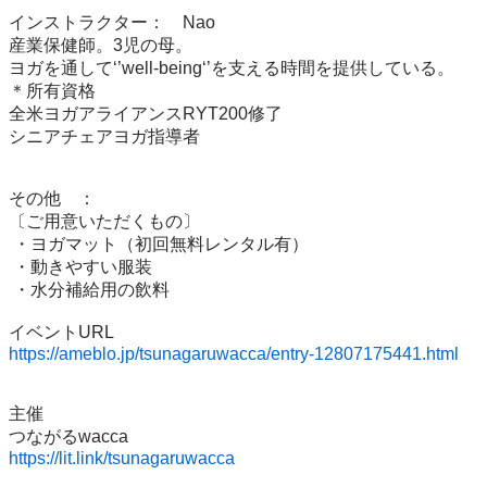
インストラクター：	Nao

産業保健師。3児の母。

ヨガを通して‘’well-being‘’を支える時間を提供している。

＊所有資格

全米ヨガアライアンスRYT200修了

シニアチェアヨガ指導者 

その他	：	

〔ご用意いただくもの〕

 ・ヨガマット（初回無料レンタル有）

 ・動きやすい服装

 ・水分補給用の飲料

https://ameblo.jp/tsunagaruwacca/entry-12807175441.html
主催

https://lit.link/tsunagaruwacca