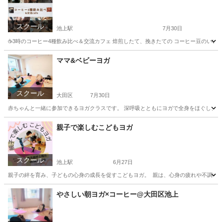
スクール
池上駅
7月30日
☕3時のコーヒー4種飲み比べ＆交流カフェ 焙煎したて、挽きたての コーヒー豆のいい香
東京
大田区
池上駅
コーヒー
焙煎
ママ&ベビーヨガ
スクール
大田区
7月30日
赤ちゃんと一緒に参加できるヨガクラスです。 深呼吸とともにヨガで全身をほぐし、心
東京
大田区
ヨガ
ママ
親子で楽しむこどもヨガ
スクール
池上駅
6月27日
親子の絆を育み、子どもの心身の成長を促すこどもヨガ。 親は、心身の疲れや不調を軽
東京
大田区
池上駅
ヨガ
親子
やさしい朝ヨガ×コーヒー@大田区池上