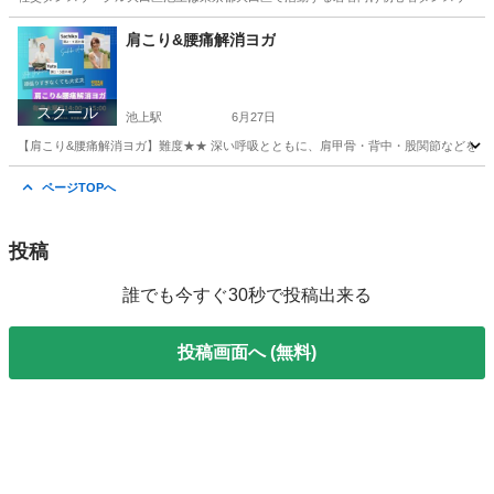
東京
大田区
社交ダンス
サークル
肩こり&腰痛解消ヨガ
スクール
池上駅
6月27日
【肩こり&腰痛解消ヨガ】難度★★ 深い呼吸とともに、肩甲骨・背中・股関節などをスト
東京
大田区
池上駅
ヨガ
肩こり
ページTOPへ
投稿
誰でも今すぐ30秒で投稿出来る
投稿画面へ (無料)