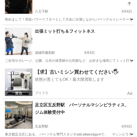
八王子駅
8月6日
初めまして！現役パワーリフターとして大会に出場しながらパーソナルトレーナーをして
東京
八王子市
八王子駅
スポーツ
ベンチプレス
出張ミット打ち＆フィットネス
成城学園前駅
8月6日
ご自宅やガレージ、公園、公共の体育館や公民館など、お好きな場所にてミット打ちを中
東京
世田谷区
成城学園前駅
空手/他格闘技
格闘技
【求】古いミシン買わせてください🖐️
状態が悪くてもOK！最大限買取します
プリフラ
Ad
足立区五反野駅 パーソナルマシンピラティス、
ジム体験受付中
五反野駅
8月6日
東京都足立区にある、 パーソナル専門スタジオadd pilates&gymで、 マシンピ