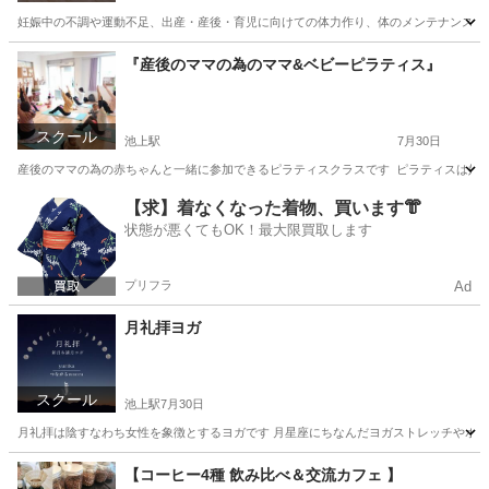
妊娠中の不調や運動不足、出産・産後・育児に向けての体力作り、体のメンテナンスをしませんか？ マタニ
東京
大田区
ヨガ
マタニティ
『産後のママの為のママ&ベビーピラティス』
スクール
池上駅
7月30日
産後のママの為の赤ちゃんと一緒に参加できるピラティスクラスです ⁡ ⁡ピラティスは
東京
大田区
池上駅
その他
ピラティス
【求】着なくなった着物、買います👘
状態が悪くてもOK！最大限買取します
プリフラ
Ad
月礼拝ヨガ
スクール
池上駅
7月30日
月礼拝は陰すなわち女性を象徴とするヨガです 月星座にちなんだヨガストレッチやポー
東京
大田区
池上駅
ヨガ
スタジオ
【コーヒー4種 飲み比べ＆交流カフェ 】