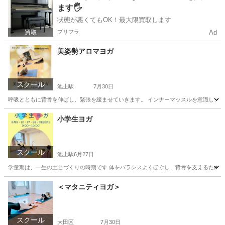
ます🖐️
状態が悪くてもOK！最大限買取します
プリフラ
Ad
美姿勢アロマヨガ
スクール
池上駅
7月30日
呼吸とともに背骨を伸ばし、緊張を緩ませていきます。 インナーマッスルを意識し、姿勢
東京
大田区
池上駅
ヨガ
小学生ヨガ
スクール
池上駅
6月27日
学童期は、一生の土台づくりの時期です 体をバランスよくほぐし、背骨を支えるための土
東京
大田区
池上駅
ヨガ
小学生
＜マタニティヨガ＞
スクール
大田区
7月30日