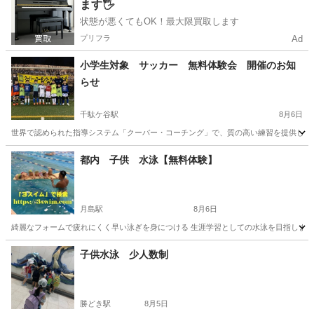
ます🖐️
状態が悪くてもOK！最大限買取します
プリフラ
Ad
小学生対象 サッカー 無料体験会 開催のお知
らせ
千駄ケ谷駅
8月6日
世界で認められた指導システム「クーバー・コーチング」で、質の高い練習を提供し、更
東京
新宿区
千駄ケ谷駅
サッカー
コーチング
都内 子供 水泳【無料体験】
月島駅
8月6日
綺麗なフォームで疲れにくく早い泳ぎを身につける 生涯学習としての水泳を目指します。
東京
中央区
月島駅
水泳
泳ぎ
子供水泳 少人数制
勝どき駅
8月5日