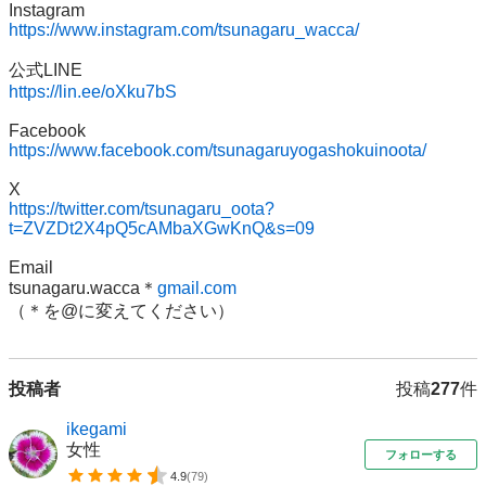
https://www.instagram.com/tsunagaru_wacca/
https://lin.ee/oXku7bS
https://www.facebook.com/tsunagaruyogashokuinoota/
https://twitter.com/tsunagaru_oota?
t=ZVZDt2X4pQ5cAMbaXGwKnQ&s=09
Email

tsunagaru.wacca＊
gmail.com
投稿者
投稿
277
件
ikegami
女性
フォローする
4.9
(
79
)