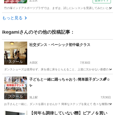
足立区
提携サイト
竹の塚インドアスポーツプラザでは、まずは、試しにレッスンを受講してみたいとお考え
東京
足立区
ゴルフ
もっと見る
ikegami
さんのその他の投稿記事：
社交ダンス・ベーシック初中級クラス
スクール
大田区
7月30日
ダンスシューズは使用せず、床を感じ床をとらえること、上達に欠かせない基礎のトレー
東京
大田区
社交ダンス
Instagram
子どもと一緒に踊っちゃおう♪簡単親子ダンス🌈☺️
✨
スクール
池上駅
7月30日
お子さんと一緒に、ダンスを踊りませんか？ 簡単なステップを覚えて 色々な種類の音楽に
東京
大田区
池上駅
社交ダンス
親子
【何年も調律していない🎹】ピアノを買い