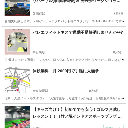
リハーサル(事前練習会)＆ 発表会ワークショップ
のお知らせ
茅場町駅
8月5日
告知失礼致します。 パルクール&アクロバット専門スタジオ、W NIHONBASHIです （ https:
東京
中央区
茅場町駅
その他
アクロバット
バレエフィットネスで運動不足解消しませんか👀❓
中目黒駅
8月5日
☑︎ 最近まったく運動していない… ︎︎︎︎︎︎☑︎ ジムに入会したけど続かなかった… ︎︎︎︎︎︎☑︎ いき
東京
目黒区
中目黒駅
その他
運動不足
体験無料 月 2000円で手軽に太極拳
大泉学園駅
8月5日
場所：大泉ノートルスタジオ (大泉学園駅より徒歩２分) 毎週：月曜日(原則月4回) 時間
東京
練馬区
大泉学園駅
太極拳
練功
【キッズ向け！】初めてでも安心！ゴルフお試し
レッスン！！（竹ノ塚インドアスポーツプラザ ゴ
ルフスクール【足立区/竹ノ塚】）