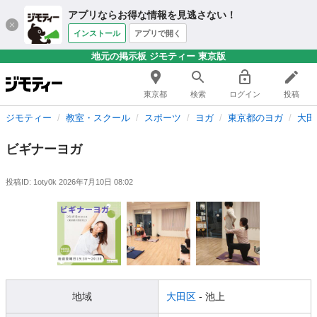
アプリならお得な情報を見逃さない！
インストール
アプリで開く
地元の掲示板 ジモティー 東京版
東京都
検索
ログイン
投稿
ジモティー
教室・スクール
スポーツ
ヨガ
東京都のヨガ
大田
ビギナーヨガ
投稿ID: 1oty0k
2026年7月10日 08:02
地域
大田区
- 池上