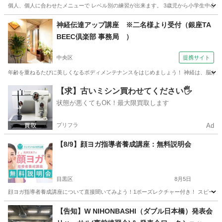
個人、個人に合わせたメニューで レベル別の練習が出来ます。 3歳児から小学生中心 まずは無
東京
中央区
勝どき駅
水泳
少人数
神経伝達アップ講座 ※二名様より受付（銀座TA
BEEC倶楽部 事務局 ）
中央区
提携サイト
年齢を重ねるたびに美しくなるボディメンテナンスをはじめましょう！ 神経は、脳から脊
東京
中央区
その他
【求】古いミシン買わせてください🖐️
状態が悪くてもOK！最大限買取します
プリフラ
Ad
【8/9】顔ヨガ指導者養成講座：無料説明会
目黒区
8月5日
顔ヨガ指導者養成講座について直接聞いてみよう！1ポーズレクチャー付き！ スピーカー
東京
目黒区
ヨガ
講座
【告知】W NIHONBASHI（ダブル日本橋）発表会