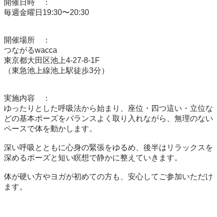
開催日時	：	

毎週金曜日19:30〜20:30

開催場所	：	

つながるwacca

東京都大田区池上4-27-8-1F

（東急池上線池上駅徒歩3分）

実施内容	：	

ゆったりとした呼吸法から始まり、座位・四つ這い・立位な
どの基本ポーズをバランスよく取り入れながら、無理のない
ペースで体を動かします。

深い呼吸とともに心身の緊張をゆるめ、後半はリラックスを
深めるポーズと短い瞑想で静かに整えていきます。

体が硬い方やヨガが初めての方も、安心してご参加いただけ
ます。
