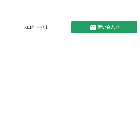
問い合わせ
大田区 > 池上
初めての方へ
利用規約
プライバシーポリシー
プライバシー・ステートメント
健全化に資する運用方針
お問い合わせ
運営会社
サイトマップ
ご利用ガイド
フリーワードで探す
PC版で表示
都道府県選択
特定商取引法の表示
利用者情報の外部送信について