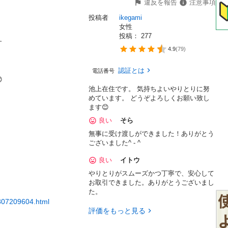
違反を報告
注意事項
投稿者
ikegami
女性
投稿： 
277


4.9
(
79
)
認証とは
電話番号


池上在住です。 気持ちよいやりとりに努
めています。 どうぞよろしくお願い致し
ます😊
良い
そら
無事に受け渡しができました！ありがとう
ございました^ - ^
良い
イトウ
やりとりがスムーズかつ丁寧で、安心して
お取引できました。ありがとうございまし
た。
2807209604.html
評価をもっと見る