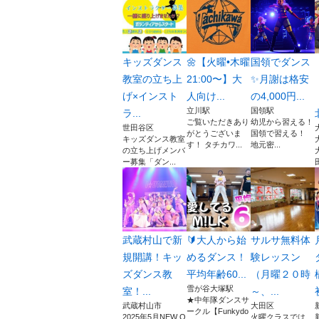
キッズダンス
🌼【火曜•木曜
国領でダンス
教室の立ち上
21:00〜】大
✨月謝は格安
げ×インスト
人向け...
の4,000円...
立川駅
国領駅
ラ...
ご覧いただきあり
幼児から習える！
世田谷区
がとうございま
国領で習える！
キッズダンス教室
す！ タチカワ...
地元密...
の立ち上げメンバ
ー募集「ダン...
武蔵村山で新
🔰大人から始
サルサ無料体
規開講！キッ
めるダンス！
験レッスン
ズダンス教
平均年齢60...
（月曜２０時
雪が谷大塚駅
室！...
～、...
★中年隊ダンスサ
武蔵村山市
大田区
ークル【Funkydo
2025年5月NEW O
火曜クラスでは、