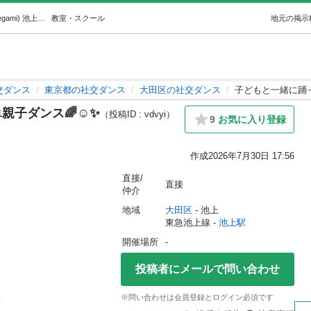
子どもと一緒に踊っちゃおう♪簡単親子ダンス🌈☺️✨ (ikegami) 池上の社交ダンスの生徒募集・教室・スクールの広告掲示板｜ジモティー
教室・スクール
地元の掲示
交ダンス
東京都の社交ダンス
大田区の社交ダンス
子どもと一緒に踊っ
子ダンス🌈☺️✨
（投稿ID : vdvyi）
9
お気に入り登録
作成
2026年7月30日 17:56
直接/
直接
仲介
地域
大田区
 - 池上
東急池上線 - 
池上駅
開催場所
-
投稿者にメールで問い合わせ
※問い合わせは会員登録とログイン必須です

