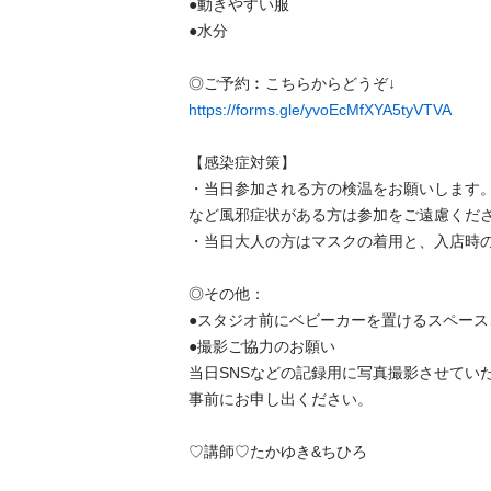
●動きやすい服

●水分

https://forms.gle/yvoEcMfXYA5tyVTVA
【感染症対策】

・当日参加される方の検温をお願いします。
など風邪症状がある方は参加をご遠慮くださ
・当日大人の方はマスクの着用と、入店時の
◎その他：

●スタジオ前にベビーカーを置けるスペース
●撮影ご協力のお願い

当日SNSなどの記録用に写真撮影させてい
事前にお申し出ください。

♡講師♡たかゆき&ちひろ
