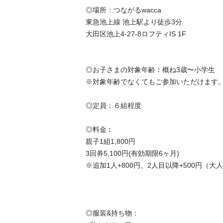
◎場所：つながるwacca

東急池上線 池上駅より徒歩3分

大田区池上4-27-8ロフティIS 1F

◎お子さまの対象年齢︰概ね3歳〜小学生

※対象年齢でなくてもご参加いただけます。
◎定員：６組程度

◎料金︰

親子1組1,800円

3回券5,100円(有効期限6ヶ月)

※追加1人+800円、2人目以降+500円（大
◎服装&持ち物：
