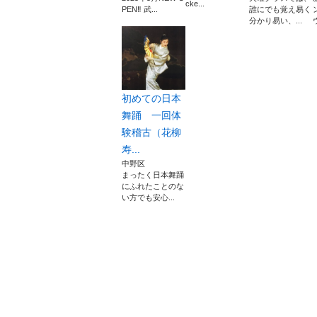
cke...
PEN‼️ 武...
誰にでも覚え易く
分かり易い、...
初めての日本
舞踊 一回体
験稽古（花柳
寿...
中野区
まったく日本舞踊
にふれたことのな
い方でも安心...