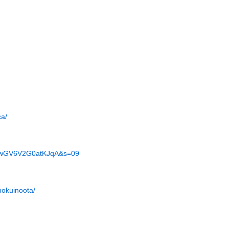
ca/
6TwGV6V2G0atKJqA&s=09
okuinoota/