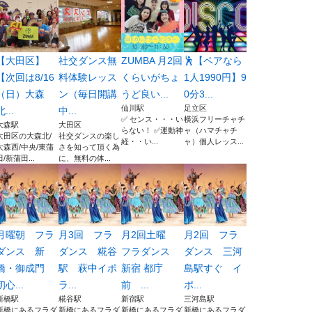
【大田区】
社交ダンス無
ZUMBA 月2回
🕺【ペアなら
【次回は8/16
料体験レッス
くらいがちょ
1人1990円】9
（日）大森
ン（毎日開講
うど良い...
0分3...
仙川駅
足立区
北...
中...
✅ センス・・・い
横浜フリーチャチ
大森駅
大田区
らない！ ✅運動神
ャ（ハマチャチ
大田区の大森北/
社交ダンスの楽し
経・・い...
ャ）個人レッス...
大森西/中央/東蒲
さを知って頂く為
田/新蒲田...
に、無料の体...
月曜朝 フラ
月3回 フラ
月2回土曜
月2回 フラ
ダンス 新
ダンス 糀谷
フラダンス
ダンス 三河
橋・御成門
駅 萩中イポ
新宿 都庁
島駅すぐ イ
初心...
ラ...
前 ...
ポ...
新橋駅
糀谷駅
新宿駅
三河島駅
新橋にあるフラダ
新橋にあるフラダ
新橋にあるフラダ
新橋にあるフラダ