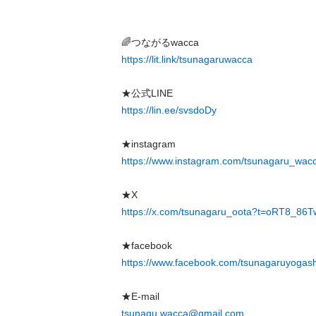
https://lit.link/tsunagaruwacca
https://lin.ee/svsdoDy
https://www.instagram.com/tsunagaru_wac
https://x.com/tsunagaru_oota?t=oRT8_8
https://www.facebook.com/tsunagaruyogash
tsunagu.wacca@gmail.com