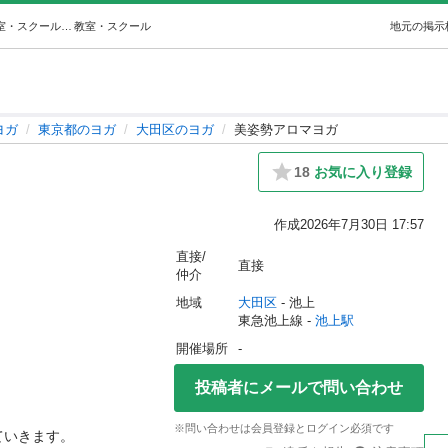
美姿勢アロマヨガ (ikegami) 池上のヨガの生徒募集・教室・スクールの広告掲示板｜ジモティー
教室・スクール
地元の掲示
ヨガ
東京都のヨガ
大田区のヨガ
美姿勢アロマヨガ
18
お気に入り登録
作成
2026年7月30日 17:57
直接/
直接
仲介
地域
大田区
 - 池上
東急池上線 - 
池上駅
開催場所
-
投稿者にメールで問い合わせ
※問い合わせは会員登録とログイン必須です
いきます。
