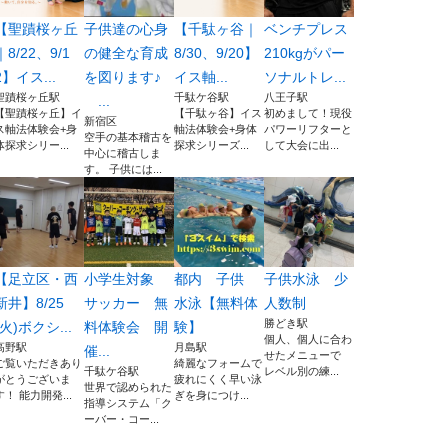
【聖蹟桜ヶ丘
子供達の心身
【千駄ヶ谷｜
ベンチプレス
｜8/22、9/1
の健全な育成
8/30、9/20】
210kgがパー
2】イス...
を図ります♪
イス軸...
ソナルトレ...
聖蹟桜ヶ丘駅
千駄ケ谷駅
八王子駅
...
【聖蹟桜ヶ丘】イ
【千駄ヶ谷】イス
初めまして！現役
新宿区
ス軸法体験会+身
軸法体験会+身体
パワーリフターと
空手の基本稽古を
体探求シリー...
探求シリーズ...
して大会に出...
中心に稽古しま
す。 子供には...
【足立区・西
小学生対象
都内 子供
子供水泳 少
新井】8/25
サッカー 無
水泳【無料体
人数制
勝どき駅
(火)ボクシ...
料体験会 開
験】
個人、個人に合わ
高野駅
月島駅
催...
せたメニューで
ご覧いただきあり
綺麗なフォームで
千駄ケ谷駅
レベル別の練...
がとうございま
疲れにくく早い泳
世界で認められた
す！ 能力開発...
ぎを身につけ...
指導システム「ク
ーバー・コー...