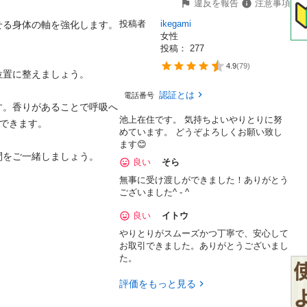
違反を報告
注意事項
投稿者
ikegami
る身体の軸を強化します。

女性
投稿： 
277
4.9
(
79
)
置に整えましょう。

認証とは
電話番号
す。香りがあることで呼吸へ
池上在住です。 気持ちよいやりとりに努
できます。

めています。 どうぞよろしくお願い致し
ます😊
をご一緒しましょう。

良い
そら
無事に受け渡しができました！ありがとう
ございました^ - ^
良い
イトウ
やりとりがスムーズかつ丁寧で、安心して
お取引できました。ありがとうございまし
た。
評価をもっと見る