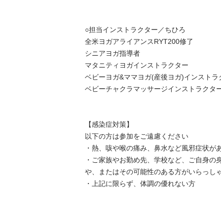
○担当インストラクター／ちひろ

全米ヨガアライアンスRYT200修了

シニアヨガ指導者

マタニティヨガインストラクター

ベビーヨガ&ママヨガ(産後ヨガ)インストラク
ベビーチャクラマッサージインストラクター
【感染症対策】

以下の方は参加をご遠慮ください

・熱、咳や喉の痛み、鼻水など風邪症状があ
・ご家族やお勤め先、学校など、ご自身の
や、またはその可能性のある方がいらっしゃ
・上記に限らず、体調の優れない方
