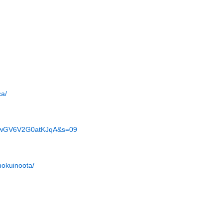
ca/
6TwGV6V2G0atKJqA&s=09
okuinoota/