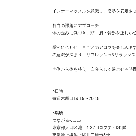
インナーマッスルを意識し、姿勢を安定させ
各自の課題にアプローチ！ 

体の歪みに気づき、頭・肩・骨盤を正しい位
季節に合わせ、月ごとのアロマを楽しみま
の意識が深まり、リフレッシュ&リラックス
内側から体を整え、自分らしく過ごせる時間
○日時

毎週木曜日19:15〜20:15

○場所

つながるwacca

東京都大田区池上4-27-8ロフティIS1階

東急池上線池上駅北口徒歩3分
