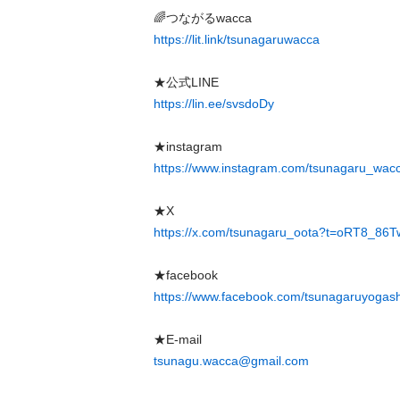
https://lit.link/tsunagaruwacca
https://lin.ee/svsdoDy
https://www.instagram.com/tsunagaru_wac
https://x.com/tsunagaru_oota?t=oRT8_8
https://www.facebook.com/tsunagaruyogash
tsunagu.wacca@gmail.com