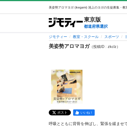
東京
版
都道府県選択
ジモティー
教室・スクール
スポーツ
美姿勢アロマヨガ
（投稿ID : zkclz）
ポスト
いいね！
呼吸とともに背骨を伸ばし、緊張を緩ませて