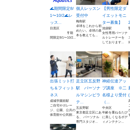
🌊期間限定8/
個人レッスン
【男性限定ダ
1〜10/2🌊レ
受付中
イエットモニ
梅島駅
ッス...
ター募集】
卓球をこれから初
目黒区
池袋駅
めたい。卓球の基
🎐期
女性専用パーソナ
本を教えても...
間限定8/1〜10/2...
ルトレーナーを
しております...
出張ミット打
足立区五反野
神経伝達アッ
ち＆フィット
駅 パーソナ
プ講座 ※二
ネス
ルマシンピラ
名様より受付
成城学園前駅
テ...
（...
ご自宅やガレー
五反野駅
中央区
ジ、公園、公共の
東京都足立区にあ
年齢を重ねるたび
体育館や公民館...
る、 パーソナル
に美しくなるボデ
専門スタジオ...
ィメンテナン...