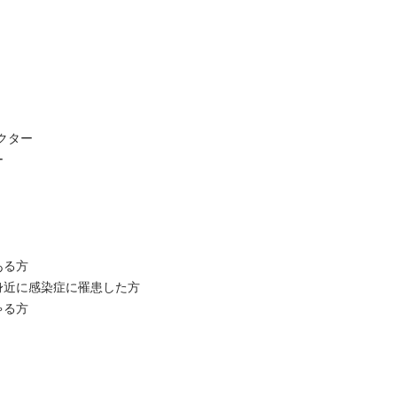
ター



る方

身近に感染症に罹患した方
る方
