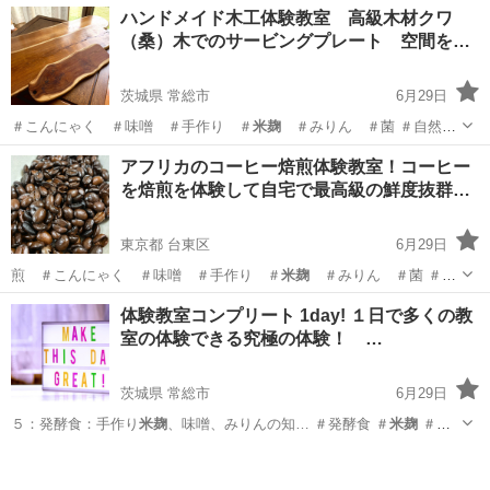
東京
中央区
日本文化
お刺身
ハンドメイド木工体験教室 高級木材クワ
（桑）木でのサービングプレート 空間を
変…
茨城県 常総市
6月29日
＃こんにゃく ＃味噌 ＃手作り ＃
米麹
＃みりん ＃菌 ＃自然菜
園 ＃藍染…
茨城
常総市
ものづくり
ハンドメイド
アフリカのコーヒー焙煎体験教室！コーヒー
を焙煎を体験して自宅で最高級の鮮度抜群…
東京都 台東区
6月29日
煎 ＃こんにゃく ＃味噌 ＃手作り ＃
米麹
＃みりん ＃菌 ＃自
然菜園 …
東京
台東区
生活知識
焙煎
体験教室コンプリート 1day! １日で多くの教
室の体験できる究極の体験！ …
茨城県 常総市
6月29日
５：発酵食：手作り
米麹
、味噌、みりんの知… ＃発酵食 ＃
米麹
＃味
噌 ＃み…
茨城
常総市
生活知識
山菜