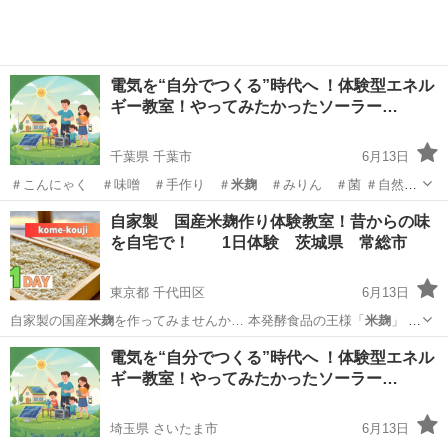
電気を“自分でつくる”時代へ ！体験型エネル
ギー教室！やってみたかったソーラー…
千葉県 千葉市
6月13日
＃こんにゃく ＃味噌 ＃手作り ＃
米麹
＃みりん ＃菌 ＃自然菜
園 ＃藍染…
千葉
千葉市
生活知識
興味
自家製 国産米麹作り体験教室！昔からの味
を自宅で！ 1日体験 茨城県 常総市
東京都 千代田区
6月13日
自家製の国産
米麹
を作ってみませんか… 本発酵食品の王様「
米麹
」 る
んです。
米麹
は３０〜３８度の温… その古米の使い道が
米麹
になって
東京
千代田区
日本文化
米麹
電気を“自分でつくる”時代へ ！体験型エネル
いたんです… 今のレシピは新米で
米麹
を作る前提で書かれ… ていま
ギー教室！やってみたかったソーラー…
す。 また米...
埼玉県 さいたま市
6月13日