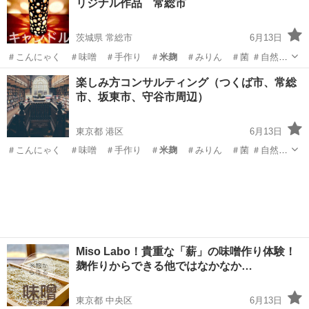
リジナル作品 常総市
茨城県 常総市
6月13日
＃こんにゃく ＃味噌 ＃手作り ＃
米麹
＃みりん ＃菌 ＃自然菜
園 ＃藍染…
茨城
常総市
ものづくり
おばあちゃん
楽しみ方コンサルティング（つくば市、常総
市、坂東市、守谷市周辺）
東京都 港区
6月13日
＃こんにゃく ＃味噌 ＃手作り ＃
米麹
＃みりん ＃菌 ＃自然菜
園 ＃藍染…
東京
港区
生活知識
定年退職
Miso Labo！貴重な「薪」の味噌作り体験！
麹作りからできる他ではなかなか…
東京都 中央区
6月13日