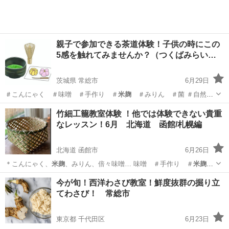
親子で参加できる茶道体験！子供の時にこの
5感を触れてみませんか？（つくばみらい…
茨城県 常総市
6月29日
＃こんにゃく ＃味噌 ＃手作り ＃
米麹
＃みりん ＃菌 ＃自然菜
園 ＃藍染…
茨城
常総市
日本文化
大人
竹細工籠教室体験 ！他では体験できない貴重
なレッスン！6月 北海道 函館/札幌編
北海道 函館市
6月26日
＊こんにゃく、
米麹
、みりん、倍々味噌… 味噌 ＃手作り ＃
米麹
＃みりん ＃菌 …
北海道
函館市
日本文化
山菜
今が旬！西洋わさび教室！鮮度抜群の掘り立
てわさび！ 常総市
東京都 千代田区
6月23日