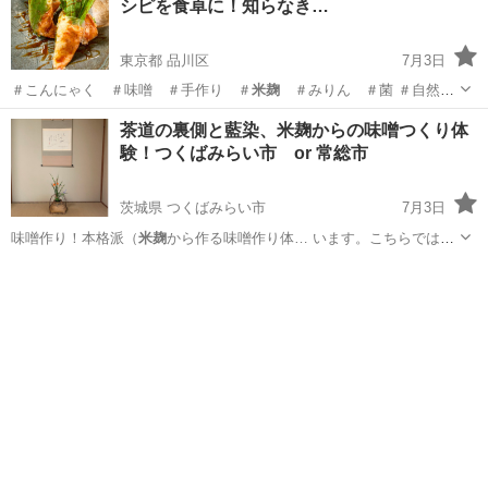
シピを食卓に！知らなき…
東京都 品川区
7月3日
＃こんにゃく ＃味噌 ＃手作り ＃
米麹
＃みりん ＃菌 ＃自然菜
園 ＃藍染…
東京
品川区
寿司
茶道の裏側と藍染、米麹からの味噌つくり体
験！つくばみらい市 or 常総市
茨城県 つくばみらい市
7月3日
味噌作り！本格派（
米麹
から作る味噌作り体… います。こちらでは
米
麹
から作り味噌を作る… 麹菌の働きによって
米麹
の味よしが変わっ
茨城
つくばみらい市
日本文化
味噌
て… てきます。 この
米麹
は皆さんが知ってい… 開催場所 ＊
米麹
、味
噌作り,藍染 …