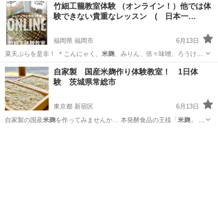
東京
台東区
英語
竹細工籠教室体験 （オンライン！）他では体
験できない貴重なレッスン ( 日本一…
福岡県 福岡市
6月13日
菜天ぷらを是非！ ＊こんにゃく、
米麹
、みりん、倍々味噌、ろうけつ
染め、スク…
福岡
福岡市
日本文化
山菜
自家製 国産米麹作り体験教室！ 1日体
験 茨城県常総市
東京都 新宿区
6月13日
自家製の国産
米麹
を作ってみませんか… 本発酵食品の王様「
米麹
」 る
んです。
米麹
は３０〜３８度の温… その古米の使い道が
米麹
になって
東京
新宿区
日本文化
米麹
いたんです… 今のレシピは新米で
米麹
を作る前提で書かれ… ていま
す。 また米...