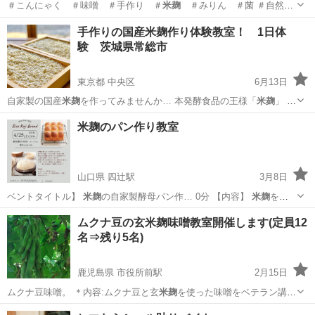
＃こんにゃく ＃味噌 ＃手作り ＃
米麹
＃みりん ＃菌 ＃自然菜
園 ＃藍染…
埼玉
さいたま市
生活知識
興味
手作りの国産米麹作り体験教室！ 1日体
験 茨城県常総市
東京都 中央区
6月13日
自家製の国産
米麹
を作ってみませんか… 本発酵食品の王様「
米麹
」 る
んです。
米麹
は３０〜３８度の温… その古米の使い道が
米麹
になって
東京
中央区
料理
米麹
米麹のパン作り教室
いたんです… 今のレシピは新米で
米麹
を作る前提で書かれ… ていま
す。 また米...
山口県 四辻駅
3月8日
ベントタイトル】
米麹
の自家製酵母パン作… 0分 【内容】
米麹
を使
った自家製酵母… ショップです。
米麹
の発酵の力を活かし…
山口
山口市
四辻駅
パン
米麹
ムクナ豆の玄米麹味噌教室開催します(定員12
名⇒残り5名)
鹿児島県 市役所前駅
2月15日
ムクナ豆味噌。 ＊内容:ムクナ豆と玄
米麹
を使った味噌をベテラン講師
を招 …
鹿児島
鹿児島市
市役所前駅
料理
味噌