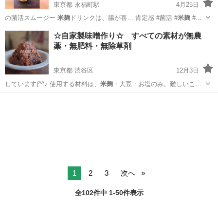
東京都 永福町駅
4月25日
の菌活スムージー
米麹
ドリンクは、腸が喜… 肯定感 #菌活 #
米麹
#自
分探し #マ…
東京
杉並区
永福町駅
その他
ドーナツ
☆自家製味噌作り☆ すべての素材が無農
薬・無肥料・無除草剤
東京都 渋谷区
12月3日
しています(^^♪ 使用する材料は、
米麹
・大豆・お塩のみ。難しいこと
は一切あり…
東京
渋谷区
料理
お味噌
1
2
3
次へ
全102件中 1-50件表示