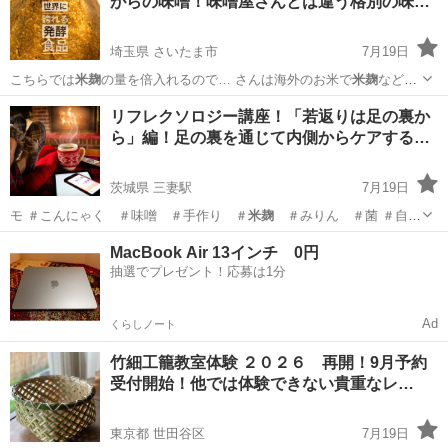
がらの味噌！味噌屋さんとは違う格別の味…
埼玉県 さいたま市
7月19日
こちらでは
米麹
の量を倍入れるので… さんは海外のお米で
米麹
などを
作るところが… こちらでは
米麹
も自宅の田んぼから… 作るので最高級
埼玉
さいたま市
生活知識
味噌
リフレクソロジー講座！「若返りは足の裏か
品の
米麹
が出来上がります。… その
米麹
で国産の大豆で仕込… きま
ら」編！足の裏を通じて内側からケアする…
す。 ...
茨城県 三妻駅
7月19日
モ ＃こんにゃく ＃味噌 ＃手作り ＃
米麹
＃みりん ＃菌 ＃自然
菜園 ＃藍染…
茨城
常総市
三妻駅
生活知識
30歳
MacBook Air 13インチ 0円
抽選でプレゼント！応募は1分
Ad
くらしノート
竹細工籠教室体験 ２０２６ 再開！9月予約
受付開始！他では体験できない貴重なレ…
東京都 世田谷区
7月19日