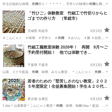
作る伝統的な味噌、
米麹
作り！ ＊＊＊＊… 手作りの味噌や
米麹
を麹か
ら作ってみま… るんです。
米麹
は３０〜３８度の温… その古米の使
東京
中央区
料理
米麹
「竹ひご」体験教室 竹細工で竹切りからヒ
い道が
米麹
になっていたんです… 今のレシピは新米で
米麹
を作る前提
ゴまでの作り方 （常総市）
で書かれ… てい...
茨城県 常総市
6月13日
＃こんにゃく ＃味噌 ＃手作り ＃
米麹
＃みりん ＃菌 ＃自然菜
園 ＃藍染…
茨城
常総市
日本文化
レッスン
竹細工籠教室体験 2026年！ 再開 9月〜ご
予約受付開始！ 他では体験でき…
千葉県 千葉市
6月13日
山菜、スクモ藍染、
米麹
、味噌、みりん教室… ＊こんにゃく、
米麹
、
みりん、倍々味噌… 味噌 ＃手作り ＃
米麹
＃みりん ＃菌 …
千葉
千葉市
日本文化
先生
若者のための「堅苦しさのない教室」２０２
５年度限定！生徒募集開始！学生＆２０代…
東京都 台東区
6月13日
1 day＊山菜教室＊こんにゃく教室＊
米麹
、味噌、味醂1day＊藍染、ス
クモ、草…