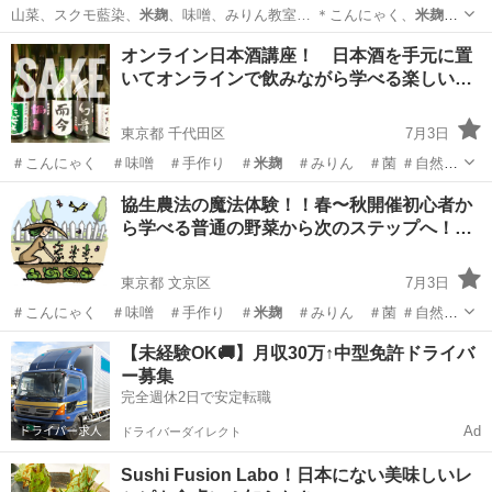
山菜、スクモ藍染、
米麹
、味噌、みりん教室… ＊こんにゃく、
米麹
、
みりん、倍々味噌… 味噌 ＃手作り ＃
米麹
＃みりん ＃菌 …
東京
世田谷区
日本文化
山菜
オンライン日本酒講座！ 日本酒を手元に置
いてオンラインで飲みながら学べる楽しい…
東京都 千代田区
7月3日
＃こんにゃく ＃味噌 ＃手作り ＃
米麹
＃みりん ＃菌 ＃自然菜
園
東京
千代田区
その他
おつまみ
協生農法の魔法体験！！春〜秋開催初心者か
ら学べる普通の野菜から次のステップへ！…
東京都 文京区
7月3日
＃こんにゃく ＃味噌 ＃手作り ＃
米麹
＃みりん ＃菌 ＃自然菜
園 ＃藍染…
東京
文京区
生活知識
初心者
【未経験OK🚚】月収30万↑中型免許ドライバ
ー募集
完全週休2日で安定転職
Ad
ドライバーダイレクト
Sushi Fusion Labo！日本にない美味しいレ