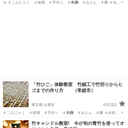
モ ＃こんにゃく ＃味噌 ＃手作り ＃
米麹
＃みりん ＃菌 ＃自然
菜園 ＃藍染 …
東京
千代田区
生活知識
お刺身
「竹ひご」体験教室 竹細工で竹切りからヒ
ゴまでの作り方 （常総市）
東京都 台東区
6月23日
＃こんにゃく ＃味噌 ＃手作り ＃
米麹
＃みりん ＃菌 ＃自然菜
園 ＃藍染…
東京
台東区
ものづくり
山菜
竹キャンドル教室! 今が旬の青竹を使ってオ