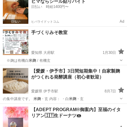
ヒマならシール貼りバイト
日払い 時給1400円〜
Ad
ヒバライドットコム
手づくりみそ教室
愛知県 大府駅
1月30日
※麹は有機白
米麹
/ 有機玄
愛知
大府市
大府駅
ものづくり
みそ
【愛媛・伊予市】3日間短期集中！自家製麹
がつくれる発酵講座（初心者歓迎）
愛媛県 伊予市駅
8月7日
の集中講座です。
米麹
・玄 内容： ・白
米麹
・玄
愛媛
伊予市
伊予市駅
その他
短期
【ADEPT PROGRAM®️御案内】至福のイタ
リアン🇮🇹生ドーナツ🍩