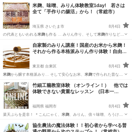
みりん、倍々味噌… 味噌 ＃手作り ＃
米麹
＃みりん ＃菌 …
埼玉
川越市
日本文化
編み
米麹、味噌、みりん体験教室1day! 若さは
全て「手作りの腸活」から！（常総市）
埼玉県 さいたま市
8月4日
の代表ともいわれる
米麹
も作る … みりん作り、そして
米麹
作りなどに
興味を持… ＊＊
米麹
作り まぶし方 ＊
米麹
の管理の仕方 … のこの
埼玉
さいたま市
生活知識
米麹
自家製のみりん講座！国産のお米から米麹！
日に仕込んだ
米麹
をお持ち帰り頂き自… 目には素敵な...
それから作る本格派みりん作り体験！自由…
東京都 台東区
8月4日
米麹
から醸す本格派みり… そして安心なお米、
米麹
で作られた昔なが
ら… （２時間）
米麹
ともち米、焼酎を仕… もち米を蒸して、
米麹
と
東京
台東区
料理
魚の
竹細工籠教室体験 （オンライン！） 他では
焼酎を混ぜます。… 国産の米で
米麹
、そして国産のもち… 屋さんで...
体験できない貴重なレッスン (日本一…
福岡県 福岡市
8月4日
菜天ぷらを是非！ ＊こんにゃく、
米麹
、みりん、倍々味噌、ろうけつ
染め、スク…
福岡
福岡市
日本文化
山菜
協生農法の魔法体験！！初心者から学べる普
通の野菜から次のステップへ！（常総市）