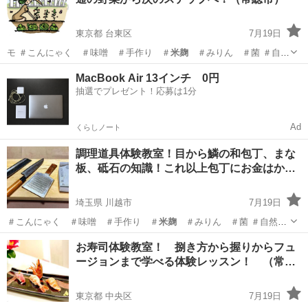
東京都 台東区
7月19日
モ ＃こんにゃく ＃味噌 ＃手作り ＃
米麹
＃みりん ＃菌 ＃自然
菜園 ＃藍染…
東京
台東区
生活知識
先生
MacBook Air 13インチ 0円
抽選でプレゼント！応募は1分
Ad
くらしノート
調理道具体験教室！目から鱗の和包丁、まな
板、砥石の知識！これ以上包丁にお金はか…
埼玉県 川越市
7月19日
＃こんにゃく ＃味噌 ＃手作り ＃
米麹
＃みりん ＃菌 ＃自然菜
園
埼玉
川越市
日本文化
砥石
お寿司体験教室！ 捌き方から握りからフュ
ージョンまで学べる体験レッスン！ （常…
東京都 中央区
7月19日