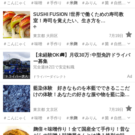
＃こんにゃく ＃味噌 ＃手作り ＃
米麹
＃みりん ＃菌 ＃自然菜
園 …
東京
中央区
寿司
魚の
SUSHI FUSION !世界で働くための寿司教
室！寿司を覚えたい、生き方を…
東京都 大田区
7月19日
＃こんにゃく ＃味噌 ＃手作り ＃
米麹
＃みりん ＃菌 ＃自然菜
園 ＃藍染…
東京
大田区
料理
魚の
【未経験OK🚚】月収30万↑中型免許ドライバ
ー募集
完全週休2日で安定転職
Ad
ドライバーダイレクト
藍染体験 好きなものを本藍でできるここだ
けの体験！あなたの好きな服や物を藍に染…
東京都 文京区
7月19日
＃こんにゃく ＃味噌 ＃手作り ＃
米麹
＃みりん ＃菌 ＃自然菜
園 ＃藍染…
東京
文京区
日本文化
藍染
麹倍々味噌作り！全て国産全て手作り！昔な