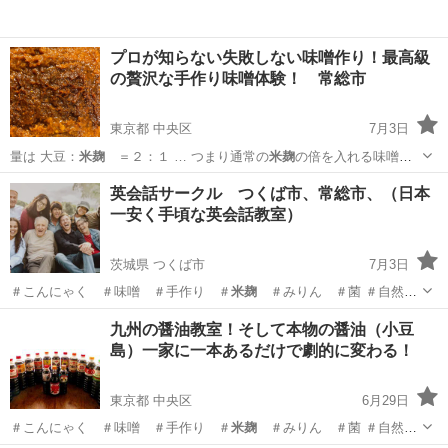
プロが知らない失敗しない味噌作り！最高級
の贅沢な手作り味噌体験！ 常総市
東京都 中央区
7月3日
量は 大豆：
米麹
＝２：１ … つまり通常の
米麹
の倍を入れる味噌
を… 呼びます。
米麹
の量が増えれば増え… 。 でも
米麹
がとても高級
東京
中央区
日本文化
米麹
英会話サークル つくば市、常総市、（日本
なので…
米麹
を多く入れれば入れ… 自...
一安く手頃な英会話教室）
茨城県 つくば市
7月3日
＃こんにゃく ＃味噌 ＃手作り ＃
米麹
＃みりん ＃菌 ＃自然菜
園 ＃藍染…
茨城
つくば市
英語
サークル
九州の醤油教室！そして本物の醤油（小豆
島）一家に一本あるだけで劇的に変わる！
東京都 中央区
6月29日
＃こんにゃく ＃味噌 ＃手作り ＃
米麹
＃みりん ＃菌 ＃自然菜
園 ＃藍染…