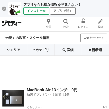
アプリならお得な情報を見逃さない！
インストール
アプリで開く
全国
検索
ログイン
投稿
「米麹」の教室・スクール情報
人気キーワード
エリア
カテゴリ
詳細
新着順
MacBook Air 13インチ 0円
抽選でプレゼント！応募は1分
Ad
くらしノート