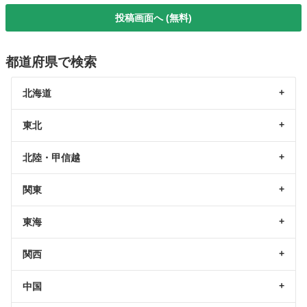
投稿画面へ (無料)
都道府県で検索
北海道
東北
北陸・甲信越
関東
東海
関西
中国