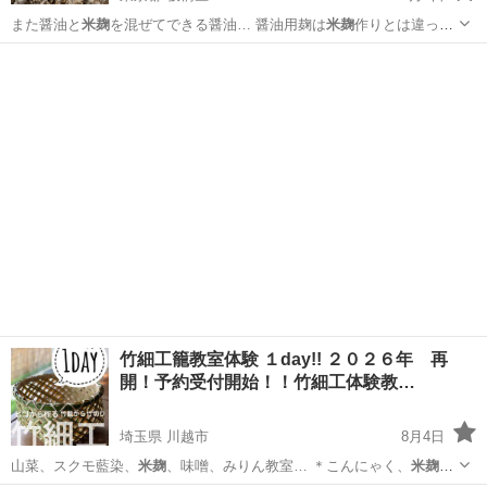
また醤油と
米麹
を混ぜてできる醤油… 醤油用麹は
米麹
作りとは違って
材料… 醤油用麹ができれば
米麹
も納豆も可能です。… 度を超えないよ
東京
板橋区
生活知識
醤油麹
うに
米麹
を切り返しをして温… ＃醤油 ＃
米麹
＃麦麹 ＃醤油麹…
竹細工籠教室体験 １day!! ２０２６年 再
開！予約受付開始！！竹細工体験教…
埼玉県 川越市
8月4日
山菜、スクモ藍染、
米麹
、味噌、みりん教室… ＊こんにゃく、
米麹
、