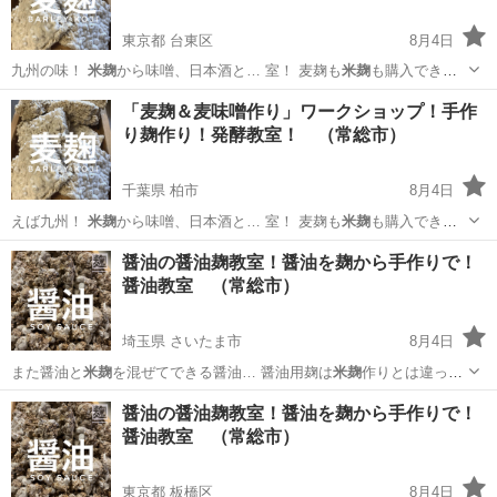
東京都 台東区
8月4日
九州の味！
米麹
から味噌、日本酒と… 室！ 麦麹も
米麹
も購入できる
けども… 本州（東海除く）の
米麹
味噌、東海地方の豆… たこと、米が
東京
台東区
生活知識
「麦麹＆麦味噌作り」ワークショップ！手作
貴重で
米麹
を十分に用意できな… ＃醤油 ＃
米麹
＃麦麹 ＃醤油
り麹作り！発酵教室！ （常総市）
麹…
千葉県 柏市
8月4日
えば九州！
米麹
から味噌、日本酒と… 室！ 麦麹も
米麹
も購入できる
けども… 本州（東海除く）の
米麹
味噌、東海地方の豆… たこと、米が
千葉
柏市
生活知識
味噌
醤油の醤油麹教室！醤油を麹から手作りで！
貴重で
米麹
を十分に用意できな… ＃醤油 ＃
米麹
＃麦麹 ＃醤油
醤油教室 （常総市）
麹…
埼玉県 さいたま市
8月4日
また醤油と
米麹
を混ぜてできる醤油… 醤油用麹は
米麹
作りとは違って
材料… 醤油用麹ができれば
米麹
も納豆も可能です。… 度を超えないよ
埼玉
さいたま市
生活知識
醤油麹
醤油の醤油麹教室！醤油を麹から手作りで！
うに
米麹
を切り返しをして温… ＃醤油 ＃
米麹
＃麦麹 ＃醤油麹…
醤油教室 （常総市）
東京都 板橋区
8月4日