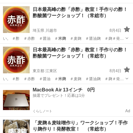
日本最高峰の酢「赤酢」教室！手作りの酢！
酢酸菌ワークショップ！（常総市）
埼玉県 川越市
8月4日
い。 ＃酢 ＃赤酢 ＃醤油 ＃
米麹
＃麦麹 ＃醤油麹 ＃麹＃発
酵 ＃発酵…
埼玉
川越市
生活知識
酒粕
日本最高峰の酢「赤酢」教室！手作りの酢！
酢酸菌ワークショップ！（常総市）
東京都 江東区
8月4日
い。 ＃酢 ＃赤酢 ＃醤油 ＃
米麹
＃麦麹 ＃醤油麹 ＃麹＃発
酵 ＃発酵…
東京
江東区
生活知識
酒粕
MacBook Air 13インチ 0円
抽選でプレゼント！応募は1分
Ad
くらしノート
「麦麹＆麦味噌作り」ワークショップ！手作
り麹作り！発酵教室！ （常総市）