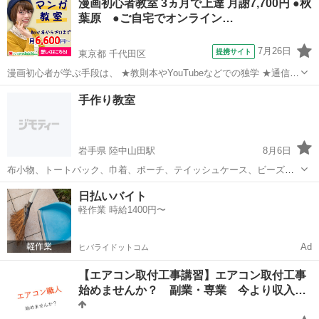
漫画初心者教室 3ヵ月で上達 月謝7,700円 ●秋
講座です。 これからの人生、 あなたは何を支えに生きていきますか。
葉原 ●ご自宅でオンライン…
元気で過ごしていても、...
7月26日
提携サイト
東京都 千代田区
漫画初心者が学ぶ手段は、 ★教則本やYouTubeなどでの独学 ★通信教
育で学ぶ ★漫画教室に通う のいずれかです。 それぞれの長所と欠点
東京
千代田区
その他
手作り教室
は 【教則本やYou Tubeなどでの独学】 費用もかからないし、いつで
も好きな時に...
岩手県 陸中山田駅
8月6日
布小物、トートバック、巾着、ポーチ、テイッシュケース、ビーズ、
ラッピング、水引のアクセサリー他
岩手
下閉伊郡
陸中山田駅
その他
水引
日払いバイト
軽作業 時給1400円〜
Ad
ヒバライドットコム
【エアコン取付工事講習】エアコン取付工事
始めませんか？ 副業・専業 今より収入…