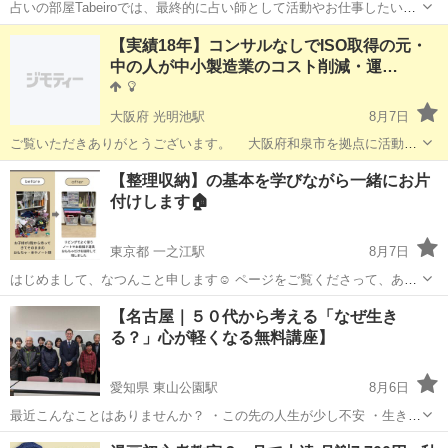
占いの部屋Tabeiroでは、最終的に占い師として活動やお仕事したい仲
間を募集しております。 全国に占い館を広げていき『占いコミュニテ
北海道
札幌市
その他
ひとみ
【実績18年】コンサルなしでISO取得の元・
ィを広げること』を目標としています。 占いのお仕事をして行くのも
中の人が中小製造業のコスト削減・運…
いいけれども（チャ...
大阪府 光明池駅
8月7日
ご覧いただきありがとうございます。 大阪府和泉市を拠点に活動し
ております、個人ISOアドバイザーの京助と申します。 「取引先か
大阪
和泉市
光明池駅
その他
コンサル
【整理収納】の基本を学びながら一緒にお片
らISOを取れと言われたが、何から手をつけていいか分からない」
付けします🏠
「大手のコンサルタント会社の...
東京都 一之江駅
8月7日
はじめまして、なつんこと申します☺️ ページをご覧くださって、あり
がとうございます！ ・お片付けをしたいが何から手を付けたらいか分
東京
江戸川区
一之江駅
その他
整理収納アドバイザー
【名古屋｜５０代から考える「なぜ生き
からない ・1人では腰が重くてやる気になれない ・片付けたはずなの
る？」心が軽くなる無料講座】
に、スッキリ感がない ...
愛知県 東山公園駅
8月6日
最近こんなことはありませんか？ ・この先の人生が少し不安 ・生きる
意味を考えることが増えた ・心を落ち着けたい そんな方のための無料
愛知
名古屋市
東山公園駅
その他
講座