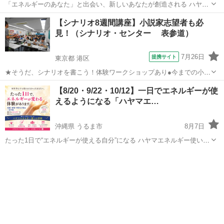
「エネルギーのあなた」と出会い、新しいあなたが創造される ハヤマ
エネルギー使いの学校 誰でもたった1日で超一流の「エネルギー使
宮城
仙台市
その他
ヒーリング
【シナリオ8週間講座】小説家志望者も必
い」になれる学校です。 他に類を見ないこの学校、卒業生から続々と
見！（シナリオ・センター 表参道）
嬉しい報告を受け...
7月26日
提携サイト
東京都 港区
★そうだ、シナリオを書こう！体験ワークショップあり●今までの小説
講座は、感性を叩くことはあっても、せいぜい人 称の違いくらいし
東京
港区
その他
【8/20・9/22・10/12】一日でエネルギーが使
か技術的なものに触れることがありませんでした。 ●シナリオの技術
えるようになる「ハヤマエ…
を活かすことで、面白いエンタテイメ...
沖縄県 うるま市
8月7日
たった1日で“エネルギーが使える自分”になる ハヤマエネルギー使いの
学校 🍀これまでいろいろなことを学んだけれど結果がわからない 🍀ス
沖縄
うるま市
その他
セッション
ピリチュアルではない本物を探している 🍀見えない世界に興味がある
🍀本来...