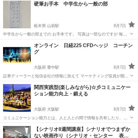
北海道
札幌市
その他
ヒーリング
硬筆お手本 中学生から一般の部
式LINE https://lin.ee/yKDs9CZ 経...
栃木県 山前駅
8月7日
中学生から一般の部までの お手本です。 写真は一部なのですが 毎月
のこちらの指定の お手本をお送りすることも できますし、 学校指定
栃木
足利市
山前駅
その他
お手本
オンライン 日経225 CFDヘッジ コーチン
の文字や書きたい文字を 教えていただければ お書きします。 私は菁
グ
華と言う名前で 活動中...
大阪府 豊中駅
8月7日
証券ディーラーと短信会社の情報に加えて マーケティング役員が開発
した 投資スタイルコーチング。 投資コーチングノウハウ みんかぶな
大阪
豊中市
豊中駅
その他
コーチング
関西実践型(楽しみながら)☆彡コミュニケー
どポータルサイト運営者が ネット広告収入ノウハウをコーチング 例
ション能力向上・鍛える
月 3...
大阪府 大阪駅
8月7日
コミュニケーション能力とは、人と人との間で情報を共有したり、意
思を疎通したりする能力です。 組織や企業において従業員の「コミュ
大阪
大阪市
大阪駅
その他
コミュニケーション能力
【シナリオ8週間講座】シナリオでつまずか
ニケーション能力」はとても重要です。しかし、具体的にその能力と
ない映画作り（シナリオ・センター 表…
は何か、どのように身につけるの...