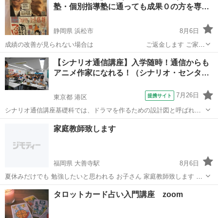
塾・個別指導塾に通っても成果０の方を専…
の応援サポートを提供していますよ...
静岡県 浜松市
8月6日
成績の改善が見られない場合は ご返金します ご家庭
様にはノーリスクです。 サナル予備校さん 秀英予備校さん むぎ進学
静岡
浜松市
その他
公文
【シナリオ通信講座】入学随時！通信からも
塾さん 東進衛生予備校さん マナビスさん トライ個別指導さん 明光義
アニメ作家になれる！（シナリオ・センタ…
塾さん ITTO...
7月26日
提携サイト
東京都 港区
シナリオ通信講座基礎科では、ドラマを作るための設計図と呼ばれる
シナリオの技術を通信添削で半年間学びます。 詳しくはこちらから
東京
港区
その他
家庭教師致します
>>https://www.scenario.co.jp/general/communication...
福岡県 大善寺駅
8月6日
夏休みだけでも 勉強したいと思われる お子さん 家庭教師致します 基
本中学生中心ですが 小学生も対応可能です 英語、数学対応可能です 1
福岡
久留米市
大善寺駅
その他
夏休み
タロットカード占い入門講座 zoom
時間1,500円にて 対応可能です