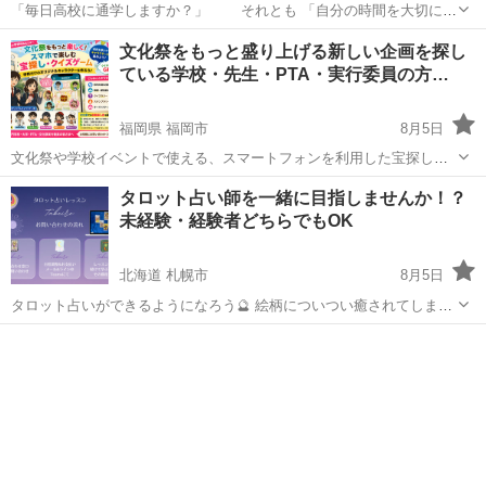
「毎日高校に通学しますか？」 それとも 「自分の時間を大切にし
てネットで卒業しますか？」 ●日本ウェルネス高校は、全国どこで
東京
千代田区
その他
文化祭をもっと盛り上げる新しい企画を探し
も・好きな時にネット学習で高校卒業ができます。 ●高校に登校する
ている学校・先生・PTA・実行委員の方…
のは年に数日のスクーリングのみ。...
福岡県 福岡市
8月5日
文化祭や学校イベントで使える、スマートフォンを利用した宝探し・
クイズゲームを開発しています。 校内にキャラクターやチェックポイ
福岡
福岡市
その他
PTA
タロット占い師を一緒に目指しませんか！？
ントを配置し、生徒が歩きながら探してクイズに挑戦する、新しい体
未経験・経験者どちらでもOK
験型イベントです。 こん...
北海道 札幌市
8月5日
タロット占いができるようになろう🔮 絵柄についつい癒されてしまう
のが、タロットカードの魅力なのかもしれません🃏カードの意味を覚え
北海道
札幌市
その他
タロット占い
ながら、タロットカードでリーディングができるように目指します☝️
タロットは、卜術に...