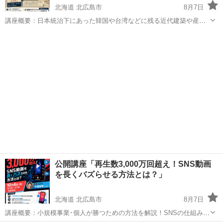
北海道 北広島市
8月7日
講座概要：日本統治下にあった韓国や台湾などに残る近代建築や産業
遺産を紹介します。旅行や歴史に興味のある方向きです。 開催場所：
北海道
北広島市
その他
台湾
星槎道都大学 講 師：経営学科 阪東 峻一 専任講師 日 程：令
和８年１０月...
公開講座「再生数3,000万回超え！SNS動画
を長くバズらせる方法とは？」
北海道 北広島市
8月7日
講座概要：小規模事業･個人が勝つための方法を解説！SNSの仕組みを
理解し、編集スキルより大切な本質を押さえる！ケーススタディをも