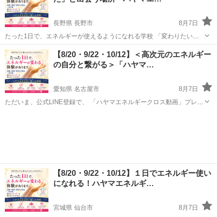
長野県 長野市
8月7日
たった1日で、エネルギーが使えるようになれる学校 「変わりたいの
に変われない」 「思考や努力では限界を感じている」 そんな方へ。
長野
長野市
その他
場所
【8/20・9/22・10/12】＜高次元のエネルギー
この学校では、 “エネルギーが変わると現実がどう変わるのか”を ...
の自分と繋がる＞「ハヤマ…
愛知県 名古屋市
8月7日
ただいま、公式LINE登録で、 「ハヤマエネルギークロス動画」プレゼ
ント中！ 受け取ってぜひエネルギーを体感してみてくださいね。 🌟公
愛知
名古屋市
その他
ヒーリング
式LINE https://lin.ee/yKDs9CZ 「...
【8/20・9/22・10/12】１日でエネルギー使い
になれる！ハヤマエネルギ…
宮城県 仙台市
8月7日