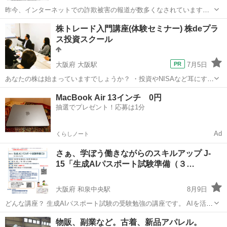
昨今、インターネットでの詐欺被害の報道が数多くなされています。
被害者は老若男女問わず幅広いのが実態です。 また「自分は大丈夫」
北海道
札幌市
その他
近所
株トレード入門講座(体験セミナー) 株deプラ
という過信も被害を招く原因の一端となっています。 そこで、インタ
ス投資スクール
ーネットにおける詐欺の...
大阪府 大阪駅
7月5日
あなたの株は始まっていますでしょうか？ ・投資やNISAなど耳にする
が... ・ネット証券口座を開設したが... ・始めようとして見たけれど...
大阪
大阪市
大阪駅
その他
講座
MacBook Air 13インチ 0円
☆銘柄の探し方が解らない。 ☆チャートや板情報な...
抽選でプレゼント！応募は1分
Ad
くらしノート
さぁ、学ぼう働きながらのスキルアップ J-
15「生成AIパスポート試験準備（３…
大阪府 和泉中央駅
8月9日
どんな講座？ 生成AIパスポート試験の受験勉強の講座です。 AIを活用
したコンテンツ生成の具体的な方法や事例に加え、 企業のコンプライ
大阪
和泉市
和泉中央駅
その他
講座
物販、副業など。古着、新品アパレル。
アンスに関わる個人情報保護、著作権侵害、 商用利用可否といった注