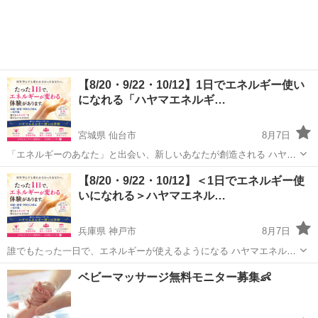
【8/20・9/22・10/12】1日でエネルギー使い
になれる「ハヤマエネルギ…
宮城県 仙台市
8月7日
「エネルギーのあなた」と出会い、新しいあなたが創造される ハヤマ
エネルギー使いの学校 誰でもたった1日で超一流の「エネルギー使
宮城
仙台市
その他
【8/20・9/22・10/12】＜1日でエネルギー使
い」になれる学校です。 ＼2025年8月8日には、初めての書籍がヒカル
いになれる＞ハヤマエネル…
ラ...
兵庫県 神戸市
8月7日
誰でもたった一日で、エネルギーが使えるようになる ハヤマエネルギ
ー使いの学校 10時に入学、18時に卒業。 まったく違う「新しいあな
兵庫
神戸市
その他
コミュニティ
ベビーマッサージ無料モニター募集👶
た」になって帰っていただきます。 ＜業したエネルギー使いからのメ
ッセ...