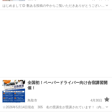
はじめまして😊 数ある投稿の中からご覧いただきありがとうございま
す。 「副業に興味はあるけど、 何から始めたらいいかわからない」
鳥取
岩美郡
福部駅
その他
未経験
「難しいことはできない…」 そんな副業初心者さん向けに、 スマホを
使って在...
全国初！ペーパードライバー向け合宿講習開
催！
鳥取市
4月30日
☆2026年5月14日現在 305 名の受講生が受講されています！（内合