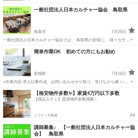
一般社団法人日本カルチャー協会 鳥取県
鳥取市
7月25日
一般社団法人日本カルチャー協会では、 鳥取県の皆様に、 様々なサポ
ートをご提供させていただいております。 公式WEBや下記のURLをク
鳥取
鳥取市
その他
オンライン
簡単作業OK 初めての方にもお勧め
リックすると、詳細情報を見ることができます。 皆様のご利用を心よ
りお待ちしておりま...
若桜駅
7月16日
○作業内容 求人記事作成、お問い合わせやり取り、学びながら稼 いで
いただきます。 ○活動時間はご自身の出来る時間帯で大丈夫です。 長
鳥取
西伯郡
若桜駅
その他
オンライン
【格安物件多数✨】家賃4万円以下多数
期的にお付き合いできる方で、業 務 連 絡をコマメにとれる方を希
【保証人ナシ】賃貸物件多数掲載！
望。 ...
Ad
ニフティ不動産
講師募集♪ 【一般社団法人日本カルチャー協
会】 鳥取県