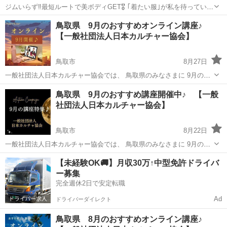
ジムいらず‼️最短ルートで美ボディGET🎖️ ｢着たい服｣が私を待っている
🎵 “変わる私“にトキメク毎日‼️ 自宅で完結🏠場所も時間も自由🎵 【男
鳥取
鳥取市
鳥取駅
その他
ママ
鳥取県 9月のおすすめオンライン講座♪
女双子パパのオンラインボディメイク👩‍❤️‍👨】 1️⃣マインドの書...
【一般社団法人日本カルチャー協会】
鳥取市
8月27日
一般社団法人日本カルチャー協会では、 鳥取県のみなさまに 9月のお
すすめオンライン講座の開催をしております。 その他、下記の様々な
鳥取
鳥取市
その他
鳥取県 9月のおすすめ講座開催中♪ 【一般
講座や募集も行っておりますので、 宜しくお願い致します。 【9月オ
社団法人日本カルチャー協会】
ンライン講座】...
鳥取市
8月22日
一般社団法人日本カルチャー協会では、 鳥取県のみなさまに 9月のお
すすめ講座の開催をしております。 その他、下記の様々な講座や募集
鳥取
鳥取市
その他
【未経験OK🚚】月収30万↑中型免許ドライバ
も行っておりますので、 宜しくお願い致します。 ◆【9月のおすすめ
ー募集
講座】...
完全週休2日で安定転職
Ad
ドライバーダイレクト
鳥取県 8月のおすすめオンライン講座♪