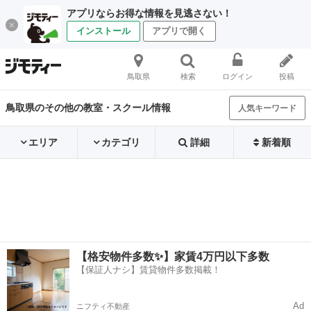
アプリならお得な情報を見逃さない！
インストール
アプリで開く
鳥取県
検索
ログイン
投稿
鳥取県のその他の教室・スクール情報
人気キーワード
エリア
カテゴリ
詳細
新着順
【格安物件多数✨】家賃4万円以下多数
【保証人ナシ】賃貸物件多数掲載！
Ad
ニフティ不動産