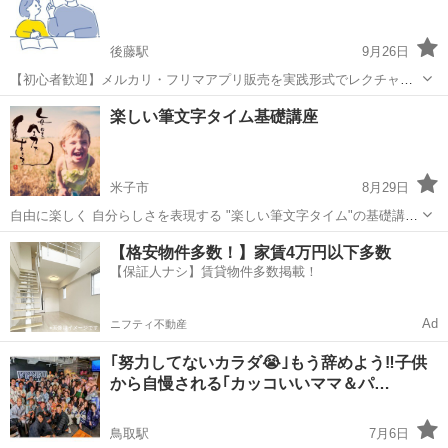
聴者の...
後藤駅
9月26日
【初心者歓迎】メルカリ・フリマアプリ販売を実践形式でレクチャー
します！ 「家にある不用品を売りたいけど、やり方が分からない」
鳥取
米子市
後藤駅
その他
ラクマ
楽しい筆文字タイム基礎講座
「メルカリを始めたいけど不安」 「副収入を作りたい」 そんな方のお
手伝いをします。 私は実際に...
米子市
8月29日
自由に楽しく 自分らしさを表現する "楽しい筆文字タイム"の基礎講座
のご案内です♡ 筆文字アートは、 決まりやルールのない自由な世界。
鳥取
米子市
その他
文字
【格安物件多数！】家賃4万円以下多数
初めての方も 字が書くのが苦手でも大丈夫🙆‍♀️ ...
【保証人ナシ】賃貸物件多数掲載！
Ad
ニフティ不動産
｢努力してないカラダ😭｣もう辞めよう‼️子供
から自慢される｢カッコいいママ＆パ…
鳥取駅
7月6日