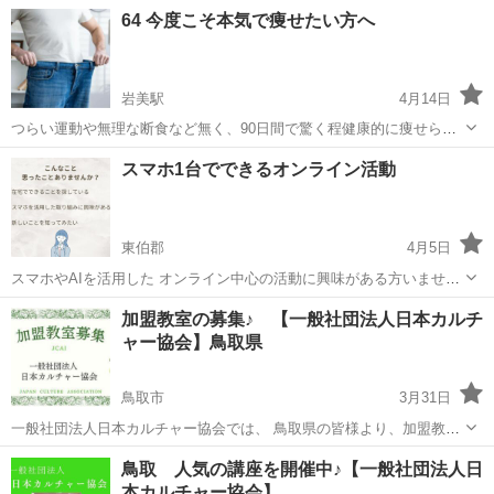
宿利用者 1名）☆ 私は32歳男性の、元自動車学校勤務の教習指導
鳥取
鳥取市
その他
ペーパードライバー
64 今度こそ本気で痩せたい方へ
員・検定員だったMIYAGI MY CAR MY LIFEの板橋と申します。 2...
岩美駅
4月14日
つらい運動や無理な断食など無く、90日間で驚く程健康的に痩せられ
て、リバウンドもしないダイエットにご興味はありませんか？ ダイエ
鳥取
岩美郡
岩美駅
その他
スマホ1台でできるオンライン活動
ットしたいけど運動は苦手で続けられない。 カロリー計算とか面倒で
頭が痛くなりそう。 頑張ってダ...
東伯郡
4月5日
スマホやAIを活用した オンライン中心の活動に興味がある方いません
か？😊 最近、スマホ1台で進めていける 新しい仕組みについて知る機
鳥取
東伯郡
その他
オンライン
加盟教室の募集♪ 【一般社団法人日本カルチ
会がありました。 AIが説明や案内をサポートしてくれるため、 オンラ
ャー協会】鳥取県
イン中...
鳥取市
3月31日
一般社団法人日本カルチャー協会では、 鳥取県の皆様より、加盟教室
の募集をしております。その他、下記の様々な募集も行っておりま
鳥取
鳥取市
その他
オンライン
鳥取 人気の講座を開催中♪【一般社団法人日
す。 下記のURLをクリックすると、日程などの詳細情報を見ることが
本カルチャー協会】