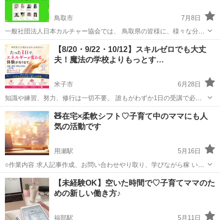
鳥取市
7月8日
一般社団法人日本カルチャー協会では、 鳥取県の皆様に、様々な分野
の講師募集を行っております。 講師活動は、オンラインやオフライン
鳥取
鳥取市
その他
【8/20・9/22・10/12】スキルゼロでも大丈
（全国50教室以上）でも可能です。 講師経験が少ない方や未経験の方
夫！魔法の学校よりもっとす…
も歓迎致します。 ...
米子市
6月28日
知識や練習、努力、修行は一切不要。 誰もがわずか1日の受講で必ず
「エネルギー使い」になれる── それが、他に類を見ない世界で唯一無
鳥取
米子市
その他
セッション
🧸在宅×柔軟シフト♡子育て中のママにも人
二の 「ハヤマエネルギー使いの学校」です。 レベル別の講習や追...
気の活動です
用瀬駅
5月16日
○作業内容 求人記事作成、お問い合わせやり取り、学びながら稼 いで
いただきます。 ○活動時間はご自身の出来る時間帯で大丈夫です。 長
鳥取
八頭郡
用瀬駅
その他
ママ
【未経験OK】空いた時間で♡子育てママのた
期的にお付き合いできる方で、業 務 連 絡をコマメにとれる方を希
めの新しい働き方♪
望。 ...
福部駅
5月11日