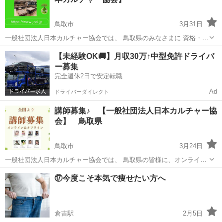
でき、 24時間ご予約・お申...
鳥取市
3月31日
一般社団法人日本カルチャー協会では、 鳥取県のみなさまに 資格・講
師養成・プロ養成・ 料理・語学・ダンス・音楽・健康・ハンドメイ
鳥取
鳥取市
その他
カルチャー
【未経験OK🚚】月収30万↑中型免許ドライバ
ド・ 美容・ファッション・介護・福祉・植物・アート 資産運用・伝統
ー募集
文化・占い・一般...
完全週休2日で安定転職
Ad
ドライバーダイレクト
講師募集♪ 【一般社団法人日本カルチャー協
会】 鳥取県
鳥取市
3月24日
一般社団法人日本カルチャー協会では、 鳥取県の皆様に、オンライン
講師やオフライン講師の募集をしております。その他、下記の様々な
鳥取
鳥取市
その他
⑰今度こそ本気で痩せたい方へ
募集も行っております。 下記のURLをクリックすると、日程などの詳
細情報を見ることができ、 ...
倉吉駅
2月5日