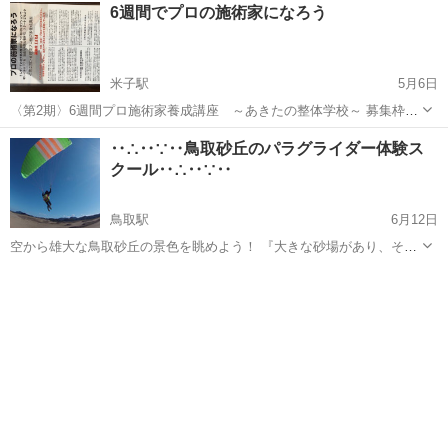
鳥取
米子市
その他
オンライン
6週間でプロの施術家になろう
深呼吸をしてみるだけでも 気持ちが落ち着いたりしませんか！？ 体を
整えると自然と心も元気...
米子駅
5月6日
〈第2期〉6週間プロ施術家養成講座 ～あきたの整体学校～ 募集枠
【３名】 このスキルを身につけるのに、知識・経験・才能は一切必要
鳥取
東伯郡
米子駅
その他
‥∴‥∵‥鳥取砂丘のパラグライダー体験ス
ありません。 年齢も関係ありません。誠実でやる気がある方を募集し
クール‥∴‥∵‥
ています。 ...
鳥取駅
6月12日
空から雄大な鳥取砂丘の景色を眺めよう！ 『大きな砂場があり、そこ
に風が吹けば、初心者がパラグライダーをするには最高の条件になり
鳥取
鳥取市
鳥取駅
その他
初心者
ます。』せっかくの機会なのでぜひチャレンジしてみてください。ど
うしても不安な方にはタンデム(...