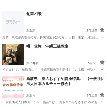
創業相談
鳥取駅
5月16日
対象 鳥取県内在住の方、将来開業予定の方。 日程 未定、月1回程
度、土日のいずれか。一回2時間程度。開催場所、鳥取市内 鳥取市
鳥取
鳥取市
鳥取駅
その他
興味
幡 俊弥 沖縄三線教室
で、開業10年の社労士です。 創業に関しての、相談セミナーになりま
す。 業務の傍らでの開催です...
津ノ井駅
5月6日
初めまして。 鳥取市にて、沖縄三線教室を開催している幡 俊弥と申
します。 沖縄を代表する楽器、三線(さんしん) やさしい音色を聴くだ
鳥取
鳥取市
津ノ井駅
その他
三線
鳥取県 春のおすすめ講座特集♪ 【一般社団
けで、癒され、元気になれる、そんな三線を鳥取で習得出来ます。 沖
法人日本カルチャー協会】
縄の民謡、沖縄ポップ...
鳥取市
4月11日
一般社団法人日本カルチャー協会では、 鳥取県のみなさまに 春のおす
すめ講座特集の開催をしております♪ その他、下記の様々な講座や募