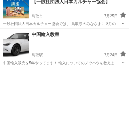
【一般社団法人日本カルチャー協会】
鳥取市
7月25日
一般社団法人日本カルチャー協会では、 鳥取県のみなさまに 8月のお
すすめオンライン講座の開催をしております。 その他、下記の様々な
鳥取
鳥取市
その他
中国輸入教室
講座や募集も行っておりますので、 宜しくお願い致します。 【8月の
おすす...
鳥取駅
7月24日
中国輸入販売を5年やってます！ 輸入についてのノウハウを教えま
す！ 副業収入で貯金、遊び、買い物したい！ 副業したいけど怪しい広
鳥取
鳥取市
鳥取駅
その他
ヤフオク
告ばかりで怖い YouTubeで調べたけど具体的になにをしたら？？ どこ
で仕入れたらいい...