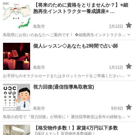
鳥取
鳥取市
その他
オンライン
【将来のために資格をとりませんか？】⭐️細
集も行っておりますので、 ぜひ、ご利用をいただければと思います♪
胞再生インストラクター養成講座⭐️ …
◆【春...
鳥取市
2月12日
鳥取県にお住いのあなたへご案内です！ ❖細胞再生インストラクター
養成講座❖ ＼＼ ３月開講決定 ／／ 細胞レベルから 美や健康
鳥取
鳥取市
その他
講座
個人レッスン◇あなたも2時間で占い師
を考える時代がやって来ました！！ 《こんな人にオススメです》 ◆健
康...
鳥取市
1月11日
お手持ちのオラクルカードまたはタロットカードをご準備ください。
カードの知識不要。 解説書不要。 2時間あれば占いができるようにな
鳥取
鳥取市
その他
占い師
視力回復(通信指導鳥取教室)
ります！ 第3希望まで候補日をご記入下さい。 2時間マンツーマンレッ
スン...
鳥取市
9月4日
鳥取の自宅で『視力回復』が簡単に！ 通信指導教室は長年の経験を活
かした工夫がいっぱい。 ただいま50%OFFキャンペーン中！ [半年の
鳥取
鳥取市
その他
先生
【格安物件多数！】家賃4万円以下多数
カウンセリングも含め7万円(税別)] 視力回復トレーニング(通信指導教
【保証人ナシ】賃貸物件多数掲載！
室)5つのポイン...