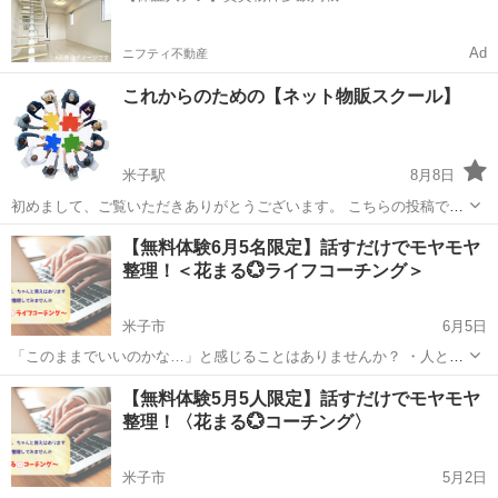
Ad
ニフティ不動産
これからのための【ネット物販スクール】
米子駅
8月8日
初めまして、ご覧いただきありがとうございます。 こちらの投稿で
は、ネット物販初心者から経験者まで ネットで物を売るためにはどう
鳥取
鳥取市
米子駅
その他
物販
【無料体験6月5名限定】話すだけでモヤモヤ
すればいいのかなどをアドバイスしています(^ ^) 初心者の方にはまず
整理！＜花まる💮ライフコーチング＞
取り組...
米子市
6月5日
「このままでいいのかな…」と感じることはありませんか？ ・人との
関わりにモヤモヤ ・ついイライラしてしまう ・自分の気持ちがよく分
鳥取
米子市
その他
コーチング
【無料体験5月5人限定】話すだけでモヤモヤ
からない そんなとき、安心して話せる場があります。 はじめまして...
整理！〈花まる💮コーチング〉
米子市
5月2日