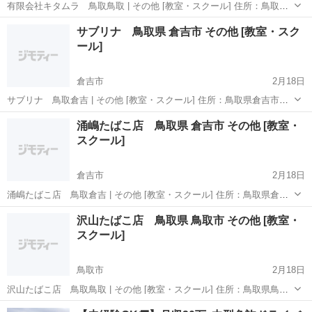
有限会社キタムラ 鳥取鳥取 | その他 [教室・スクール] 住所：鳥取県
鳥取市片原４丁目２０５ この投稿は鳥取のその他の教育、スクール等
鳥取
鳥取市
その他
サブリナ 鳥取県 倉吉市 その他 [教室・スク
の教室の情報です。 この投稿は投稿日時点の情報です。 ご注意くださ
ール]
い。
倉吉市
2月18日
サブリナ 鳥取倉吉 | その他 [教室・スクール] 住所：鳥取県倉吉市上
灘町４３ 電話番号：0858-23-3322 この投稿は倉吉のその他の教育、ス
鳥取
倉吉市
その他
涌嶋たばこ店 鳥取県 倉吉市 その他 [教室・
クール等の教室の情報です。 この投稿は投稿日時点の情報です。 ご...
スクール]
倉吉市
2月18日
涌嶋たばこ店 鳥取倉吉 | その他 [教室・スクール] 住所：鳥取県倉吉
市伊木１７９ 電話番号：0858-26-4533 この投稿は倉吉のその他の教
鳥取
倉吉市
その他
沢山たばこ店 鳥取県 鳥取市 その他 [教室・
育、スクール等の教室の情報です。 この投稿は投稿日時点の情報で
スクール]
す。...
鳥取市
2月18日
沢山たばこ店 鳥取鳥取 | その他 [教室・スクール] 住所：鳥取県鳥取
市川端２丁目１０７ 電話番号：0857-23-4026 この投稿は鳥取のその他
鳥取
鳥取市
その他