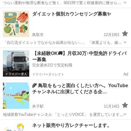
つらい運動や無理な断食など無く、90日間で驚く程健康的に痩せられ
て、リバウンドもしないダイエットにご興味はありませんか？ ダイエ
鳥取
倉吉市
倉吉駅
その他
ダイエット個別カウンセリング募集✨
ットしたいけど運動は苦手で続けられない。 カロリー計算とか面倒で
頭が痛くなりそう。 頑張ってダ...
鳥取市
12月19日
「自己流ダイエットでなかなか結果が出ない…」 「体重よりも、健康
的にキレイになりたい💎」 「リバウンドしない習慣を身につけたい
鳥取
鳥取市
その他
オンライン
【未経験OK🚚】月収30万↑中型免許ドライバ
💪」 そんなあなたへ💌 一人ひとりに合わせた“心と体の整え方”をお伝
ー募集
えする、 完全オ...
完全週休2日で安定転職
Ad
ドライバーダイレクト
🌾 鳥取をもっと面白くしたい方へ。YouTube
チャンネルに出演してくださる企…
米子駅
11月14日
地域密着YouTubeチャンネル 「とっとりVOICE」 を運営しています。
鳥取の魅力、地元企業やお店の挑戦、地域で頑張る人たちのストーリ
鳥取
米子市
米子駅
その他
YouTube
ネット販売やり方レクチャーします。
ーを “見て楽しめるローカル番組”として動画で発信しています。 ■ 視