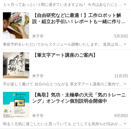
１ヶ月ってあっという間に過ぎていきますよね！ 今月はあなたにとっ
て どのような１ヶ月だったでしょうか？ ✔️嬉しかったこと ✔️感謝だ
鳥取
米子市
後藤駅
その他
オンライン
【自由研究などに最適！】工作ロボット解
ったこと ✔️達成できたこと ✔️達成できなかったこと ✔️...
説・組立お手伝い！レポートも一緒に作り
ま…
米子市
5月10日
事前予約をいただいてからスケジュール調整いたします。 道具は当店
から貸し出しさせていただきます。 持込の工作ロボットでもOK！ 回
鳥取
米子市
その他
自由研究
【筆文字アート講座のご案内】
路や機構の説明も致します。 やりたいことを伺って、お子様一人一人
のやりたいロボット作り...
米子市
11月2日
字が楽しく書けて 自分の心とつながる 筆文字アート講座のご案内です
♪ 字が苦手な方でも大丈夫🙆‍♀️ 決まり、ルールのない自由な世界で あな
鳥取
米子市
その他
文字
【鳥取】気功・太極拳の大元「気のトレーニ
たの想いを筆文字で 表現してみませんか？ お誕生日や父の日母の日、
ング」オンライン個別説明会開催中
敬...
米子市
8月20日
明るく元気に過ごしたいと思っていても どうしても気持ちが沈みがち
になってしまう・・・なんてことありませんか？ それでも、ちょっと