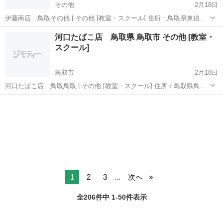
その他
2月18日
伊藤商店 鳥取その他 | その他 [教室・スクール] 住所：鳥取県東伯郡
北栄町亀谷４３５−３ 電話番号：0858-37-2280 この投稿はその他のそ
鳥取
その他
その他
伊藤
河口たばこ店 鳥取県 鳥取市 その他 [教室・
の他の教育、スクール等の教室の情報です。 この投稿は投稿日時点
スクール]
の...
鳥取市
2月18日
河口たばこ店 鳥取鳥取 | その他 [教室・スクール] 住所：鳥取県鳥取
市立川町１丁目８５−２ 電話番号：0857-23-1300 この投稿は鳥取のそ
鳥取
鳥取市
その他
の他の教育、スクール等の教室の情報です。 この投稿は投稿日時点
の...
1
2
3
...
次へ
全206件中 1-50件表示