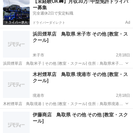
【未経験OK🚚】月収30万↑中型免許ドライバ
の教育、スクール等の教室の情報です。 この投稿は投稿日時点の情
ー募集
報...
完全週休2日で安定転職
Ad
ドライバーダイレクト
浜田煙草店 鳥取県 米子市 その他 [教室・ス
クール]
米子市
2月18日
浜田煙草店 鳥取米子 | その他 [教室・スクール] 住所：鳥取県米子市
博労町２丁目２ 電話番号：0859-33-1936 この投稿は米子のその他の教
鳥取
米子市
その他
木村煙草店 鳥取県 境港市 その他 [教室・ス
育、スクール等の教室の情報です。 この投稿は投稿日時点の情報で
クール]
す...
境港市
2月18日
木村煙草店 鳥取境港 | その他 [教室・スクール] 住所：鳥取県境港市
小篠津町８６５−１ 電話番号：0859-45-1208 この投稿は境港のその他
鳥取
境港市
その他
伊藤商店 鳥取県 その他 その他 [教室・スク
の教育、スクール等の教室の情報です。 この投稿は投稿日時点の情
ール]
報...