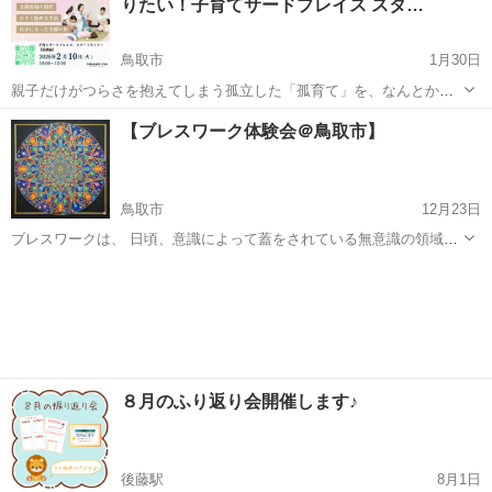
りたい！子育てサードプレイス スタ…
鳥取市
1月30日
親子だけがつらさを抱えてしまう孤立した「孤育て」を、なんとか防
止できないだろうか。 その一心で母親のための居場所づくりを始めて
鳥取
鳥取市
その他
居場所
【ブレスワーク体験会＠鳥取市】
15年。「ほっこり〜の」は北区と蕨市に現在4拠点の子育てサロン展開
しています。 「笑顔...
鳥取市
12月23日
ブレスワークは、 日頃、意識によって蓋をされている無意識の領域
を、 呼吸を通して垣間見ることができる魅力があります。 私は、座禅
鳥取
鳥取市
その他
無料
や瞑想を行っても、雑念が多すぎて上手く出来ませんでした。 けれど
も、ブレスワークでは...
８月のふり返り会開催します♪
後藤駅
8月1日