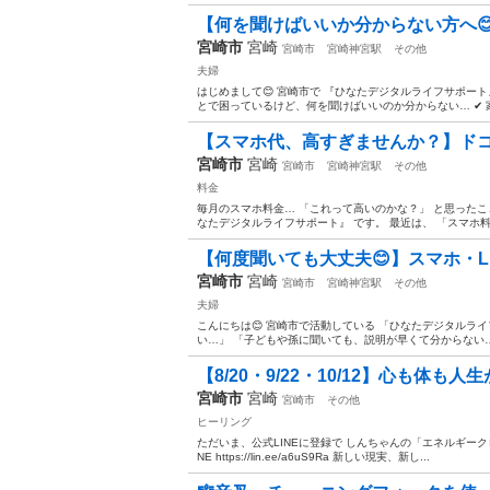
【何を聞けばいいか分からない方へ😊】ス
宮崎市
宮崎
宮崎市
宮崎神宮駅
その他
夫婦
はじめまして😊 宮崎市で 『ひなたデジタルライフサポート』
とで困っているけど、何を聞けばいいのか分からない… ✔ 家
【スマホ代、高すぎませんか？】ドコモ
宮崎市
宮崎
宮崎市
宮崎神宮駅
その他
料金
毎月のスマホ料金… 「これって高いのかな？」 と思ったこ
なたデジタルライフサポート』 です。 最近は、 「スマホ料金
【何度聞いても大丈夫😊】スマホ・LIN
宮崎市
宮崎
宮崎市
宮崎神宮駅
その他
夫婦
こんにちは😊 宮崎市で活動している 「ひなたデジタルラ
い…」 「子どもや孫に聞いても、説明が早くて分からない…」
【8/20・9/22・10/12】心も体も人
宮崎市
宮崎
宮崎市
その他
ヒーリング
ただいま、公式LINEに登録で しんちゃんの「エネルギーク
NE https://lin.ee/a6uS9Ra 新しい現実、新し...