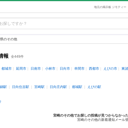
地元の掲示板 ジモティー
県のその他
情報
全449件
都城市
延岡市
日南市
小林市
日向市
串間市
西都市
えびの市
東
鍋駅
日向住吉駅
宮崎駅
日向庄内駅
都城駅
えびの駅
介
宮崎のその他でお探しの投稿が見つからなかっ
宮崎のその他の新着通知メール