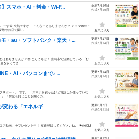
更新7月16日
マホ・AI・料金・Wi-F...
作成7月16日
 です🌻 突然ですが… こんなことありませんか？ ✔ スマホのこ
族やお店で聞い...
お気に入り
更新7月17日
・au・ソフトバンク・楽天・...
作成7月14日
とはありませんか？😊 こんにちは！ 宮崎市で活動している 『ひ
を安くでき...
お気に入り
更新7月14日
E・AI・パソコンまで♪ ...
作成7月14日
イフサポート」 です。 「スマホを買ったけど電話しか使っていな
 「何度も同じことを聞くの...
お気に入り
更新8月7日
生が変わる「エネルギ...
作成6月11日
ロス動画」をプレゼント中！ 友達登録してくださいね。 🌟公式LI
お気に入り
更新5月12日