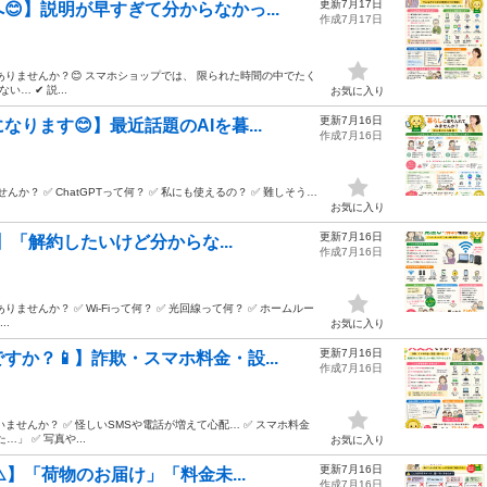
更新7月17日
】説明が早すぎて分からなかっ...
作成7月17日
ありませんか？😊 スマホショップでは、 限られた時間の中でたく
… ✔ 説...
お気に入り
更新7月16日
ります😊】最近話題のAIを暮...
作成7月16日
か？ ✅ ChatGPTって何？ ✅ 私にも使えるの？ ✅ 難しそう…
お気に入り
更新7月16日
】「解約したいけど分からな...
作成7月16日
せんか？ ✅ Wi-Fiって何？ ✅ 光回線って何？ ✅ ホームルー
..
お気に入り
更新7月16日
か？📱】詐欺・スマホ料金・設...
作成7月16日
ませんか？ ✅ 怪しいSMSや電話が増えて心配… ✅ スマホ料金
」 ✅ 写真や...
お気に入り
更新7月16日
️】「荷物のお届け」「料金未...
作成7月16日