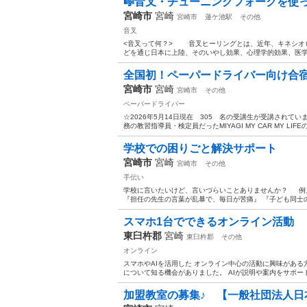
🎼音叉・チューニングフォークを使っ
宮崎市
宮崎
宮崎市
蓮ケ池駅
その他
音叉
<音叉って何？> 音叉ヒーリングとは、近年、キネシオ
どを通じ日本に上陸、そのいやし効果、心理学的効果、医学
全国初！ペーパードライバー向け合
宮崎市
宮崎
宮崎市
その他
ペーパードライバー
☆2026年5月14日現在 305 名の受講生が受講されて
務の教習指導員・検定員だったMIYAGI MY CAR MY LIFE
学校での困りごと解決サポート
宮崎市
宮崎
宮崎市
その他
手伝い
学校に言いたいけど、言いづらいことありませんか？ 
『担任の先生の言葉が乱暴で、毎日が苦痛』 『子ども同士の
スマホ1台でできるオンライン活動
東臼杵郡
宮崎
東臼杵郡
その他
オンライン
スマホやAIを活用した オンライン中心の活動に興味がある
について知る機会がありました。 AIが説明や案内をサポート
加盟教室の募集♪ 【一般社団法人日