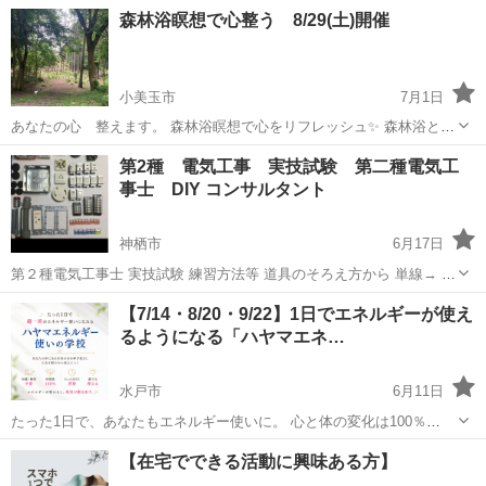
茨城の皆様に、 オンラインやオフラインの 様々な分野の講師が講座を
茨城
つくば市
その他
カルチャー
森林浴瞑想で心整う 8/29(土)開催
開講しております。 ◆【講座のご案内】 一般社団法人日本カルチャー
協会の ...
小美玉市
7月1日
あなたの心 整えます。 森林浴瞑想で心をリフレッシュ✨ 森林浴と瞑
想を組み合わせることで、 ストレス解消、免疫機能向上、 リラックス
茨城
小美玉市
その他
疲労回復
第2種 電気工事 実技試験 第二種電気工
効果が劇的に高まります。 森のフィトンチッド(香りの成分)を感...
事士 DIY コンサルタント
神栖市
6月17日
第２種電気工事士 実技試験 練習方法等 道具のそろえ方から 単線→ 複
線に書き換える方法など、 ストリッパーなど、実際に使用してもらう
茨城
神栖市
その他
電気工事士
【7/14・8/20・9/22】1日でエネルギーが使え
ために そろえてみました。ペンチ、220 200 180 175 150 圧着ペンチ
るようになる「ハヤマエネ…
も複数...
水戸市
6月11日
たった1日で、あなたもエネルギー使いに。 心と体の変化は100％
「今の自分を変えたい」 そう思うあなたへ。 ハヤマエネルギー使いの
茨城
水戸市
その他
ヒーリング
【在宅でできる活動に興味ある方】
学校では、 たった1日でエネルギーを使える人になり、 周りに...