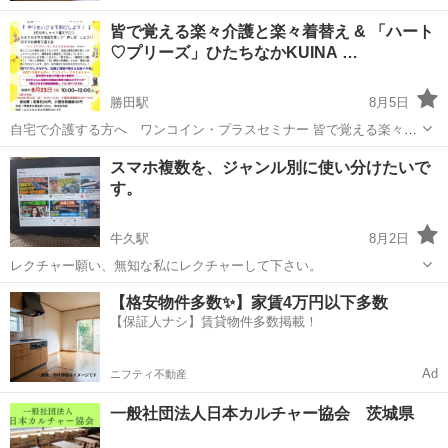
皆で覚える楽々介護と楽々着替え & 「ハート
♡プリーズ」ひたちなかKUINA …
勝田駅
8月5日
自宅で介護する方へ ワンコイン・プラスセミナー 皆で覚える楽々介
護と楽々着替え ”ひろちゃんと北魔女の魔法の簡単介護エクササイズ”
茨城
ひたちなか市
勝田駅
その他
サロン
スマホ複数を、ジャンル別に使い分けたいで
「楽にできる介護技術講座」（12:00～12:40) 開催日 ２０２...
す。
牛久駅
8月2日
レクチャー願い、無知な私にレクチャーして下さい。
茨城
牛久市
牛久駅
その他
【格安物件多数✨】家賃4万円以下多数
【保証人ナシ】賃貸物件多数掲載！
Ad
ニフティ不動産
一般社団法人日本カルチャー協会 茨城県