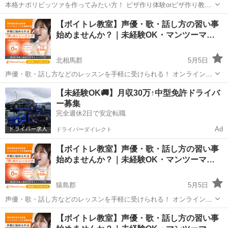
本格ナポリピッツァを作ってみたい方！ ピザ作り体験orピザ作り教室
に参加してみませんか？ 【例】マルゲリータ
茨城
鹿嶋市
鹿島大野駅
その他
ピザ生地
【ボイトレ教室】声優・歌・話し方の習い事
https://www.instagram.com/reel/DUzt6Z8E6Jm/?igsh=Yjd5d25...
始めませんか？｜未経験OK・マンツーマ…
北相馬郡
5月5日
声優・歌・話し方などのレッスンを手軽に受けられる！ オンラインボ
イトレ教室「Voice Camp（ボイスキャンプ）」 「声優のレッスンを一
茨城
北相馬郡
その他
声優
【未経験OK🚚】月収30万↑中型免許ドライバ
度受けてみたい」 「話し方に自信がなくて改善したい」 「歌が上手く
ー募集
なって気...
完全週休2日で安定転職
Ad
ドライバーダイレクト
【ボイトレ教室】声優・歌・話し方の習い事
始めませんか？｜未経験OK・マンツーマ…
猿島郡
5月5日
声優・歌・話し方などのレッスンを手軽に受けられる！ オンラインボ
イトレ教室「Voice Camp（ボイスキャンプ）」 「声優のレッスンを一
茨城
猿島郡
その他
声優
【ボイトレ教室】声優・歌・話し方の習い事
度受けてみたい」 「話し方に自信がなくて改善したい」 「歌が上手く