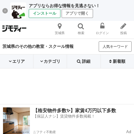
アプリならお得な情報を見逃さない！
インストール
アプリで開く
茨城県
検索
ログイン
投稿
茨城県のその他の教室・スクール情報
人気キーワード
エリア
カテゴリ
詳細
新着順
【格安物件多数✨】家賃4万円以下多数
【保証人ナシ】賃貸物件多数掲載！
Ad
ニフティ不動産