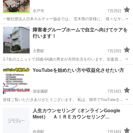
水戸市
7月25日
一般社団法人日本カルチャー協会では、 茨木県の皆様に、 様々なサポ
ートをご提供させていただいております。 下記のURLをクリックする
茨城
水戸市
その他
オンライン
障害者グループホームで自立へ向けてケアを
と、詳細情報を見ることができます。 皆様のご利用を心よりお待ちし
行います！
ております。 ...
大甕駅
7月23日
2-7名のユニットで18歳-64歳の男女が共同生活を行います。支援員さ
んが24h自立へ向けた生活の援助を行います。
茨城
日立市
大甕駅
その他
YouTubeを始めたい方や収益化させたい方
偕楽園駅
7月14日
皆様ご覧いただきありがとうございます。 私は、独学でYouTubeを始
めて 収益化を達成し 企業からの動画編集を受けるお仕事をしている
茨城
つくばみらい市
偕楽園駅
その他
YouTube
人生カウンセリング（オンラインGoogle
YouTuberです。 一つのアカウントが1.5万人 二つめは、1.2万人 現在
Meet） ＡＩＲＥカウンセリング…
取引して...
内原駅
7月14日