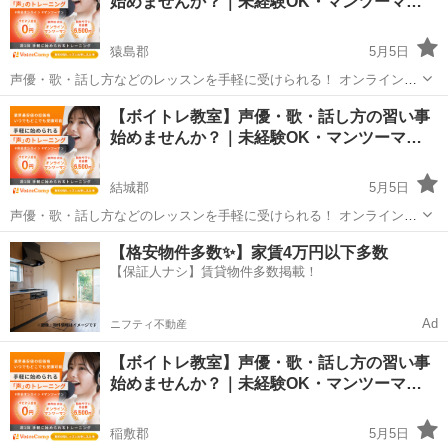
始めませんか？｜未経験OK・マンツーマ…
なって気...
猿島郡
5月5日
声優・歌・話し方などのレッスンを手軽に受けられる！ オンラインボ
イトレ教室「Voice Camp（ボイスキャンプ）」 「声優のレッスンを一
茨城
猿島郡
その他
声優
【ボイトレ教室】声優・歌・話し方の習い事
度受けてみたい」 「話し方に自信がなくて改善したい」 「歌が上手く
始めませんか？｜未経験OK・マンツーマ…
なって気...
結城郡
5月5日
声優・歌・話し方などのレッスンを手軽に受けられる！ オンラインボ
イトレ教室「Voice Camp（ボイスキャンプ）」 「声優のレッスンを一
茨城
結城郡
その他
声優
【格安物件多数✨】家賃4万円以下多数
度受けてみたい」 「話し方に自信がなくて改善したい」 「歌が上手く
【保証人ナシ】賃貸物件多数掲載！
なって気...
Ad
ニフティ不動産
【ボイトレ教室】声優・歌・話し方の習い事
始めませんか？｜未経験OK・マンツーマ…
稲敷郡
5月5日