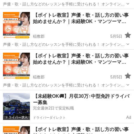
声優・歌・話し方などのレッスンを手軽に受けられる！ オンラインボ
イトレ教室「Voice Camp（ボイスキャンプ）」 「声優のレッスンを一
茨城
稲敷郡
その他
声優
【ボイトレ教室】声優・歌・話し方の習い事
度受けてみたい」 「話し方に自信がなくて改善したい」 「歌が上手く
始めませんか？｜未経験OK・マンツーマ…
なって気...
稲敷郡
5月5日
声優・歌・話し方などのレッスンを手軽に受けられる！ オンラインボ
イトレ教室「Voice Camp（ボイスキャンプ）」 「声優のレッスンを一
茨城
稲敷郡
その他
【ボイトレ教室】声優・歌・話し方の習い事
度受けてみたい」 「話し方に自信がなくて改善したい」 「歌が上手く
始めませんか？｜未経験OK・マンツーマ…
なって気...
稲敷郡
5月5日
声優・歌・話し方などのレッスンを手軽に受けられる！ オンラインボ
イトレ教室「Voice Camp（ボイスキャンプ）」 「声優のレッスンを一
茨城
稲敷郡
その他
声優
【未経験OK🚚】月収30万↑中型免許ドライバ
度受けてみたい」 「話し方に自信がなくて改善したい」 「歌が上手く
ー募集
なって気...
完全週休2日で安定転職
Ad
ドライバーダイレクト
【ボイトレ教室】声優・歌・話し方の習い事