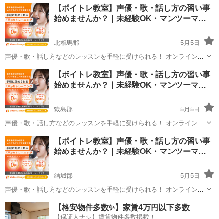
茨城
東茨城郡
その他
【ボイトレ教室】声優・歌・話し方の習い事
度受けてみたい」 「話し方に自信がなくて改善したい」 「歌が上手く
始めませんか？｜未経験OK・マンツーマ…
なって気...
北相馬郡
5月5日
声優・歌・話し方などのレッスンを手軽に受けられる！ オンラインボ
イトレ教室「Voice Camp（ボイスキャンプ）」 「声優のレッスンを一
茨城
北相馬郡
その他
【ボイトレ教室】声優・歌・話し方の習い事
度受けてみたい」 「話し方に自信がなくて改善したい」 「歌が上手く
始めませんか？｜未経験OK・マンツーマ…
なって気...
猿島郡
5月5日
声優・歌・話し方などのレッスンを手軽に受けられる！ オンラインボ
イトレ教室「Voice Camp（ボイスキャンプ）」 「声優のレッスンを一
茨城
猿島郡
その他
声優
【ボイトレ教室】声優・歌・話し方の習い事
度受けてみたい」 「話し方に自信がなくて改善したい」 「歌が上手く
始めませんか？｜未経験OK・マンツーマ…
なって気...
結城郡
5月5日
声優・歌・話し方などのレッスンを手軽に受けられる！ オンラインボ
イトレ教室「Voice Camp（ボイスキャンプ）」 「声優のレッスンを一
茨城
結城郡
その他
【格安物件多数✨】家賃4万円以下多数
度受けてみたい」 「話し方に自信がなくて改善したい」 「歌が上手く
【保証人ナシ】賃貸物件多数掲載！
なって気...