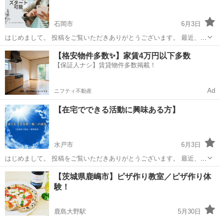
石岡市
6月3日
はじめまして。 投稿をご覧いただきありがとうございます。 最近、在
宅でできることに興味を持つ方が増えています。 「何か始めたいけど
茨城
石岡市
その他
興味
【格安物件多数✨】家賃4万円以下多数
何から手をつければいいかわからない」 そんな方向けに、スマホで取
【保証人ナシ】賃貸物件多数掲載！
り組める内容に...
Ad
ニフティ不動産
【在宅でできる活動に興味ある方】
水戸市
6月3日
はじめまして。 投稿をご覧いただきありがとうございます。 最近、在
宅でできることに興味を持つ方が増えています。 「何か始めたいけど
茨城
水戸市
その他
【茨城県鹿嶋市】ピザ作り教室／ピザ作り体
何から手をつければいいかわからない」 そんな方向けに、スマホで取
験！
り組める内容に...
鹿島大野駅
5月30日