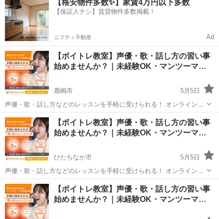
【格安物件多数✨】家賃4万円以下多数
度受けてみたい」 「話し方に自信がなくて改善したい」 「歌が上手く
【保証人ナシ】賃貸物件多数掲載！
なって気...
Ad
ニフティ不動産
【ボイトレ教室】声優・歌・話し方の習い事
始めませんか？｜未経験OK・マンツーマ…
鹿嶋市
5月5日
声優・歌・話し方などのレッスンを手軽に受けられる！ オンラインボ
イトレ教室「Voice Camp（ボイスキャンプ）」 「声優のレッスンを一
茨城
鹿嶋市
その他
【ボイトレ教室】声優・歌・話し方の習い事
度受けてみたい」 「話し方に自信がなくて改善したい」 「歌が上手く
始めませんか？｜未経験OK・マンツーマ…
なって気...
ひたちなか市
5月5日
声優・歌・話し方などのレッスンを手軽に受けられる！ オンラインボ
イトレ教室「Voice Camp（ボイスキャンプ）」 「声優のレッスンを一
茨城
ひたちなか市
その他
声優
【ボイトレ教室】声優・歌・話し方の習い事
度受けてみたい」 「話し方に自信がなくて改善したい」 「歌が上手く
始めませんか？｜未経験OK・マンツーマ…
なって気...