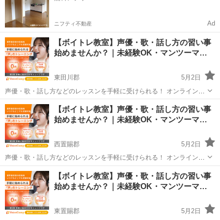
Ad
ニフティ不動産
【ボイトレ教室】声優・歌・話し方の習い事
始めませんか？｜未経験OK・マンツーマ…
東田川郡
5月2日
声優・歌・話し方などのレッスンを手軽に受けられる！ オンラインボ
イトレ教室「Voice Camp（ボイスキャンプ）」 「声優のレッスンを一
山形
東田川郡
その他
【ボイトレ教室】声優・歌・話し方の習い事
度受けてみたい」 「話し方に自信がなくて改善したい」 「歌が上手く
始めませんか？｜未経験OK・マンツーマ…
なって気...
西置賜郡
5月2日
声優・歌・話し方などのレッスンを手軽に受けられる！ オンラインボ
イトレ教室「Voice Camp（ボイスキャンプ）」 「声優のレッスンを一
山形
西置賜郡
その他
声優
【ボイトレ教室】声優・歌・話し方の習い事
度受けてみたい」 「話し方に自信がなくて改善したい」 「歌が上手く
始めませんか？｜未経験OK・マンツーマ…
なって気...
東置賜郡
5月2日