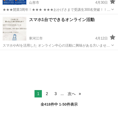
山形市
4月30日
★★★開業3周年！★★★ ★★★おかげさまで受講生300名突破！！あ
りがとうございます！★★★ ☆2026年5月14日現在 305 名の受講生
山形
山形市
その他
ペーパードライバー
スマホ1台でできるオンライン活動
が受講されています！（内合宿利用者 1名）☆ ☆創業2周年を迎え...
寒河江市
4月12日
スマホやAIを活用した オンライン中心の活動に興味がある方いません
か？😊 最近、スマホ1台で進めていける 新しい仕組みについて知る機
山形
寒河江市
その他
オンライン
会がありました。 AIが説明や案内をサポートしてくれるため、 オンラ
イン中...
1
2
3
...
次へ
全418件中 1-50件表示