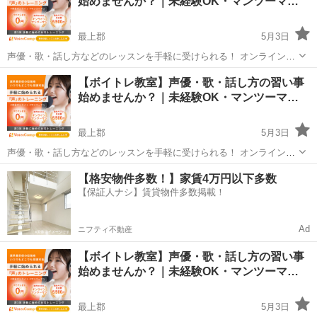
始めませんか？｜未経験OK・マンツーマ…
なって気...
最上郡
5月3日
声優・歌・話し方などのレッスンを手軽に受けられる！ オンラインボ
イトレ教室「Voice Camp（ボイスキャンプ）」 「声優のレッスンを一
山形
最上郡
その他
【ボイトレ教室】声優・歌・話し方の習い事
度受けてみたい」 「話し方に自信がなくて改善したい」 「歌が上手く
始めませんか？｜未経験OK・マンツーマ…
なって気...
最上郡
5月3日
声優・歌・話し方などのレッスンを手軽に受けられる！ オンラインボ
イトレ教室「Voice Camp（ボイスキャンプ）」 「声優のレッスンを一
山形
最上郡
その他
【格安物件多数！】家賃4万円以下多数
度受けてみたい」 「話し方に自信がなくて改善したい」 「歌が上手く
【保証人ナシ】賃貸物件多数掲載！
なって気...
Ad
ニフティ不動産
【ボイトレ教室】声優・歌・話し方の習い事
始めませんか？｜未経験OK・マンツーマ…
最上郡
5月3日