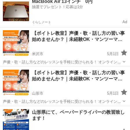
MacBook Air 13インチ 0円
度受けてみたい」 「話し方に自信がなくて改善したい」 「歌が上手く
抽選でプレゼント！応募は1分
なって気...
Ad
くらしノート
【ボイトレ教室】声優・歌・話し方の習い事
始めませんか？｜未経験OK・マンツーマ…
米沢市
5月1日
声優・歌・話し方などのレッスンを手軽に受けられる！ オンラインボ
イトレ教室「Voice Camp（ボイスキャンプ）」 「声優のレッスンを一
山形
米沢市
その他
声優
【ボイトレ教室】声優・歌・話し方の習い事
度受けてみたい」 「話し方に自信がなくて改善したい」 「歌が上手く
始めませんか？｜未経験OK・マンツーマ…
なって気...
山形市
5月1日
声優・歌・話し方などのレッスンを手軽に受けられる！ オンラインボ
イトレ教室「Voice Camp（ボイスキャンプ）」 「声優のレッスンを一
山形
山形市
その他
山形県にて、ペーパードライバーの教習致し
度受けてみたい」 「話し方に自信がなくて改善したい」 「歌が上手く
ます！
なって気...