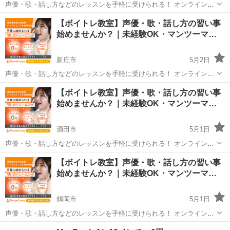
声優・歌・話し方などのレッスンを手軽に受けられる！ オンラインボ
イトレ教室「Voice Camp（ボイスキャンプ）」 「声優のレッスンを一
山形
寒河江市
その他
【ボイトレ教室】声優・歌・話し方の習い事
度受けてみたい」 「話し方に自信がなくて改善したい」 「歌が上手く
始めませんか？｜未経験OK・マンツーマ…
なって気...
新庄市
5月2日
声優・歌・話し方などのレッスンを手軽に受けられる！ オンラインボ
イトレ教室「Voice Camp（ボイスキャンプ）」 「声優のレッスンを一
山形
新庄市
その他
【ボイトレ教室】声優・歌・話し方の習い事
度受けてみたい」 「話し方に自信がなくて改善したい」 「歌が上手く
始めませんか？｜未経験OK・マンツーマ…
なって気...
酒田市
5月1日
声優・歌・話し方などのレッスンを手軽に受けられる！ オンラインボ
イトレ教室「Voice Camp（ボイスキャンプ）」 「声優のレッスンを一
山形
酒田市
その他
声優
【ボイトレ教室】声優・歌・話し方の習い事
度受けてみたい」 「話し方に自信がなくて改善したい」 「歌が上手く
始めませんか？｜未経験OK・マンツーマ…
なって気...
鶴岡市
5月1日
声優・歌・話し方などのレッスンを手軽に受けられる！ オンラインボ
イトレ教室「Voice Camp（ボイスキャンプ）」 「声優のレッスンを一
山形
鶴岡市
その他
声優