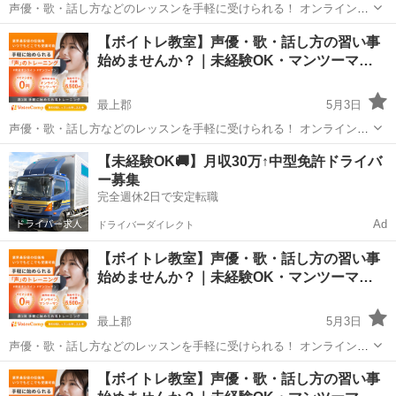
声優・歌・話し方などのレッスンを手軽に受けられる！ オンラインボ
イトレ教室「Voice Camp（ボイスキャンプ）」 「声優のレッスンを一
山形
東置賜郡
その他
【ボイトレ教室】声優・歌・話し方の習い事
度受けてみたい」 「話し方に自信がなくて改善したい」 「歌が上手く
始めませんか？｜未経験OK・マンツーマ…
なって気...
最上郡
5月3日
声優・歌・話し方などのレッスンを手軽に受けられる！ オンラインボ
イトレ教室「Voice Camp（ボイスキャンプ）」 「声優のレッスンを一
山形
最上郡
その他
【未経験OK🚚】月収30万↑中型免許ドライバ
度受けてみたい」 「話し方に自信がなくて改善したい」 「歌が上手く
ー募集
なって気...
完全週休2日で安定転職
Ad
ドライバーダイレクト
【ボイトレ教室】声優・歌・話し方の習い事
始めませんか？｜未経験OK・マンツーマ…
最上郡
5月3日
声優・歌・話し方などのレッスンを手軽に受けられる！ オンラインボ
イトレ教室「Voice Camp（ボイスキャンプ）」 「声優のレッスンを一
山形
最上郡
その他
声優
【ボイトレ教室】声優・歌・話し方の習い事
度受けてみたい」 「話し方に自信がなくて改善したい」 「歌が上手く