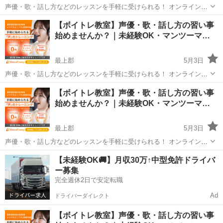
声優・歌・話し方などのレッスンを手軽に受けられる！ オンラインボ
イトレ教室「Voice Camp（ボイスキャンプ）」 「声優のレッスンを一
山形
最上郡
その他
【ボイトレ教室】声優・歌・話し方の習い事
度受けてみたい」 「話し方に自信がなくて改善したい」 「歌が上手く
始めませんか？｜未経験OK・マンツーマ…
なって気...
最上郡
5月3日
声優・歌・話し方などのレッスンを手軽に受けられる！ オンラインボ
イトレ教室「Voice Camp（ボイスキャンプ）」 「声優のレッスンを一
山形
最上郡
その他
【ボイトレ教室】声優・歌・話し方の習い事
度受けてみたい」 「話し方に自信がなくて改善したい」 「歌が上手く
始めませんか？｜未経験OK・マンツーマ…
なって気...
最上郡
5月3日
声優・歌・話し方などのレッスンを手軽に受けられる！ オンラインボ
イトレ教室「Voice Camp（ボイスキャンプ）」 「声優のレッスンを一
山形
最上郡
その他
【未経験OK🚚】月収30万↑中型免許ドライバ
度受けてみたい」 「話し方に自信がなくて改善したい」 「歌が上手く
ー募集
なって気...
完全週休2日で安定転職
Ad
ドライバーダイレクト
【ボイトレ教室】声優・歌・話し方の習い事