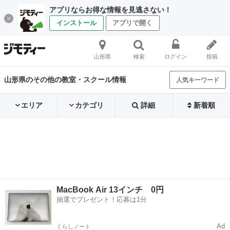
アプリならお得な情報を見逃さない！
インストール
アプリで開く
山形県
検索
ログイン
投稿
山形県のその他の教室・スクール情報
人気キーワード
エリア
カテゴリ
詳細
新着順
MacBook Air 13インチ 0円
抽選でプレゼント！応募は1分
Ad
くらしノート