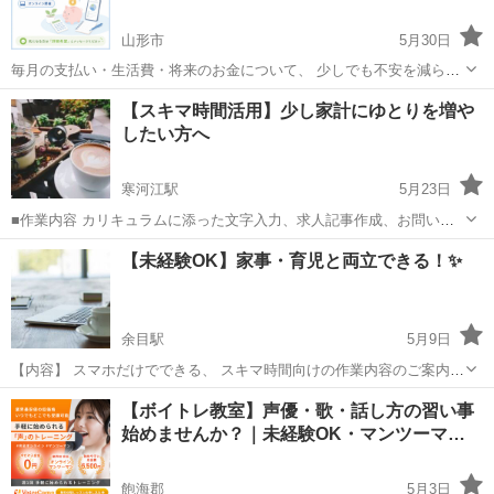
山形市
5月30日
毎月の支払い・生活費・将来のお金について、 少しでも不安を減らし
たい方向けの無料説明会です。 スマホ代・保険・固定費など、 日々の
山形
山形市
その他
お金
【スキマ時間活用】少し家計にゆとりを増や
お金の流れを見直しながら、 家計に少し余裕を作る考え方をお伝えし
したい方へ
ます。 また...
寒河江駅
5月23日
■作業内容 カリキュラムに添った文字入力、求人記事作成、お問い合
わせのメッセージやり取り、SNSの運営など。 ・初心者/未経験者の方
山形
天童市
寒河江駅
その他
未経験
【未経験OK】家事・育児と両立できる！✨
でも安心してお 仕 事していただけます ・作業量に比例して報 酬 U
P！が見込め...
余目駅
5月9日
【内容】 スマホだけでできる、 スキマ時間向けの作業内容のご案内で
す😊 ・特別なスキル不要 ・未経験の方がほとんど ・在宅でOK まず
山形
酒田市
余目駅
その他
未経験
【ボイトレ教室】声優・歌・話し方の習い事
は内容を聞くだけでも大丈夫です。 お問い合わせ先 ▶︎ htt...
始めませんか？｜未経験OK・マンツーマ…
飽海郡
5月3日