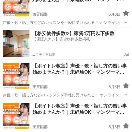
なって気...
西置賜郡
5月3日
声優・歌・話し方などのレッスンを手軽に受けられる！ オンラインボ
イトレ教室「Voice Camp（ボイスキャンプ）」 「声優のレッスンを一
山形
西置賜郡
その他
声優
【格安物件多数✨】家賃4万円以下多数
度受けてみたい」 「話し方に自信がなくて改善したい」 「歌が上手く
【保証人ナシ】賃貸物件多数掲載！
なって気...
Ad
ニフティ不動産
【ボイトレ教室】声優・歌・話し方の習い事
始めませんか？｜未経験OK・マンツーマ…
東置賜郡
5月3日
声優・歌・話し方などのレッスンを手軽に受けられる！ オンラインボ
イトレ教室「Voice Camp（ボイスキャンプ）」 「声優のレッスンを一
山形
東置賜郡
その他
【ボイトレ教室】声優・歌・話し方の習い事
度受けてみたい」 「話し方に自信がなくて改善したい」 「歌が上手く
始めませんか？｜未経験OK・マンツーマ…
なって気...
東置賜郡
5月3日