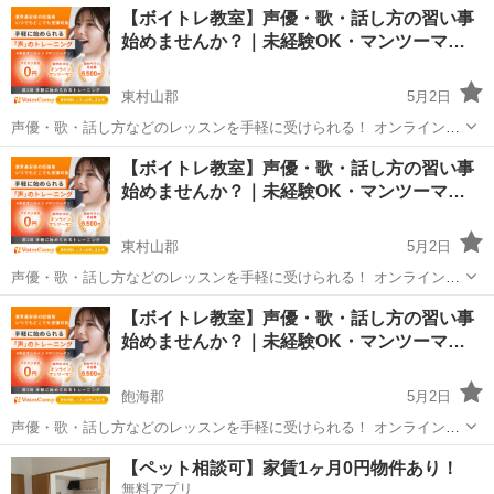
山形
西村山郡
その他
【ボイトレ教室】声優・歌・話し方の習い事
度受けてみたい」 「話し方に自信がなくて改善したい」 「歌が上手く
始めませんか？｜未経験OK・マンツーマ…
なって気...
東村山郡
5月2日
声優・歌・話し方などのレッスンを手軽に受けられる！ オンラインボ
イトレ教室「Voice Camp（ボイスキャンプ）」 「声優のレッスンを一
山形
東村山郡
その他
【ボイトレ教室】声優・歌・話し方の習い事
度受けてみたい」 「話し方に自信がなくて改善したい」 「歌が上手く
始めませんか？｜未経験OK・マンツーマ…
なって気...
東村山郡
5月2日
声優・歌・話し方などのレッスンを手軽に受けられる！ オンラインボ
イトレ教室「Voice Camp（ボイスキャンプ）」 「声優のレッスンを一
山形
東村山郡
その他
【ボイトレ教室】声優・歌・話し方の習い事
度受けてみたい」 「話し方に自信がなくて改善したい」 「歌が上手く
始めませんか？｜未経験OK・マンツーマ…
なって気...
飽海郡
5月2日
声優・歌・話し方などのレッスンを手軽に受けられる！ オンラインボ
イトレ教室「Voice Camp（ボイスキャンプ）」 「声優のレッスンを一
山形
飽海郡
その他
【ペット相談可】家賃1ヶ月0円物件あり！
度受けてみたい」 「話し方に自信がなくて改善したい」 「歌が上手く
無料アプリ
なって気...