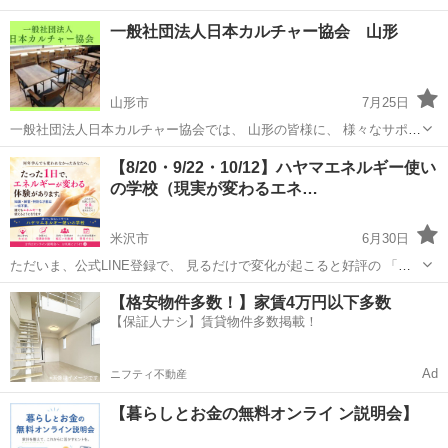
一般社団法人日本カルチャー協会 山形
山形市
7月25日
一般社団法人日本カルチャー協会では、 山形の皆様に、 様々なサポー
トをご提供させていただいております。 下記のURLをクリックする
山形
山形市
その他
【8/20・9/22・10/12】ハヤマエネルギー使い
と、詳細情報を見ることができます。 皆様のご利用を心よりお待ちし
の学校（現実が変わるエネ…
ております。 ●...
米沢市
6月30日
ただいま、公式LINE登録で、 見るだけで変化が起こると好評の 「エ
ネルギークロス動画」をプレゼント中！🎁✨ 友達登録して、「プレゼ
山形
米沢市
その他
興味
【格安物件多数！】家賃4万円以下多数
ント」と送ってください。 🍀公式LINE https://lin.ee...
【保証人ナシ】賃貸物件多数掲載！
Ad
ニフティ不動産
【暮らしとお金の無料オンライ ン説明会】