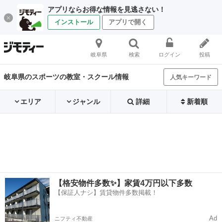
アプリならお得な情報を見逃さない！
インストール
アプリで開く
岐阜県
検索
ログイン
投稿
岐阜県のスポーツの教室・スクール情報
人気キーワード
エリア
ジャンル
詳細
新着順
【格安物件多数✨】家賃4万円以下多数
【保証人ナシ】賃貸物件多数掲載！
Ad
ニフティ不動産