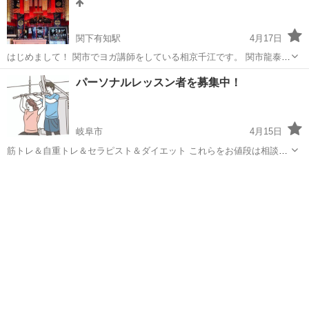
関下有知駅
4月17日
はじめまして！ 関市でヨガ講師をしている相京千江です。 関市龍泰寺
さんというお寺で 毎週ヨガクラスをしています。 基礎クラスのため、
岐阜
関市
関下有知駅
ヨガ
お寺
パーソナルレッスン者を募集中！
初心者大歓迎♪ 性別、年齢関係なく参加していただけます。 ●場所 龍
泰寺 ...
岐阜市
4月15日
筋トレ＆自重トレ＆セラピスト＆ダイエット これらをお値段は相談し
て、格安でさせていただきます！ ジムでなくても、出張でやったり
岐阜
岐阜市
その他
パーソナル
zoomやお電話で栄養管理や大会に出るための減量をしっかりコミット
しています！ 僕が（20代後半...