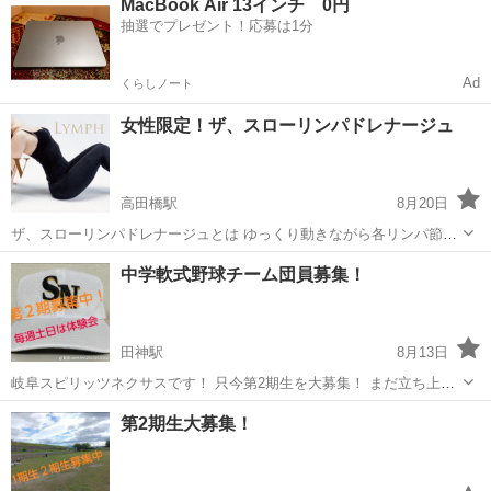
MacBook Air 13インチ 0円
募集です。 レッスン生は小学生から大人まで初心者大歓迎です。 新入
抽選でプレゼント！応募は1分
団生は来年卒業の小学6年生と...
Ad
くらしノート
女性限定！ザ、スローリンパドレナージュ
高田橋駅
8月20日
ザ、スローリンパドレナージュとは ゆっくり動きながら各リンパ節を
刺激していくことで体内にたまった余分な老廃物を排出し脂肪を燃焼
岐阜
岐阜市
高田橋駅
ヨガ
リンパドレナージュ
中学軟式野球チーム団員募集！
させます。むくみを改善し引き締まった体、つやのあるきれいな肌を
つくるのにとても効果的です。また、...
田神駅
8月13日
岐阜スピリッツネクサスです！ 只今第2期生を大募集！ まだ立ち上げ
たばかりのチームですが、個人レッスンでの実績で必ず成長させま
岐阜
岐阜市
田神駅
野球
軟式野球
第2期生大募集！
す。 高校で活躍したい選手は、是非ご連絡ください！ ホームページは
https://spirit...