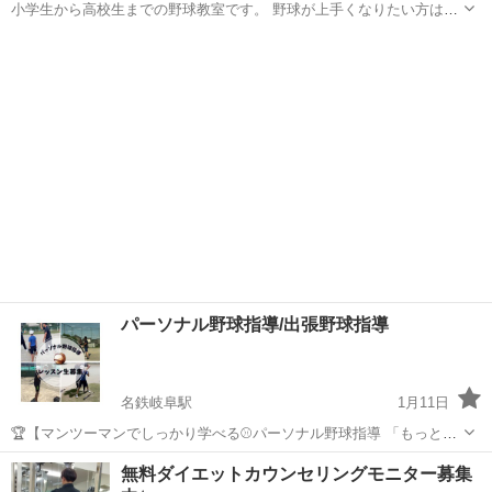
小学生から高校生までの野球教室です。 野球が上手くなりたい方は是
非一度無料体験レッスンにご参加ください！ 詳しくはホームページを
岐阜
岐阜市
田神駅
野球
小学生
ご覧ください！ https://gifu-spirits-Nexus.jmdofree.co...
パーソナル野球指導/出張野球指導
名鉄岐阜駅
1月11日
🏆【マンツーマンでしっかり学べる⚾️パーソナル野球指導 「もっと上
手くなりたい」 「チーム練習だけでは足りない」 「一人ひとりに合っ
岐阜
岐阜市
名鉄岐阜駅
野球
パーソナル
無料ダイエットカウンセリングモニター募集
た指導を受けたい」 そんなお子さんにおすすめの【完全マンツーマン