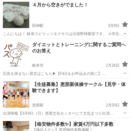
岐阜
各務原市
その他
子ども
４月から空きがでました！
きっかけが...。 「何をしたら良いのかわからない...」その気持ち分か
ります。 ...
田神駅
3月8日
こんにちは！ 岐阜スピリッツネクサスは出張野球教室です。 小学生か
ら高校生、社会人の野球初挑戦の方、軟式、硬式どちらも指導しま
岐阜
岐阜市
田神駅
野球
社会人
ダイエットとトレーニングに関するご質問へ
す。 ４月から少し枠が空きますのでこの機会に是非ご利用ください！
のお答え
まずは無料体験レッスンにご参...
岐阜市
2月26日
広告を挟まない原文はこちら▶︎【F&Sをお申込みの前に】
https://ameblo.jp/momiccotaro/entry-12880897543.html このお店の最
岐阜
岐阜市
その他
ストレッチ
【生徒募集】恵那新体操サークル【見学・体
新レビュー（口コミ・評価）を確認する▶︎...
験できます】
恵那駅
2月20日
出演情報【3月8日（日）恵那文化センターにて文化まつり出演
13:00〜】 見学、体験受付中（体験は無料でご参加いただけます） 見
岐阜
恵那市
恵那駅
体操
新体操
【格安物件多数✨】家賃4万円以下多数
ていただきありがとうございます。 恵那市で発足し16年になる新体操
【保証人ナシ】賃貸物件多数掲載！
サークルです。 ...