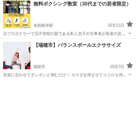
岐阜
大垣市
美濃赤坂駅
ヨガ
大人
無料ボクシング教室（30代までの若者限定）
金 お問い合わせください ・年齢層 ...
名鉄岐阜駅
10月11日
元プロボクサーで元不登校の親である私と息子の当事者が若者の居場
所を作る！不登校や引きこもり。原因は様々…自分は小さい頃から貧
岐阜
岐阜市
名鉄岐阜駅
空手/他格闘技
不登校
【瑞穂市】バランスボールエクササイズ
乏で母子家庭で育ち、貧乏脱却して人生変える為なプロボクサーに🥊
息子もボクシングと関わり不登校から引き...
瑞穂市
10月7日
音楽に合わせてポンポンと弾むだけ！ カラダを弾ませてココロも弾ま
せよう！ 運動不足の方。 痩せたい方。 リフレッシュしたい方。 産後
岐阜
瑞穂市
その他
バランスボール
体型に悩む方。 おしゃべり好きな方。 そんな方におすすめです❤️ 📍
瑞穂市内コミュニテ...