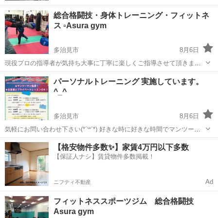
総合格闘技・身体トレーニング・フィットネ
ス ▫︎Asura gym
多治見市
8月6日
現役プロの指導者が気持ち大事に丁寧に楽しくご指導させて頂きま
す。 指導者、【アジアCMA KAIZER 現フライ級王者】 MMA総合格闘
岐阜
多治見市
空手/他格闘技
総合格闘技
パーソナルトレーニング 実施しています。
技 2022.11.6 RIZIN TKO勝利 ジムオープン 午後18時半〜21時半頃...
^_^
多治見市
8月6日
気軽にお問い合わせ下さい(*´꒳`*) 好きな時に好きな時間でマンツー指
導させて頂きます。 一人一人にあったトレーニング、エクササイズ、
岐阜
多治見市
その他
【格安物件多数✨】家賃4万円以下多数
ダイエット、ボクササイズ、格闘技。 現役のプロ総合格闘家の僕が直
【保証人ナシ】賃貸物件多数掲載！
接にてパーソナルトレーニ...
Ad
ニフティ不動産
フィットネススポーツジム 総合格闘技
Asura gym