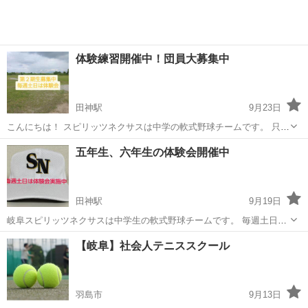
体験練習開催中！団員大募集中
田神駅
9月23日
こんにちは！ スピリッツネクサスは中学の軟式野球チームです。 只
今、第2期生大募集中です。 来年中学入学の6年生の皆さん！ いま中学
岐阜
岐阜市
田神駅
野球
軟式野球
五年生、六年生の体験会開催中
一年生でチームをかわりたいとお考えの方 是非一度ご相談ください！
ご連絡お待ちしておりま...
田神駅
9月19日
岐阜スピリッツネクサスは中学生の軟式野球チームです。 毎週土日は
体験練習を開催中です。 是非一度体験練習にご参加ください！ 沢山の
岐阜
岐阜市
田神駅
野球
軟式野球
【岐阜】社会人テニススクール
ご参加をお待ちしております。 五年の方でも参加大歓迎です。 ホーム
ページ https:/...
羽島市
9月13日