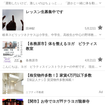
「運動したいけど、激しいのはちょっと…」 「誰かと一緒に体を動か
したい！」 そんな方にぴったりの教室です😊 ソフトバレーは、柔らか
岐阜
多治見市
多治見駅
その他
初心者
レッスン生募集中です
いボールを使うので体への負担が少なく、運動が久しぶりの方や初心
者の方でも安心して楽しめます！...
田神駅
5月22日
岐阜スピリッツネクサスは小学生、中学生、高校生が中心の野球教室
です。 野球がうまくなりたい、レギュラーとりたいと思う気持ちのあ
岐阜
岐阜市
田神駅
野球
レッスン生
【各務原市】体を整えるヨガ ピラティス
る子は、是非一度スピリッツネクサスの無料体験レッスンを受けてみ
教室
ませんか？ お問い合わせお待ちし...
各務原市
4月21日
こんにちは。ヨガ ピラティスインストラクターの中村です。 現在、
体を整えるヨガ ピラティス教室を開催しています。 参加者さんから
岐阜
各務原市
ヨガ
ピラティス
【格安物件多数！】家賃4万円以下多数
は 「体が軽くなった」「ギックリ腰をしなくなった」「肩が楽になっ
【保証人ナシ】賃貸物件多数掲載！
た」など、うれしいお声をい...
Ad
ニフティ不動産
【関市】お寺でヨガ⛩️テラヨガ龍泰寺