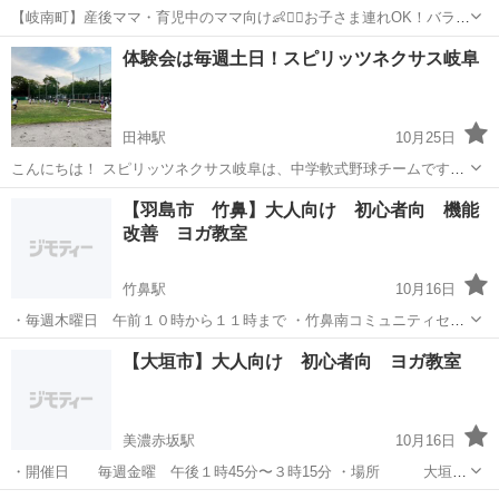
【岐南町】産後ママ・育児中のママ向け👶🧘‍♀️お子さま連れOK！バラン
スボールレッスン開催中♪ 岐南町の「スタジオMELIA」で、ママのた
岐阜
羽島郡
手力駅
その他
ママ
体験会は毎週土日！スピリッツネクサス岐阜
めのバランスボールレッスンを開催中！ 座って弾むだけの簡単な運動
で、体幹アップ...
田神駅
10月25日
こんにちは！ スピリッツネクサス岐阜は、中学軟式野球チームです。
高校で活躍できる為の身体、技術、精神作りが第1目標です！ 来年卒
岐阜
岐阜市
田神駅
野球
軟式野球
【羽島市 竹鼻】大人向け 初心者向 機能
業の小学6年生の方、やる気があれば大丈夫！ 是非一度スピリッツネ
改善 ヨガ教室
クサス岐阜の体験会にご参加く...
竹鼻駅
10月16日
・毎週木曜日 午前１０時から１１時まで ・竹鼻南コミュニティセン
ター ・４０代〜60代の方が多いです ・女性のみ ・駐車場完備 やさし
岐阜
羽島市
竹鼻駅
ヨガ
大人
【大垣市】大人向け 初心者向 ヨガ教室
くて穏やかな方が集まって 和気あいあいと行っていますよ(^^) 地元...
美濃赤坂駅
10月16日
・開催日 毎週金曜 午後１時45分〜３時15分 ・場所 大垣赤
坂地区センター https://maps.app.goo.gl/HFzULBMKwYHe2uR77 ・料