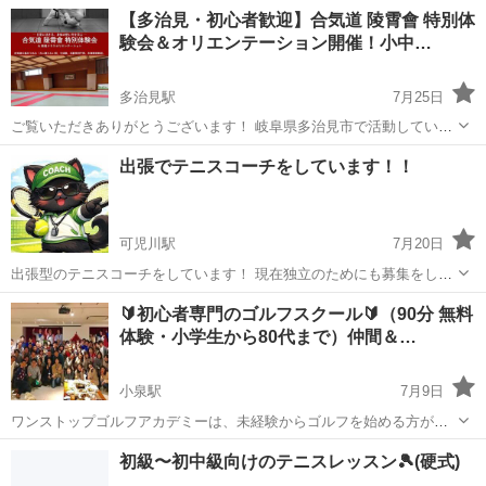
て細かく教えてもらえない、周りの人のレベルを気にして参加しにく
岐阜
本巣市
テニス
プライベートレッスン
【多治見・初心者歓迎】合気道 陵霄會 特別体
いなど、そんな方々のサポートをするため始めました！ １名様限定で
験会＆オリエンテーション開催！小中…
ガッツリレッスンをするので、1か...
多治見駅
7月25日
ご覧いただきありがとうございます！ 岐阜県多治見市で活動している
「合気道 陵霄會（りゅうしょうかい）」です。 8月15日(土)・16日(日)
岐阜
多治見市
多治見駅
空手/他格闘技
大人
出張でテニスコーチをしています！！
の2日間、陵霄會師範であり、早稲田大学講師・日本合気道協会師範を
務める佐藤忠...
可児川駅
7月20日
出張型のテニスコーチをしています！ 現在独立のためにも募集をして
います！！ コーチ歴約１０年です！ 初心者から相手が欲しい上級者ま
岐阜
可児市
可児川駅
テニス
テニスコーチ
🔰初心者専門のゴルフスクール🔰（90分 無料
で！ 頑張ってお相手させていただきます！ 気になる方はご連絡...
体験・小学生から80代まで）仲間＆…
小泉駅
7月9日
ワンストップゴルフアカデミーは、未経験からゴルフを始める方が
90％を占める、少人数制（1クラス最大4名）の初心者専門ゴルフスク
岐阜
多治見市
小泉駅
ゴルフ
少人数
初級〜初中級向けのテニスレッスン🎾(硬式)
ールです。 初心者・未経験者向けのレッスン内容と環境を整えており