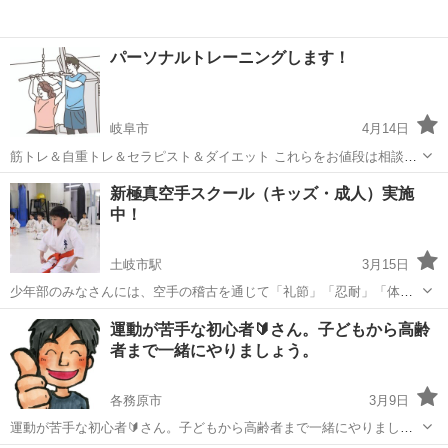
パーソナルトレーニングします！
岐阜市
4月14日
筋トレ＆自重トレ＆セラピスト＆ダイエット これらをお値段は相談し
て、格安でさせていただきます！ 僕が（20代後半）西岐阜よりに住ん
岐阜
岐阜市
その他
パーソナルトレーニング
新極真空手スクール（キッズ・成人）実施
でいて、車ある方限定でお願いします！ 僕の実績としましては、以下
中！
の通りです。 岐阜大会：優...
土岐市駅
3月15日
少年部のみなさんには、空手の稽古を通じて「礼節」「忍耐」「体
力」を育てます。慣れてきたら、昇級審査や試合に参加して目標に向
岐阜
土岐市
土岐市駅
スポーツ
極真空手
運動が苦手な初心者🔰さん。子どもから高齢
かって努力出来る力を養いましょう。 一般部のみなさんには、多忙な
者まで一緒にやりましょう。
中、時間を惜しんで参加してくださって...
各務原市
3月9日
運動が苦手な初心者🔰さん。子どもから高齢者まで一緒にやりましょ
う。 「運動や柔軟しなくっちゃね〜」と思ってはいるけど、なかなか