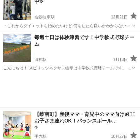
中✨
指導】です💪 📋 内容...
名鉄岐阜駅
12月21日
・これからダイエットを始めたいけど 何をしたら良いかわからない💦
・ダイエットに何回もチャレンジしたけど リバウンドを繰り返してい
岐阜
岐阜市
名鉄岐阜駅
スポーツ
無料
毎週土日は体験練習です！中学軟式野球チー
る💦 といった方にオススメです‼︎ 現状やお悩みを聞いて 今後のダイエ
ム
ットプランを一緒に考...
田神駅
11月3日
こんにちは！ スピリッツネクサス岐阜は中学軟式野球チームです。 只
今、団員を大募集中です。 来年卒業の小学6年生の男女で野球大好き
岐阜
岐阜市
田神駅
野球
軟式野球
な方は是非一度スピリッツネクサス岐阜の体験練習にご参加くださ
い！ 沢山の仲間と共に参加して頂...
【岐南町】産後ママ・育児中のママ向け👶🧘‍♀️
お子さま連れOK！バランスボール…
手力駅
10月27日