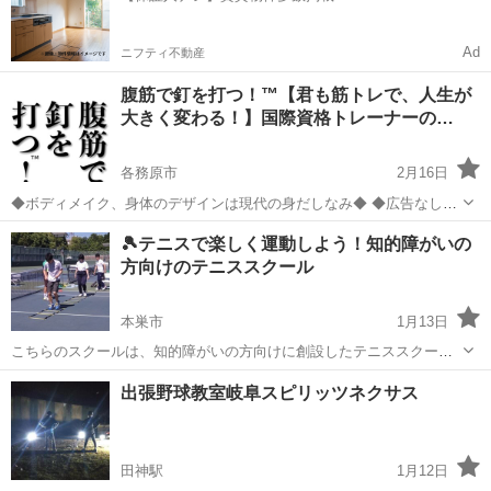
Ad
ニフティ不動産
腹筋で釘を打つ！™️【君も筋トレで、人生が
大きく変わる！】国際資格トレーナーの…
各務原市
2月16日
◆ボディメイク、身体のデザインは現代の身だしなみ◆ ⁡◆広告なしの
原文はこちら▶︎ https://www.google.com/search?
岐阜
各務原市
その他
パーソナルトレーニング
🎾テニスで楽しく運動しよう！知的障がいの
q=%E3%82%AD%E3%83%83%E3%82%AF%E5%A1%B...
方向けのテニススクール
本巣市
1月13日
こちらのスクールは、知的障がいの方向けに創設したテニススクール
です。 学校を卒業してから運動する機会が減り、そんな時間を提供し
岐阜
本巣市
テニス
テニスコート
出張野球教室岐阜スピリッツネクサス
てほしいという声に応えて始めました。 テニスは、体力向上や協調性
の育成など、さまざまな効果が期待で...
田神駅
1月12日