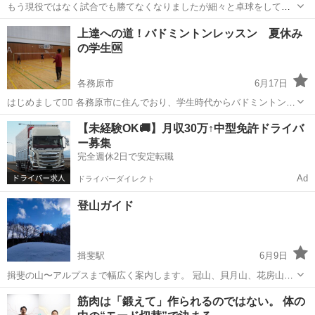
もう現役ではなく試合でも勝てなくなりましたが細々と卓球をしてお
り、今は監督役とかコーチ役(指導)とかを時々してます。 昔、何度か
岐阜
羽島郡
柳津駅
卓球
スポーツ少年団
上達への道！バドミントンレッスン 夏休み
全国大会に出た事もあります。 ちょっと前までは、スポーツ少年団と
の学生🆗
かクラブで教えてました。今は、暇...
各務原市
6月17日
はじめまして🖐🏻 各務原市に住んでおり、学生時代からバドミントンを
やっている３９歳です。学生の頃から教えるのが好きで、今も知り合
岐阜
各務原市
バドミントン
レッスン
【未経験OK🚚】月収30万↑中型免許ドライバ
った人に教えたりしていましたが、この度スポーツ整体の資格を取得
ー募集
したのをきっかけにバドミント...
完全週休2日で安定転職
Ad
ドライバーダイレクト
登山ガイド
揖斐駅
6月9日
揖斐の山〜アルプスまで幅広く案内します。 冠山、貝月山、花房山、
能郷白山 北アルプス 南アルプス 中央アルプス ・日帰り登山 ・テント
岐阜
揖斐郡
揖斐駅
その他
料金
筋肉は「鍛えて」作られるのではない。 体の
泊 ・里山歩き ・ハイキング ・ヤブ山 ・北アルプス ・スノーシュー