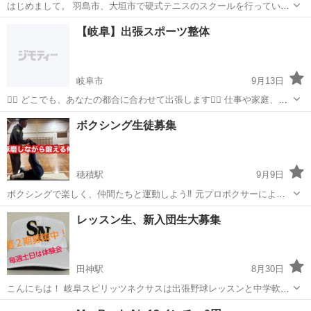
はじめまして。 羽島市、大垣市で硬式テニスのスクールを行っていま
す。 入会料等はなく当日に参加費だけですので、お気軽にお越しいた
岐阜
羽島市
テニス
テニスコート
【岐阜】出張スポーツ整体
だけます。 コロナ禍で運動する機会も減ってしまいましたが、少しず
つ運動習慣を取り入れて...
岐阜市
9月13日
🏃‍♂️ どこでも、あなたの都合に合わせて出張します🏃‍♀️ 仕事や家庭、予
定に合わせて、あなたの選んだ場所であなたに合ったスポーツ整体を
岐阜
岐阜市
スポーツ
場所
ボクシング生徒募集
提供します。 スポーツをしない方も身体の疲れをとります。 💆‍♂️ カラ
ダのメンテ...
穂積駅
9月9日
ボクシングで楽しく、仲間たちと運動しよう‼︎ 元プロボクサーによる
ボクシング&筋トレなどの指導。 ・ボクシングジムはちょっとハード
岐阜
本巣郡
穂積駅
スポーツ
ボクシングジム
レッスン生、新入団生大募集
ルが高い、けどミット打ちや体験をして見たい方。 ・運動したいけど
一人ではなかなか続けられな...
田神駅
8月30日
こんにちは！ 岐阜スピリッツネクサスは出張野球レッスンと中学軟式
野球チームを運営しております。 今回はレッスン生と新入団生の同時
岐阜
岐阜市
田神駅
野球
レッスン生