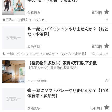
中の“モード切替”で決まる。 ⁡
・ノルディックウォ...
各務原市
6月4日
⁡◆広告なしの原文はこちら▶︎
https://note.com/otsukare_/n/n84ddef1f1a39?sub_rt=share_pb LINE公
岐阜
各務原市
体操
筋肉
🏸 一緒にバドミントンやりませんか？【おと
式アカウント https://lin.ee/EopaDCU...
な・多治見】
多治見駅
6月3日
🏸 一緒にバドミントンやりませんか？【おとな・多治見】 「久しぶり
に体を動かしたい！」 「バドミントン、やってみたかったんだよな
岐阜
多治見市
多治見駅
バドミントン
初心者
【格安物件多数✨】家賃4万円以下多数
～」 そんな方、大歓迎です😊 仕事終わりにみんなで楽しく汗をかきま
【保証人ナシ】賃貸物件多数掲載！
せんか？ 難しいことは気...
Ad
ニフティ不動産
🏐 一緒にソフトバレーやりませんか？【TYK
体育館・多治見】
多治見駅
5月30日