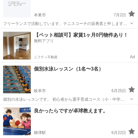
ますので、ご自身のペースでリ...
本巣市
7月2日
フリーランスで活動しています、テニスコーチの簱勇貴と申します。
現在、グループレッスンのメンバーを募集中です。 詳細は、月2回の
岐阜
本巣市
テニス
レッスン
【ペット相談可】家賃1ヶ月0円物件あり！
レッスンで1回2時間。 4名までのグループレッスンで、基礎練習の日
無料アプリ
とゲーム練習の日を分けて行っ...
Ad
ニフティ不動産
個別水泳レッスン（1名〜3名）
岐阜市
6月25日
個別の水泳レッスンです。 初心者から選手育成コース（小・中学
生）、幼児から高齢者、障がいのある方まで指導いたします。 スイミ
岐阜
岐阜市
水泳
コーチ
良かったらですが卓球教えます。
ングスクールは苦手 スイミング進級テストに合格したい 選手・育成コ
ースだけどもっとタイムを伸ばした...
柳津駅
6月22日