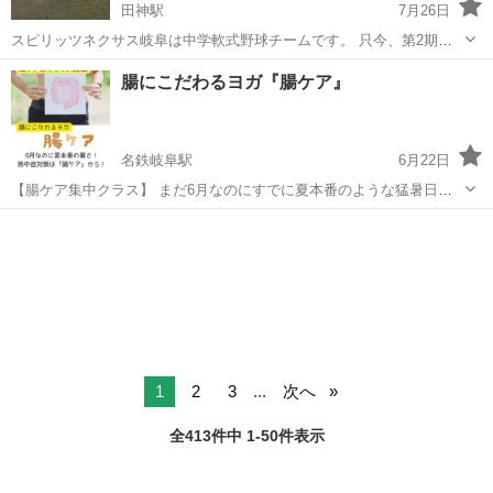
田神駅
7月26日
スピリッツネクサス岐阜は中学軟式野球チームです。 只今、第2期生
を募集しています。 来年卒業の6年生の方！ 中学１年生でチームを変
岐阜
岐阜市
田神駅
野球
軟式野球
腸にこだわるヨガ『腸ケア』
わりたい方、是非一度、ご連絡ください！ 沢山のお問い合わせお待ち
しております。 https...
名鉄岐阜駅
6月22日
【腸ケア集中クラス】 まだ6月なのにすでに夏本番のような猛暑日が
続いていますね。 皆さんは熱中症対策をどのようにしていらっしゃい
岐阜
岐阜市
名鉄岐阜駅
ヨガ
イルチブレインヨガ
ますか？ ・睡眠をしっかりとる ・水分補給をこまめにする ・発酵食
品など食事に気をつかう そし...
1
2
3
...
次へ
全413件中 1-50件表示