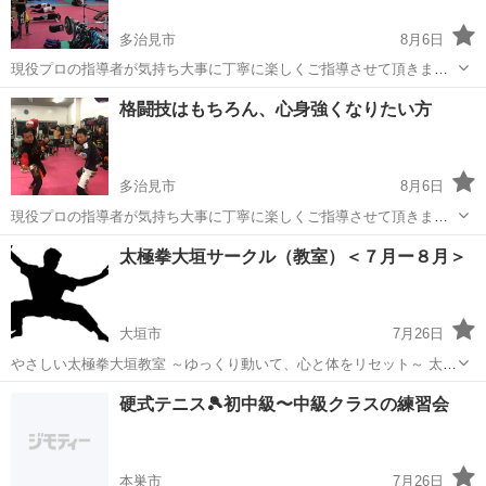
多治見市
8月6日
現役プロの指導者が気持ち大事に丁寧に楽しくご指導させて頂きま
す。 指導者、【アジアCMA KAIZER 現フライ級王者】 MMA総合格闘
岐阜
多治見市
空手/他格闘技
総合格闘技
格闘技はもちろん、心身強くなりたい方
技 2022.11.6 RIZIN TKO勝利 ジムオープン 午後18時半〜21時半頃...
多治見市
8月6日
現役プロの指導者が気持ち大事に丁寧に楽しくご指導させて頂きま
す。 指導者、【アジアCMA KAIZER 現フライ級王者】 MMA総合格闘
岐阜
多治見市
空手/他格闘技
太極拳大垣サークル（教室）＜７月ー８月＞
技 2022.11.6 RIZIN TKO勝利 ジムオープン 午後18時半〜21時半頃...
大垣市
7月26日
やさしい太極拳大垣教室 ～ゆっくり動いて、心と体をリセット～ 太極
拳は、ゆったりとした動きで全身をバランスよく使う中国発祥の健康
岐阜
大垣市
太極拳
日本武術太極拳連盟
硬式テニス🎾初中級〜中級クラスの練習会
法です。令和８年７月中旬より、太極拳大垣サークル（教室）を新し
く開催します。 激し...
本巣市
7月26日