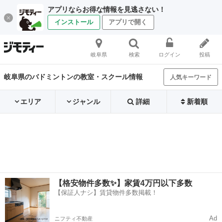
アプリならお得な情報を見逃さない！
インストール
アプリで開く
岐阜県
検索
ログイン
投稿
岐阜県のバドミントンの教室・スクール情報
人気キーワード
エリア
ジャンル
詳細
新着順
【格安物件多数✨】家賃4万円以下多数
【保証人ナシ】賃貸物件多数掲載！
Ad
ニフティ不動産