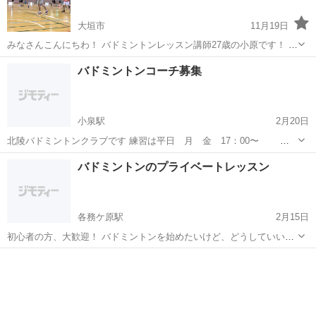
大垣市
11月19日
みなさんこんにちわ！ バドミントンレッスン講師27歳の小原です！ 自
己紹介含めレッスン内容の詳細以下になります！ １．バドミントン講
岐阜
大垣市
バドミントン
レッスン
バドミントンコーチ募集
師の経歴 ・高校時代：高校からバドミントンを始め、3年時では部長
を任されていまし...
小泉駅
2月20日
北陵バドミントンクラブです 練習は平日 月 金 17：00〜
休日は各週で活動時間違います 現在19人の生徒いますが コーチが1人
岐阜
多治見市
小泉駅
バドミントン
コーチ
バドミントンのプライベートレッスン
で面倒見てくれていて 負担が大きい為 コーチ大募集しています 気に
なる方はご連絡よろし...
各務ケ原駅
2月15日
初心者の方、大歓迎！ バドミントンを始めたいけど、どうしていいか
分からない方是非ご相談下さい。 バドミントンを楽しみたい方、強く
岐阜
各務原市
各務ケ原駅
バドミントン
なりたい方！ 男女年齢問いません。 人数 1～4人 場所 応相談 ...
プライベートレッスン