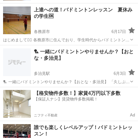
上達への道！バドミントンレッスン 夏休み
の学生🆗
各務原市
6月17日
はじめまして🖐🏻 各務原市に住んでおり、学生時代からバドミントンを
やっている３９歳です。学生の頃から教えるのが好きで、今も知り合
岐阜
各務原市
バドミントン
レッスン
🏸 一緒にバドミントンやりませんか？【おと
った人に教えたりしていましたが、この度スポーツ整体の資格を取得
な・多治見】
したのをきっかけにバドミント...
多治見駅
6月3日
🏸 一緒にバドミントンやりませんか？【おとな・多治見】 「久しぶり
に体を動かしたい！」 「バドミントン、やってみたかったんだよな
岐阜
多治見市
多治見駅
バドミントン
初心者
【格安物件多数！】家賃4万円以下多数
～」 そんな方、大歓迎です😊 仕事終わりにみんなで楽しく汗をかきま
【保証人ナシ】賃貸物件多数掲載！
せんか？ 難しいことは気...
Ad
ニフティ不動産
誰でも楽しくレベルアップ！バドミントレッ
スン！