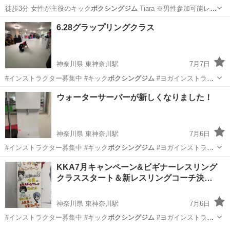
徒歩3分 女性が主役のキック
ボクシングジム
Tiara ※男性参加可能レ
ッ…
兵庫
伊丹市
伊丹駅
空手/他格闘技
ティアラ
6.28グラップリングクラス
神奈川県 東神奈川駅
7月7日
#インストラクター募集中 #キック
ボクシングジム
#ヨガインストラク
ター募集中 …
神奈川
横浜市
東神奈川駅
空手/他格闘技
ウォーターサーバーが新しくなりました！
グラップリング
神奈川県 東神奈川駅
7月6日
#インストラクター募集中 #キック
ボクシングジム
#ヨガインストラク
ター募集中 …
神奈川
横浜市
東神奈川駅
空手/他格闘技
出稽古
KKA7月キャンペーン&ビギナーレスリング
クラススタート＆新レスリングコーチ決…
神奈川県 東神奈川駅
7月6日
#インストラクター募集中 #キック
ボクシングジム
#ヨガインストラク
ター募集中 …