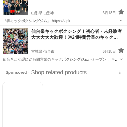
山形県 山形市
6月18日
『轟キック
ボクシングジム
』 https://vipk…
山形
山形市
空手/他格闘技
ボクシングジム
仙台泉キックボクシング！初心者・未経験者
大大大大大歓迎！🌞24時間営業のキック…
宮城県 仙台市
6月18日
仙台八乙女🌈に24時間営業のキック
ボクシングジム
がオープン！ キッ
クボク…
宮城
仙台市
スポーツ
キックボクシング