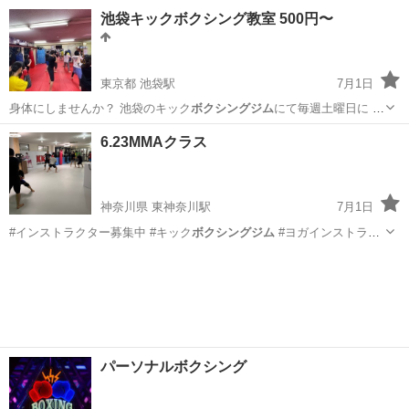
ジム
やパーソナルジ…
大阪
東大阪市
東花園駅
空手/他格闘技
ボクシングジム
池袋キックボクシング教室 500円〜
東京都 池袋駅
7月1日
身体にしませんか？ 池袋のキック
ボクシングジム
にて毎週土曜日に キ
ックボクシング…
東京
豊島区
池袋駅
空手/他格闘技
キックボクシング
6.23MMAクラス
神奈川県 東神奈川駅
7月1日
#インストラクター募集中 #キック
ボクシングジム
#ヨガインストラク
ター募集中 …
神奈川
横浜市
東神奈川駅
空手/他格闘技
MMA
パーソナルボクシング