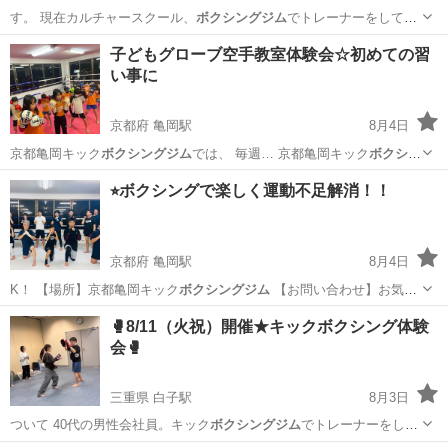
す。 現在カルチャースクール、
ボクシングジム
でトレーナーをしてい
ます。また元 …
神奈川
川崎市
新百合ヶ丘駅
その他
ピラティス
子どもグローブ空手教室体験会☆初めての習
い事に
京都府 亀岡駅
8月4日
京都亀岡キック
ボクシングジム
では、 毎週… 京都亀岡キック
ボクシン
グジム
📩 お問い…
京都
亀岡市
亀岡駅
空手/他格闘技
グローブ空手
⭐︎ボクシングで楽しく運動不足解消！！
京都府 亀岡駅
8月4日
K！ 【場所】京都亀岡キック
ボクシングジム
【お問い合わせ】お気軽
にDM・…
京都
亀岡市
亀岡駅
空手/他格闘技
格闘技
🥊8/11（火祝）開催★キックボクシング体験
会🥊
三重県 白子駅
8月3日
ついて 40代の男性会社員。キック
ボクシングジム
でトレーナーをして
います。アマチュ…