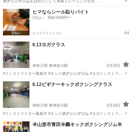
ボクシングジム
を貸切りにして本格トレーニングが出…
愛知
名古屋市
浅間町駅
空手/他格闘技
ボクシングジム
ヒマならシール貼りバイト
日払い 時給1400円〜
Ad
ヒバライドットコム
6.13ヨガクラス
神奈川県 東神奈川駅
6月20日
#インストラクター募集中 #キック
ボクシングジム
#ヨガインストラク
ター募集中 …
神奈川
横浜市
東神奈川駅
ヨガ
レスリング
6.12ビギナーキックボクシングクラス
神奈川県 東神奈川駅
6月19日
#インストラクター募集中 #キック
ボクシングジム
#ヨガインストラク
ター募集中 …
神奈川
横浜市
東神奈川駅
空手/他格闘技
🌞山形市青田🌞轟キックボクシングジム🌞
キッズキックボクシング