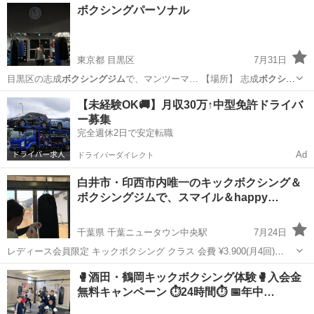
三重
鈴鹿市
白子駅
空手/他格闘技
キックボクシング
ボクシングパーソナル
東京都 目黒区
7月31日
目黒区の志成
ボクシングジム
で、マンツーマ… 【場所】 志成
ボクシン
グジム
最寄駅：目黒…
東京
目黒区
空手/他格闘技
パーソナル
【未経験OK🚚】月収30万↑中型免許ドライバ
ー募集
完全週休2日で安定転職
Ad
ドライバーダイレクト
白井市・印西市内唯一のキックボクシング＆
ボクシングジムで、スマイル＆happy…
千葉県 千葉ニュータウン中央駅
7月24日
レディース会員限定 キックボクシング クラス 会費 ¥3.900(月4回)
¥4.800(月8回) ¥7.800(月16回) 日曜日AM10:00〜11:00 月曜日
千葉
白井市
千葉ニュータウン中央駅
美容健康
ミット
🥊酒田・鶴岡キックボクシング体験🥊入会金
...
無料キャンペーン ⏱24時間⏱ 📅年中…