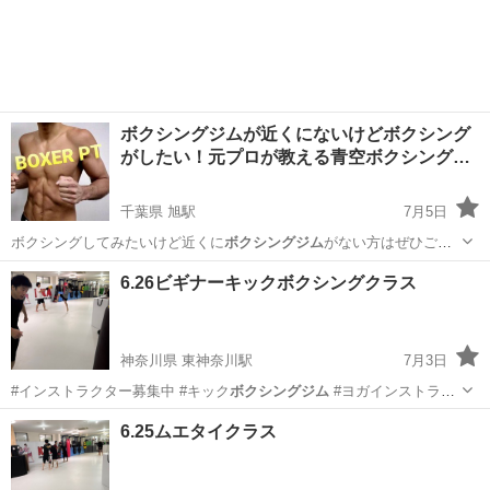
神奈川
横浜市
東神奈川駅
空手/他格闘技
キッズキックボクシング
ボクシングジムが近くにないけどボクシング
がしたい！元プロが教える青空ボクシング…
千葉県 旭駅
7月5日
ボクシングしてみたいけど近くに
ボクシングジム
がない方はぜひご利
用ください！ …
千葉
旭市
旭駅
空手/他格闘技
シャドーボクシング
6.26ビギナーキックボクシングクラス
神奈川県 東神奈川駅
7月3日
#インストラクター募集中 #キック
ボクシングジム
#ヨガインストラク
ター募集中 …
神奈川
横浜市
東神奈川駅
空手/他格闘技
6.25ムエタイクラス
キッズキックボクシング