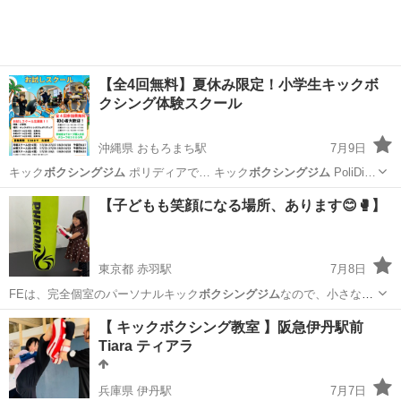
【全4回無料】夏休み限定！小学生キックボ
クシング体験スクール
沖縄県 おもろまち駅
7月9日
キック
ボクシングジム
ポリディアで… キック
ボクシングジム
PoliDi…
沖縄
那覇市
おもろまち駅
その他
夏休み
【子どもも笑顔になる場所、あります😊🥊】
東京都 赤羽駅
7月8日
FEは、完全個室のパーソナルキック
ボクシングジム
なので、小さなお
子さま連れでも周り…
東京
北区
赤羽駅
空手/他格闘技
KICK
【 キックボクシング教室 】阪急伊丹駅前
Tiara ティアラ
兵庫県 伊丹駅
7月7日