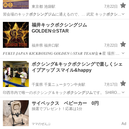
東京都 池袋駅
7月22日
習会場のキック
ボクシングジム
に通えるので、… 武宏 キック
ボクシン
グジム
の一般会員から…
東京
豊島区
池袋駅
空手/他格闘技
講座
福井キックボクシングジム
GOLDEN☆STAR
福井県 福井口駅
7月22日
𝑭𝑼𝑲𝑼𝑰 𝑱𝑨𝑷𝑨𝑵 𝑲𝑰𝑪𝑲𝑩𝑶𝑿𝑰𝑵𝑮 𝑮𝑶𝑳𝑫𝑬𝑵☆𝑺𝑻𝑨𝑹 𝑻𝑬𝑨𝑴金★星 場所:福
井県福井市松本郵便局横 火曜𝟏𝟖:𝟑𝟎〜𝟐𝟎:𝟎𝟎 木曜𝟏𝟖:𝟑𝟎〜𝟐𝟎:𝟎𝟎 土曜
福井
福井市
福井口駅
空手/他格闘技
ボクシングジム
ボクシング&キックボクシングで楽しくシェ
𝟏𝟎:𝟎𝟎〜𝟏𝟏:𝟑𝟎 月水も可能 🌟新規会...
イプアップ スマイル&happy
千葉県 千葉ニュータウン中央駅
7月17日
印西市内で唯一のボクシング＆キック
ボクシングジム
です。 SHIROI
DREAM …
千葉
白井市
千葉ニュータウン中央駅
美容健康
サイベックス ベビーカー 0円
抽選でプレゼント！応募は1分
キックボクシング
Ad
ママのぜんぶ