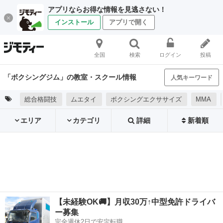
アプリならお得な情報を見逃さない！
インストール
アプリで開く
全国
検索
ログイン
投稿
「ボクシングジム」の教室・スクール情報
人気キーワード
総合格闘技
ムエタイ
ボクシングエクササイズ
MMA
エリア
カテゴリ
詳細
新着順
【未経験OK🚚】月収30万↑中型免許ドライバ
ー募集
完全週休2日で安定転職