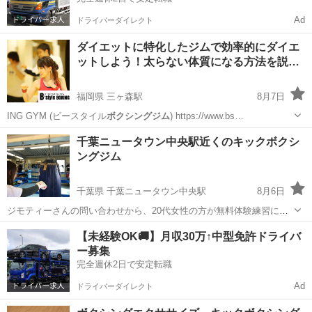
Ad
ドライバーダイレクト
ダイエットに特化したジムで効率的にダイエ
ットしよう！太らない体質になる方法を説…
福岡県 三ヶ森駅
8月7日
ING GYM (ビースタイル
ボクシングジム
) https://www.bs…
福岡
北九州市
三ヶ森駅
その他
千葉ニュータウン中央駅近くのキックボクシ
ングジム
千葉県 千葉ニュータウン中央駅
8月6日
ジモティーさんの問い合わせから、20代女性の方が無料体験練習に参
加して頂きました。 お気軽に見学＆無料体験練習お待ちしております
千葉
白井市
千葉ニュータウン中央駅
空手/他格闘技
【未経験OK🚚】月収30万↑中型免許ドライバ
(^^) ホームページはこちらから https://www.shiroi-dream-box....
ー募集
武道
完全週休2日で安定転職
Ad
ドライバーダイレクト