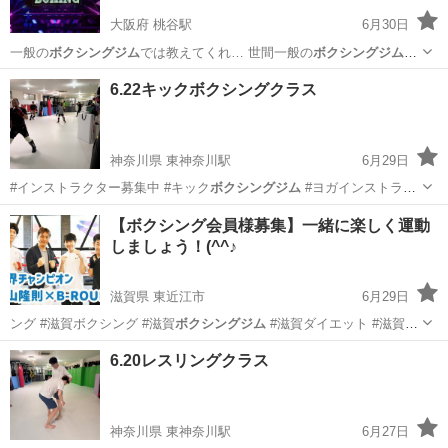
大阪府 桃谷駅
6月30日
一般の
ボクシングジム
では教えてくれ… 世間一般の
ボクシングジム
様
でご満足され…
大阪
大阪市
桃谷駅
空手/他格闘技
ボクシングジム
6.22キックボクシングクラス
神奈川県 東神奈川駅
6月29日
#インストラクター募集中 #キック
ボクシングジム
#ヨガインストラク
ター募集中 …
神奈川
横浜市
東神奈川駅
空手/他格闘技
【ボクシング会員様募集】一緒に楽しく運動
しましょう！(^^♪
キックボクシング
滋賀県 東近江市
6月29日
ング #滋賀ボクシング #滋賀
ボクシングジム
#滋賀ダイエット #滋賀フ
ィ…
滋賀
東近江市
空手/他格闘技
健康志向
6.20レスリングクラス
神奈川県 東神奈川駅
6月27日