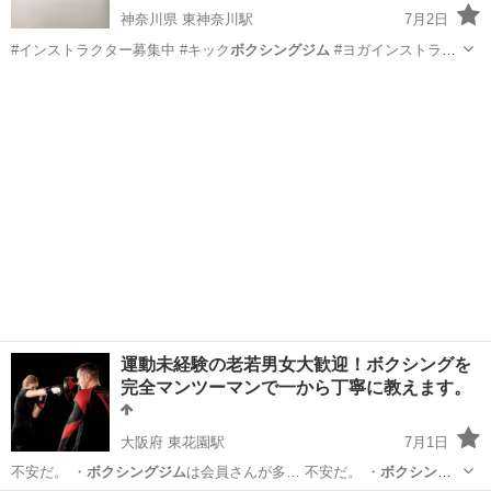
神奈川県 東神奈川駅
7月2日
#インストラクター募集中 #キック
ボクシングジム
#ヨガインストラク
ター募集中 …
神奈川
横浜市
東神奈川駅
空手/他格闘技
レスリング
運動未経験の老若男女大歓迎！ボクシングを
完全マンツーマンで一から丁寧に教えます。
大阪府 東花園駅
7月1日
不安だ。 ・
ボクシングジム
は会員さんが多… 不安だ。 ・
ボクシング