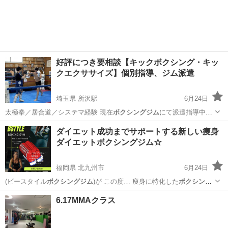
好評につき要相談【キックボクシング・キッ
クエクササイズ】個別指導、ジム派遣
埼玉県 所沢駅
6月24日
太極拳／居合道／システマ経験 現在
ボクシングジム
にて派遣指導中
OPBFランカー …
埼玉
所沢市
所沢駅
空手/他格闘技
キックボクシング
ダイエット成功までサポートする新しい痩身
ダイエットボクシングジム☆
福岡県 北九州市
6月24日
(ビースタイル
ボクシングジム
)が この度… 痩身に特化した
ボクシング
ジム
です お… 成功に特化した
ボクシングジム
です(ﾉ∀`)… (ビースタイ
福岡
北九州市
美容健康
リン
6.17MMAクラス
ル
ボクシングジム
)で検索、もし…