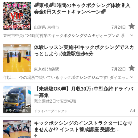
広い…
山形
酒田市
その他
ボクシングジム
🌈東根🌈1時間のキックボクシング体験🥊入
会金0円スタートキャンペーン🌈
山形県 東根市
7月24日
東根市中央に24時間営業のキック
ボクシングジム
🥊がオープン🌠 系列
店の山形店、…
山形
東根市
スポーツ
ボクシングジム
体験レッスン実施中!キックボクシングでスカ
っとしよう♪池袋駅徒歩5分
東京都 池袋駅
7月22日
年以上、今の場所で続いているキック
ボクシングジム
です! ダイエッ
ト、ストレス発散…
東京
豊島区
池袋駅
スポーツ
ボクシングジム
【未経験OK🚚】月収30万↑中型免許ドライバ
ー募集
完全週休2日で安定転職
Ad
ドライバーダイレクト
キックボクシングのインストラクターになり
ませんか!? インスト養成講座 受講生…