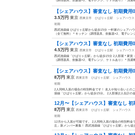
（調理器具、炊飯器×2、電子レンジ、ケトルあり） * 洗濯機
【シェアハウス】審査なし 初期費用0
3.5万円
東京
西東京市
ひばりヶ丘駅
シェアハウス
初期
西武池袋線 ひばりヶ丘駅から徒歩15分 一軒家のシェアハウスで
（全て無料） * キッチン（調理器具、炊飯器×2、電子レンジ、
【シェアハウス】審査なし 初期費用0
4.5万円
東京
西東京市
ひばりヶ丘駅
シェアハウス
西武池袋線「ひばりヶ丘駅」から徒歩15分 2人部屋 * 家賃：35
（調理器具、炊飯器×2、電子レンジ、ケトルあり） * 洗濯機、
【シェアハウス】審査なし 初期費用
8万円
東京
西東京市
ひばりヶ丘駅
シェアハウス
初期
2人同時入居の場合の特別料金です！ 友人や知り合いとのご
袋線「ひばりヶ丘駅」から徒歩15分。 2人部屋(2人合計の金額) 
12月〜【シェアハウス】審査なし 初期
8万円
東京
西東京市
ひばりヶ丘駅
シェアハウス
初期
12月から入居が可能です。 2人同時入居の場合の特別料金
丘」新メンバー募集！ 西武池袋線「ひばりヶ丘駅」から徒歩15分