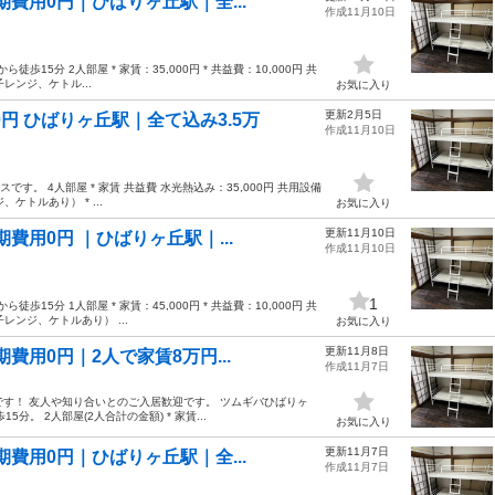
費用0円｜ひばりヶ丘駅｜全...
作成11月10日
5分 2人部屋 * 家賃：35,000円 * 共益費：10,000円 共
レンジ、ケトル...
お気に入り
更新2月5日
円 ひばりヶ丘駅｜全て込み3.5万
作成11月10日
す。 4人部屋 * 家賃 共益費 水光熱込み：35,000円 共用設備
ケトルあり） * ...
お気に入り
更新11月10日
費用0円 ｜ひばりヶ丘駅｜...
作成11月10日
1
5分 1人部屋 * 家賃：45,000円 * 共益費：10,000円 共
レンジ、ケトルあり） ...
お気に入り
更新11月8日
費用0円｜2人で家賃8万円...
作成11月7日
です！ 友人や知り合いとのご入居歓迎です。 ツムギバひばりヶ
。 2人部屋(2人合計の金額) * 家賃...
お気に入り
更新11月7日
費用0円｜ひばりヶ丘駅｜全...
作成11月7日