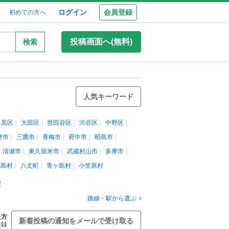
ログイン
会員登録
初めての方へ
投稿画面へ(無料)
検索
人気キーワード
目黒区
大田区
世田谷区
渋谷区
中野区
野市
三鷹市
青梅市
府中市
昭島市
清瀬市
東久留米市
武蔵村山市
多摩市
蔵島村
八丈町
青ヶ島村
小笠原村
駅
路線・駅から選ぶ
た方
新着投稿の通知をメールで受け取る
登録