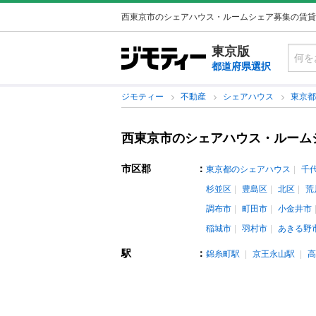
西東京市のシェアハウス・ルームシェア募集の賃貸
東京版
都道府県選択
ジモティー
不動産
シェアハウス
東京
西東京市のシェアハウス・ルーム
市区郡
：
東京都のシェアハウス
千
杉並区
豊島区
北区
荒
調布市
町田市
小金井市
稲城市
羽村市
あきる野
駅
：
錦糸町駅
京王永山駅
高