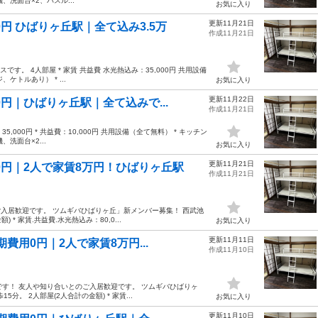
、洗面台×2、バスル...
お気に入り
更新11月21日
円 ひばりヶ丘駅｜全て込み3.5万
作成11月21日
す。 4人部屋 * 家賃 共益費 水光熱込み：35,000円 共用設備
ケトルあり） * ...
お気に入り
更新11月22日
円｜ひばりヶ丘駅｜全て込みで...
作成11月21日
,000円 * 共益費：10,000円 共用設備（全て無料） * キッチン
洗面台×2...
お気に入り
更新11月21日
0円｜2人で家賃8万円！ひばりヶ丘駅
作成11月21日
入居歓迎です。 ツムギバひばりヶ丘」新メンバー募集！ 西武池
* 家賃.共益費.水光熱込み：80,0...
お気に入り
更新11月11日
費用0円｜2人で家賃8万円...
作成11月10日
です！ 友人や知り合いとのご入居歓迎です。 ツムギバひばりヶ
。 2人部屋(2人合計の金額) * 家賃...
お気に入り
更新11月10日