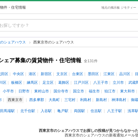
物件・住宅情報
地元の掲示板 ジモティー
都のシェアハウス
西東京市のシェアハウス
シェア募集の賃貸物件・住宅情報
全131件
代田区
中央区
港区
新宿区
文京区
台東区
墨田区
江東区
品川区
川区
板橋区
練馬区
足立区
葛飾区
江戸川区
八王子市
立川市
武蔵
小平市
日野市
東村山市
国分寺市
国立市
福生市
狛江市
東大和市
市
西東京市
西多摩郡
大島町
三宅村
利島村
新島村
神津島村
御
田馬場駅
北千住駅
入谷駅
亀戸駅
両国駅
住吉駅
八王子駅
浅草
西東京市のシェアハウスでお探しの投稿が見つからなかっ
西東京市のシェアハウスの新着通知メール