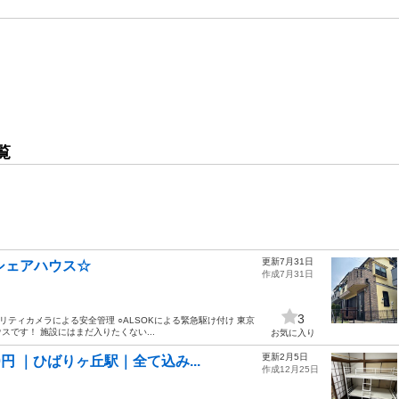
覧
更新7月31日
シェアハウス☆
作成7月31日
3
リティカメラによる安全管理 ○ALSOKによる緊急駆け付け 東京
です！ 施設にはまだ入りたくない...
お気に入り
更新2月5日
 ｜ひばりヶ丘駅｜全て込み...
作成12月25日