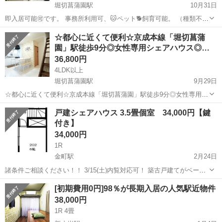
堀切菖蒲園駅
10月31日
即入居可能🉑です。 事務所利用可、🐱ペット🐕️飼育可能。 （種類不
問） ペット飼育の場合は敷金2ヶ月お願い致します。 大人数での入居
東京
葛飾区
堀切菖蒲園駅
シェアハウス
徒歩
☆都心に近くて便利☆京成本線「堀切菖蒲
可能🉑 各部屋にエアコン付き。 3部屋+納戸あり。 1棟丸々借りたい場
園」駅徒歩9分◎女性専用シェアハウス◎
合は、管理費込み...
全…
36,800円
4LDK以上
堀切菖蒲園駅
9月29日
☆都心に近くて便利☆京成本線「堀切菖蒲園」駅徒歩9分◎女性専用シ
ェアハウス◎全室個室◎掃除当番なし！フルリノベーション済み！
東京
葛飾区
堀切菖蒲園駅
シェアハウス
戸建シェアハウス 3.5畳個室 34,000円【鍵
☆☆☆入居者募集中☆☆☆ ☆都心に近くて便利☆ シンプル＆リーズナ
付き】
ブル！全室個室...
34,000円
1R
金町駅
2月24日
諸条件ご相談ください！！ 3/15(土)内覧対応可！ 築古戸建てがベース
ですが 居室内はそれなりにリフォームしています。 ・フリーWi-Fi ・
東京
葛飾区
金町駅
シェアハウス
徒歩
[初期費用0円]98％が長期入居の人気駅近物件
玄関モニタ付きインターホン ・鍵付き個室 ・エアコン完...
38,000円
1R 4畳