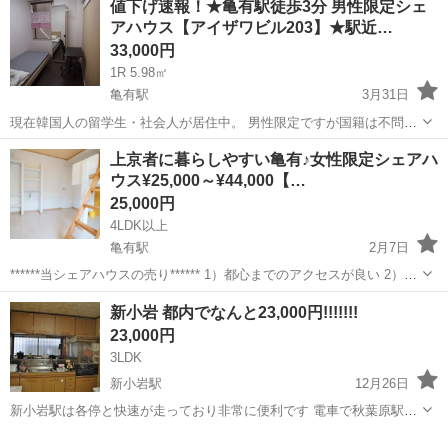
値下げ速報！★亀有駅徒歩3分 男性限定シェ
アハウス【アイザワビル203】★駅近…
33,000円
1R 5.98㎡
亀有駅
3月31日
現在韓国人の留学生・社会人が居住中。 男性限定ですが国籍は不問で
す。 国際的な環境を求める日本人の方にもおススメです！ 鉄骨３階
東京
葛飾区
亀有駅
シェアハウス
韓国人
上京者に暮らしやすい亀有♪女性限定シェアハ
建 昭和５６年１０月築 １階は韓国焼肉やさん「焼肉にこにく」
ウス¥25,000～¥44,000【…
２～３階 シェア...
25,000円
4LDK以上
亀有駅
2月7日
******当シェアハウスの売り****** 1）都心までのアクセスが良い 2）シ
ョッピングモールが亀有駅そばにある 3）駅前商店街が栄えていて、
東京
葛飾区
亀有駅
シェアハウス
新小岩 都内でなんと23,000円!!!!!!!
買い物が便利 ****************************...
23,000円
3LDK
新小岩駅
12月26日
新小岩駅は各停と快速が走っており非常に便利です 電車で秋葉原駅ま
で１５分、新宿駅まで３０分ほどです 新小岩駅北口より徒歩5分 駅前
東京
葛飾区
新小岩駅
シェアハウス