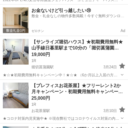
千住小菅」のご案内です。 ―◆2路線利用可能×都心へのアクセス抜群
東京
葛飾区
小菅駅
シェアハウス
徒歩
お金ないけど引っ越したい😢
◆― 日比谷線直通東武スカイツリーライン「小菅駅」徒歩9分 千代田
敷金・礼金なしの物件多数掲載！今すぐ無料ダウンロー
線「綾瀬駅」徒...
ド✨
Ad
ゼロチン
【サンライズ堀切ハウス】★初期費用無料★
山手線日暮里駅まで10分の「堀切菖蒲園…
19,000円
1R
堀切菖蒲園駅
3月24日
★☆★初期費用無料キャンペーン中！★☆★ （6か月以上入居の方限
定です。詳細はお問い合わせください。） 都心アクセス抜群！ 「堀切
東京
葛飾区
堀切菖蒲園駅
シェアハウス
プレフィス
【プレフィスお花茶屋】★フリーレント2か
菖蒲園駅」徒歩4分の【駅近】シェアハウス 山手線「日暮里駅」まで
月キャンペーン・初期費用無料キャンペー…
10分の京成線...
25,000円
1R
お花茶屋駅
3月10日
★コロナ対策内見実施中★ ※現在弊社ではコロナウイルス対策の内見
を実施しております。マスクの着用、検温、手指の消毒にご協力をお
東京
葛飾区
お花茶屋駅
シェアハウス