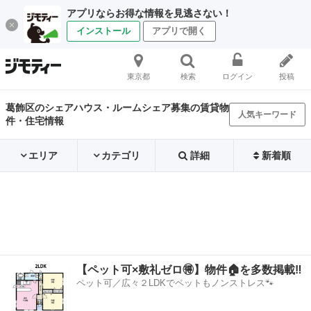
アプリならお得な情報を見逃さない！
インストール
アプリで開く
東京都
検索
ログイン
投稿
葛飾区のシェアハウス・ルームシェア募集の賃貸物
人気キーワード
件・住宅情報
エリア
カテゴリ
詳細
新着順
【ペット可×敷礼ゼロ🉐】物件🏠を多数掲載‼️
ペット可／広々２LDKでペットもノンストレス🐾