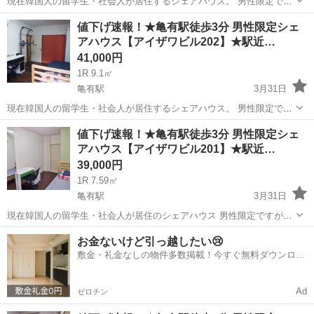
現在韓国人の留学生・社会人が居住するシェアハウス。 男性限定です
が国籍は不問。 国際的な環境を求める日本人の方にもおススメです！
東京
葛飾区
亀有駅
シェアハウス
韓国人
値下げ速報！★亀有駅徒歩3分 男性限定シェ
鉄骨３階建 昭和５６年１０月築 １階は韓国焼肉やさん「焼肉に
アハウス【アイザワビル202】★駅近…
こにく」 ２～３...
41,000円
1R 9.1㎡
亀有駅
3月31日
現在韓国人の留学生・社会人が居住するシェアハウス。 男性限定です
が国籍は不問。 国際的な環境を求める日本人の方にもおススメです！
東京
葛飾区
亀有駅
シェアハウス
値下げ速報！★亀有駅徒歩3分 男性限定シェ
鉄骨３階建 昭和５６年１０月築 １階は韓国焼肉やさん「焼肉に
アハウス【アイザワビル201】★駅近…
こにく」 ２～３...
39,000円
1R 7.59㎡
亀有駅
3月31日
現在韓国人の留学生・社会人が居住のシェアハウス 男性限定ですが国
籍は不問。 国際的な環境を求める日本人の方にもおススメです！ 鉄骨
東京
葛飾区
亀有駅
シェアハウス
韓国人
お金ないけど引っ越したい😢
３階建 昭和５６年１０月築 １階は韓国焼肉やさん「焼肉にこに
敷金・礼金なしの物件多数掲載！今すぐ無料ダウンロー
く」 ２～３階 ...
ド✨
Ad
ゼロチン