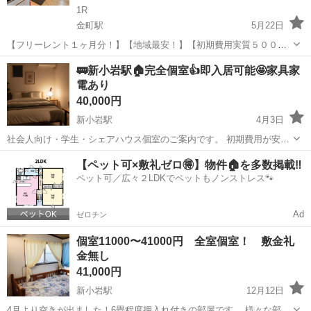
1R
金町駅
5月22日
【フリーレント１ヶ月分！】【地域最安！】【初期費用実質５０００
円！】【安心の家財保険無料！】 JR常磐線、東京メトロ千代田線、京
東京
葛飾区
金町駅
シェアハウス
日割り
🚃新小岩駅🏠完全個室👍即入居可能🤩家具家
成線【金町駅】から徒歩3分の 駅近好立地な女性限定ハウスにて退去
電あり
予定が出ましたのでご案内...
40,000円
新小岩駅
4月3日
社会人向け・学生・シェアハウス個室のご案内です。 初期費用が安
く・すぐ入居ができる 「いきなり内見は不安」 「条件が合うか分から
東京
葛飾区
新小岩駅
シェアハウス
初期
【ペット可×敷礼ゼロ🉐】物件🏠を多数掲載‼️
ない」 「写真だけじゃ判断できない」 そんな方のために、公式LINE
ペット可／広々２LDKでペットもノンストレス🐾
でのご...
Ad
ゼロチン
個室11000〜41000円 全室個室！ 敷金礼
金無し
41,000円
新小岩駅
12月12日
4月より空きが出ました！6畳程度押入れ付きの部屋です。 様々な部屋