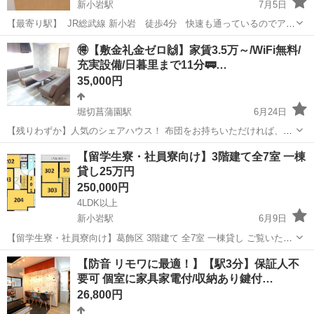
新小岩駅
7月5日
【最寄り駅】 JR総武線 新小岩 徒歩4分 快速も通っているのでアク
セス便利！ 錦糸町や秋葉原近辺にお仕事の方はおすすめ♪ 新小岩駅は
東京
葛飾区
新小岩駅
シェアハウス
徒歩
🉐【敷金礼金ゼロ🙌】家賃3.5万～/WiFi無料/
駅前際開発により、大型複合施設に変わりましたのでおしゃれになっ
充実設備/日暮里まで11分🚃…
てきた街...
35,000円
堀切菖蒲園駅
6月24日
【残りわずか】人気のシェアハウス！ 布団をお持ちいただければ、そ
の日から新生活が始められます！ ～ ＳＵＭＭＡＲＹ ～ ●交通 京成
東京
葛飾区
堀切菖蒲園駅
シェアハウス
【留学生寮・社員寮向け】3階建て全7室 一棟
本線 堀切菖蒲園駅 徒歩10分 ・堀切菖蒲園～日暮里駅まで10分 ・
貸し25万円
堀切菖蒲...
250,000円
4LDK以上
新小岩駅
6月9日
【留学生寮・社員寮向け】葛飾区 3階建て 全7室 一棟貸し ご覧いただ
きありがとうございます。 葛飾区にある3階建て・全7室のシェアハウ
東京
葛飾区
新小岩駅
シェアハウス
一棟
【防音 リモワに最適！】【駅3分】保証人不
ス物件です。 留学生寮、社員寮、外国人コミュニティハウス、シェア
要可 個室に家具家電付/収納あり鍵付…
ハウス...
26,800円