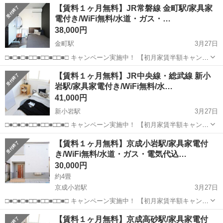
東京
葛飾区
お花茶屋駅
シェアハウス
格安
【賃料１ヶ月無料】JR常磐線 金町駅/家具家
料半額で1万円台！（通常賃料32,000円～） ※別途保証会社等必要経
電付き/WiFi無料/水道・ガス・…
費のみご負担いただきます。 ...
38,000円
金町駅
3月27日
□■□■□■□□■□□■□□■□ キャンペーン実施中！ 【初月家賃半額キャンペ
ーン】or【1か月分賃料0円キャンペーン】 （※条件：3か月以上入
東京
葛飾区
金町駅
シェアハウス
無料
【賃料１ヶ月無料】JR中央線・総武線 新小
居） □■□■□■□□■□□■□□■□ 東京都内で『家具家電付き』...
岩駅/家具家電付き/WiFi無料/水…
41,000円
新小岩駅
3月27日
□■□■□■□□■□□■□□■□ キャンペーン実施中！ 【初月家賃半額キャンペ
ーン】or【1か月分賃料0円キャンペーン】 （※条件：3か月以上入
東京
葛飾区
新小岩駅
シェアハウス
無料
【賃料１ヶ月無料】京成小岩駅/家具家電付
居） □■□■□■□□■□□■□□■□ 東京都内で『家具家電付き』...
き/WiFi無料/水道・ガス・電気代込…
30,000円
約4畳
京成小岩駅
3月27日
□■□■□■□□■□□■□□■□ キャンペーン実施中！ 【初月家賃半額キャンペ
ーン】or【1か月分賃料0円キャンペーン】 （※条件：3か月以上入
東京
葛飾区
京成小岩駅
シェアハウス
無料
【賃料１ヶ月無料】京成高砂駅/家具家電付
居） □■□■□■□□■□□■□□■□ 東京都内で『家具家電付き』...