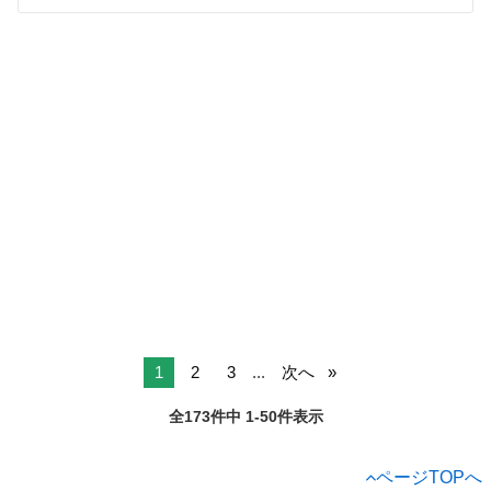
1
2
3
...
次へ
全173件中 1-50件表示
ページTOPへ