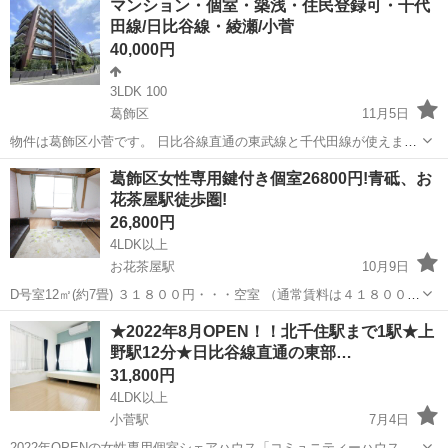
マンション・個室・築浅・住民登録可・千代
田線/日比谷線・綾瀬/小菅
40,000円
3LDK 100
葛飾区
11月5日
物件は葛飾区小菅です。 日比谷線直通の東武線と千代田線が使えま
す。 3LDKとテラス庭がついており、合計面積100㎡位です。 1室は私
東京
葛飾区
シェアハウス
物件
葛飾区女性専用鍵付き個室26800円!青砥、お
が使っており、残りは空いています。 長期利用、賃貸物件が見つかる
花茶屋駅徒歩圏!
までの...
26,800円
4LDK以上
お花茶屋駅
10月9日
D号室12㎡(約7畳) ３１８００円・・・空室 （通常賃料は４１８００
円。通常でも十分お安いですが詳細お問い合わせください！） F号室
東京
葛飾区
お花茶屋駅
シェアハウス
個室
★2022年8月OPEN！！北千住駅まで1駅★上
２３８００円・・・済 （通常賃料は３３８００円。通常でも十分お安
野駅12分★日比谷線直通の東部…
いですが詳細...
31,800円
4LDK以上
小菅駅
7月4日
2022年OPENの女性専用個室シェアハウス「コミュニティーハウス北