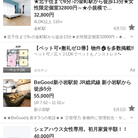
★北千住まで8分♪の金町駅から徒歩13分★女
願い致します。 ★☆★初期費用無料キャンペーン実施中！★☆★ 初期
性限定個室32800円～★小規模で…
費用（25,000円）...
32,800円
4LDK以上 110㎡
金町駅
4月7日
★北千住まで8♪の金町駅から徒歩13分★女性限定個室32800円～★小
規模で過ごしやすいハウスです♪ 6名居住の本宅と2名居住の離れ、に
東京
葛飾区
金町駅
シェアハウス
徒歩
【ペット可×敷礼ゼロ🉐】物件🏠を多数掲載‼️
分かれており2.5人に１つづつトイレ、シャワールーム、洗濯機完備。
ペット可／広々２LDKでペットもノンストレス🐾
キッチンも２つ...
Ad
ゼロチン
BeGood新小岩駅前 JR総武線 新小岩駅から
徒歩5分
55,000円
1R 7.62～11.02㎡
新小岩駅
6月1日
★★BeGoodを表す3つの単語★★ ①管理力 各物件に管理担当・サブ
担当がついており、困った時の相談が簡単！ ②清潔さ 毎週の定期清掃
東京
葛飾区
新小岩駅
シェアハウス
徒歩
シェアハウス女性専用。初月家賃半額！！
はもちろん、ルールを記載し気持ちよく過ごせるような環境づくりを
40,000円
徹底しています！ ...