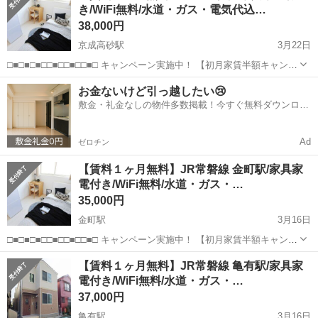
き/WiFi無料/水道・ガス・電気代込…
38,000円
京成高砂駅
3月22日
□■□■□■□□■□□■□□■□ キャンペーン実施中！ 【初月家賃半額キャンペ
ーン】or【1か月分賃料0円キャンペーン】 （※条件：3か月以上入
東京
葛飾区
京成高砂駅
シェアハウス
無料
お金ないけど引っ越したい😢
居） □■□■□■□□■□□■□□■□ 東京都内で『家具家電付き』...
敷金・礼金なしの物件多数掲載！今すぐ無料ダウンロー
ド✨
Ad
ゼロチン
【賃料１ヶ月無料】JR常磐線 金町駅/家具家
電付き/WiFi無料/水道・ガス・…
35,000円
金町駅
3月16日
□■□■□■□□■□□■□□■□ キャンペーン実施中！ 【初月家賃半額キャンペ
ーン】or【1か月分賃料0円キャンペーン】 （※条件：3か月以上入
東京
葛飾区
金町駅
シェアハウス
無料
【賃料１ヶ月無料】JR常磐線 亀有駅/家具家
居） □■□■□■□□■□□■□□■□ 東京都内で『家具家電付き』...
電付き/WiFi無料/水道・ガス・…
37,000円
亀有駅
3月16日