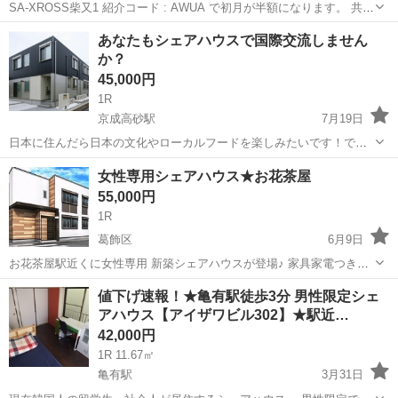
SA-XROSS柴又1 紹介コード : AWUA で初月が半額になります。 共益
費 10,000円 / 初期費用 30,000円 ・審査がございます。 ・年齢制限 18
東京
葛飾区
シェアハウス
初期
あなたもシェアハウスで国際交流しません
～39才 ・共益費には水光熱費・消耗品(トイレットペーパ...
か？
45,000円
1R
京成高砂駅
7月19日
日本に住んだら日本の文化やローカルフードを楽しみたいです！で
も、いろいろな不安もあります。 「知らない人がいるのが不安」 「プ
東京
葛飾区
京成高砂駅
シェアハウス
女性専用シェアハウス★お花茶屋
ライバシーは守られるの？」 「他の人と仲良くできるかな」 「どこの
55,000円
シェアハウスが良いか分かりませ...
1R
葛飾区
6月9日
お花茶屋駅近くに女性専用 新築シェアハウスが登場♪ 家具家電つき、
特典多数！ 共益費に水道光熱費やWi-Fi利用料を含みます。 東京都内
東京
葛飾区
シェアハウス
格安
値下げ速報！★亀有駅徒歩3分 男性限定シェ
で格安物件をお探しの方にもおすすめ。 新築ならではの綺麗で、お洒
アハウス【アイザワビル302】★駅近…
落な個室空間...
42,000円
1R 11.67㎡
亀有駅
3月31日