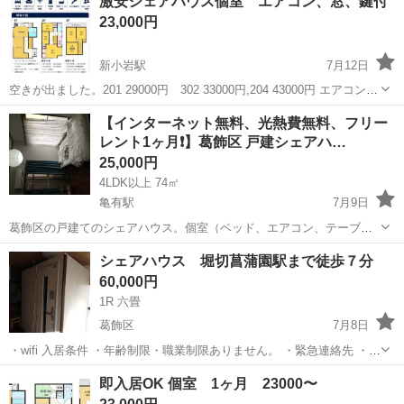
激安シェアハウス個室 エアコン、窓、鍵付
23,000円
新小岩駅
7月12日
空きが出ました。201 29000円 302 33000円,204 43000円 エアコン鍵
付き個室です。共益費込みでも2〜4万円破格です！！ 大幅に減給した
東京
葛飾区
新小岩駅
シェアハウス
押上駅
【インターネット無料、光熱費無料、フリー
方などには家賃補助の申請手続きも可能です。 1F20畳程度の大...
レント1ヶ月❗️】葛飾区 戸建シェアハ…
25,000円
4LDK以上 74㎡
亀有駅
7月9日
葛飾区の戸建てのシェアハウス。個室（ベッド、エアコン、テーブ
ル、いす、照明、鍵付き）５部屋（１階：畳５畳の広さの洋室２部
東京
葛飾区
亀有駅
シェアハウス
徒歩
シェアハウス 堀切菖蒲園駅まで徒歩７分
屋 ２階：4.5畳の和室３部屋）とキッチン（冷蔵庫、電子レンジ付
60,000円
き）、お風呂、洗濯機、洗面所２か所、トイ...
1R 六畳
葛飾区
7月8日
・wifi 入居条件 ・年齢制限・職業制限ありません。 ・緊急連絡先 ・職
場連絡先 お問い合わせをお待ちしております ①お名前 ②ご年齢 ③連
東京
葛飾区
シェアハウス
連絡先
即入居OK 個室 1ヶ月 23000〜
絡先（電話番号）※ご連絡のつく番号・データー専用不可 ...