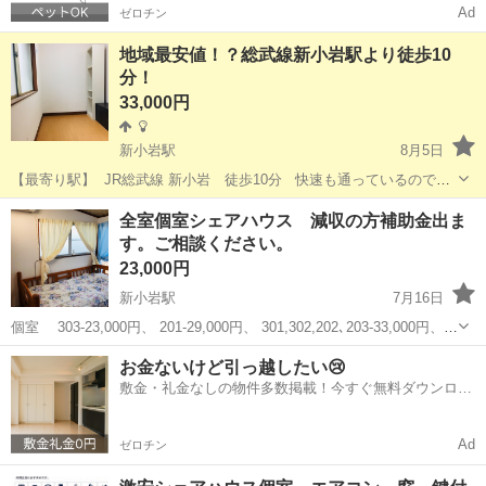
Ad
ゼロチン
地域最安値！？総武線新小岩駅より徒歩10
分！
33,000円
新小岩駅
8月5日
【最寄り駅】 JR総武線 新小岩 徒歩10分 快速も通っているのでア
クセス便利！ 錦糸町や秋葉原近辺にお仕事の方はおすすめ♪ 新小岩駅
東京
葛飾区
新小岩駅
シェアハウス
初期
全室個室シェアハウス 減収の方補助金出ま
は駅前際開発により、大型複合施設に変わりましたのでおしゃれにな
す。ご相談ください。
ってきた街で...
23,000円
新小岩駅
7月16日
個室 303-23,000円、 201-29,000円、 301,302,202､203-33,000円、
204-43,000円 共益費12,000円 【学生・社会人歓迎！自由にアレンジで
東京
葛飾区
新小岩駅
シェアハウス
初期
お金ないけど引っ越したい😢
きるシェアハウス】 ...
敷金・礼金なしの物件多数掲載！今すぐ無料ダウンロー
ド✨
Ad
ゼロチン