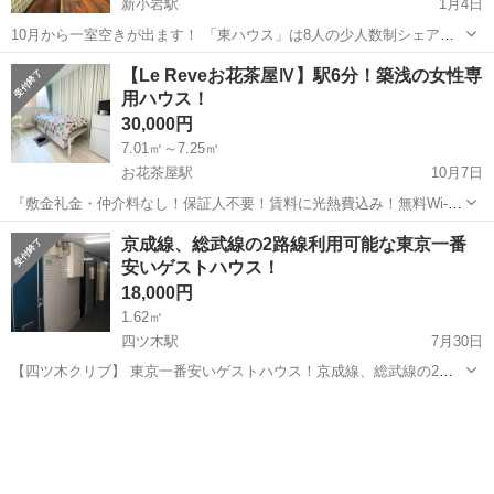
新小岩駅
1月4日
10月から一室空きが出ます！ 「東ハウス」は8人の少人数制シェアハ
ウスで閑静な住宅街にあります JR総武線新小岩駅徒歩3分の一戸建て
東京
葛飾区
新小岩駅
シェアハウス
【Le Reveお花茶屋Ⅳ】駅6分！築浅の女性専
に住んでみませんか？ 東ハウスの入居を迷っている方へ 東ハウスは駅
用ハウス！
徒歩3分！...
30,000円
7.01㎡～7.25㎡
お花茶屋駅
10月7日
『敷金礼金・仲介料なし！保証人不要！賃料に光熱費込み！無料Wi-Fi
あり！』 ”お問い合わせ”はこちらをクリック➡➡➡http://www.create-
東京
葛飾区
お花茶屋駅
シェアハウス
無料
京成線、総武線の2路線利用可能な東京一番
gh.jp/contact-houselist/?house_i...
安いゲストハウス！
18,000円
1.62㎡
四ツ木駅
7月30日
【四ツ木クリブ】 東京一番安いゲストハウス！京成線、総武線の2路
線利用可能！ https://www.tokyoroomfinder.com/view/guest-
東京
葛飾区
四ツ木駅
シェアハウス
house/yotsugi-crib&language=...