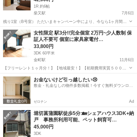
1R 約6帖
柴又駅
7月6日
残り1室（B号室） ただいまキャンペーン中により、今なら1ヶ月間賃
料半額～ご入居可能です！ 敷金・礼金・保証金などすべてゼロ！
東京
葛飾区
柴又駅
シェアハウス
格安
女性限定 駅3分!!完全個室 2万円~少人数制 保
びっくり価格でのご提供中。 フーテンの寅さんで有名な柴又にあるシ
証人不要可 個室に家具家電付…
ェアハウスです。駅から徒歩3...
33,800円
3DK 60平米
金町駅
11月6日
【フリーレント１ヶ月分！】【地域最安！】【初期費用実質５０００
円！】【安心の家財保険無料！】 JR常磐線、東京メトロ千代田線、京
東京
葛飾区
金町駅
シェアハウス
徒歩
お金ないけど引っ越したい😢
成線【金町駅】から徒歩3分の人気のシェアハウスの別館がオープンに
敷金・礼金なしの物件多数掲載！今すぐ無料ダウンロー
なりました🎶 本館から歩...
ド✨
Ad
ゼロチン
堀切菖蒲園駅徒歩5分:🏡シェアハウス3DK+納
戸 事務所利用可能、ペット飼育可…
45,000円
3DK