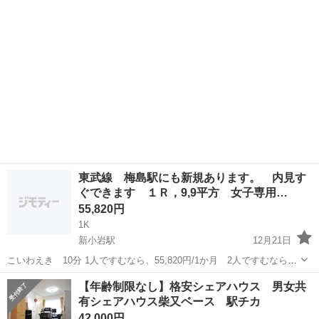
には１００円ショップやスーパー、コンビニ、ドラッグストアなど 生
活に必要なものはあ...
東武線 梅島駅にも新規あります。 内見す
ぐできます １Ｒ，9,9平方 女子専用…
55,820円
1K
新小岩駅
12月21日
こいわえき 10分 1人ですむなら、55,820円/1か月 2人ですむなら
36,020円/1人/1か月 インターネット利用料込 5へや あいています
東京
葛飾区
新小岩駅
シェアハウス
【年齢制限なし】格安シェアハウス 男女共
たんきのばあいも おといあわせ ください たんとう いいづか
有シェアハウス柴又ベース 駅チカ
42,000円