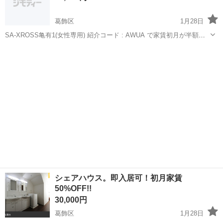
葛飾区
1月28日
SA-XROSS亀有1(女性専用) 紹介コード : AWUA で家賃初月が半額に
なります。 共益費 10,000円 / 初期費用（礼金） 30,000円 審査がござ
東京
葛飾区
シェアハウス
物件
います。 年齢制限 18～39才 共益費には光熱費・消耗...
シェアハウス。即入居可！初月家賃
50%OFF!!
30,000円
葛飾区
1月28日