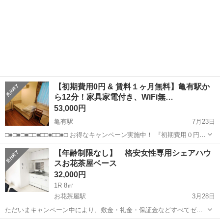
【初期費用0円 & 賃料１ヶ月無料】亀有駅か
ら12分！家具家電付き、WiFi無…
53,000円
亀有駅
7月23日
□■□■□■□□■□□■□□■□ お得なキャンペーン実施中！ 『初期費用０円』
&『賃料１か月無料』 （※条件：3か月以上の入居）
東京
葛飾区
亀有駅
シェアハウス
無料
【年齢制限なし】 格安女性専用シェアハウ
□■□■□■□□■□□■□□■□ 東京都内に、『家具家電付き』『WiFi無料』
スお花茶屋ベース
『...
32,000円
1R 8㎡
お花茶屋駅
3月28日
ただいまキャンペーン中により、敷金・礼金・保証金などすべてゼ
ロ！ びっくり価格でのご提供中。1ヶ月フリーレント～最大2ヶ月賃