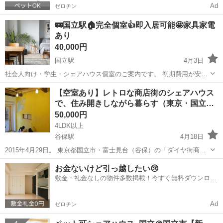
Ad
ゼロチン
🚃国立駅🏠完全個室👍即入居可能🤩家具家電
あり
40,000円
国立駅
4月3日
社会人向け・学生・シェアハウス個室のご案内です。 初期費用が安
く・すぐ入居ができる 「いきなり内見は不安」 「条件が合うか分から
東京
国立市
国立駅
シェアハウス
初期
【空室あり】レトロな商店街のシェアハウス
ない」 「写真だけじゃ判断できない」 そんな方のために、公式LINE
で、住み開きしながら暮らす（東京・国立…
でのご...
50,000円
4LDK以上
谷保駅
4月18日
2015年4月29日。 東京都国立市・富士見台（谷保）の「ダイヤ街商店
街」の一角で、シェアする暮らしがはじまりました。 築50年の木造住
東京
国立市
谷保駅
シェアハウス
レトロ
お金ないけど引っ越したい😢
宅を大幅リノベーションした「コトナハウス」。 【ダイヤ街商店街っ
敷金・礼金なしの物件多数掲載！今すぐ無料ダウンロー
て？】 ダイ...
ド✨
Ad
ゼロチン