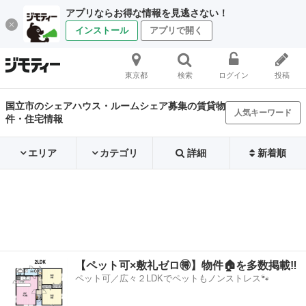
アプリならお得な情報を見逃さない！
インストール
アプリで開く
東京都
検索
ログイン
投稿
国立市のシェアハウス・ルームシェア募集の賃貸物
人気キーワード
件・住宅情報
エリア
カテゴリ
詳細
新着順
【ペット可×敷礼ゼロ🉐】物件🏠を多数掲載‼️
ペット可／広々２LDKでペットもノンストレス🐾