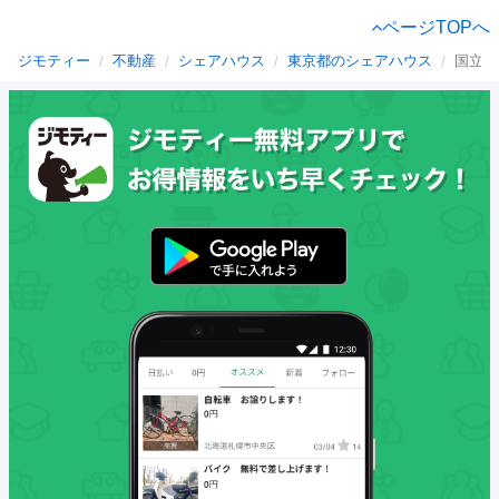
ページTOPへ
ジモティー
不動産
シェアハウス
東京都のシェアハウス
国立市