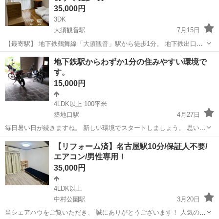
35,000円
3DK
大須観音駅
7月15日
【最寄駅】 地下鉄鶴舞線「大須観音」駅から徒歩1分。 地下鉄出口す
ぐ目の前のマンションの1室です。西大須に位置する住宅エリア側にな
愛知
名古屋市
大須観音駅
シェアハウス
徒歩
地下鉄駅からわずか1分の住みやすい環境で
るので女性の夜の一人歩きでも安心できる立地です。「大須観音」周
す。
辺には、ご周知の通り「商店街...
15,000円
4LDK以上 100平米
築地口駅
4月27日
毎日暑い日が続きますね。 新しい環境でスタートしましょう。 思い立
ったら好機です。 面倒な手数料は一切ありません。 シェアハウスで独
愛知
名古屋市
築地口駅
シェアハウス
物件
【リフォーム済】名古屋駅10分/保証人不要/
立しましょう。 投稿を御覧になり感謝です。 働く女性を応援して１０
エアコン/男性専用！
年を迎えました。 私自...
35,000円
4LDK以上
中村公園駅
3月20日
当シェアハウをご覧いただき、 誠にありがとうございます！ 人気の角