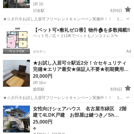
1R 10
川名駅
8月6日
★☆彡只今お試し入居可フリーレントキャンペーン実施中！！ 1週
間無料で入居してみませんか？ 住居環境に不安な方、審査承認後、
愛知
名古屋市
川名駅
シェアハウス
無料
【ペット可×敷礼ゼロ🉐】物件🏠を多数掲載‼️
お試しで入居できます！ 入居ご検討中の場合、お早めにご連絡くださ
ペット可／広々２LDKでペットもノンストレス🐾
い。 ★...
Ad
ゼロチン
★お試し入居可☆駅近2分！☆セキュリティ
完備★エリア最安★保証人不要★初期費用…
20,000円
1R 16㎡
柴田駅
8月6日
★☆彡只今お試し入居可フリーレントキャンペーン実施中！！ 1週
間無料で入居してみませんか？ 住居環境に不安な方、審査承認後、
愛知
名古屋市
柴田駅
シェアハウス
初期
女性向けシェアハウス 名古屋市緑区 2階
お試しで入居できます！ 名鉄柴田駅まで、徒歩約2分、大同町約10
建て4LDK戸建 お部屋は鍵つき／Sh…
分 車侵入禁止の交...
25,000円