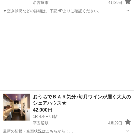
名古屋市
4月29日
▼空き状況などの詳細は、下記HPよりご確認ください。
http://www.sharehouse180.net/houses/151208kanayama/ --- Global
愛知
名古屋市
シェアハウス
外国人
Share 180° 金山は、「自然に...
おうちでＢＡＲ気分♪毎月ワインが届く大人の
シェアハウス★
42,000円
1R 4.4〜7.1帖
平安通駅
4月29日
最新の情報・空室状況はこちらから：