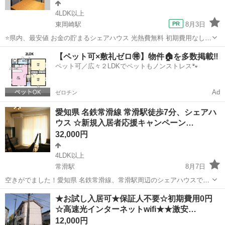
4LDK以上
東岡崎駅
8月3日
⭐️県内、最安値 お金の貯まるシェアハウス 光熱費無料 初期費用なし、
(一部の部屋を除き) 退去費用なし ティッシュなどの備品も完備無料
愛知
岡崎市
東岡崎駅
シェアハウス
無料
【ペット可×敷礼ゼロ🉐】物件🏠を多数掲載‼️
です ３万円で暮らせる、岡崎市で1番安い賃貸物件 １万5千...
ペット可／広々２LDKでペットもノンストレス🐾
Ad
ゼロチン
愛知県 名鉄常滑線 常滑駅徒歩7分、シェアハ
ウス ☆新規入居者応援キャンペーン…
32,000円
4LDK以上
常滑駅
8月7日
空きがでました！愛知県 名鉄常滑線、常滑駅周辺のシェアハウスでシ
ェアメイト募集中！ 価格改定致しました！ ホームページ
愛知
常滑市
常滑駅
シェアハウス
家賃
★お試し入居可★保証人不要☆初期費用0円
https://sharehousetokoname.jimdofree.com/ ☆新規入居者...
☆高速光インターネットwifi★★激安…
12,000円