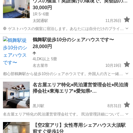
ウスの個室！英語漬けの環境で、英会話の…
30,000円
1R 5~6畳
太閤通駅
11月26日
🛑 ゲストハウスの個室に宿泊します。あなたには自分だけのプライバ
シーがありますが、毎日世界中のさまざまな人々と出会うこともでき
愛知
名古屋市
太閤通駅
シェアハウス
ゲストハウス
鶴舞駅徒歩10分のシェアハウスです〜
ます。世界中に友達を作ろう！ 🉐 3万円/月で、水道代、ガス代、光熱
28,000円
費、インターネット全て込...
4LDK以上 5畳
名古屋市
10月19日
都心部鶴舞駅から徒歩10分のシェアホウスです。外国人の方と一緒に
住むのは拒まない方〜〜 敷金、礼金不要 保証金1万円(返金あり)
愛知
名古屋市
シェアハウス
無料
名古屋エリア特化⭐︎民泊運営管理会社⭐︎民泊清
布団は貸し出し無料、最短当日から入居可 素泊まりあり、1日三千
掃会社⭐︎東海エリア⭐︎愛知県•…
円24時間滞在ok 細かい...
黒川駅
8月31日
名古屋エリア特化の民泊運営管理会社です。 民泊管理詳細については
下記よりご確認ください↓ https://break-est.co.jp/lp/lp-minpakukanri/
愛知
名古屋市
黒川駅
シェアハウス
物件
【空2室アリ】女性専用シェアハウス大須駅
【民泊物件の紹介〜取得】 民泊として適した物...
前すぐ徒歩1分