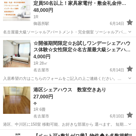
定員50名以上！家具家電付・敷金礼金仲…
48,000円
1R
御器所駅
6月14日
名古屋最大級ソーシャルアパートメント・完全個室 ソーシャルアパー
トメントタイプもあるためプライベートもGOOD！ ★ジモティー申込
愛知
名古屋市
御器所駅
シェアハウス
仲介手数料
☆開催期間限定☆お試しワンデーシェアハウ
限定★ 3つの無料 ①仲介手数料無料 ➁敷金礼金不要 ➂更新料不要 さ
ス体験☆女性限定☆名古屋最大級シェアハ…
ら...
4,000円
1R 28㎡
名古屋市
6月14日
入居希望の方はこちらのフォームをご記入の上ご連絡ください。
https://forms.gle/tE8hVTUpX27PEC339 オンライン内見
愛知
名古屋市
シェアハウス
仲介手数料
港区シェアハウス 数室空きあり
https://my.matterport.com/show/?m...
27,000円
1R 6畳
名古屋市
6月10日
港区、中川区に150室 移動可能、お好きな部屋から 選べます。 短期や
駐車場もご相談ください 22000円～33000円 (エアコンありなしにより)
愛知
名古屋市
シェアハウス
【ペット可×敷礼ゼロ🉐】物件🏠を多数掲載‼️