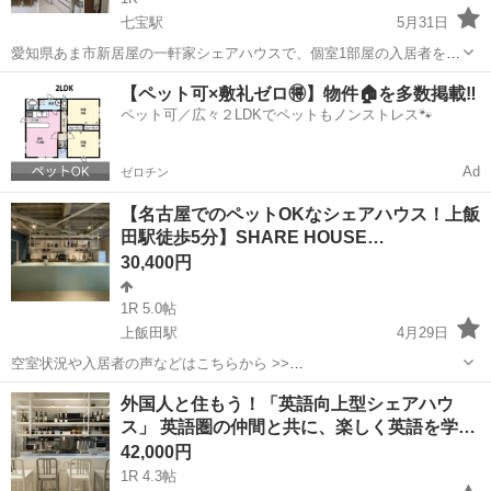
七宝駅
5月31日
愛知県あま市新居屋の一軒家シェアハウスで、個室1部屋の入居者を募
集します。 月額42,000円で、水道・光熱費込み。 敷金・礼金なし、初
愛知
あま市
七宝駅
シェアハウス
初期
【ペット可×敷礼ゼロ🉐】物件🏠を多数掲載‼️
期費用0円で、すぐに住み始められます。 名古屋市内より生活費を抑
ペット可／広々２LDKでペットもノンストレス🐾
えたい方、...
Ad
ゼロチン
【名古屋でのペットOKなシェアハウス！上飯
田駅徒歩5分】SHARE HOUSE…
30,400円
1R 5.0帖
上飯田駅
4月29日
空室状況や入居者の声などはこちらから >>
https://www.sharehouse180.net/houses/pet-share-180-kamiiida/ - - - -
愛知
名古屋市
上飯田駅
シェアハウス
トリミング
外国人と住もう！「英語向上型シェアハウ
駅前にイオンあり♪ 徒歩数分...
ス」 英語圏の仲間と共に、楽しく英語を学…
42,000円
1R 4.3帖