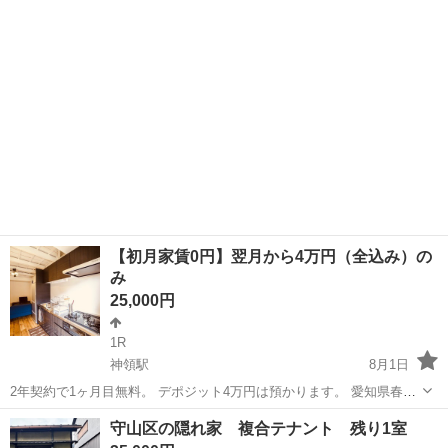
【初月家賃0円】翌月から4万円（全込み）の
み
25,000円
1R
神領駅
8月1日
2年契約で1ヶ月目無料。 デポジット4万円は預かります。 愛知県春日
井市の神領駅から自転車で5分。 神領駅から名古屋駅迄20分ていど。
愛知
春日井市
神領駅
シェアハウス
個室
守山区の隠れ家 複合テナント 残り1室
近隣駐車場の相場は4,500円程度。 名古屋まで車で30分程度。 全５