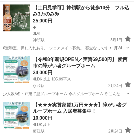
【土日見学可】神領駅から徒歩10分 フル込
み3万のみ💫
25,000円
3DK
神領駅
3月1日
6畳和室。押し入れあり。 シェアメイト募集。 審査なしです！ 月Wi-
Fi、光熱費込みで 30,000円で住みませんか⁉︎ 駅までのアクセス良し❗️ 愛
愛知
春日井市
神領駅
シェアハウス
家賃
【令和8年新規OPEN／実質69,500円】 愛西
知県でも珍しく路駐可能エリア。 【入居の際に必要なモノ】 ...
市の障がい者グループホーム
34,000円
4LDK以上 105.99平米
永和駅
2月24日
少人数5名・戸建て型グループホーム 今のグループホームで こんなお
悩みありませんか？ ・費用が高くて負担が大きい ・人間関係が合わな
愛知
愛西市
永和駅
シェアハウス
グループホーム
【★★★実質家賃1万円★★★】障がい者グ
い ・ルールが厳しすぎる ・日中の居場所がない つながりの家永和
ループホーム 入居者募集中！
台...
10,000円
4LDK以上
蟹江駅
2月24日