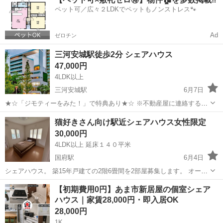
光熱費込み、地域最安値 簡易個室あります。 Htt...
ペット可／広々２LDKでペットもノンストレス🐾
Ad
ゼロチン
三河安城駅徒歩2分 シェアハウス
47,000円
4LDK以上
三河安城駅
6月7日
★☆「ジモティーをみた！」で特典あり★☆ ※不動産屋に連絡すると
特典がありません※ 必ずジモティー経由のDMや、下記の電話番号に
愛知
安城市
三河安城駅
シェアハウス
徒歩
猫好きさん向け駅近シェアハウス女性限定
てご連絡をお願いいたします。 愛知県安城市の中心、三河安城駅から
30,000円
徒歩2分の場所に...
4LDK以上 延床１４０平米
国府駅
6月4日
シェアハウス。 築15年戸建ての2階6畳間を2部屋募集します。 オール
電化 既に3名の入居者さんがいらっしゃいます。 名鉄国府駅徒歩10分
愛知
豊川市
国府駅
シェアハウス
【初期費用0円】あま市新居屋の個室シェア
敷金礼金なし。別途退去時に玄関のカギの交換費用として30000円をい
ハウス｜家賃28,000円・即入居OK
ただき...
28,000円
1K