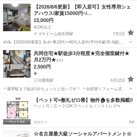
イターの方、アート・サブカルが好きな人、多く入居されています。
愛知
名古屋市
名古屋駅
シェアハウス
初期
【2026/8/6更新】【即入居可】女性専用シェ
穏やかな人柄の方が多いように思います。 名駅の裏、米野防災公園の
アハウス/家賃15000円~/…
近く、24時間のスーパ...
15,000円
4LDK以上
ナゴヤドーム前矢田駅
7月1日
✍️📝【2026/8/6更新】📝✍️ 🛑20代〜40代入居中(平均年齢30.4歳)
👇👇👇現在入居者を募集しているお部屋👇👇👇
愛知
名古屋市
ナゴヤドーム前矢田駅
シェアハウス
共同住宅★駅徒歩3分程度★完全個室鍵付★
🛑【106号室】🛑 :家賃40,000円 :約1...
月2万円★♪♪♪
初期
2,500円
三河鹿島駅
6月22日
＊最寄駅まで徒歩3分ちょっとと近いです！ ＊全部屋リフォーム済
み、6畳から8畳以上の広い部屋もあります！ ＊家賃:20000円・ルーム
愛知
蒲郡市
三河鹿島駅
シェアハウス
【ペット可×敷礼ゼロ🉐】物件🏠を多数掲載‼️
シェア部屋もあります。！ 一人暮らしが不安な方へ｜月2万円〜｜完
ペット可／広々２LDKでペットもノンストレス🐾
全個室鍵付き 家賃をと...
Ad
ゼロチン
☆名古屋最大級ソーシャルアパートメント☆