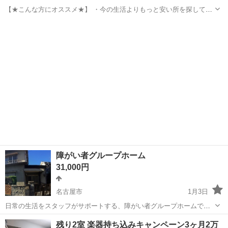
【★こんな方にオススメ★】 ・今の生活よりもっと安い所を探してい
る ・夜の外出ルールが厳しい ・日中もホームに居たい 【利用料金】
愛知
海部郡
蟹江駅
シェアハウス
グループホーム
月間利用料 58,500円（家賃補助で実質48,500円）になります。 ・内...
障がい者グループホーム
31,000円
名古屋市
1月3日
日常の生活をスタッフがサポートする、障がい者グループホームで
す。20代から70代まで幅広くご利用いただいています。 お部屋の提供
愛知
名古屋市
シェアハウス
グループホーム
残り2室 楽器持ち込みキャンペーン3ヶ月2万
だけではなく、病院受診の同行、福祉サービスの手配などご利用者の