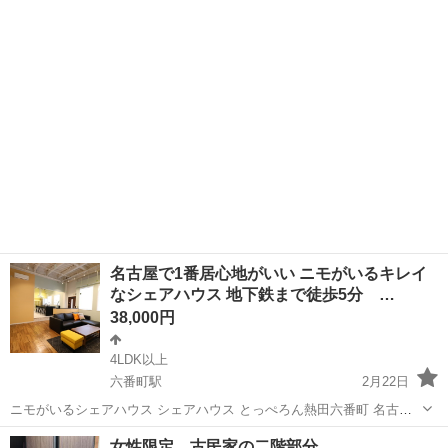
部屋で空きが出ましたので シェアメイト募集します。 シェアハウスか
愛知
名古屋市
中村公園駅
シェアハウス
家賃
ら名古屋駅まで 自転車で10分、 電車でも乗り換えなしで徒歩10分+電
車8分という 通勤...
名古屋で1番居心地がいい ニモがいるキレイ
なシェアハウス 地下鉄まで徒歩5分 …
38,000円
4LDK以上
六番町駅
2月22日
ニモがいるシェアハウス シェアハウス とっぺろん熱田六番町 名古屋
で1番居心地がいいシェアハウス 金山駅から2駅、熱田神宮のある熱田
愛知
名古屋市
六番町駅
シェアハウス
徒歩
女性限定 古民家の二階部分