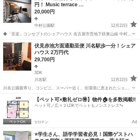
円！ Music terrace …
生活をトータルでサポートします。...
20,000円
中村公園駅
12月22日
◆「音楽」コンセプトのシェアハウス 名古屋市営地下鉄東山線 中村公
園駅から徒歩7分の場所に、防音ルームつきの楽器の演奏がOKなシェ
愛知
名古屋市
中村公園駅
シェアハウス
リビング
伏見赤池方面通勤至便 川名駅歩一分！シェア
アハウスが誕生します！ 音楽を楽しむ方に優先して入っていただきた
ハウス 2万円代
いので、楽器...
29,700円
3DK
川名駅
12月22日
川名公園最寄り、コンビニ、スーパー近く、住環境に恵まれたシェア
ハウスです。 家賃 30000円 インフラ費12000(含む光熱、ネット、掃
愛知
名古屋市
川名駅
シェアハウス
家賃
【ペット可×敷礼ゼロ🉐】物件🏠を多数掲載‼️
除) 駅チカ物件です [アクセス] 川名駅 一分 [居室]...
ペット可／広々２LDKでペットもノンストレス🐾
Ad
ゼロチン
⭐学生さん、語学学習者必見！国際ゲストハ