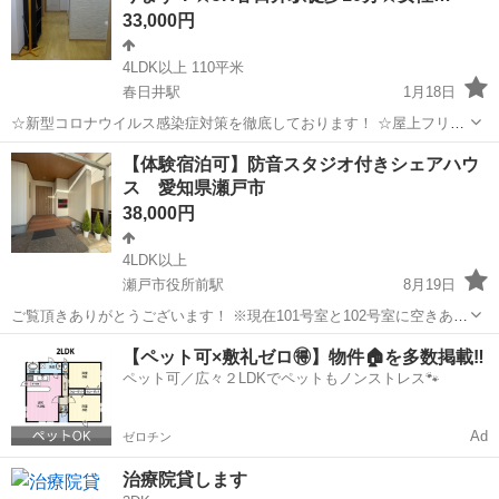
33,000円
4LDK以上 110平米
春日井駅
1月18日
☆新型コロナウイルス感染症対策を徹底しております！ ☆屋上フリー
スペース、楽器演奏可！（現状、トランぺッターの方が利用） ☆バン
愛知
春日井市
春日井駅
シェアハウス
有り
【体験宿泊可】防音スタジオ付きシェアハウ
テリングドーム、ドラゴンズ戦 無料チケット特典！（対戦チームは
ス 愛知県瀬戸市
指定出来ません！） ...
38,000円
4LDK以上
瀬戸市役所前駅
8月19日
ご覧頂きありがとうございます！ ※現在101号室と102号室に空きあり
です。 （男女どちらも可） 体験宿泊は空きがありましたら１室二
愛知
瀬戸市
瀬戸市役所前駅
シェアハウス
スタジオ
【ペット可×敷礼ゼロ🉐】物件🏠を多数掲載‼️
名様まで可能です！ （素泊まり5000円／人） この度、愛知県瀬戸
ペット可／広々２LDKでペットもノンストレス🐾
市にて音楽演奏...
Ad
ゼロチン
治療院貸します