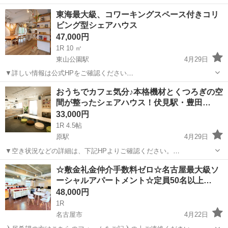
https://www.sharehouse180.net/houses/share-house-heiandori/ ---
愛知
名古屋市
平安通駅
シェアハウス
徒歩
東海最大級、コワーキングスペース付きコリ
SHARE HOUSE180°平安通は、毎月ワインが...
ビング型シェアハウス
47,000円
1R 10 ㎡
東山公園駅
4月29日
▼詳しい情報は公式HPをご確認ください
https://www.sharehouse180.net/houses/the-crie-higashiyama/ --- 東海
愛知
名古屋市
東山公園駅
シェアハウス
徒歩
おうちでカフェ気分♪本格機材とくつろぎの空
最大級、コワーキングスペース付きコリビング型...
間が整ったシェアハウス！伏見駅・豊田…
33,000円
1R 4.5帖
原駅
4月29日
▼空き状況などの詳細は、下記HPよりご確認ください。
http://www.sharehouse180.net/houses/sh_hirabari/ --- Simple Share
愛知
名古屋市
原駅
シェアハウス
☆敷金礼金仲介手数料ゼロ☆名古屋最大級ソ
180°平針は、 ” カフェで暮...
ーシャルアパートメント☆定員50名以上…
48,000円
1R
名古屋市
4月22日