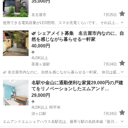
35,000円
室、全室鍵付...
名古屋市
7月25日
使用できる電気容量がLED照明、スマホ充電くらいです。 それ以上の
使用は電気工事必須。 共有トイレ有 雨染み有 初期費用や家賃が安い
愛知
名古屋市
シェアハウス
古民家
🌿 シェアメイト募集 名古屋市内なのに、自
分、ボロボロの現状貸しです。 よく確認していただき、わりきれる方
然を感じながら暮らせる一軒家
か自分で何とかできる方だ...
40,000円
4LDK以上
茶屋ヶ坂駅
7月24日
🌿 名古屋市内なのに、自然を感じながら暮らせる一軒家。 休日は庭で
コーヒーを飲んだり、 家庭菜園を楽しんだり。 「ただ寝るための部
愛知
名古屋市
茶屋ヶ坂駅
シェアハウス
戸建て
名駅や金山に通勤便利な家賃29,000円の戸建
屋」ではなく、 少し心に余裕が生まれる暮らしを始めませんか？ まる
てをリノベーションしたエムアンド…
で小さな別荘のような空...
29,000円
4LDK以上 85平米
須ヶ口駅
7月24日
エムアンドエムシェアハウス名駅北は、最寄り駅の名鉄本線『新川橋
駅』まで7分。『須ケ口駅』まで徒歩9分。 『須ケ口駅』から『名古屋