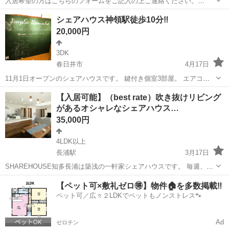
入居希望の方はこちらのフォームをご記入の上ご連絡ください。
https://forms.gle/tE8hVTUpX27PEC339 オンライン内見
愛知
名古屋市
シェアハウス
無料
シェアハウス神領駅徒歩10分‼️
https://my.matterport.com/show/?m...
20,000円
3DK
春日井市
4月17日
11月1日オープンのシェアハウスです。 鍵付き個室3部屋。 エアコン
新品。 神領駅の中部大学のバス停まで 徒歩9分です。 神領駅から名古
愛知
春日井市
シェアハウス
徒歩
【入居可能】（best rate）吹き抜けリビング
屋までは26分。 十分に通勤圏内です。
があるオシャレなシェアハウス…
35,000円
4LDK以上
長浦駅
3月17日
SHAREHOUSE知多長浦は築浅の一軒家シェアハウスです。 毎週、共
用部はお掃除の方が清掃してくれるので、ホテルライクな感じで住む
愛知
知多市
長浦駅
シェアハウス
【ペット可×敷礼ゼロ🉐】物件🏠を多数掲載‼️
事ができます⭐︎ 初めての一人暮らしにピッタリです。 【概要】 居室は
ペット可／広々２LDKでペットもノンストレス🐾
4室で、小さな...
Ad
ゼロチン