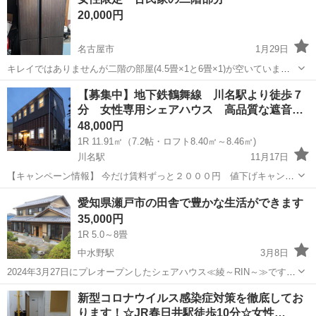
区に全個室12人のシェアハウス コンセプト 名古屋で1番キレイなシェ
20,000円
アハウ...
名古屋市
1月29日
キレイではありませんが二階の部屋(4.5畳×1と6畳×1)が空いていま
す。 ※即日入居可能です。 ※一週間単位からでもいいです(光熱費等
愛知
名古屋市
シェアハウス
古民家
【募集中】地下鉄鶴舞線 川名駅より徒歩７
込15000円) 引越しは可能な範囲で手伝えます。 風呂・キッチン・トイ
分 女性専用シェアハウス 高品質な遮音…
レ・洗...
48,000円
1R 11.91㎡（7.2帖・ロフト8.40㎡～8.46㎡)
川名駅
11月17日
【キャンペーン情報】 今だけ賃料ずっと２０００円 値下げキャンペ
ーン。 ※2024年11月末日までに入居の方限定で、入居期間中ずっと賃
愛知
名古屋市
川名駅
シェアハウス
物件
愛知県瀬戸市の田舎で豊かな生活ができます
料2000円OFF ※２年未満での退去の場合は、中途解約違約金の設定あ
35,000円
り。詳しく...
1R 5.0～8畳
中水野駅
3月8日
2024年3月27日にプレオープンしたシェアハウス≪綾～RIN～≫です。
■間取り 1階：リビング、ダイニング、キッチン、お風呂、トイレ、
愛知
瀬戸市
中水野駅
シェアハウス
新型コロナウイルス感染症対策を徹底してお
畳の応接間、作業スペース 2階：居室4部屋（洋室３、和室１）、ト
ります！☆JR春日井駅徒歩10分☆女性…
イレ、洗...