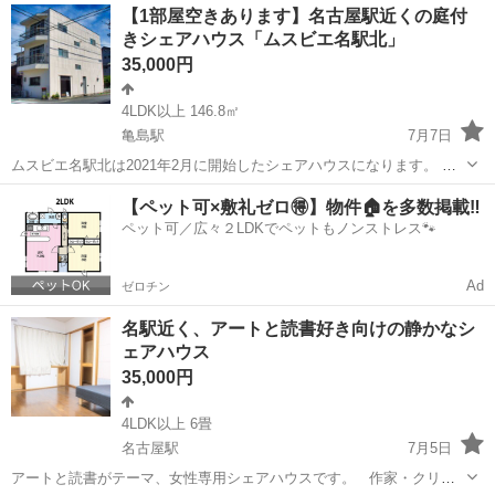
愛知
清須市
須ヶ口駅
シェアハウス
【1部屋空きあります】名古屋駅近くの庭付
駅』までは電車に乗って7分。『金山駅』までは最短11分で着くので名
きシェアハウス「ムスビエ名駅北」
古屋駅や金山駅に通勤や通学さ...
35,000円
4LDK以上 146.8㎡
亀島駅
7月7日
ムスビエ名駅北は2021年2月に開始したシェアハウスになります。 現
在は2階の部屋が空きました。 通学、通勤にとても便利な名古屋駅に
愛知
名古屋市
亀島駅
シェアハウス
庭付き
【ペット可×敷礼ゼロ🉐】物件🏠を多数掲載‼️
も徒歩で行ける場所にあり、1人暮らしではなくゆる～い繋がりを保て
ペット可／広々２LDKでペットもノンストレス🐾
る場所でもあるかなと...
Ad
ゼロチン
名駅近く、アートと読書好き向けの静かなシ
ェアハウス
35,000円
4LDK以上 6畳
名古屋駅
7月5日
アートと読書がテーマ、女性専用シェアハウスです。 作家・クリエ