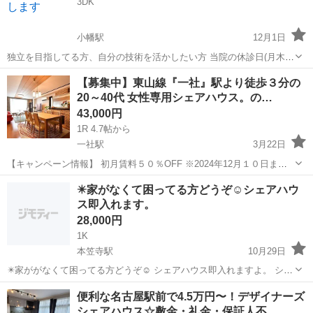
3DK
小幡駅
12月1日
独立を目指してる方、自分の技術を活かしたい方 当院の休診日(月木)
をお貸しします 治療院そのまま お使いになれます 1曜日 ¥30000- 1日
愛知
名古屋市
小幡駅
シェアハウス
曜日
【募集中】東山線『一社』駅より徒歩３分の
¥10000- 1時間 ¥1500- 🅿️4台 詳しく...
20～40代 女性専用シェアハウス。の…
43,000円
1R 4.7帖から
一社駅
3月22日
【キャンペーン情報】 初月賃料５０％OFF ※2024年12月１０日まで
に半年以上の期間でご入居の方が対象となります。 ※賃料のみが対象
愛知
名古屋市
一社駅
シェアハウス
✴️家がなくて困ってる方どうぞ☺️シェアハウ
となるため、光熱・共益費は割引となりません。 名古屋市内の女性専
ス即入れます。
用シェ...
28,000円
1K
本笠寺駅
10月29日
✴️家ががなくて困ってる方どうぞ☺️ シェアハウス即入れますよ。 シェ
アハウス入れますよ 審査などは全くありませんので安心してくださ
愛知
名古屋市
本笠寺駅
シェアハウス
無料
便利な名古屋駅前で4.5万円〜！デザイナーズ
い。 皆暮らせば寂しくないよ(*^^*)💕 名鉄名古屋本線の本笠寺駅から
シェアハウス☆敷金・礼金・保証人不…
徒歩4分 便利な場所...