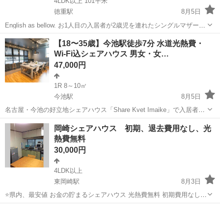
4LDK以上 101平米
徳重駅
8月5日
English as bellow. お1人目の入居者が2歳児を連れたシングルマザーさ
んというご縁がきっかけで、それ以降、女性が安心して暮らせるシェ
愛知
名古屋市
徳重駅
シェアハウス
4LDK
【18〜35歳】今池駅徒歩7分 水道光熱費・
アハウスとして運営しております。 2階建て4LDK戸建です。1階...
Wi-Fi込シェアハウス 男女・女…
47,000円
1R 8～10㎡
今池駅
8月5日
名古屋・今池の好立地シェアハウス「Share Kvet Imaike」で入居者募
集中です。 栄まで6分、名古屋駅まで11分。家賃42,000円〜＋共益費
愛知
名古屋市
今池駅
シェアハウス
男性専用
岡崎シェアハウス 初期、退去費用なし、光
に水道光熱費・Wi-Fiも全部コミコミなので、毎月の出費が読みやす
熱費無料
く...
30,000円
4LDK以上
東岡崎駅
8月3日
⭐️県内、最安値 お金の貯まるシェアハウス 光熱費無料 初期費用なし、
(一部の部屋を除き) 退去費用なし ティッシュなどの備品も完備無料
愛知
岡崎市
東岡崎駅
シェアハウス
無料
です ３万円で暮らせる、岡崎市で1番安い賃貸物件 １万5千...