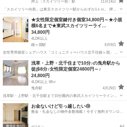
押上〈スカイツリー前〉駅
11月14日
「スカイツリー向島」は東京スカイツリー駅からわずか1ｋｍ。 押上
駅、曳舟駅、浅草駅が最寄駅です。 現在期間限定キャンペーン中！ ３
東京
墨田区
押上〈スカイツリー前〉駅
シェアハウス
★女性限定個室鍵付き個室34,800円～★小規
ヶ月間家賃から5,000円値引き中です。 個室にはエアコン、ベッド、
模6名まで★東武スカイツリーライ…
徒歩
机、椅子、...
34,800円
4LDK以上
鐘ヶ淵駅
6月9日
女性専用個室シェアハウス「コミュニティーハウス北千住鐘ヶ淵」 の
募集でございます。 ―◆おススメポイント◆― ・女性限定個室34,800
東京
墨田区
鐘ヶ淵駅
シェアハウス
徒歩
浅草・上野・北千住まで10分♪の曳舟駅から
円～ ・フルリフォーム済みで綺麗！ ・小規模6名まで ―◆アクセス
徒歩8分♪女性限定個室24800円～♪
◆―...
24,800円
4LDK以上 98㎡
曳舟駅
4月29日
浅草駅・上野駅・北千住駅まで10分圏内の東武スカイツリーラインの
曳舟駅から徒歩8分大変利便性のいい立地です。駅前には商店街もあり
東京
墨田区
曳舟駅
シェアハウス
徒歩
お金ないけど引っ越したい😢
店舗も充実しております。 【おススメポイント】 入居者7名の落ち着
敷金・礼金なしの物件多数掲載！今すぐ無料ダウンロー
いたシェアハウスです。...
ド✨
Ad
ゼロチン