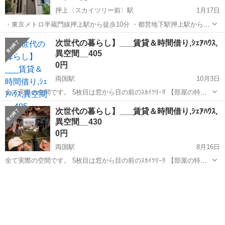
押上〈スカイツリー前〉駅
1月17日
・東京メトロ半蔵門線押上駅から徒歩10分 ・都営地下駅押上駅から徒
歩10分 ■女性限定、全室鍵付き個室 ■入居時費用 ・保証金0円 ・敷金
東京
墨田区
押上〈スカイツリー前〉駅
シェアハウス
次世代の暮らし】___賃貸＆時間借り,ｼｪｱﾊｳｽ,
礼金0円 ・火災保険、家財保険、賠償保険は大家負担 ■専有面積：7....
異空間__405
徒歩
0円
両国駅
10月3日
全て実際の空間です。 5枚目は窓から目の前のｽｶｲﾂﾘｰ‼︎ 【部屋の特
徴】 ➊生活に必要な全てがある (風呂ﾄｲﾚ,ﾛﾌﾄ＆ｿﾌｧﾍﾞｯﾄﾞ,洗濯乾燥機,
東京
墨田区
両国駅
シェアハウス
無料
次世代の暮らし】___賃貸＆時間借り,ｼｪｱﾊｳｽ,
全料理対応家電, ➋8k大画面＆360°立体音響 ↪︎映画,You...
異空間__430
0円
両国駅
8月16日
全て実際の空間です。 5枚目は窓から目の前のｽｶｲﾂﾘｰ‼︎ 【部屋の特
徴】 ➊生活に必要な全てがある (風呂ﾄｲﾚ,ﾛﾌﾄ＆ｿﾌｧﾍﾞｯﾄﾞ,洗濯乾燥機,
東京
墨田区
両国駅
シェアハウス
全料理対応家電, ➋8k大画面＆360°立体音響 ↪︎映画,You...