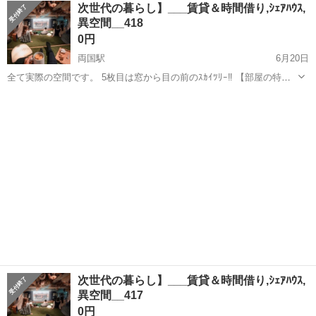
東京
墨田区
両国駅
シェアハウス
無料
次世代の暮らし】___賃貸＆時間借り,ｼｪｱﾊｳｽ,
全料理対応家電, ➋8k大画面＆360°立体音響 ↪︎映画,You...
異空間__418
0円
両国駅
6月20日
全て実際の空間です。 5枚目は窓から目の前のｽｶｲﾂﾘｰ‼︎ 【部屋の特
徴】 ➊生活に必要な全てがある (風呂ﾄｲﾚ,ﾛﾌﾄ＆ｿﾌｧﾍﾞｯﾄﾞ,洗濯乾燥機,
東京
墨田区
両国駅
シェアハウス
全料理対応家電, ➋8k大画面＆360°立体音響 ↪︎映画,You...
次世代の暮らし】___賃貸＆時間借り,ｼｪｱﾊｳｽ,
異空間__417
0円