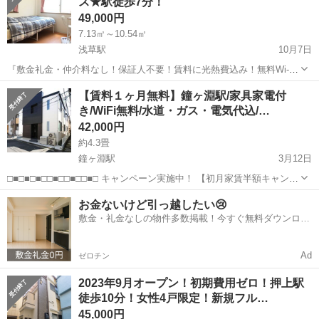
ス★駅徒歩7分！
月の末に出る予定に...
49,000円
7.13㎡～10.54㎡
浅草駅
10月7日
『敷金礼金・仲介料なし！保証人不要！賃料に光熱費込み！無料Wi-Fi
あり！』 ”お問い合わせ”はこちらをクリック➡➡➡http://www.create-
東京
墨田区
浅草駅
シェアハウス
物件
【賃料１ヶ月無料】鐘ヶ淵駅/家具家電付
gh.jp/contact-houselist/?house_i...
き/WiFi無料/水道・ガス・電気代込/…
42,000円
約4.3畳
鐘ヶ淵駅
3月12日
□■□■□■□□■□□■□□■□ キャンペーン実施中！ 【初月家賃半額キャンペ
ーン】or【1か月分賃料0円キャンペーン】 （※条件：3か月以上入
東京
墨田区
鐘ヶ淵駅
シェアハウス
無料
お金ないけど引っ越したい😢
居） □■□■□■□□■□□■□□■□ 東京都内で『家具家電付き』...
敷金・礼金なしの物件多数掲載！今すぐ無料ダウンロー
ド✨
Ad
ゼロチン
2023年9月オープン！初期費用ゼロ！押上駅
徒歩10分！女性4戸限定！新規フル…
45,000円