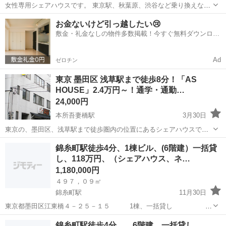
女性専用シェアハウスです。 東京駅、秋葉原、渋谷など乗り換えな
し！ 総武線、半蔵門線の2路線利用できます！ 外国人OK！即入居
東京
墨田区
錦糸町駅
シェアハウス
room
お金ないけど引っ越したい😢
OK！保証人不要！ 水商売・風俗の方もご相談下さい。 寝具新品で
敷金・礼金なしの物件多数掲載！今すぐ無料ダウンロー
す！ ★毎...
ド✨
Ad
ゼロチン
東京 墨田区 浅草駅まで徒歩8分！「AS
HOUSE」2.4万円～！通学・通勤…
24,000円
本所吾妻橋駅
3月30日
東京の、墨田区、浅草駅まで徒歩圏内の位置にあるシェアハウスで
す。このシェアハウスはドミトリータイプなら2.4万円から入居できる
東京
墨田区
本所吾妻橋駅
シェアハウス
男性
錦糸町駅徒歩4分、1棟ビル、(6階建）一括貸
ことが特徴です。コンビニまで徒歩2分という便利な立地のほか、スカ
し、118万円、（シェアハウス、ネ…
イツリーや浅草寺にも近いです。内装...
1,180,000円
４９７，０９㎡
錦糸町駅
11月30日
東京都墨田区江東橋４－２５－１５ 1棟、一括貸し ６
階建（４９７，０９㎡）最寄駅 錦糸町駅 徒歩４分 エレベータ
東京
墨田区
錦糸町駅
シェアハウス
貸し
錦糸町駅徒歩4分、 6階建、一括貸し、