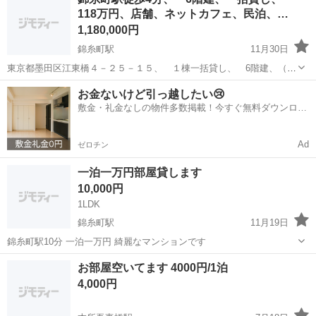
ー有 （2面道路）1階から４階（９８，６４㎡） 賃料 118万
118万円、店舗、ネットカフェ、民泊、…
円 現況 (スケルト...
1,180,000円
錦糸町駅
11月30日
東京都墨田区江東橋４－２５－１５、 １棟一括貸し、 6階建、（４
９７，０９㎡） 最寄駅、錦糸町駅 徒歩4分 現況 スケルトン 1
東京
墨田区
錦糸町駅
シェアハウス
貸し
お金ないけど引っ越したい😢
階 ９８，６４㎡ 2階９８，６４㎡ 賃料 118万円 (エレ
敷金・礼金なしの物件多数掲載！今すぐ無料ダウンロー
ベーター有） 3...
ド✨
Ad
ゼロチン
一泊一万円部屋貸します
10,000円
1LDK
錦糸町駅
11月19日
錦糸町駅10分 一泊一万円 綺麗なマンションです
東京
墨田区
錦糸町駅
シェアハウス
部屋
お部屋空いてます 4000円/1泊
4,000円