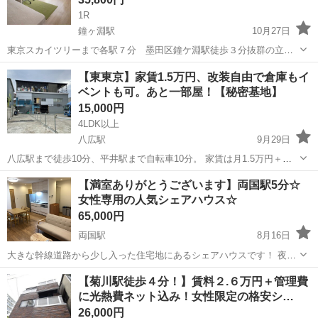
1R
鐘ヶ淵駅
10月27日
東京スカイツリーまで各駅７分 墨田区鐘ケ淵駅徒歩３分抜群の立
地 女性限定家具鑰付き個室６部屋少人数制で格安 ★即入居可能で
東京
墨田区
鐘ヶ淵駅
シェアハウス
無料
【東東京】家賃1.5万円、改装自由で倉庫もイ
す。 B号室空き有り C号室空きました。 墨田区鐘ケ淵駅より5分の抜
ベントも可。あと一部屋！【秘密基地】
群の立地に女性６名限定で...
15,000円
4LDK以上
八広駅
9月29日
八広駅まで徒歩10分、平井駅まで自転車10分。 家賃は月1.5万円＋光
熱費の頭割りです。 各12畳ほどの大きな部屋を３人程度でシェアする
東京
墨田区
八広駅
シェアハウス
秘密基地
【満室ありがとうございます】両国駅5分☆
形になります。 ※異性と共部屋にすることは出来ないので、基本的に
女性専用の人気シェアハウス☆
男性の募集です。 ...
65,000円
両国駅
8月16日
大きな幹線道路から少し入った住宅地にあるシェアハウスです！ 夜は
とても静かですが、交番も近くにあり女性にもとても安心して生活で
東京
墨田区
両国駅
シェアハウス
徒歩
【菊川駅徒歩４分！】賃料２.６万円＋管理費
きます！ 現在は日本人３名、韓国人１名の方々が入居してます！ 休み
に光熱費ネット込み！女性限定の格安シ…
の日はみん...
26,000円