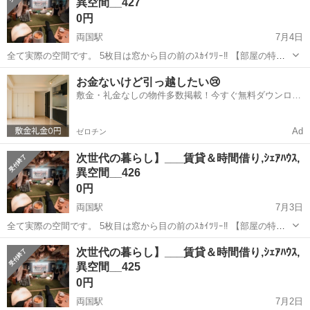
異空間__427
0円
両国駅
7月4日
全て実際の空間です。 5枚目は窓から目の前のｽｶｲﾂﾘｰ‼︎ 【部屋の特
徴】 ➊生活に必要な全てがある (風呂ﾄｲﾚ,ﾛﾌﾄ＆ｿﾌｧﾍﾞｯﾄﾞ,洗濯乾燥機,
東京
墨田区
両国駅
シェアハウス
無料
お金ないけど引っ越したい😢
全料理対応家電, ➋8k大画面＆360°立体音響 ↪︎映画,You...
敷金・礼金なしの物件多数掲載！今すぐ無料ダウンロー
ド✨
Ad
ゼロチン
次世代の暮らし】___賃貸＆時間借り,ｼｪｱﾊｳｽ,
異空間__426
0円
両国駅
7月3日
全て実際の空間です。 5枚目は窓から目の前のｽｶｲﾂﾘｰ‼︎ 【部屋の特
徴】 ➊生活に必要な全てがある (風呂ﾄｲﾚ,ﾛﾌﾄ＆ｿﾌｧﾍﾞｯﾄﾞ,洗濯乾燥機,
東京
墨田区
両国駅
シェアハウス
次世代の暮らし】___賃貸＆時間借り,ｼｪｱﾊｳｽ,
全料理対応家電, ➋8k大画面＆360°立体音響 ↪︎映画,You...
異空間__425
0円
両国駅
7月2日