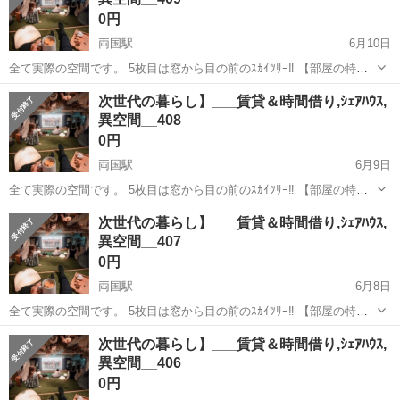
0円
両国駅
6月10日
全て実際の空間です。 5枚目は窓から目の前のｽｶｲﾂﾘｰ‼︎ 【部屋の特
徴】 ➊生活に必要な全てがある (風呂ﾄｲﾚ,ﾛﾌﾄ＆ｿﾌｧﾍﾞｯﾄﾞ,洗濯乾燥機,
東京
墨田区
両国駅
シェアハウス
次世代の暮らし】___賃貸＆時間借り,ｼｪｱﾊｳｽ,
全料理対応家電, ➋8k大画面＆360°立体音響 ↪︎映画,You...
異空間__408
0円
両国駅
6月9日
全て実際の空間です。 5枚目は窓から目の前のｽｶｲﾂﾘｰ‼︎ 【部屋の特
徴】 ➊生活に必要な全てがある (風呂ﾄｲﾚ,ﾛﾌﾄ＆ｿﾌｧﾍﾞｯﾄﾞ,洗濯乾燥機,
東京
墨田区
両国駅
シェアハウス
無料
次世代の暮らし】___賃貸＆時間借り,ｼｪｱﾊｳｽ,
全料理対応家電, ➋8k大画面＆360°立体音響 ↪︎映画,You...
異空間__407
0円
両国駅
6月8日
全て実際の空間です。 5枚目は窓から目の前のｽｶｲﾂﾘｰ‼︎ 【部屋の特
徴】 ➊生活に必要な全てがある (風呂ﾄｲﾚ,ﾛﾌﾄ＆ｿﾌｧﾍﾞｯﾄﾞ,洗濯乾燥機,
東京
墨田区
両国駅
シェアハウス
次世代の暮らし】___賃貸＆時間借り,ｼｪｱﾊｳｽ,
全料理対応家電, ➋8k大画面＆360°立体音響 ↪︎映画,You...
異空間__406
0円