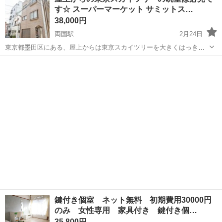
所2カ所、フルリノベーション済のシェアハウスです。 スカイツリー
す☆ スーパーマーケット サミットス…
が見える下町の穏やかな...
38,000円
両国駅
2月24日
東京都墨田区にある、屋上からは東京スカイツリーを大きくはっきり
と望むことができるシェアハウスです。両国の代名詞ともいえる国技
東京
墨田区
両国駅
シェアハウス
屋上
館はもちろん、浅草などの歴史的観光スポットにも近いため、充実し
たシェアハウスライフを送ることができま...
鍵付き個室 ネット無料 初期費用30000円
のみ 女性専用 家具付き 鍵付き個…
35,800円