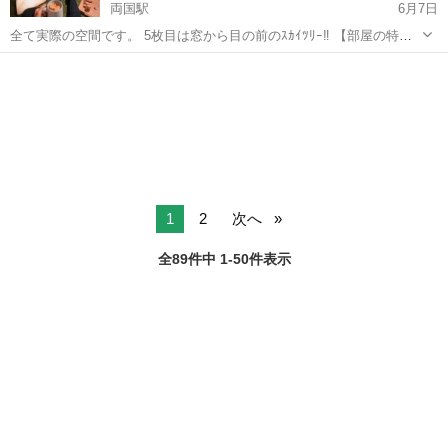
両国駅
6月7日
全て実際の空間です。 5枚目は窓から目の前のｽｶｲﾂﾘｰ‼︎ 【部屋の特
徴】 ➊生活に必要な全てがある (風呂ﾄｲﾚ,ﾛﾌﾄ＆ｿﾌｧﾍﾞｯﾄﾞ,洗濯乾燥機,
東京
墨田区
両国駅
シェアハウス
無料
全料理対応家電, ➋8k大画面＆360°立体音響 ↪︎映画,You...
1
2
次へ
全89件中 1-50件表示