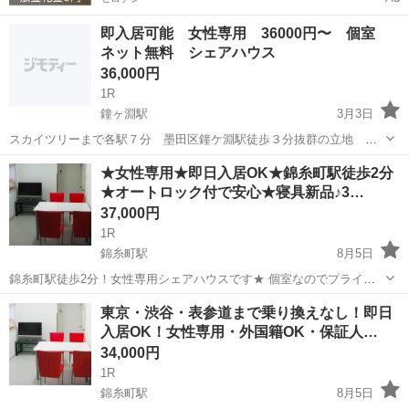
即入居可能 女性専用 36000円〜 個室
ネット無料 シェアハウス
36,000円
1R
鐘ヶ淵駅
3月3日
スカイツリーまで各駅７分 墨田区鐘ケ淵駅徒歩３分抜群の立地 女
性限定家具鑰付き個室６部屋少人数制で格安の36.000〜 墨田区鐘ケ淵
東京
墨田区
鐘ヶ淵駅
シェアハウス
無料
★女性専用★即日入居OK★錦糸町駅徒歩2分
駅より３分の抜群の立地に女性６名限定で家具鍵付き個室3.６０００
★オートロック付で安心★寝具新品♪3…
～ 家賃以外実費光熱費の...
37,000円
1R
錦糸町駅
8月5日
錦糸町駅徒歩2分！女性専用シェアハウスです★ 個室なのでプライベ
ートも守られて安心！！ 外国籍・水商売・風俗ご相談下さい。 ★毎月
東京
墨田区
錦糸町駅
シェアハウス
room
東京・渋谷・表参道まで乗り換えなし！即日
のお家賃★ 賃料：37,000円 管理費：10,000円（水道光熱費込）...
入居OK！女性専用・外国籍OK・保証人…
34,000円
1R
錦糸町駅
8月5日