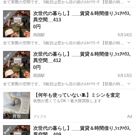
全て実際の空間です。 5枚目は窓から目の前のｽｶｲﾂﾘｰ‼︎ 【部屋の特
徴】 ➊生活に必要な全てがある (風呂ﾄｲﾚ,ﾛﾌﾄ＆ｿﾌｧﾍﾞｯﾄﾞ,洗濯乾燥機,
東京
墨田区
両国駅
シェアハウス
次世代の暮らし】___賃貸＆時間借り,ｼｪｱﾊｳｽ,
全料理対応家電, ➋8k大画面＆360°立体音響 ↪︎映画,You...
異空間__413
0円
両国駅
6月14日
全て実際の空間です。 5枚目は窓から目の前のｽｶｲﾂﾘｰ‼︎ 【部屋の特
徴】 ➊生活に必要な全てがある (風呂ﾄｲﾚ,ﾛﾌﾄ＆ｿﾌｧﾍﾞｯﾄﾞ,洗濯乾燥機,
東京
墨田区
両国駅
シェアハウス
次世代の暮らし】___賃貸＆時間借り,ｼｪｱﾊｳｽ,
全料理対応家電, ➋8k大画面＆360°立体音響 ↪︎映画,You...
異空間__412
0円
両国駅
6月13日
全て実際の空間です。 5枚目は窓から目の前のｽｶｲﾂﾘｰ‼︎ 【部屋の特
徴】 ➊生活に必要な全てがある (風呂ﾄｲﾚ,ﾛﾌﾄ＆ｿﾌｧﾍﾞｯﾄﾞ,洗濯乾燥機,
東京
墨田区
両国駅
シェアハウス
【何年も使っていない🧵】ミシンを査定
全料理対応家電, ➋8k大画面＆360°立体音響 ↪︎映画,You...
状態が悪くてもOK！最大限買取します
Ad
プリフラ
次世代の暮らし】___賃貸＆時間借り,ｼｪｱﾊｳｽ,
異空間__409