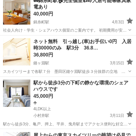
🚃錦糸町駅🏠完全個室👍即入居可能🤩家具家
電あり
40,000円
錦糸町駅
4月3日
社会人向け・学生・シェアハウス個室のご案内です。 初期費用が安
く・すぐ入居ができる 「いきなり内見は不安」 「条件が合うか分から
東京
墨田区
錦糸町駅
シェアハウス
初期
ネット無料 引っ越し(車)お手伝い0円 入居
ない」 「写真だけじゃ判断できない」 そんな方のために、公式LINE
時30000のみ 駅3分 36.8…
でのご...
36,800円
鐘ヶ淵駅
3月15日
スカイツリーまで各駅７分 墨田区鐘ケ淵駅徒歩３分抜群の立地 女
性限定家具鑰付き個室６部屋少人数制で格安。 C号室 36.800- 墨田区
東京
墨田区
鐘ヶ淵駅
シェアハウス
個室
駅から徒歩3分の下町の静かな環境のシェア
鐘ケ淵駅より３分の抜群の立地に女性６名限定で家具鍵付き個室 家
ハウスです
賃以外実費光熱費のみ...
45,000円
4LDK以上
小村井駅
3月11日
駅から徒歩3分、亀戸、押上、平井、曳舟駅までアクセス便利な好立地
で、鍵付き個室(エアコン、ベッド完備)、 共有リビング、トイレ洗面
東京
墨田区
小村井駅
シェアハウス
リビング
屋上からの東京スカイツリーの眺望は必見で