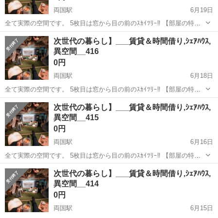
両国駅
6月19日
全て実際の空間です。 5枚目は窓から目の前のｽｶｲﾂﾘｰ‼︎ 【部屋の特
徴】 ➊生活に必要な全てがある (風呂ﾄｲﾚ,ﾛﾌﾄ＆ｿﾌｧﾍﾞｯﾄﾞ,洗濯乾燥機,
東京
墨田区
両国駅
シェアハウス
無料
次世代の暮らし】___賃貸＆時間借り,ｼｪｱﾊｳｽ,
全料理対応家電, ➋8k大画面＆360°立体音響 ↪︎映画,You...
異空間__416
0円
両国駅
6月18日
全て実際の空間です。 5枚目は窓から目の前のｽｶｲﾂﾘｰ‼︎ 【部屋の特
徴】 ➊生活に必要な全てがある (風呂ﾄｲﾚ,ﾛﾌﾄ＆ｿﾌｧﾍﾞｯﾄﾞ,洗濯乾燥機,
東京
墨田区
両国駅
シェアハウス
次世代の暮らし】___賃貸＆時間借り,ｼｪｱﾊｳｽ,
全料理対応家電, ➋8k大画面＆360°立体音響 ↪︎映画,You...
異空間__415
0円
両国駅
6月16日
全て実際の空間です。 5枚目は窓から目の前のｽｶｲﾂﾘｰ‼︎ 【部屋の特
徴】 ➊生活に必要な全てがある (風呂ﾄｲﾚ,ﾛﾌﾄ＆ｿﾌｧﾍﾞｯﾄﾞ,洗濯乾燥機,
東京
墨田区
両国駅
シェアハウス
無料
次世代の暮らし】___賃貸＆時間借り,ｼｪｱﾊｳｽ,
全料理対応家電, ➋8k大画面＆360°立体音響 ↪︎映画,You...
異空間__414
0円
両国駅
6月15日