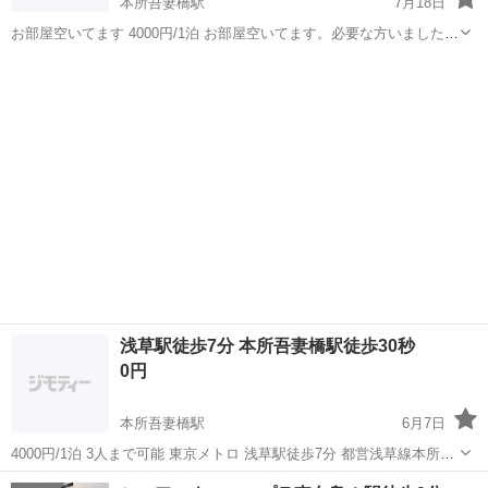
本所吾妻橋駅
7月18日
お部屋空いてます 4000円/1泊 お部屋空いてます。必要な方いました
ら、電話かメールで連絡ください。 早く連絡もらえた方から優先して
東京
墨田区
本所吾妻橋駅
シェアハウス
徒歩
案内します。 複数人使用可能。コンビニ、郵便局、スーパー、薬局徒
歩1分圏内。 近くに...
浅草駅徒歩7分 本所吾妻橋駅徒歩30秒
0円
本所吾妻橋駅
6月7日
4000円/1泊 3人まで可能 東京メトロ 浅草駅徒歩7分 都営浅草線本所吾
妻橋駅徒歩30秒 まるまる貸し オートロック付き 長期で使ってもらえ
東京
墨田区
本所吾妻橋駅
シェアハウス
徒歩