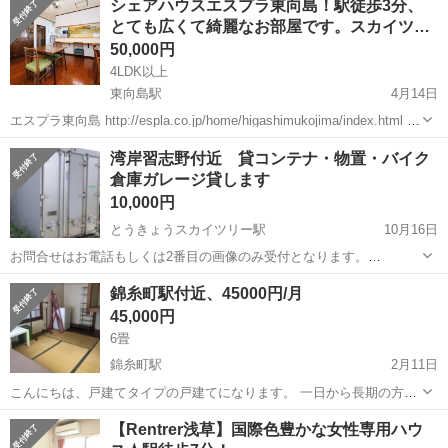
シェアハウスエスプラ東向島！駅徒歩3分、
る方、即日で使ってもらえる方優先して案内しています。 浅草、スカ
とても広くて綺麗なお部屋です。スカイツ…
イツ...
50,000円
4LDK以上
東向島駅
4月14日
エスプラ東向島 http://espla.co.jp/home/higashimukojima/index.html 東
向島駅から徒歩3分。浅草まで3駅8分の好立地。 スカイツリーまで2駅
東京
墨田区
東向島駅
シェアハウス
徒歩
湾岸習志野付近 貸コンテナ・物置・バイク
6分。 気軽に...
倉庫ガレージ貸します
10,000円
とうきょうスカイツリー駅
10月16日
お問合せはお電話もしくは2番目の画像のみ受付となります。
08044070022 メッセージされても返事は一切行っておりません。 ⭐️所
東京
墨田区
とうきょうスカイツリー駅
シェアハウス
錦糸町駅付近、45000円/月
在地 習志野 貸コンテナ物置バイクガレージ 初期費用0円ですが、敷
コンテナ
45,000円
金を預からせて頂き...
6畳
錦糸町駅
2月11日
こんにちは、戸建てタイプの戸建てになります。 一日から長期の方は
数年滞在の方もいます。 基本的に、月ごとの支払いになります。 家賃
東京
墨田区
錦糸町駅
シェアハウス
家賃
【Rentrer浅草】国際色豊かな女性専用ハウ
は、月45000+光熱費 現在は、写真掲載されている45000円の部屋が今