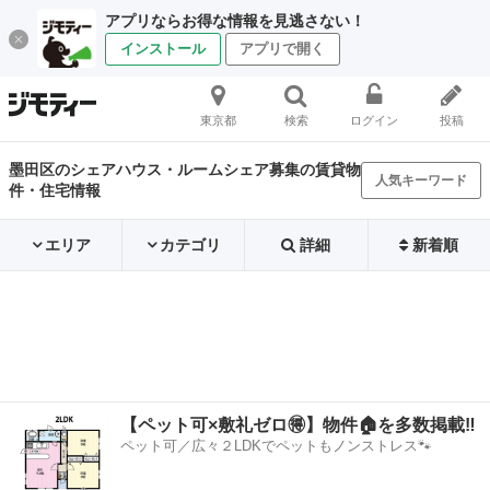
アプリならお得な情報を見逃さない！
インストール
アプリで開く
東京都
検索
ログイン
投稿
墨田区のシェアハウス・ルームシェア募集の賃貸物
人気キーワード
件・住宅情報
エリア
カテゴリ
詳細
新着順
【ペット可×敷礼ゼロ🉐】物件🏠を多数掲載‼️
ペット可／広々２LDKでペットもノンストレス🐾