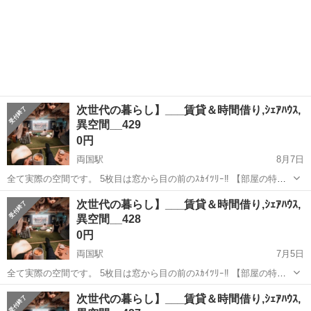
次世代の暮らし】___賃貸＆時間借り,ｼｪｱﾊｳｽ,
異空間__429
0円
両国駅
8月7日
全て実際の空間です。 5枚目は窓から目の前のｽｶｲﾂﾘｰ‼︎ 【部屋の特
徴】 ➊生活に必要な全てがある (風呂ﾄｲﾚ,ﾛﾌﾄ＆ｿﾌｧﾍﾞｯﾄﾞ,洗濯乾燥機,
東京
墨田区
両国駅
シェアハウス
次世代の暮らし】___賃貸＆時間借り,ｼｪｱﾊｳｽ,
全料理対応家電, ➋8k大画面＆360°立体音響 ↪︎映画,You...
異空間__428
0円
両国駅
7月5日
全て実際の空間です。 5枚目は窓から目の前のｽｶｲﾂﾘｰ‼︎ 【部屋の特
徴】 ➊生活に必要な全てがある (風呂ﾄｲﾚ,ﾛﾌﾄ＆ｿﾌｧﾍﾞｯﾄﾞ,洗濯乾燥機,
東京
墨田区
両国駅
シェアハウス
次世代の暮らし】___賃貸＆時間借り,ｼｪｱﾊｳｽ,
全料理対応家電, ➋8k大画面＆360°立体音響 ↪︎映画,You...