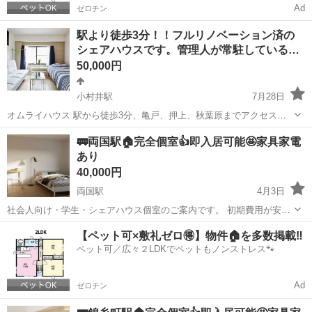
Ad
ゼロチン
駅より徒歩3分！！フルリノベーション済の
シェアハウスです。管理人が常駐している…
50,000円
小村井駅
7月28日
オムライハウス 駅から徒歩3分、亀戸、押上、秋葉原までアクセス便
利な好立地で、鍵付き個室(エアコン、ベッド完備)、共有リビング、ト
東京
墨田区
小村井駅
シェアハウス
徒歩
🚃両国駅🏠完全個室👍即入居可能🤩家具家電
イレ洗面所2カ所、フルリノベーション済のシェアハウスです。
あり
https://www...
40,000円
両国駅
4月3日
社会人向け・学生・シェアハウス個室のご案内です。 初期費用が安
く・すぐ入居ができる 「いきなり内見は不安」 「条件が合うか分から
東京
墨田区
両国駅
シェアハウス
【ペット可×敷礼ゼロ🉐】物件🏠を多数掲載‼️
ない」 「写真だけじゃ判断できない」 そんな方のために、公式LINE
ペット可／広々２LDKでペットもノンストレス🐾
でのご...
Ad
ゼロチン