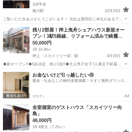
104平米
菊川駅
10月24日
ご覧いただきありがとうございます！ 当社は墨田区に本社があるアッ
トホームな不動産会社です。 この度、日当たり・風通しの良いオシャ
東京
墨田区
菊川駅
シェアハウス
徒歩
残り2部屋！押上曳舟シェアハウス新規オー
レな民家を改装してシェアハウスをスタートすることができました！
プン！3駅5路線、リフォーム済みで綺麗…
長く、仲良く入居い...
50,000円
1R 10.94㎡
押上〈スカイツリー前〉駅
4月19日
◆新オープン!!◆5名決定、残り2名!!◆大人男子女子7人東京下町暮ら
し◆最寄駅は3駅5路線（押上駅・曳舟駅・京成曳舟駅） 私たちと一緒
東京
墨田区
押上〈スカイツリー前〉駅
シェアハウス
お金ないけど引っ越したい😢
に墨田区京島の住民になりませんか。現在男女5人でシェアハウス生活
敷金・礼金なしの物件多数掲載！今すぐ無料ダウンロー
徒歩
を満喫しています。...
ド✨
Ad
ゼロチン
全室個室のゲストハウス「スカイツリー向
島」
46,000円
1R 4畳大（7.25㎡）