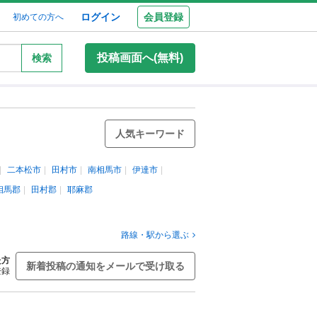
ログイン
会員登録
初めての方へ
投稿画面へ(無料)
検索
人気キーワード
二本松市
田村市
南相馬市
伊達市
相馬郡
田村郡
耶麻郡
路線・駅から選ぶ
た方
新着投稿の通知をメールで受け取る
登録