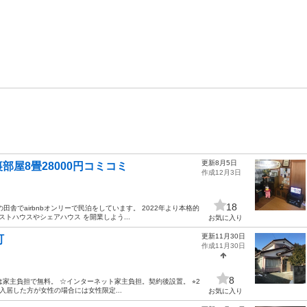
更新8月5日
屋8畳28000円コミコミ
作成12月3日
18
舎でairbnbオンリーで民泊をしています。 2022年より本格的
トハウスやシェアハウス を開業しよう...
お気に入り
更新11月30日
町
作成11月30日
8
代は家主負担で無料。 ☆インターネット家主負担。契約後設置。 ⭐︎2
入居した方が女性の場合には女性限定...
お気に入り