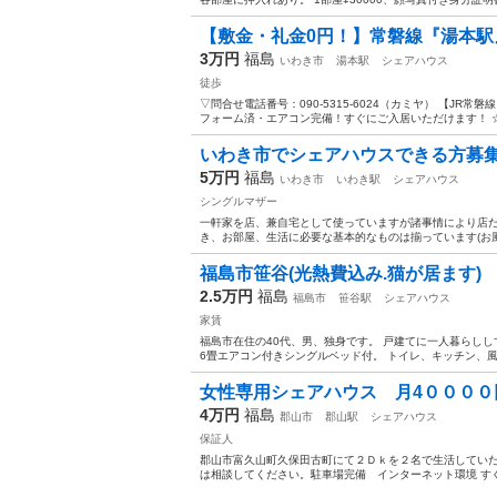
【敷金・礼金0円！】常磐線『湯本駅
3万円
福島
いわき市
湯本駅
シェアハウス
徒歩
▽問合せ電話番号：090-5315-6024（カミヤ） 【JR常磐
フォーム済・エアコン完備！すぐにご入居いただけます！ ☆ 
いわき市でシェアハウスできる方募集(女性
5万円
福島
いわき市
いわき駅
シェアハウス
シングルマザー
一軒家を店、兼自宅として使っていますが諸事情により店だけ
き、お部屋、生活に必要な基本的なものは揃っています(お風呂
福島市笹谷(光熱費込み.猫が居ます)
2.5万円
福島
福島市
笹谷駅
シェアハウス
家賃
福島市在住の40代、男、独身です。 戸建てに一人暮らし
6畳エアコン付きシングルベッド付。 トイレ、キッチン、風
女性専用シェアハウス 月4００００円
4万円
福島
郡山市
郡山駅
シェアハウス
保証人
郡山市富久山町久保田古町にて２Ｄｋを２名で生活していた
は相談してください。駐車場完備 インターネット環境 す