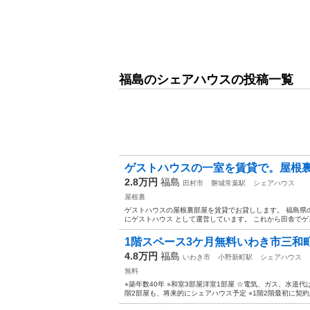
福島のシェアハウスの投稿一覧
ゲストハウスの一室を賃貸で。屋根裏部
2.8万円
福島
田村市
磐城常葉駅
シェアハウス
屋根裏
ゲストハウスの屋根裏部屋を賃貸でお貸しします。 福島県の田
にゲストハウス として運営しています。 これから田舎でゲス
1階スペース3ケ月無料いわき市三和
4.8万円
福島
いわき市
小野新町駅
シェアハウス
無料
⭐︎築年数40年 ⭐︎和室3部屋洋室1部屋 ☆電気、ガス、水道
階2部屋も、将来的にシェアハウス予定 ⭐︎1階2階最初に契約