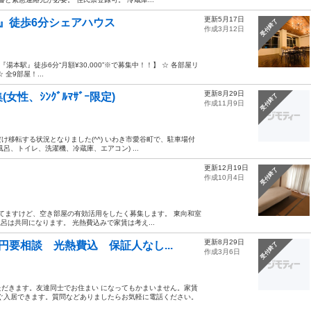
更新5月17日
』徒歩6分シェアハウス
受付終了
作成3月12日
線『湯本駅』徒歩6分“月額¥30,000”※で募集中！！】 ☆ 各部屋リ
全9部屋！...
更新8月29日
、ｼﾝｸﾞﾙﾏｻﾞｰ限定)
受付終了
作成11月9日
移転する状況となりました(^^) いわき市愛谷町で、駐車場付
、トイレ、洗濯機、冷蔵庫、エアコン) ...
更新12月19日
受付終了
作成10月4日
してますけど、空き部屋の有効活用をしたく募集します。 東向和室
呂は共同になります。 光熱費込みで家賃は考え...
更新8月29日
要相談 光熱費込 保証人なし...
受付終了
作成3月6日
だきます。友達同士でお住まい になってもかまいません。家賃
ぐ入居できます。質問などありましたらお気軽に電話ください。