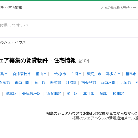
件・住宅情報
地元の掲示板 ジモティー
のシェアハウス
ェア募集の賃貸物件・住宅情報
全10件
福島市
会津若松市
郡山市
いわき市
白河市
須賀川市
喜多方市
相馬市
双葉郡
東白川郡
石川郡
岩瀬郡
河沼郡
南会津郡
西白河郡
大沼郡
湯本駅
会津若松駅
須賀川駅
船引駅
赤井駅
泉駅
松川駅
福島のシェアハウスでお探しの投稿が見つからなかっ
福島のシェアハウスの新着通知メール