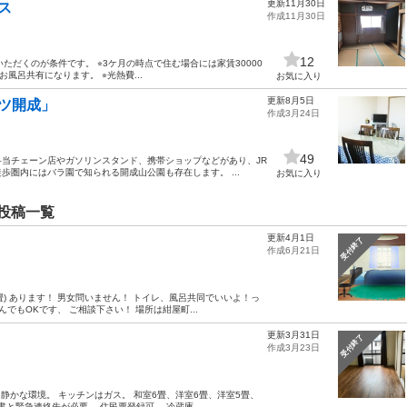
更新11月30日
ス
作成11月30日
12
ただくのが条件です。 ⭐︎3ケ月の時点で住む場合には家賃30000
風呂共有になります。 ⭐︎光熱費...
お気に入り
更新8月5日
ツ開成」
作成3月24日
49
当チェーン店やガソリンスタンド、携帯ショップなどがあり、JR
圏内にはバラ園で知られる開成山公園も存在します。 ...
お気に入り
投稿一覧
更新4月1日
受付終了
作成6月21日
) あります！ 男女問いません！ トイレ、風呂共同でいいよ！っ
でもOKです、 ご相談下さい！ 場所は紺屋町...
更新3月31日
受付終了
作成3月23日
静かな環境。 キッチンはガス。 和室6畳、洋室6畳、洋室5畳、
書と緊急連絡先が必要。 住民票登録可。 冷蔵庫...