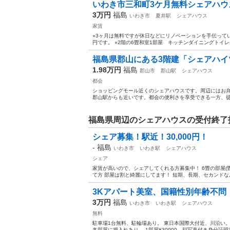
いわき市三和町3ケ月無料シェアハウ
3万円
福島
いわき市
夏井駅
シェアハウス
家賃
⭐︎3ヶ月は無料ですが休日などにリノベーションを手伝ってい
円です。 ⭐︎2階の6畳和室1部屋 キッチンダイニングトイレお
福島県郡山にある3階建「シェアハイ
1.98万円
福島
郡山市
郡山駅
シェアハウス
都会
ショッピングモール近くのシェアハウスです。周辺にはお弁
郡山駅からも近いです。都会の便利さを享受できる一方、徒歩
福島県周辺のシェアハウスの受付終了
シェア募集！駅近！30,000円！
-
福島
いわき市
いわき駅
シェアハウス
シェア
家賃が高いので、シェアしてくれる方募集中！ 6畳の部屋(畳
て方 部屋は割と綺麗にしてます！ 短期、長期、セカンドなん
3Kアパート美室、国籍性別年齢不問
3万円
福島
いわき市
いわき駅
シェアハウス
無料
駐車場1台無料、駐輪場あり。 東日本国際大付近、川沿い。
各部屋に押入れあり。 1部屋¥30000、顔写真付き身分証明