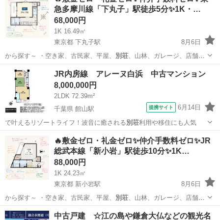
急多摩川線「下丸子」駅徒歩5分✨1K・…
68,000円
1K 16.49㎡
東京都 下丸子駅
8月6日
から探す～ ・空き家、古民家、平屋、
別荘
、山林、ガレージ、店舗、
田舎暮らし、居…
東京
大田区
下丸子駅
アパート
物件
JR内房線 アレーヌ白浜 中古マンション
8,000,000円
2LDK 72.39m²
6月14日
提携サイト
千葉県 館山駅
で叶えるリゾートライフ！波音に癒される
別荘
利用や移住にも人気
千葉
南房総市
館山駅
中古（マンション/一戸建て）
🔥敷金ゼロ・礼金ゼロ✨仲介手数料ゼロ✨JR
総武本線「新小岩」駅徒歩10分✨1K…
88,000円
1K 24.23㎡
東京都 新小岩駅
8月6日
から探す～ ・空き家、古民家、平屋、
別荘
、山林、ガレージ、店舗、
田舎暮らし、居…
東京
葛飾区
新小岩駅
アパート
物件
中古戸建 ☆江の島や鎌倉大仏などの観光名