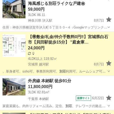
海風感じる別荘ライクな戸建㊙️
59,000円
3LDK 86.11
神奈川県 汐入駅
8月7日
住所：神奈川県横須賀市汐入町５丁目５０−４ ↓Googleマップリンク↓
https://goo.gl/maps/o2Nq6N3Vdej5aEWv6 家賃：59,000円 敷金礼金：
神奈川
横須賀市
汐入駅
一戸建て
物件
【🉐敷金/礼金/仲介手数料0円‼️】宮城県白石
なし 仲介手数料：なし ...
市【貝田駅徒歩15分】 “庭倉庫…
24,000円
4LDK以上 119.92㎡
宮城県 越河駅
8月7日
、単身者可、soho可、事務所利用可、
別荘
利用可、ルームシェア可、
フリーレント …
宮城
白石市
越河駅
一戸建て
仲介手数料
外房線 本納駅 徒歩91分
11,800,000円
3LDK 82.81m²
6月22日
提携サイト
千葉県 本納駅
家庭菜園も。内外リフォーム済み。定住、
別荘
、テレワークの拠点に
も。
千葉
長生郡
本納駅
中古（マンション/一戸建て）