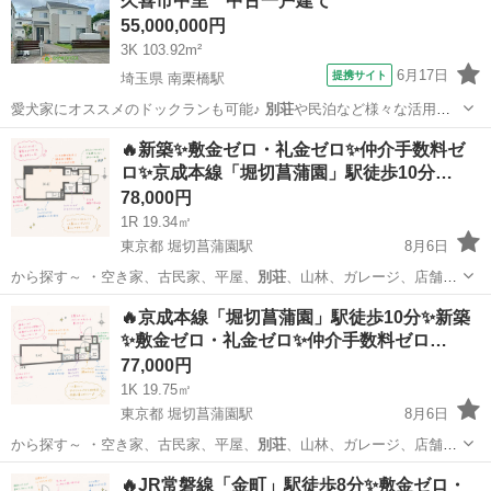
久喜市中里 中古一戸建て
55,000,000円
3K 103.92m²
6月17日
提携サイト
埼玉県 南栗橋駅
愛犬家にオススメのドックランも可能♪
別荘
や民泊など様々な活用方
法があります！ …
埼玉
久喜市
南栗橋駅
中古（マンション/一戸建て）
🔥新築✨敷金ゼロ・礼金ゼロ✨仲介手数料ゼ
ロ✨京成本線「堀切菖蒲園」駅徒歩10分…
78,000円
1R 19.34㎡
東京都 堀切菖蒲園駅
8月6日
から探す～ ・空き家、古民家、平屋、
別荘
、山林、ガレージ、店舗、
田舎暮らし、居…
東京
葛飾区
堀切菖蒲園駅
アパート
物件
🔥京成本線「堀切菖蒲園」駅徒歩10分✨新築
✨敷金ゼロ・礼金ゼロ✨仲介手数料ゼロ…
77,000円
1K 19.75㎡
東京都 堀切菖蒲園駅
8月6日
から探す～ ・空き家、古民家、平屋、
別荘
、山林、ガレージ、店舗、
田舎暮らし、居…
東京
葛飾区
堀切菖蒲園駅
アパート
🔥JR常磐線「金町」駅徒歩8分✨敷金ゼロ・