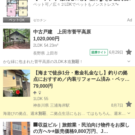
ペット可／広々２LDKでペットもノンストレス🐾
Ad
ゼロチン
中古戸建 上田市菅平高原
1,020,000円
2LDK 54.23m²
6月29日
提携サイト
長野県 上田市
かな緑に包まれた菅平高原の2LDK木造
別荘
！
長野
上田市
中古（マンション/一戸建て）
【海まで徒歩1分・敷金礼金なし】釣りの拠
点におすすめ／内装リフォーム済み・ペッ…
79,000円
1LDK 55
神奈川県 三浦海岸駅
8月7日
海遊びの拠点、週末
別荘
、二拠点生活にもお… てはもちろん、週末
別
荘
やセカンドハウスと…
神奈川
三浦市
三浦海岸駅
一戸建て
徒歩
🏢収益ビル｜旅館業・民泊向け物件をお探し
の方へ✨⭐️販売価格9,800万円、J…