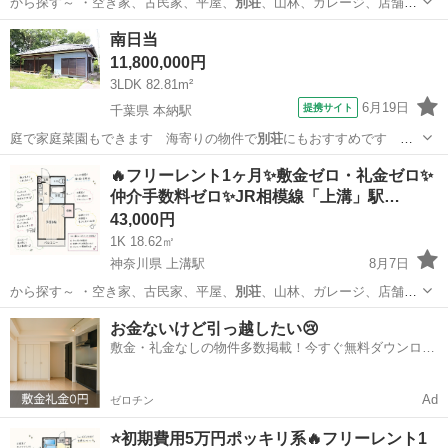
から探す～ ・空き家、古民家、平屋、
別荘
、山林、ガレージ、店舗、
田舎暮らし、居…
神奈川
相模原市
上溝駅
アパート
物件
南日当
11,800,000円
3LDK 82.81m²
6月19日
提携サイト
千葉県 本納駅
庭で家庭菜園もできます 海寄りの物件で
別荘
にもおすすめです ２
台分駐車スペース付…
千葉
長生郡
本納駅
中古（マンション/一戸建て）
🔥フリーレント1ヶ月✨敷金ゼロ・礼金ゼロ✨
仲介手数料ゼロ✨JR相模線「上溝」駅…
43,000円
1K 18.62㎡
神奈川県 上溝駅
8月7日
から探す～ ・空き家、古民家、平屋、
別荘
、山林、ガレージ、店舗、
田舎暮らし、居…
神奈川
相模原市
上溝駅
アパート
物件
お金ないけど引っ越したい😢
敷金・礼金なしの物件多数掲載！今すぐ無料ダウンロー
ド✨
Ad
ゼロチン
⭐️初期費用5万円ポッキリ系🔥フリーレント1