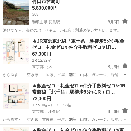
有田市宮崎町
5,800,000円
308
和歌山県 箕島駅
8月6日
浴びながら、海鮮のバーベキューが似合う
別荘
の使い方もいけますね
面積は約100…
和歌山
有田市
箕島駅
土地販売/土地売買
物件
🔥JR京浜東北線「東十条」駅徒歩5分✨敷金
ゼロ・礼金ゼロ✨仲介手数料ゼロ✨1R…
67,000円
1R 12.32㎡
東京都 北区
8月6日
から探す～ ・空き家、古民家、平屋、
別荘
、山林、ガレージ、店舗、
田舎暮らし、居…
東京
北区
アパート
🔥敷金ゼロ・礼金ゼロ✨仲介手数料ゼロ✨JR
常磐線「北千住」駅徒歩9分✨1R＋ロ…
73,000円
1R 5.1帖＋ロフト3.8帖
東京都 北千住駅
8月6日
から探す～ ・空き家、古民家、平屋、
別荘
、山林、ガレージ、店舗、
田舎暮らし、居…
東京
足立区
北千住駅
アパート
物件
🔥敷金ゼロ・礼金ゼロ✨仲介手数料ゼロ✨東