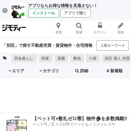
アプリならお得な情報を見逃さない！
インストール
アプリで開く
全国
検索
ログイン
投稿
「別荘」で探す不動産売買・賃貸物件・住宅情報
人気キーワード
田舎暮らし
民家
菜園
農地
小屋
別荘 個人 売買
エリア
カテゴリ
詳細
新着順
【ペット可×敷礼ゼロ🉐】物件🏠を多数掲載‼️
ペット可／広々２LDKでペットもノンストレス🐾