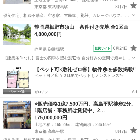
東京都 東武練馬駅
8月7日
優良住宅、相続不動産、空き家、古民家、
別荘
、ガレージハウス、オ
ーシャンビュー …
東京
板橋区
東武練馬駅
その他
物件
静岡県裾野市須山 条件付き売地 全1区画
4,800,000円
6月24日
提携サイト
静岡県 御殿場駅
【建築条件なし】富士の四季を望む
別荘
地 自分好みの空間で癒やしの
時間を
静岡
裾野市
御殿場駅
土地販売/土地売買
【ペット可×敷礼ゼロ🉐】物件🏠を多数掲載‼️
ペット可／広々２LDKでペットもノンストレス🐾
Ad
ゼロチン
⭐️販売価格1億7,500万円、高島平駅徒歩2分、
1階店舗・事務所は賃貸中、2…
175,000,000円
土地面積：165.29㎡、建物面積：286.89㎡
東京都 高島平駅
8月7日