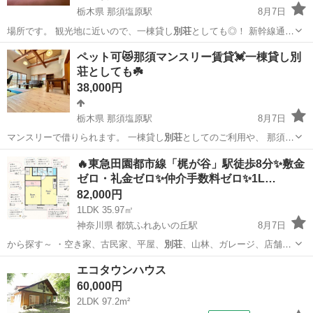
栃木県 那須塩原駅
8月7日
場所です。 観光地に近いので、一棟貸し
別荘
としても◎！ 新幹線通勤
も便利な那須…
栃木
那須塩原市
那須塩原駅
マンスリーマンション
ペット可😻那須マンスリー賃貸💓一棟貸し別
荘としても☘️
無料
38,000円
栃木県 那須塩原駅
8月7日
マンスリーで借りられます。 一棟貸し
別荘
としてのご利用や、 那須塩
原などへの移…
栃木
那須塩原市
那須塩原駅
マンスリーマンション
🔥東急田園都市線「梶が谷」駅徒歩8分✨敷金
ゼロ・礼金ゼロ✨仲介手数料ゼロ✨1L…
戸建
82,000円
1LDK 35.97㎡
神奈川県 都筑ふれあいの丘駅
8月7日
から探す～ ・空き家、古民家、平屋、
別荘
、山林、ガレージ、店舗、
田舎暮らし、居…
神奈川
川崎市
都筑ふれあいの丘駅
アパート
物件
エコタウンハウス
60,000円
2LDK 97.2m²