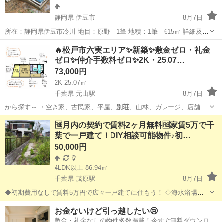
静岡県 伊豆市
8月7日
所在：静岡県伊豆市冷川 地目：原野 1筆 地積：1筆 615㎡ 詳細及び
お問い合わせは下記URLからお願い致します。 詳細：
静岡
伊豆市
土地販売/土地売買
別荘
🔥松戸市六実エリア✨新築✨敷金ゼロ・礼金
https://souzokutochi-kokkokizoku.com/shizuokai...
ゼロ✨仲介手数料ゼロ✨2K・25.07…
73,000円
2K 25.07㎡
千葉県 元山駅
8月7日
から探す～ ・空き家、古民家、平屋、
別荘
、山林、ガレージ、店舗、
田舎暮らし、居…
千葉
松戸市
元山駅
アパート
物件
🆓月内の契約で賃料2ヶ月無料🆓家賃5万で千
葉で一戸建て！DIY相談可能物件♪初…
50,000円
4LDK以上 86.94㎡
千葉県 茂原駅
8月7日
◆初期費用なしで賃料5万円で広々一戸建てに住もう！ ◇海水浴場至
近！ゴルフ場も至近！ ◆室内リフォーム済み！ ◇月内の契約で賃料2
千葉
長生郡
茂原駅
一戸建て
初期
お金ないけど引っ越したい😢
ヶ月無料！ ◇初期費用完全無料◇ 仲介手数料 ：0円 敷
敷金・礼金なしの物件多数掲載！今すぐ無料ダウンロー