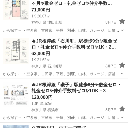
ヶ月✨敷金ゼロ・礼金ゼロ✨仲介手数…
71,000円
1K 20.07㎡
神奈川県 津田山駅
8月7日
から探す～ ・空き家、古民家、平屋、
別荘
、山林、ガレージ、店舗、
田舎暮らし、居…
神奈川
川崎市
津田山駅
マンション
🔥JR根岸線「石川町」駅徒歩9分✨敷金ゼ
ロ・礼金ゼロ✨仲介手数料ゼロ✨1K・2…
63,000円
1K 21.62㎡
神奈川県 石川町駅
8月7日
から探す～ ・空き家、古民家、平屋、
別荘
、山林、ガレージ、店舗、
田舎暮らし、居…
神奈川
横浜市
石川町駅
アパート
物件
🔥JR根岸線「磯子」駅徒歩6分✨敷金ゼロ・
礼金ゼロ✨仲介手数料ゼロ✨1DK・3…
120,000円
1DK 31.52㎡
神奈川県 横浜市
8月7日
から探す～ ・空き家、古民家、平屋、
別荘
、山林、ガレージ、店舗、
田舎暮らし、居…
神奈川
横浜市
マンション
物件