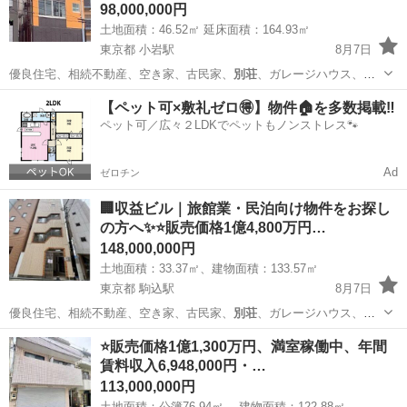
98,000,000円
土地面積：46.52㎡ 延床面積：164.93㎡
東京都 小岩駅
8月7日
優良住宅、相続不動産、空き家、古民家、
別荘
、ガレージハウス、オ
ーシャンビュー …
東京
江戸川区
小岩駅
その他
物件
【ペット可×敷礼ゼロ🉐】物件🏠を多数掲載‼️
ペット可／広々２LDKでペットもノンストレス🐾
Ad
ゼロチン
🏢収益ビル｜旅館業・民泊向け物件をお探し
の方へ✨⭐️販売価格1億4,800万円…
148,000,000円
土地面積：33.37㎡、建物面積：133.57㎡
東京都 駒込駅
8月7日
優良住宅、相続不動産、空き家、古民家、
別荘
、ガレージハウス、オ
ーシャンビュー …
東京
豊島区
駒込駅
その他
物件
⭐️販売価格1億1,300万円、満室稼働中、年間
賃料収入6,948,000円・…
113,000,000円
土地面積：公簿76.94㎡、 建物面積：122.88㎡