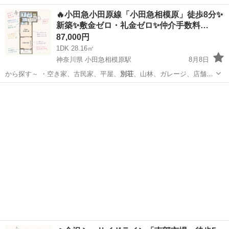
茨城
ひたちなか市
殿山駅
マンション
🔥小田急小田原線「小田急相模原」徒歩8分✨
新築✨敷金ゼロ・礼金ゼロ✨仲介手数料…
87,000円
1DK 28.16㎡
神奈川県 小田急相模原駅
8月8日
から探す～ ・空き家、古民家、平屋、
別荘
、山林、ガレージ、店舗、
田舎暮らし、居…
神奈川
相模原市
小田急相模原駅
アパート
物件