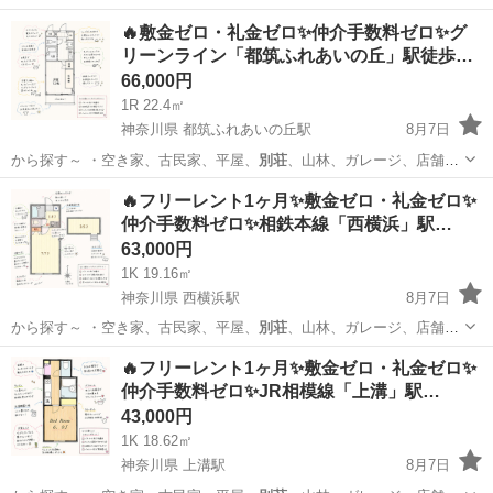
田舎暮らし、居…
神奈川
横浜市
都筑ふれあいの丘駅
マンション
物件
🔥敷金ゼロ・礼金ゼロ✨仲介手数料ゼロ✨グ
リーンライン「都筑ふれあいの丘」駅徒歩…
66,000円
1R 22.4㎡
神奈川県 都筑ふれあいの丘駅
8月7日
から探す～ ・空き家、古民家、平屋、
別荘
、山林、ガレージ、店舗、
田舎暮らし、居…
神奈川
横浜市
都筑ふれあいの丘駅
マンション
物件
🔥フリーレント1ヶ月✨敷金ゼロ・礼金ゼロ✨
仲介手数料ゼロ✨相鉄本線「西横浜」駅…
63,000円
1K 19.16㎡
神奈川県 西横浜駅
8月7日
から探す～ ・空き家、古民家、平屋、
別荘
、山林、ガレージ、店舗、
田舎暮らし、居…
神奈川
横浜市
西横浜駅
アパート
物件
🔥フリーレント1ヶ月✨敷金ゼロ・礼金ゼロ✨
仲介手数料ゼロ✨JR相模線「上溝」駅…
43,000円
1K 18.62㎡
神奈川県 上溝駅
8月7日