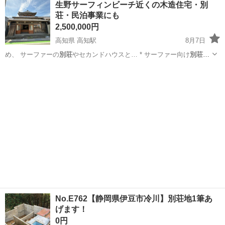
生野サーフィンビーチ近くの木造住宅・別
荘・民泊事業にも
2,500,000円
高知県 高知駅
8月7日
め、 サーファーの
別荘
やセカンドハウスと… * サーファー向け
別荘
に
も最適 * 自然…
高知
高知市
高知駅
中古（マンション/一戸建て）
ビーチ
No.E762【静岡県伊豆市冷川】別荘地1筆あ
げます！
0円