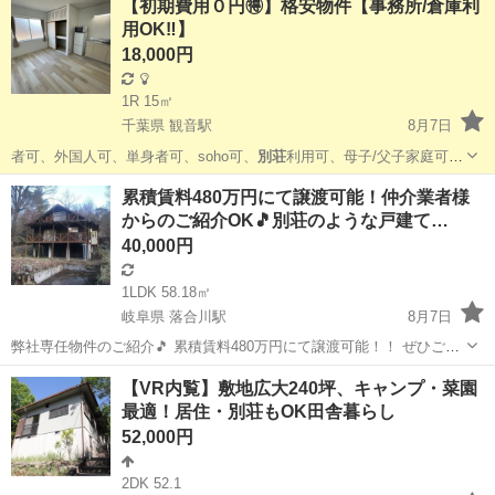
【初期費用０円🉐】格安物件【事務所/倉庫利
用OK‼️】
18,000円
1R 15㎡
千葉県 観音駅
8月7日
者可、外国人可、単身者可、soho可、
別荘
利用可、母子/父子家庭可、
法人利用可、…
千葉
銚子市
観音駅
アパート
物件
累積賃料480万円にて譲渡可能！仲介業者様
からのご紹介OK🎵別荘のような戸建て…
40,000円
1LDK 58.18㎡
岐阜県 落合川駅
8月7日
弊社専任物件のご紹介🎵 累積賃料480万円にて譲渡可能！！ ぜひご相
談ください！ 🏠出張賃貸は【世界で初めて初期費用無料】を実現した
岐阜
中津川市
落合川駅
賃貸（マンション/一戸建て）
【VR内覧】敷地広大240坪、キャンプ・菜園
不動産仲介業者です🏠 そして入居審査に少しでも不安を感じている方
最適！居住・別荘もOK田舎暮らし
物件
も多...
52,000円
2DK 52.1