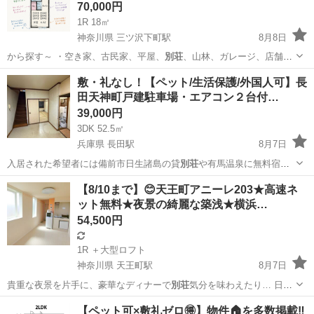
70,000円
1R 18㎡
神奈川県 三ツ沢下町駅
8月8日
から探す～ ・空き家、古民家、平屋、
別荘
、山林、ガレージ、店舗、
田舎暮らし、居…
神奈川
横浜市
三ツ沢下町駅
アパート
物件
敷・礼なし！【ペット/生活保護/外国人可】長
田天神町戸建駐車場・エアコン２台付…
39,000円
3DK 52.5㎡
兵庫県 長田駅
8月7日
入居された希望者には備前市日生諸島の貸
別荘
や有馬温泉に無料宿泊
ご招待有。 …
兵庫
神戸市
長田駅
一戸建て
【8/10まで】😊天王町アニーレ203★高速ネ
ット無料★夜景の綺麗な築浅★横浜…
54,500円
1R ＋大型ロフト
神奈川県 天王町駅
8月7日
貴重な夜景を片手に、豪華なディナーで
別荘
気分を味わえたり… 日々
の疲れを心か…
神奈川
横浜市
天王町駅
アパート
有線
【ペット可×敷礼ゼロ🉐】物件🏠を多数掲載‼️