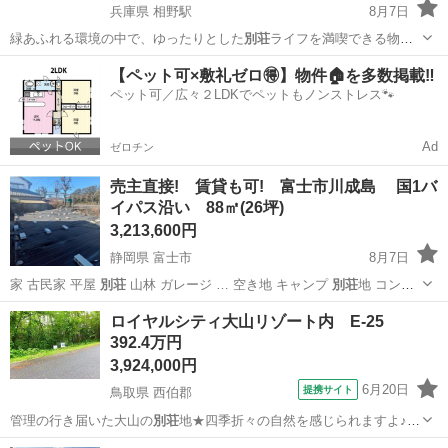
兵庫県 相野駅
8月7日
緑あふれる環境の中で、ゆったりとした
別荘
ライフを満喫できる物件
です。 週末だけ…
兵庫
加東市
相野駅
一戸建て
別荘
【ペット可×敷礼ゼロ🉐】物件🏠を多数掲載‼️
ペット可／広々２LDKでペットもノンストレス🐾
Ad
ゼロチン
売主直接! 賃貸も可! 富士市川成島 国1バ
イパス沿い 88㎡(26坪)
3,213,600円
静岡県 富士市
8月7日
家 古民家 平屋
別荘
山林 ガレージ … 空き地 キャンプ
別荘
地 コンテ
ナ 初期…
静岡
富士市
土地販売/土地売買
初期
ロイヤルシティ大山リゾート内 E-25
392.4万円
3,924,000円
6月20日
提携サイト
鳥取県 西伯郡
管理の行き届いた大山の
別荘
地★四季折々の自然を感じられますよ♪
…
鳥取
西伯郡
土地販売/土地売買