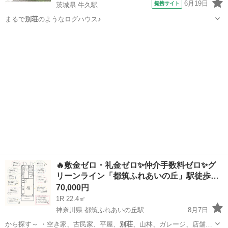
6月19日
提携サイト
茨城県 牛久駅
まるで
別荘
のようなログハウス♪
茨城
つくば市
牛久駅
一戸建て
🔥敷金ゼロ・礼金ゼロ✨仲介手数料ゼロ✨グ
リーンライン「都筑ふれあいの丘」駅徒歩…
70,000円
1R 22.4㎡
神奈川県 都筑ふれあいの丘駅
8月7日
から探す～ ・空き家、古民家、平屋、
別荘
、山林、ガレージ、店舗、