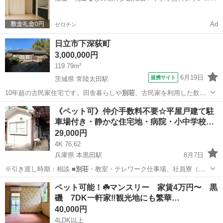
金 ：0...
ド✨
Ad
ゼロチン
日立市下深荻町
3,000,000円
119.79m²
6月19日
提携サイト
茨城県 常陸太田駅
10年超の古民家住宅です。田舎暮らしや
別荘
、古民家を利用した飲食
店などにもおすす…
茨城
日立市
常陸太田駅
中古（マンション/一戸建て）
《ペット可》仲介手数料不要☆平屋戸建て駐
車場付き・静かな住宅地・病院・小中学校…
29,000円
4K 76,62
兵庫県 本黒田駅
8月7日
※引き渡し時期：相談 ■
別荘
・教室・テレワーク仕事場、社員寮（外
国…
兵庫
多可郡
本黒田駅
一戸建て
ペット可能！☘️マンスリー 家賃4万円〜 黒
磯 7DK一軒家‼️観光地にも繁華…
40,000円
4LDK以上