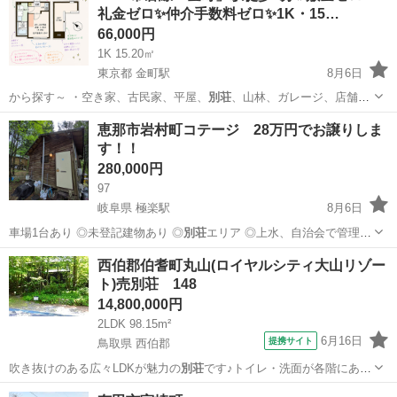
礼金ゼロ✨仲介手数料ゼロ✨1K・15…
66,000円
1K 15.20㎡
東京都 金町駅
8月6日
から探す～ ・空き家、古民家、平屋、
別荘
、山林、ガレージ、店舗、
田舎暮らし、居…
東京
葛飾区
金町駅
アパート
物件
恵那市岩村町コテージ 28万円でお譲りしま
す！！
280,000円
97
岐阜県 極楽駅
8月6日
車場1台あり ◎未登記建物あり ◎
別荘
エリア ◎上水、自治会で管理
(サント…
岐阜
恵那市
極楽駅
不動産売買（マンション/一戸建て）
西伯郡伯耆町丸山(ロイヤルシティ大山リゾー
ト)売別荘 148
物件
14,800,000円
2LDK 98.15m²
6月16日
提携サイト
鳥取県 西伯郡
吹き抜けのある広々LDKが魅力の
別荘
です♪トイレ・洗面が各階にあり
便利です…
鳥取
西伯郡
中古（マンション/一戸建て）