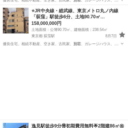
優良住宅、相続不動産、空き家、古民家、
別荘
、ガレージハウス、オ
ーシャンビュー …
東京
板橋区
高島平駅
その他
物件
⭐️JR中央線・総武線、東京メトロ丸ノ内線
「荻窪」駅徒歩6分、土地90.70㎡…
158,000,000円
土地面積：公簿90.70㎡、建物面積：238.54㎡
東京都 荻窪駅
8月7日
優良住宅、相続不動産、空き家、古民家、
別荘
、ガレージハウス、オ
ーシャンビュー …
東京
杉並区
荻窪駅
その他
物件
逸見駅徒歩9分🉐初期費用無料🌟2階建86㎡㊗️