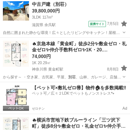
神奈川
横浜市
南部市場駅
マンション
中古戸建（別荘）
39,800,000円
3LDK 117m²
7月5日
提携サイト
滋賀県 余呉駅
自然に囲まれた静かな環境！広々としたリビングやキッチン！屋根付
きテラス！非日常を日常にしませんか！
滋賀
長浜市
余呉駅
中古（マンション/一戸建て）
🔥京急本線「黄金町」徒歩2分✨敷金ゼロ・礼
金ゼロ✨仲介手数料ゼロ✨1K・20.…
74,000円
1K 20.29㎡
神奈川県 黄金町駅
8月8日
から探す～ ・空き家、古民家、平屋、
別荘
、山林、ガレージ、店舗、
田舎暮らし、居…
神奈川
横浜市
黄金町駅
マンション
物件
【ペット可×敷礼ゼロ🉐】物件🏠を多数掲載‼️
ペット可／広々２LDKでペットもノンストレス🐾
Ad
ゼロチン
🔥横浜市営地下鉄ブルーライン「三ツ沢下
町」徒歩8分✨敷金ゼロ・礼金ゼロ✨仲介手…