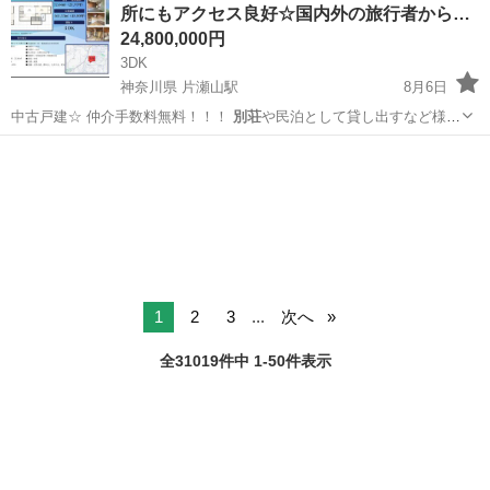
所にもアクセス良好☆国内外の旅行者から…
24,800,000円
3DK
神奈川県 片瀬山駅
8月6日
中古戸建☆ 仲介手数料無料！！！
別荘
や民泊として貸し出すなど様々
な用途で利…
神奈川
鎌倉市
片瀬山駅
不動産売買（マンション/一戸建て）
戸建
1
2
3
...
次へ
全31019件中 1-50件表示