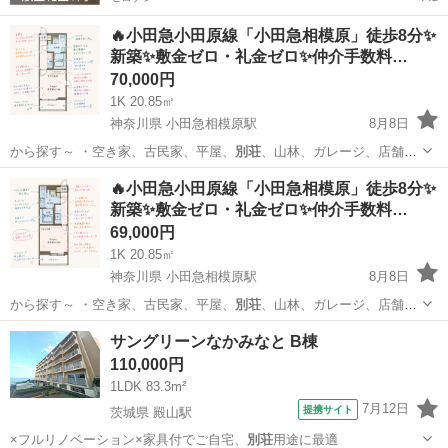
🔥小田急小田原線「小田急相模原」徒歩8分✨
新築✨敷金ゼロ・礼金ゼロ✨仲介手数料…
70,000円
1K 20.85㎡
神奈川県 小田急相模原駅
8月8日
から探す～ ・空き家、古民家、平屋、
別荘
、山林、ガレージ、店舗、
田舎暮らし、居…
神奈川
相模原市
小田急相模原駅
アパート
物件
🔥小田急小田原線「小田急相模原」徒歩8分✨
新築✨敷金ゼロ・礼金ゼロ✨仲介手数料…
69,000円
1K 20.85㎡
神奈川県 小田急相模原駅
8月8日
から探す～ ・空き家、古民家、平屋、
別荘
、山林、ガレージ、店舗、
田舎暮らし、居…
神奈川
相模原市
小田急相模原駅
アパート
物件
サングリーンなかみなと B棟
110,000円
1LDK 83.3m²
7月12日
提携サイト
茨城県 殿山駅
×フルリノベーション×家具付でご自宅、
別荘
用途に最適