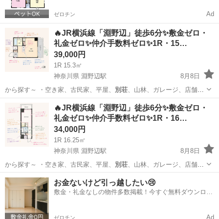
Ad
ゼロチン
🔥JR横浜線「淵野辺」徒歩6分✨敷金ゼロ・
礼金ゼロ✨仲介手数料ゼロ✨1R・15…
39,000円
1R 15.3㎡
神奈川県 淵野辺駅
8月8日
から探す～ ・空き家、古民家、平屋、
別荘
、山林、ガレージ、店舗、
田舎暮らし、居…
神奈川
相模原市
淵野辺駅
マンション
物件
🔥JR横浜線「淵野辺」徒歩6分✨敷金ゼロ・
礼金ゼロ✨仲介手数料ゼロ✨1R・16…
34,000円
1R 16.25㎡
神奈川県 淵野辺駅
8月8日
から探す～ ・空き家、古民家、平屋、
別荘
、山林、ガレージ、店舗、
田舎暮らし、居…
神奈川
相模原市
淵野辺駅
マンション
物件
お金ないけど引っ越したい😢
敷金・礼金なしの物件多数掲載！今すぐ無料ダウンロー
ド✨
Ad
ゼロチン