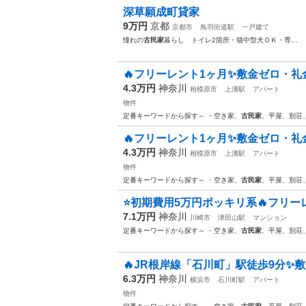
深草願成町貸家
9万円
京都
京都市
鳥羽街道駅
一戸建て
憧れの
古民家
暮らし トイレ2箇所・猫中型犬ＯＫ・専…
🔥フリーレント1ヶ月✨敷金ゼロ・礼金
4.3万円
神奈川
相模原市
上溝駅
アパート
物件
定番キーワードから探す～ ・空き家、
古民家
、平屋、別荘
🔥フリーレント1ヶ月✨敷金ゼロ・礼金
4.3万円
神奈川
相模原市
上溝駅
アパート
物件
定番キーワードから探す～ ・空き家、
古民家
、平屋、別荘
⭐️初期費用5万円ポッキリ系🔥フリー
7.1万円
神奈川
川崎市
津田山駅
マンション
定番キーワードから探す～ ・空き家、
古民家
、平屋、別荘
🔥JR根岸線「石川町」駅徒歩9分✨敷
6.3万円
神奈川
横浜市
石川町駅
アパート
物件