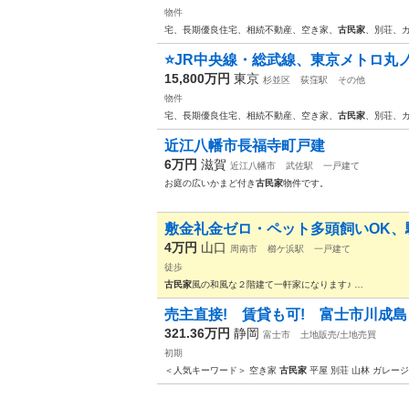
物件
宅、長期優良住宅、相続不動産、空き家、
古民家
、別荘、
⭐️JR中央線・総武線、東京メトロ丸ノ
15,800万円
東京
杉並区
荻窪駅
その他
物件
宅、長期優良住宅、相続不動産、空き家、
古民家
、別荘、
近江八幡市長福寺町戸建
6万円
滋賀
近江八幡市
武佐駅
一戸建て
お庭の広いかまど付き
古民家
物件です。
敷金礼金ゼロ・ペット多頭飼いOK、駅
4万円
山口
周南市
櫛ケ浜駅
一戸建て
徒歩
古民家
風の和風な２階建て一軒家になります♪ …
売主直接! 賃貸も可! 富士市川成島 
321.36万円
静岡
富士市
土地販売/土地売買
初期
＜人気キーワード＞ 空き家
古民家
平屋 別荘 山林 ガレージ