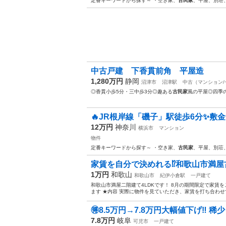
定番キーワードから探す～ ・空き家、
古民家
、平屋、別荘
中古戸建 下香貫前角 平屋造
1,280万円
静岡
沼津市
沼津駅
中古（マンション/
◎香貫小歩5分・三中歩3分◎趣ある
古民家
風の平屋◎四季
🔥JR根岸線「磯子」駅徒歩6分✨敷金
12万円
神奈川
横浜市
マンション
物件
定番キーワードから探す～ ・空き家、
古民家
、平屋、別荘
家賃を自分で決めれる⁉️和歌山市満屋古
1万円
和歌山
和歌山市
紀伊小倉駅
一戸建て
和歌山市満屋二階建て4LDKです！ 8月の期間限定で家賃を
ます ★内容 実際に物件を見ていただき、家賃を打ち合わせす
🉐8.5万円→7.8万円大幅値下げ‼︎ 稀
7.8万円
岐阜
可児市
一戸建て