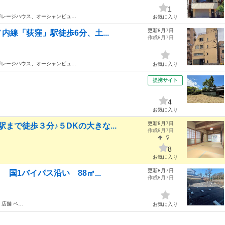
1
ガレージハウス、オーシャンビュ…
お気に入り
更新8月7日
内線「荻窪」駅徒歩6分、土...
作成8月7日
ガレージハウス、オーシャンビュ…
お気に入り
提携サイト
4
お気に入り
更新8月7日
まで徒歩３分♪５DKの大きな...
作成8月7日
8
お気に入り
更新8月7日
国1バイパス沿い 88㎡...
作成8月7日
 店舗 ペ…
お気に入り