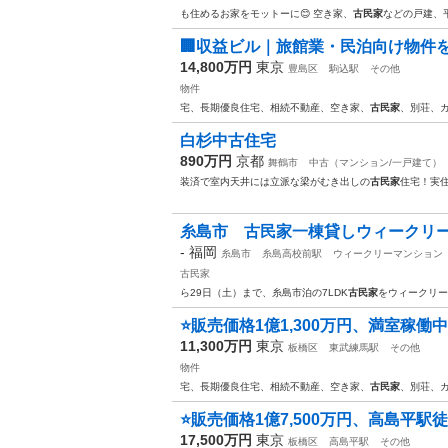
も住めるお家をモットーに😊 空き家、
古民家
などの戸建、
🏢収益ビル｜旅館業・民泊向け物件をお
14,800万円
東京
豊島区
駒込駅
その他
物件
宅、長期優良住宅、相続不動産、空き家、
古民家
、別荘、
白杉中古住宅
890万円
京都
舞鶴市
中古（マンション/一戸建て）
装済で室内天井には立派な梁がむき出しの
古民家
住宅！実
糸島市 古民家一棟貸しウィークリ
-
福岡
糸島市
糸島高校前駅
ウィークリーマンション
古民家
ら29日（土）まで、糸島市泊の7LDK
古民家
をウィークリー
⭐️販売価格1億1,300万円、満室稼働中、
11,300万円
東京
板橋区
東武練馬駅
その他
物件
宅、長期優良住宅、相続不動産、空き家、
古民家
、別荘、
⭐️販売価格1億7,500万円、高島平駅徒
17,500万円
東京
板橋区
高島平駅
その他