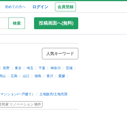
ログイン
会員登録
初めての方へ
投稿画面へ(無料)
検索
人気キーワード
長野
東京
埼玉
千葉
神奈川
茨城
岡山
広島
山口
徳島
香川
愛媛
マンション/一戸建て）
土地販売/土地売買
古民家 リノベーション 物件