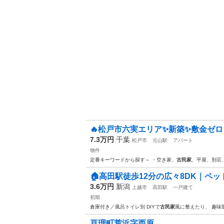
🔥松戸市六実エリア✨新築✨敷金ゼロ・
7.3万円
千葉
松戸市
元山駅
アパート
物件
定番キーワードから探す～ ・空き家、
古民家
、平屋、別荘
🏠高田駅徒歩12分の広々8DK｜ペット
3.6万円
新潟
上越市
高田駅
一戸建て
初期
倉庫付き／風呂トイレ別 DIYで
古民家
風に整えたり、 趣味
亘理町荒浜字西原