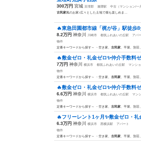
300万円
宮城
亘理郡
逢隈駅
中古（マンション/一
古民家
風のお家♪広々とした土地で畑も楽しめま…
🔥東急田園都市線「梶が谷」駅徒歩8
8.2万円
神奈川
川崎市
都筑ふれあいの丘駅
アパ
物件
定番キーワードから探す～ ・空き家、
古民家
、平屋、別荘
🔥敷金ゼロ・礼金ゼロ✨仲介手数料ゼ
7万円
神奈川
横浜市
都筑ふれあいの丘駅
マンショ
物件
定番キーワードから探す～ ・空き家、
古民家
、平屋、別荘
🔥敷金ゼロ・礼金ゼロ✨仲介手数料ゼ
6.6万円
神奈川
横浜市
都筑ふれあいの丘駅
マン
物件
定番キーワードから探す～ ・空き家、
古民家
、平屋、別荘
🔥フリーレント1ヶ月✨敷金ゼロ・礼
6.3万円
神奈川
横浜市
西横浜駅
アパート
物件
定番キーワードから探す～ ・空き家、
古民家
、平屋、別荘