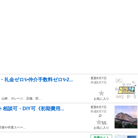
更新8月7日
礼金ゼロ✨仲介手数料ゼロ✨2...
作成8月7日
、山林、ガレージ、店舗、田…
お気に入り
更新8月7日
相談可・DIY可《初期費用...
作成8月7日
55
部屋や作業スペー…
お気に入り
提携サイト