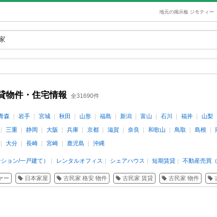
地元の掲示板 ジモティー
貸物件・住宅情報
全31690件
青森
岩手
宮城
秋田
山形
福島
新潟
富山
石川
福井
山梨
三重
静岡
大阪
兵庫
京都
滋賀
奈良
和歌山
鳥取
島根
大分
長崎
宮崎
鹿児島
沖縄
ション/一戸建て）
レンタルオフィス
シェアハウス
短期賃貸
不動産売買（
ァー
日本家屋
古民家 格安 物件
古民家 賃貸
古民家 物件