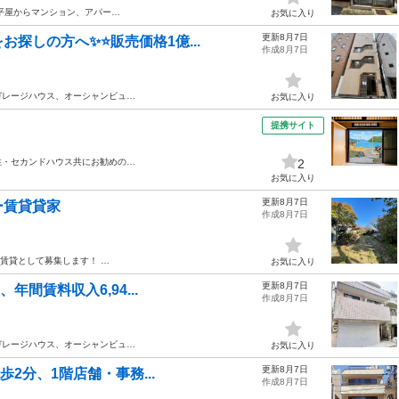
平屋からマンション、アパー…
お気に入り
更新8月7日
探しの方へ✨⭐️販売価格1億...
作成8月7日
ガレージハウス、オーシャンビュ…
お気に入り
提携サイト
住・セカンドハウス共にお勧めの…
2
お気に入り
更新8月7日
ー賃貸貸家
作成8月7日
賃貸として募集します！ …
お気に入り
更新8月7日
年間賃料収入6,94...
作成8月7日
ガレージハウス、オーシャンビュ…
お気に入り
更新8月7日
歩2分、1階店舗・事務...
作成8月7日