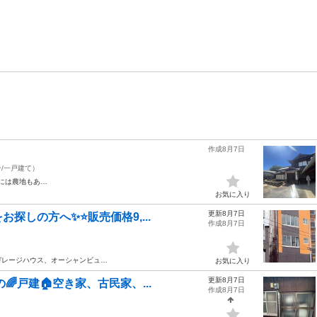
作成8月7日
/一戸建て）
には農地もあ…
お気に入り
更新8月7日
しの方へ✨⭐️販売価格9,...
作成8月7日
ガレージハウス、オーシャンビュ…
お気に入り
更新8月7日
🌈戸建🏠空き家、古民家、...
作成8月7日