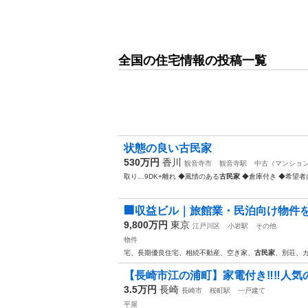
全国の住宅情報の投稿一覧
状態の良い古民家
530万円
香川
観音寺市
観音寺駅
中古（マンション
取り…9DK+離れ ◆風情のある
古民家
◆倉庫付き ◆希望者
🏢収益ビル｜旅館業・民泊向け物件をお探
9,800万円
東京
江戸川区
小岩駅
その他
物件
宅、長期優良住宅、相続不動産、空き家、
古民家
、別荘、
【長崎市江の浦町】家電付き‼️‼️人気の
3.5万円
長崎
長崎市
桜町駅
一戸建て
平屋