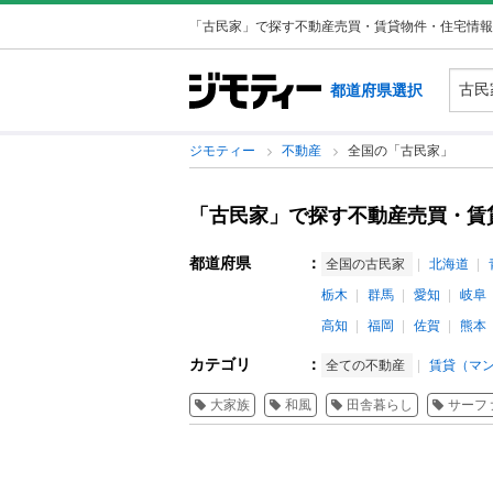
「古民家」で探す不動産売買・賃貸物件・住宅情報
都道府県選択
ジモティー
不動産
全国の「古民家」
「古民家」で探す不動産売買・賃
都道府県
：
全国の古民家
北海道
栃木
群馬
愛知
岐阜
高知
福岡
佐賀
熊本
カテゴリ
：
全ての不動産
賃貸（マン
大家族
和風
田舎暮らし
サーフ