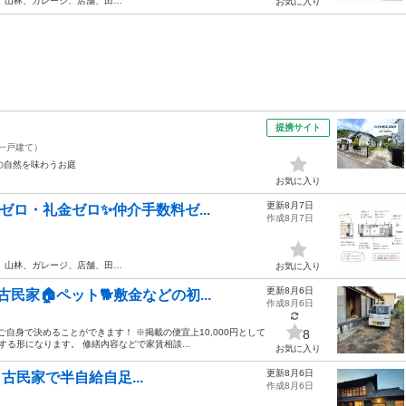
、山林、ガレージ、店舗、田…
お気に入り
提携サイト
一戸建て）
の自然を味わうお庭
お気に入り
更新8月7日
ゼロ・礼金ゼロ✨仲介手数料ゼ...
作成8月7日
、山林、ガレージ、店舗、田…
お気に入り
更新8月6日
民家🏠ペット🐕敷金などの初...
作成8月6日
ご自身で決めることができます！ ※掲載の便宜上10,000円として
8
る形になります。 修繕内容などで家賃相談...
お気に入り
更新8月6日
少 古民家で半自給自足...
作成8月6日