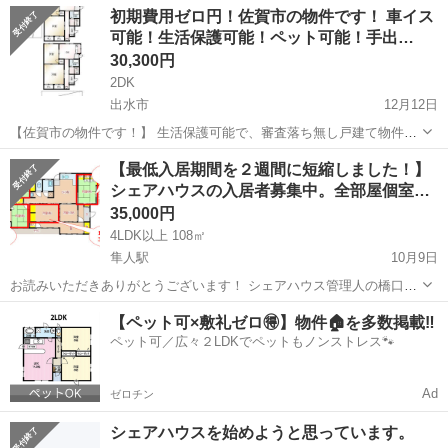
鹿児島
鹿児島市
シェアハウス
物件
初期費用ゼロ円！佐賀市の物件です！ 車イス
常駐！ 相談もございましたら気軽にお問い合わせ下さいませ!
可能！生活保護可能！ペット可能！手出…
30,300円
2DK
出水市
12月12日
【佐賀市の物件です！】 生活保護可能で、審査落ち無し戸建て物件で
す！ バリアフリーで車イスも可能です！! 世話人常駐！ ご相談ござい
鹿児島
出水市
シェアハウス
物件
【最低入居期間を２週間に短縮しました！】
ましたらお気軽にご問い合わせ下さいませ。
シェアハウスの入居者募集中。全部屋個室…
35,000円
4LDK以上 108㎡
隼人駅
10月9日
お読みいただきありがとうございます！ シェアハウス管理人の橋口夏
樹と申します。 本投稿を読んでいただくと、シェアハウスＧＯＪＵＵ
鹿児島
霧島市
隼人駅
シェアハウス
徒歩
【ペット可×敷礼ゼロ🉐】物件🏠を多数掲載‼️
隼人がどんな場所なのかがわかります。 ご覧いただき、内見したい／
ペット可／広々２LDKでペットもノンストレス🐾
話を聞いてみたい／...
Ad
ゼロチン
シェアハウスを始めようと思っています。