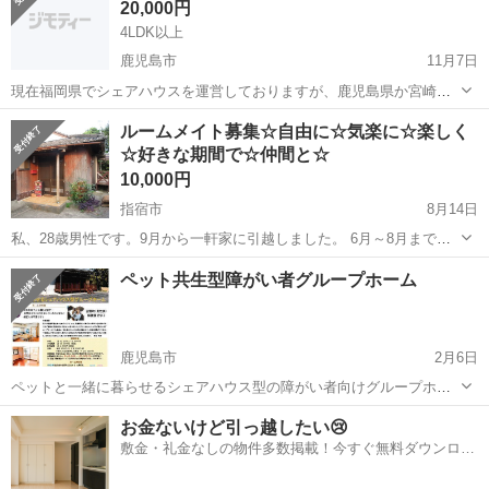
20,000円
4LDK以上
鹿児島市
11月7日
現在福岡県でシェアハウスを運営しておりますが、鹿児島県か宮崎県
でもシェアハウスを始めようと思っています。 農業体験やドッグラン
鹿児島
鹿児島市
シェアハウス
ドッグラン
ルームメイト募集☆自由に☆気楽に☆楽しく
なども併設したいと思っています。 まだ計画段階ですが、もしご興味
☆好きな期間で☆仲間と☆
ある方がいらっしゃったらご連絡...
10,000円
指宿市
8月14日
私、28歳男性です。9月から一軒家に引越しました。 6月～8月までは
同じ開聞仙田エリアの、友人宅で暮らしてました。 過去に、海外でい
鹿児島
指宿市
シェアハウス
ルームメイト
ペット共生型障がい者グループホーム
ろんな方達とルームシェアの経験あります。 （インド人，韓国人，オ
ーストラリア人...
鹿児島市
2月6日
ペットと一緒に暮らせるシェアハウス型の障がい者向けグループホー
ムです☺️ 利用には障害福祉サービスの受給者証が必要です✨ ・親元か
鹿児島
鹿児島市
シェアハウス
グループホーム
お金ないけど引っ越したい😢
ら独立して生活をしたいとお考えの方 ・親なきあとのことを考え居場
敷金・礼金なしの物件多数掲載！今すぐ無料ダウンロー
所を探されて...
ド✨