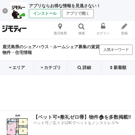
アプリならお得な情報を見逃さない！
インストール
アプリで開く
鹿児島県
検索
ログイン
投稿
鹿児島県のシェアハウス・ルームシェア募集の賃貸
人気キーワード
物件・住宅情報
エリア
カテゴリ
詳細
新着順
【ペット可×敷礼ゼロ🉐】物件🏠を多数掲載‼️
ペット可／広々２LDKでペットもノンストレス🐾