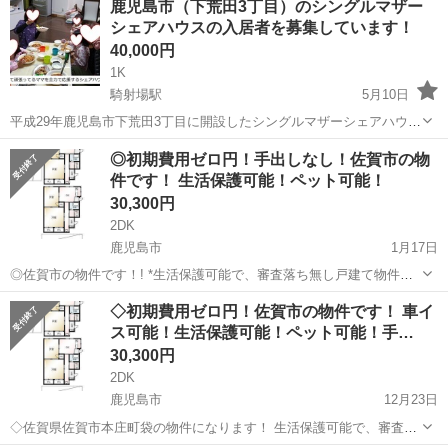
鹿児島市（下荒田3丁目）のシングルマザー
シェアハウスの入居者を募集しています！
40,000円
1K
騎射場駅
5月10日
平成29年鹿児島市下荒田3丁目に開設したシングルマザーシェアハウス
の入居者を募集しています！ 女性であればシングルでなくても入居で
鹿児島
鹿児島市
騎射場駅
シェアハウス
◎初期費用ゼロ円！手出しなし！佐賀市の物
きます。 詳しい賃貸情報はこちらです https://www.athome.co...
件です！ 生活保護可能！ペット可能！
30,300円
2DK
鹿児島市
1月17日
◎佐賀市の物件です！! *生活保護可能で、審査落ち無し戸建て物件で
す！!！ バリアフリーで車イスも可能です！ 世話人常駐！ ご相談もご
鹿児島
鹿児島市
シェアハウス
物件
◇初期費用ゼロ円！佐賀市の物件です！ 車イ
ざいましたらお気軽にご問い合わせ下さいませ!
ス可能！生活保護可能！ペット可能！手…
30,300円
2DK
鹿児島市
12月23日
◇佐賀県佐賀市本庄町袋の物件になります！ 生活保護可能で、審査落
ち無し戸建て物件です！! バリアフリーで車イスも可能です！ 世話人