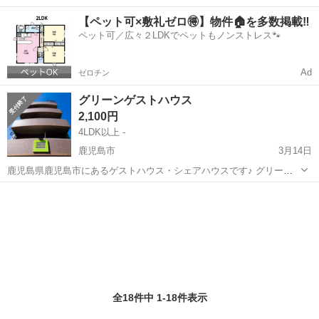
を。 民宿すぎのこはそうした場所になりたいと思っています。 鹿児島
鹿児島
熊毛郡
シェアハウス
屋久島
【ペット可×敷礼ゼロ🉐】物件🏠を多数掲載‼️
県の屋久島にある民宿・シェアハウスです。 1999年にオープンした
ペット可／広々２LDKでペットもノンストレス🐾
「民宿杉の子」が...
Ad
ゼロチン
グリーンゲストハウス
2,100円
4LDK以上 -
鹿児島市
3月14日
鹿児島県鹿児島市にあるゲストハウス・シェアハウスです♪ グリーン
ゲストハウスは、ホテルや旅館などとはひと味違った素泊まり主体の
鹿児島
鹿児島市
シェアハウス
ゲストハウス
宿泊施設です。 客室は「ドミトリー」と呼ばれる相部屋と、ささや
かなスペースの個室とで...
全18件中 1-18件表示