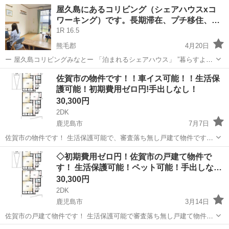
屋久島にあるコリビング（シェアハウスxコ
ワーキング）です。長期滞在、プチ移住、…
1R 16.5
熊毛郡
4月20日
ー 屋久島コリビングみなとー 「泊まれるシェアハウス」 ”暮らすよう
な旅”と”旅するような暮らし”が交わる場として、屋久島の新しい滞在
鹿児島
熊毛郡
シェアハウス
屋久島
佐賀市の物件です！！車イス可能！！生活保
の在り方を提案します。 ◎特徴 ・屋久島の玄関口「宮之浦港」の目の
護可能！初期費用ゼロ円!手出しなし！
前。テ...
30,300円
2DK
鹿児島市
7月7日
佐賀市の物件です！ 生活保護可能で、審査落ち無し戸建て物件です！
バリアフリーで車イスも可能です！! 世話人常駐！ ご相談ございまし
鹿児島
鹿児島市
シェアハウス
物件
◇初期費用ゼロ円！佐賀市の戸建て物件で
たらお気軽にご問い合わせ下さいませ。
す！ 生活保護可能！ペット可能！手出しな…
30,300円
2DK
鹿児島市
3月14日
佐賀市の戸建て物件です！ 生活保護可能で審査落ち無し戸建て物件で
す！！ バリアフリーで車イスも可能です！ 世話人常駐！！ ご相談ご