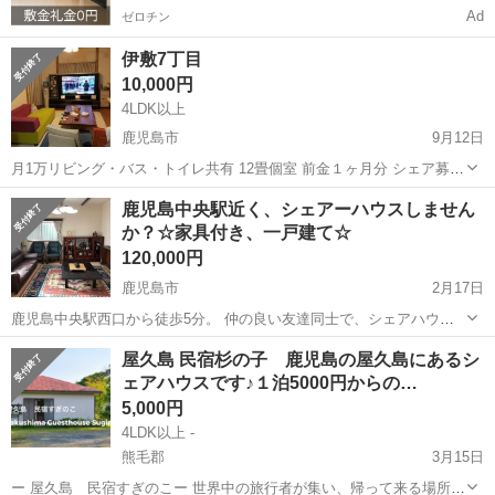
Ad
ゼロチン
伊敷7丁目
10,000円
4LDK以上
鹿児島市
9月12日
月1万リビング・バス・トイレ共有 12畳個室 前金１ヶ月分 シェア募集
です。 ペット不可 光熱費2000円 子持ちの方は申し訳ありません。
鹿児島
鹿児島市
シェアハウス
シェア
鹿児島中央駅近く、シェアーハウスしません
か？☆家具付き、一戸建て☆
120,000円
鹿児島市
2月17日
鹿児島中央駅西口から徒歩5分。 仲の良い友達同士で、シェアハウス
しませんか。 夏休みに友達とバケーションで使うのもおススメ。
鹿児島
鹿児島市
シェアハウス
屋久島 民宿杉の子 鹿児島の屋久島にあるシ
★★★1ヶ月以上で契約可能。敷金礼金なし！ 屋根付き駐車場あり、
ェアハウスです♪１泊5000円からの…
水道光熱費込み、月12万円からお...
5,000円
4LDK以上 -
熊毛郡
3月15日
ー 屋久島 民宿すぎのこー 世界中の旅行者が集い、帰って来る場所