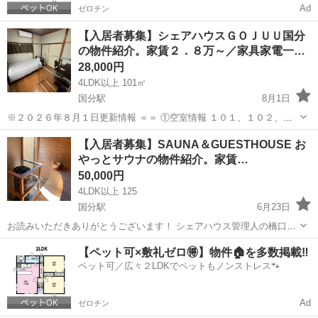
Ad
ゼロチン
【入居者募集】シェアハウスＧＯＪＵＵ国分
の物件紹介。家賃２．８万～／家具家電一…
28,000円
4LDK以上 101㎡
国分駅
8月1日
※２０２６年８月１日更新情報 ＝＝ ①空室情報 １０１、１０２、２
０２号室が空き ※１０月１日から２０２号室に１名入居予定。 ②入居
鹿児島
霧島市
国分駅
シェアハウス
【入居者募集】SAUNA＆GUESTHOUSE お
者情報（男女の比率） １名（男性０名、女性１名） 管理人夫婦と娘が
やっとサウナの物件紹介。家賃…
定期...
50,000円
4LDK以上 125
国分駅
6月23日
お読みいただきありがとうございます！ シェアハウス管理人の橋口と
申します。 この度SAUNA＆GUESTHOUSE おやっとサウナを２０２
鹿児島
霧島市
国分駅
シェアハウス
サウナ
【ペット可×敷礼ゼロ🉐】物件🏠を多数掲載‼️
５年３月にオープンすることとなりましたので、入居者を募集いたし
ペット可／広々２LDKでペットもノンストレス🐾
ます。 本記事...
Ad
ゼロチン