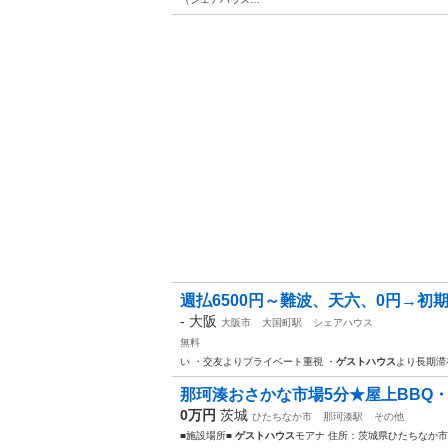
週払6500円～難波、天六、0円→
-
大阪
大阪市
大国町駅
シェアハウス
無料
い ・交友よりプライベート重視 ・
ゲストハウス
より長期滞
那珂湊おさかな市場5分★屋上BBQ・釣
0万円
茨城
ひたちなか市
那珂湊駅
その他
■施設場所■
ゲストハウス
モアナ 住所：茨城県ひたちなか