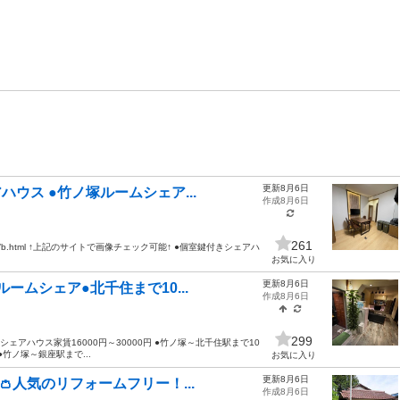
更新8月6日
ウス ●竹ノ塚ルームシェア...
作成8月6日
261
ne.jp/b/b.html ↑上記のサイトで画像チェック可能↑ ●個室鍵付きシェアハ
お気に入り
更新8月6日
ームシェア●北千住まで10...
作成8月6日
299
ェアハウス家賃16000円～30000円 ●竹ノ塚～北千住駅まで10
●竹ノ塚～銀座駅まで...
お気に入り
更新8月6日
✨👛人気のリフォームフリー！...
作成8月6日