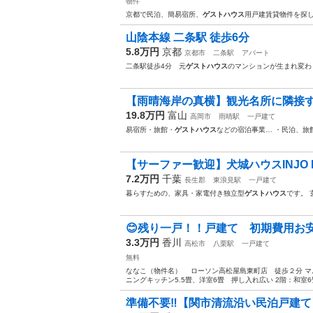
物件
京都で民泊、簡易宿所、
ゲストハウス
用戸建賃貸物件を探
山陰本線 二条駅 徒歩6分
5.8万円
京都
京都市
二条駅
アパート
二条駅徒歩4分 元
ゲストハウス
のマンションが生まれ変わ
【雨晴海岸の真横】観光名所に隣接する
19.8万円
富山
高岡市
雨晴駅
一戸建て
易宿所・旅館・
ゲストハウス
などの宿泊事業… ・民泊、旅
【サーファー歓迎】犬城ハウスINJO HOUS
7.2万円
千葉
長生郡
東浪見駅
一戸建て
暮らすための、家具・家電付き独立型
ゲストハウス
です。
😊残り一戸！！戸建て 初期費用お安
3.3万円
香川
高松市
八栗駅
一戸建て
無料
ななこ（物件名） ローソン高松屋島東町店 徒歩２分 マ
ニングキッチン5.5畳、洋室6畳 押し入れ広い 2階：和室6畳
準備不要‼️【関市清流沿い民泊戸建て