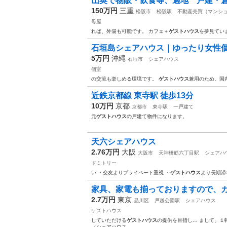
山奥で物販・飲食等、適地 戸建・
150万円
三重
松阪市
松阪駅
不動産売買（マンショ
母屋
れば、外湯も可能です。 カフェ＋
ゲストハウス
を夢見てい
石垣島シェアハウス｜ゆったり女性個室
5万円
沖縄
石垣市
シェアハウス
個室
の交流も楽しめる環境です。
ゲストハウス
兼用のため、国
近鉄京都線 東寺駅 徒歩13分
10万円
京都
京都市
東寺駅
一戸建て
元
ゲストハウス
の戸建て物件になります。
天六シェアハウス
2.76万円
大阪
大阪市
天神橋筋六丁目駅
シェアハ
ドミトリー
い ・交友よりプライベート重視 ・
ゲストハウス
より長期滞
家具、家電も揃っておりますので、カバ
2.7万円
東京
品川区
戸越公園駅
シェアハウス
ゲストハウス
していただける
ゲストハウス
の提供を目指し… まして、１
（シェアハウス…