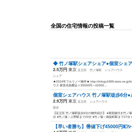
全国の住宅情報の投稿一覧
◆ 竹ノ塚駅シェアシェア●個室シェアハ
2.5万円
東京
足立区
竹ノ塚駅
シェアハウス
シェア
★2024年フルリノベ物件★ http://infogs1989.stars.
ウス 家賃光熱費込々35000円～42000...
個室シェアハウス 竹ノ塚駅徒歩6分●ル
2.9万円
東京
足立区
シェアハウス
徒歩
【足立区 竹ノ塚駅徒歩6分の物件紹介】 ●個室鍵付き竹ノ塚シ
分 ●竹ノ塚～上野駅まで20分 ●竹ノ塚～御徒町駅まで27分 
【早い者勝ち】🉐値下げ45000円💴