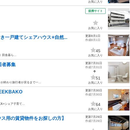
お気に入り
提携サイト
お気に入り
更新8月1日
一戸建てシェアハウス⭐️自然...
作成8月1日
45
 田舎暮ら…
お気に入り
更新7月31日
居者募集
作成7月31日
51
ナが終わり旅行者が戻るまで一…
お気に入り
更新7月30日
EKBAKO
作成7月30日
ス
×シェア子育て…
64
お気に入り
更新7月29日
ウス用の賃貸物件をお探しの方】
作成7月29日