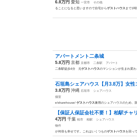
6.8万円
愛知
一宮市
その他
ることになると思いますので自宅から
ゲストハウス
まで1
アパートメント二条城
5.8万円
京都
京都市
二条駅
アパート
二条駅徒歩4分 元
ゲストハウス
のマンションが生まれ変わ
石垣島シェアハウス【月3.8万】女性コ
3.8万円
沖縄
石垣市
シェアハウス
個室
e/sharehouse/
ゲストハウス
兼用のシェアハウスのため、
【保証人保証会社不要！】柏駅チャリ1
4万円
千葉
柏市
柏駅
シェアハウス
物件
が何倍も幸せです。これはいくつもの
ゲストハウス
を回っ