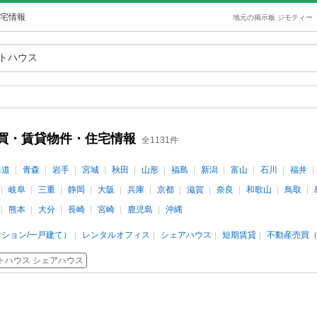
宅情報
地元の掲示板 ジモティー
買・賃貸物件・住宅情報
全1131件
海道
青森
岩手
宮城
秋田
山形
福島
新潟
富山
石川
福井
岐阜
三重
静岡
大阪
兵庫
京都
滋賀
奈良
和歌山
鳥取
熊本
大分
長崎
宮崎
鹿児島
沖縄
ション/一戸建て）
レンタルオフィス
シェアハウス
短期賃貸
不動産売買（
トハウス シェアハウス