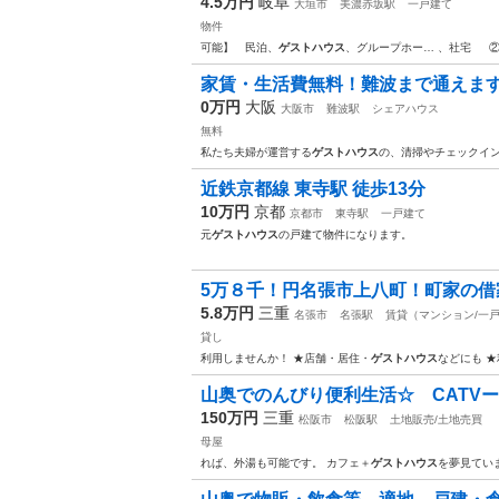
4.5万円
岐阜
大垣市
美濃赤坂駅
一戸建て
物件
可能】 民泊、
ゲストハウス
、グループホー… 、社宅 
家賃・生活費無料！難波まで通えま
0万円
大阪
大阪市
難波駅
シェアハウス
無料
私たち夫婦が運営する
ゲストハウス
の、清掃やチェックイ
近鉄京都線 東寺駅 徒歩13分
10万円
京都
京都市
東寺駅
一戸建て
元
ゲストハウス
の戸建て物件になります。
5万８千！円名張市上八町！町家の借家
5.8万円
三重
名張市
名張駅
賃貸（マンション/一
貸し
利用しませんか！ ★店舗・居住・
ゲストハウス
などにも 
山奥でのんびり便利生活☆ CATVーN
150万円
三重
松阪市
松阪駅
土地販売/土地売買
母屋
れば、外湯も可能です。 カフェ＋
ゲストハウス
を夢見てい