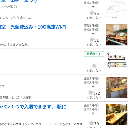
倉庫・山林・畑つき
作成8月6日
ン/一戸建て）
95
ました。 どちら様か、…
お気に入り
更新8月5日
｜光熱費込み・10G高速Wi-Fi
作成8月5日
31
内外からさまざまな方…
お気に入り
提携サイト
お気に入り
更新8月4日
作成8月4日
ウス
372
在希望 ・とにかくお家賃…
お気に入り
更新8月4日
ン１つで入居できます。 駅に...
作成8月4日
79
軒の
ゲストハウス
（シェアハウス… ・シャワー等を
ゲストハウス