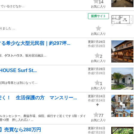
14
しているけどなか…
お気に入り
提携サイト
りました …
お気に入り
更新7月28日
希少な大型元民宿｜約297坪...
作成7月28日
館、
ゲストハウス
、観光宿泊施設…
2
お気に入り
更新7月28日
E Surf St...
作成7月28日
 玄関は母屋とは別になって…
1
お気に入り
更新7月24日
く！ 生活保護の方 マンスリー...
作成7月24日
77
ルヨシセンター、農協市場、病院、銀行すぐ近くです 1階：ダイ
+3畳 押し入れ広い ...
お気に入り
更新7月31日
】売買なら280万円
作成7月23日