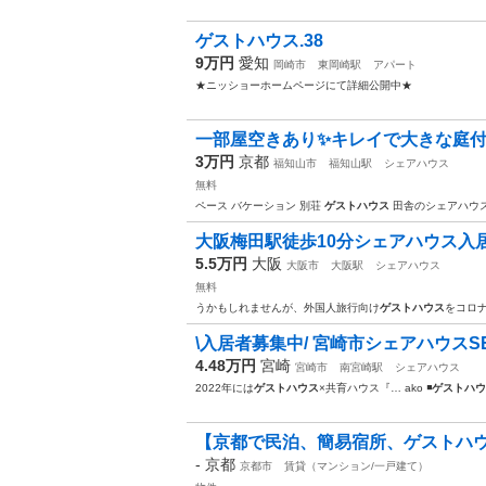
ゲストハウス.38
9万円
愛知
岡崎市
東岡崎駅
アパート
★ニッショーホームページにて詳細公開中★
一部屋空きあり✨キレイで大きな庭付き
3万円
京都
福知山市
福知山駅
シェアハウス
無料
ペース バケーション 別荘
ゲストハウス
田舎のシェアハウス
大阪梅田駅徒歩10分シェアハウス入
5.5万円
大阪
大阪市
大阪駅
シェアハウス
無料
うかもしれませんが、外国人旅行向け
ゲストハウス
をコロ
\入居者募集中/ 宮崎市シェアハウスSE
4.48万円
宮崎
宮崎市
南宮崎駅
シェアハウス
2022年には
ゲストハウス
×共育ハウス『… ako ◾️
ゲストハウ
【京都で民泊、簡易宿所、ゲストハ
-
京都
京都市
賃貸（マンション/一戸建て）