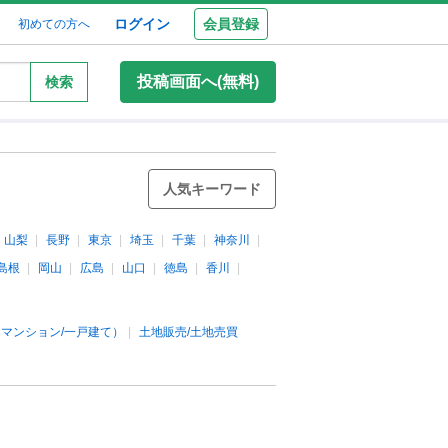
ログイン
会員登録
初めての方へ
投稿画面へ(無料)
検索
人気キーワード
山梨
長野
東京
埼玉
千葉
神奈川
島根
岡山
広島
山口
徳島
香川
マンション/一戸建て）
土地販売/土地売買