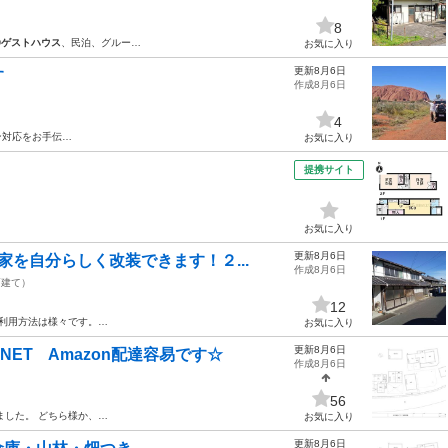
8
②
ゲストハウス
、民泊、グルー…
お気に入り
更新8月6日
す
作成8月6日
4
ン対応をお手伝…
お気に入り
提携サイト
お気に入り
更新8月6日
を自分らしく改装できます！２...
作成8月6日
戸建て）
12
★利用方法は様々です。…
お気に入り
更新8月6日
ET Amazon配達容易です☆
作成8月6日
56
ました。 どちら様か、…
お気に入り
更新8月6日