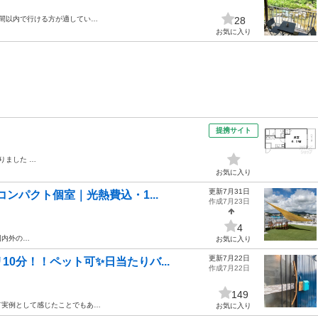
時間以内で行ける方が適してい…
28
お気に入り
提携サイト
りました …
お気に入り
更新7月31日
ンパクト個室｜光熱費込・1...
作成7月23日
4
国内外の…
お気に入り
更新7月22日
0分！！ペット可✨日当たりバ...
作成7月22日
149
て実例として感じたことでもあ…
お気に入り