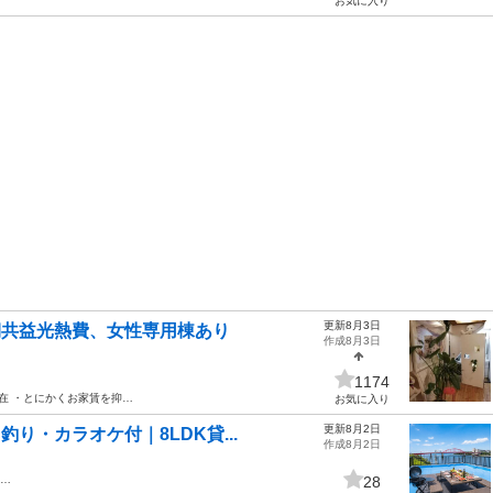
お気に入り
更新8月3日
初期共益光熱費、女性専用棟あり
作成8月3日
1174
在 ・とにかくお家賃を抑…
お気に入り
更新8月2日
り・カラオケ付｜8LDK貸...
作成8月2日
市…
28