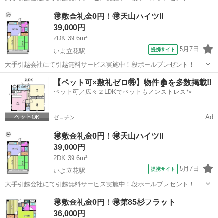
愛媛
松山市
道後公園駅
シェアハウス
🉐敷金礼金0円！🉐天山ハイツII
39,000円
2DK 39.6m²
5月7日
提携サイト
いよ立花駅
大手引越会社にて引越無料サービス実施中！段ボールプレゼント！
愛媛
松山市
いよ立花駅
シェアハウス
【ペット可×敷礼ゼロ🉐】物件🏠を多数掲載‼️
ペット可／広々２LDKでペットもノンストレス🐾
Ad
ゼロチン
🉐敷金礼金0円！🉐天山ハイツII
39,000円
2DK 39.6m²
5月7日
提携サイト
いよ立花駅
大手引越会社にて引越無料サービス実施中！段ボールプレゼント！
愛媛
松山市
いよ立花駅
シェアハウス
🉐敷金礼金0円！🉐第85杉フラット
36,000円