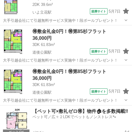
2DK 39.6m²
5月7日
提携サイト
いよ立花駅
大手引越会社にて引越無料サービス実施中！段ボールプレゼント！
愛媛
松山市
いよ立花駅
シェアハウス
🉐敷金礼金0円！🉐第85杉フラット
36,000円
3DK 61.83m²
5月7日
提携サイト
道後公園駅
大手引越会社にて引越無料サービス実施中！段ボールプレゼント！
愛媛
松山市
道後公園駅
シェアハウス
🉐敷金礼金0円！🉐第85杉フラット
36,000円
3DK 61.83m²
5月7日
提携サイト
道後公園駅
大手引越会社にて引越無料サービス実施中！段ボールプレゼント！
愛媛
松山市
道後公園駅
シェアハウス
【ペット可×敷礼ゼロ🉐】物件🏠を多数掲載‼️
ペット可／広々２LDKでペットもノンストレス🐾