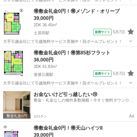
愛媛
松山市
道後公園駅
シェアハウス
🉐敷金礼金0円！🉐メゾンド・オリーブ
39,000円
2DK 36.45m²
5月7日
提携サイト
土居田駅
大手引越会社にて引越無料サービス実施中！段ボールプレゼント！
愛媛
松山市
土居田駅
シェアハウス
🉐敷金礼金0円！🉐第85杉フラット
36,000円
3DK 61.83m²
5月7日
提携サイト
道後公園駅
大手引越会社にて引越無料サービス実施中！段ボールプレゼント！
愛媛
松山市
道後公園駅
シェアハウス
お金ないけど引っ越したい😢
敷金・礼金なしの物件多数掲載！今すぐ無料ダウンロー
ド✨
Ad
ゼロチン
🉐敷金礼金0円！🉐天山ハイツII
39,000円