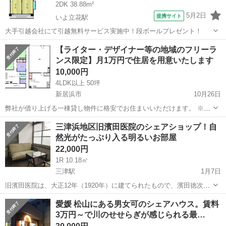
2DK 38.88m²
5月2日
提携サイト
いよ立花駅
大手引越会社にて引越無料サービス実施中！段ボールプレゼント！
愛媛
松山市
いよ立花駅
シェアハウス
【ライター・デザイナー等の地域のフリーラ
ンス限定】月1万円で住居を用意いたします
10,000円
4LDK以上 50坪
新居浜市
10月26日
弊社が借り上げる一棟貸し物件に格安でお住まいいただけます。 ※光
熱費はみんなで割ります その代わり、弊社で新しく開設予定の新居浜
愛媛
新居浜市
シェアハウス
フリーランス
三津浜地区旧濱田医院のシェアショップ！自
コワーキング・シェアオフィスの立ち上げ業務の一部を無理のない範
然光がたっぷり入る明るいお部屋
囲でご協力いただければ幸いです。...
22,000円
1R 10.18㎡
三津駅
1月7日
旧濱田医院は、大正12年（1920年）に建てられたもので、濱田徳次郎
さんによって昭和４７年（1972年）まで産婦人科として使われていま
愛媛
松山市
三津駅
シェアハウス
明治時代
愛媛 松山にある男女可のシェアハウス。賃料
した。 明治時代から流行した洋風建築様式の影響を受けたといわれる
3万円～で川のせせらぎが感じられる最…
建物です。 大きな...