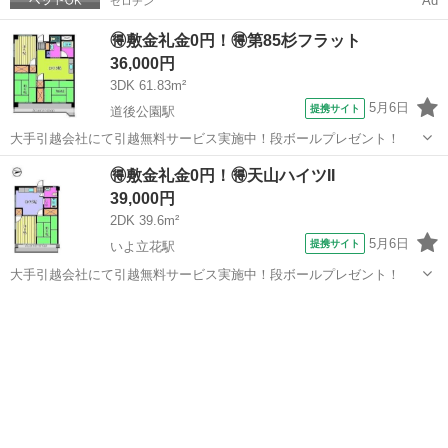
Ad
ゼロチン
🉐敷金礼金0円！🉐第85杉フラット
36,000円
3DK 61.83m²
5月6日
提携サイト
道後公園駅
大手引越会社にて引越無料サービス実施中！段ボールプレゼント！
愛媛
松山市
道後公園駅
シェアハウス
🉐敷金礼金0円！🉐天山ハイツII
39,000円
2DK 39.6m²
5月6日
提携サイト
いよ立花駅
大手引越会社にて引越無料サービス実施中！段ボールプレゼント！
愛媛
松山市
いよ立花駅
シェアハウス