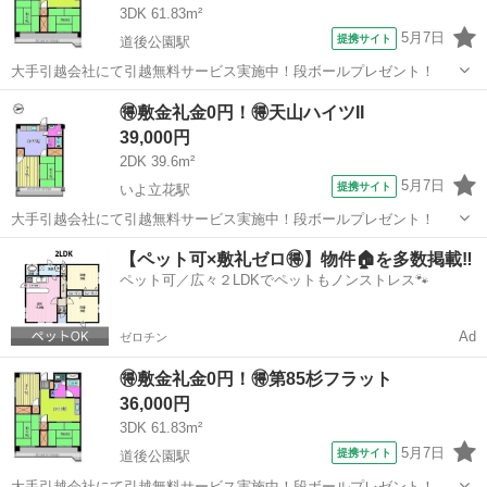
3DK 61.83m²
5月7日
提携サイト
道後公園駅
大手引越会社にて引越無料サービス実施中！段ボールプレゼント！
愛媛
松山市
道後公園駅
シェアハウス
🉐敷金礼金0円！🉐天山ハイツII
39,000円
2DK 39.6m²
5月7日
提携サイト
いよ立花駅
大手引越会社にて引越無料サービス実施中！段ボールプレゼント！
愛媛
松山市
いよ立花駅
シェアハウス
【ペット可×敷礼ゼロ🉐】物件🏠を多数掲載‼️
ペット可／広々２LDKでペットもノンストレス🐾
Ad
ゼロチン
🉐敷金礼金0円！🉐第85杉フラット
36,000円
3DK 61.83m²
5月7日
提携サイト
道後公園駅
大手引越会社にて引越無料サービス実施中！段ボールプレゼント！