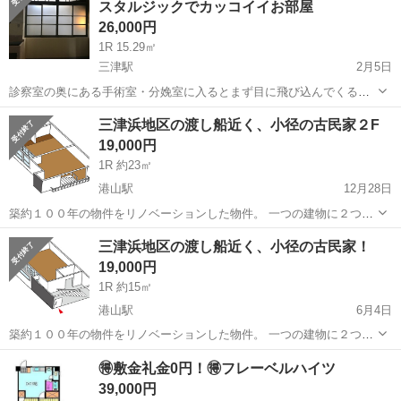
スタルジックでカッコイイお部屋
ます まだ綺麗...
26,000円
1R 15.29㎡
三津駅
2月5日
診察室の奥にある手術室・分娩室に入るとまず目に飛び込んでくるレ
トロな照明は、大正時代に使われていたもの。この部屋の雰囲気をよ
愛媛
松山市
三津駅
シェアハウス
明治時代
三津浜地区の渡し船近く、小径の古民家２F
り一層おしゃれな空間に仕上げてくれます。 レトロな飾りガラスもか
19,000円
わいいです！ また、部屋の奥...
1R 約23㎡
港山駅
12月28日
築約１００年の物件をリノベーションした物件。 一つの建物に２つテ
ナントが入るシェアショップ。 電気やトイレなどはすぐに使える状態
愛媛
松山市
港山駅
シェアハウス
物件
三津浜地区の渡し船近く、小径の古民家！
になっています。 シェアショップのため、共同トイレ、共同水道で
19,000円
す。 もともと使わ...
1R 約15㎡
港山駅
6月4日
築約１００年の物件をリノベーションした物件。 一つの建物に２つテ
ナントが入るシェアショップ。 電気やトイレなどすぐに使える状態に
愛媛
松山市
港山駅
シェアハウス
物件
🉐敷金礼金0円！🉐フレーベルハイツ
なっています。 床や壁など借主さんの好きなように改装OKです！ 火
39,000円
の使用がで...