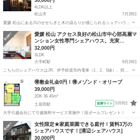
30,000円
4LDK以上
松山市
7月28日
愛媛 松山にある川のせせらぎと木の温もりが感じられるシェアハウス
です。 新立商店街の最南に位置し1階に住居スペース、2階に店舗を併
愛媛
松山市
シェアハウス
愛媛 松山 アクセス良好の松山市中心部高層マ
設したシェアハウスとなります。リビングには、最新のシステムキッ
ンション女性専門シェアハウス。充実…
チン、食洗器があり料理好きには...
32,000円
3LDK
大手町駅
9月29日
こちらのシェアハウスはJR、伊予鉄道市内電車（1、2、5線）、郊外
電車（高浜線）、伊予鉄バス(空港線、8番線、勝岡線)、JR四国バス(松
愛媛
松山市
大手町駅
シェアハウス
温泉
🉐敷金礼金0円！🉐メゾンド・オリーブ
山高知急行線)が徒歩圏にあり、市内、郊外へのアクセス良好な立地に
39,000円
あります。シェアハウスの...
2DK 36.45m²
5月8日
提携サイト
土居田駅
大手引越会社にて引越無料サービス実施中！段ボールプレゼント！
愛媛
松山市
土居田駅
シェアハウス
女性限定★家庭菜園できる庭付！賃料3万の
シェアハウスです！[溝辺シェアハウス]
30,000円