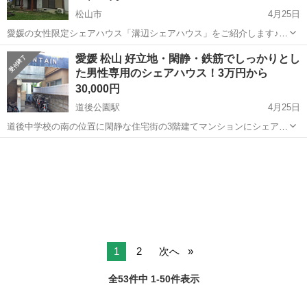
松山市
4月25日
愛媛の女性限定シェアハウス「溝辺シェアハウス」をご紹介します♪こ
のシェアハウスには130坪もあるお庭があり、各シェアメイトさんが家
愛媛
松山市
シェアハウス
家庭菜園
愛媛 松山 好立地・閑静・鉄筋でしっかりとし
庭菜園を楽しむことができます！家庭菜園しながら四季を感じられる
た男性専用のシェアハウス！3万円から
シェアハウスといえます。また女性...
30,000円
道後公園駅
4月25日
道後中学校の南の位置に閑静な住宅街の3階建てマンションにシェアハ
ウスがあります。こちらはマンションの1室（3LDK）を3人でルームシ
愛媛
松山市
道後公園駅
シェアハウス
男性専用
ェアしていて、大家さんが同じマンションに住んでいるので何かあれ
ばすぐに相談できますね。シェア...
1
2
次へ
全53件中 1-50件表示