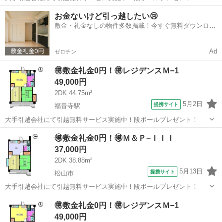
愛媛
松山市
福音寺駅
シェアハウス
お金ないけど引っ越したい😢
敷金・礼金なしの物件多数掲載！今すぐ無料ダウンロー
ド✨
Ad
ゼロチン
🉐敷金礼金0円！🉐レジデンスＭ−1
49,000円
2DK 44.75m²
5月2日
提携サイト
福音寺駅
大手引越会社にて引越無料サービス実施中！段ボールプレゼント！
愛媛
松山市
福音寺駅
シェアハウス
🉐敷金礼金0円！🉐Ｍ＆Ｐ−ＩＩＩ
37,000円
2DK 38.88m²
5月13日
提携サイト
松山市
大手引越会社にて引越無料サービス実施中！段ボールプレゼント！
愛媛
松山市
シェアハウス
🉐敷金礼金0円！🉐レジデンスＭ−1
49,000円