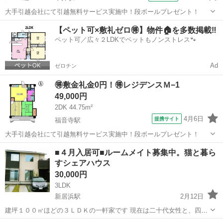
大手引越会社にて引越無料サービス実施中！段ボールプレゼント！
愛媛
松山市
平井駅
シェアハウス
【ペット可×敷礼ゼロ🉐】物件🏠を多数掲載‼️
ペット可／広々２LDKでペットもノンストレス🐾
Ad
ゼロチン
🉐敷金礼金0円！🉐レジデンスＭ−1
49,000円
2DK 44.75m²
4月6日
提携サイト
福音寺駅
大手引越会社にて引越無料サービス実施中！段ボールプレゼント！
愛媛
松山市
福音寺駅
シェアハウス
■４月入居可■ルームメイト募集中。猫と暮ら
すシェアハウス
30,000円
3LDK
新居浜駅
2月12日
建坪１００㎡ほどの３ＬＤＫの一軒家です 現在は二十代女性と、四十
代男性、猫とうさぎちゃんが入居中。 １部屋空きがあります。 部屋は