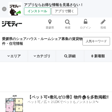
アプリならお得な情報を見逃さない！
インストール
アプリで開く
愛媛県
検索
ログイン
投稿
愛媛県のシェアハウス・ルームシェア募集の賃貸物
人気キーワード
件・住宅情報
エリア
カテゴリ
詳細
新着順
【ペット可×敷礼ゼロ🉐】物件🏠を多数掲載‼️
ペット可／広々２LDKでペットもノンストレス🐾