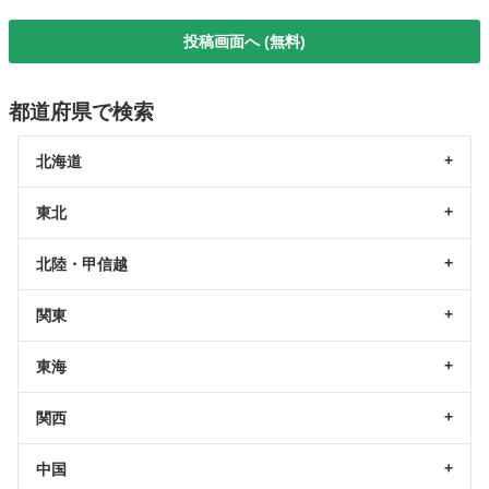
投稿画面へ (無料)
都道府県で検索
北海道
東北
北陸・甲信越
関東
東海
関西
中国