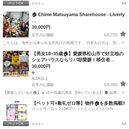
Ad
ゼロチン
🏠 Ehime Matsuyama Sharehouse - Liverty
…
30,000円
石手川公園駅
6月27日
こちらは、海外から来られる方向けの投稿です。 日本人の方は、別の
投稿をご覧ください‼︎ 📢 Attention: This post is for people coming from
愛媛
松山市
石手川公園駅
シェアハウス
【男女18~35歳🏠】愛媛県松山市で好立地の
overseas!Japanese s...
シェアハウスならリバ邸愛媛！移住者…
30,000円
4LDK以上
石手川公園駅
6月19日
【募集している人🏠】 ● 18〜35歳の男女 【向いている人】 ⚫️ 起業し
てる方・したい方 ⚫️ コストを抑えたい県内在住の社会人 ⚫️ 転勤族の
愛媛
松山市
石手川公園駅
シェアハウス
【ペット可×敷礼ゼロ🉐】物件🏠を多数掲載‼️
サラリーマン ⚫️ 県外からの移住者 ⚫️ 大学生・専門学...
ペット可／広々２LDKでペットもノンストレス🐾
Ad
ゼロチン