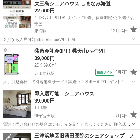
愛媛
新居浜市
新居浜駅
シェアハウス
初期
大三島シェアハウス しまなみ海道
個室（鍵付き） 収納も充分なクローゼットがあります 築年数も割と浅
22,000円
く綺麗なので快...
4LDK以上 ８LDK.リビング16畳、個室6畳から10畳のお
部屋
忠海駅
12月24日
２月から入居可能https://lin.ee/WLu1jjM
愛媛
今治市
忠海駅
シェアハウス
🉐敷金礼金0円！🉐天山ハイツII
39,000円
2DK 39.6m²
5月7日
提携サイト
いよ立花駅
大手引越会社にて引越無料サービス実施中！段ボールプレゼント！
愛媛
松山市
いよ立花駅
シェアハウス
即入居可能 シェアハウス
39,000円
1R 6畳
伊予富田駅
7月4日
電話で問い合わせの場合はジモティを見たと言ってください 即入居可
能 建坪50坪ほどの一軒家の二階部分の一部屋です 6畳スペースですが
愛媛
今治市
伊予富田駅
シェアハウス
部屋
三津浜地区旧濱田医院のシェアショップ！ノ
天井が高いので体感広く感じます 収納は十分入るクローゼットがあり