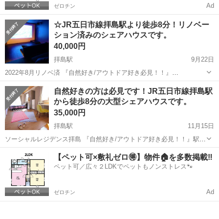
Ad
ゼロチン
☆JR五日市線拝島駅より徒歩8分！リノベー
ション済みのシェアハウスです。
40,000円
拝島駅
9月22日
2022年8月リノベ済 『自然好き/アウトドア好き必見！！』
https://www.tokyoroomfinder.com/view/guest-house/social-residence-
東京
昭島市
拝島駅
シェアハウス
徒歩
自然好きの方は必見です！JR五日市線拝島駅
haijima&langu...
から徒歩8分の大型シェアハウスです。
35,000円
拝島駅
11月15日
ソーシャルレジデンス拝島 『自然好き/アウトドア好き必見！！』駅徒
歩8分、乗り換えなしで立川まで11分/八王子まで13分/新宿まで38分！
東京
昭島市
拝島駅
シェアハウス
徒歩
【ペット可×敷礼ゼロ🉐】物件🏠を多数掲載‼️
162全室ベランダ付のシングルルームと12畳のSOHOルーム6室！
ペット可／広々２LDKでペットもノンストレス🐾
https:/...
Ad
ゼロチン