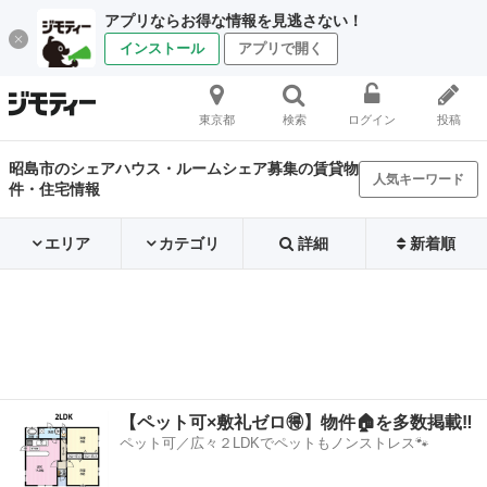
アプリならお得な情報を見逃さない！
インストール
アプリで開く
東京都
検索
ログイン
投稿
昭島市のシェアハウス・ルームシェア募集の賃貸物
人気キーワード
件・住宅情報
エリア
カテゴリ
詳細
新着順
【ペット可×敷礼ゼロ🉐】物件🏠を多数掲載‼️
ペット可／広々２LDKでペットもノンストレス🐾