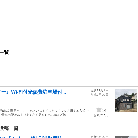
一覧
更新12月1日
Wi-Fi付光熱費駐車場付...
作成3月29日
14
室洋間6帖を専用として、DKとバストイレキッチンを共用する方式で
電車の便はあまりよくなく駅からも2kmほど離...
お気に入り
投稿一覧
更新8月29日