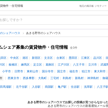
貸物件・住宅情報
地元の掲示板 ジモティー
都のシェアハウス
あきる野市のシェアハウス
ムシェア募集の賃貸物件・住宅情報
全3件
代田区
中央区
港区
新宿区
文京区
台東区
墨田区
江東区
品川区
川区
板橋区
練馬区
足立区
葛飾区
江戸川区
八王子市
立川市
武蔵
小平市
日野市
東村山市
国分寺市
国立市
福生市
狛江市
東大和市
市
西東京市
西多摩郡
大島町
三宅村
利島村
新島村
神津島村
御
田馬場駅
北千住駅
入谷駅
両国駅
亀戸駅
住吉駅
浅草駅
八王子
あきる野市のシェアハウスでお探しの投稿が見つからなかっ
あきる野市のシェアハウスの新着通知メール