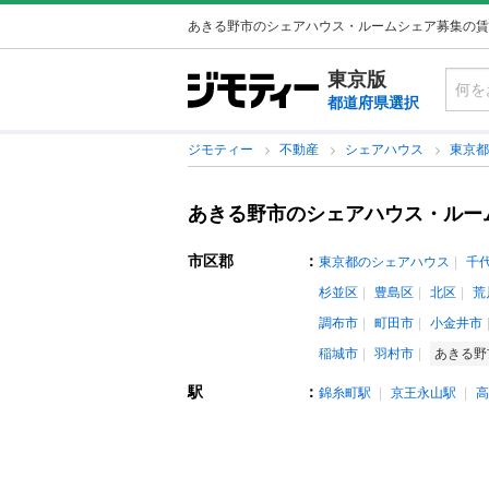
あきる野市のシェアハウス・ルームシェア募集の賃
東京版
都道府県選択
ジモティー
不動産
シェアハウス
東京
あきる野市のシェアハウス・ルー
市区郡
：
東京都のシェアハウス
千
杉並区
豊島区
北区
荒
調布市
町田市
小金井市
稲城市
羽村市
あきる野
駅
：
錦糸町駅
京王永山駅
高