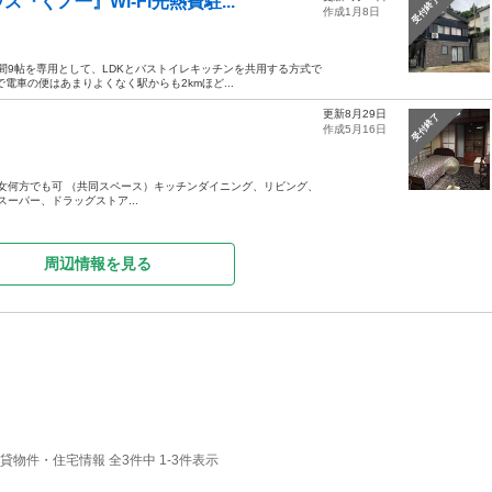
くノ一』Wi-Fi光熱費駐...
受付終了
作成1月8日
室洋間9帖を専用として、LDKとバストイレキッチンを共用する方式で
電車の便はあまりよくなく駅からも2kmほど...
更新8月29日
受付終了
作成5月16日
 ※男女何方でも可 （共同スペース）キッチンダイニング、リビング、
スーパー、ドラッグストア...
周辺情報を見る
物件・住宅情報 全3件中 1-3件表示