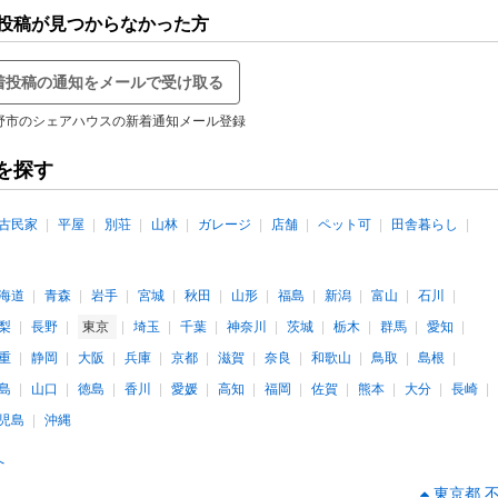
投稿が見つからなかった方
着投稿の通知をメールで受け取る
野市のシェアハウスの新着通知メール登録
を探す
古民家
平屋
別荘
山林
ガレージ
店舗
ペット可
田舎暮らし
海道
青森
岩手
宮城
秋田
山形
福島
新潟
富山
石川
梨
長野
東京
埼玉
千葉
神奈川
茨城
栃木
群馬
愛知
重
静岡
大阪
兵庫
京都
滋賀
奈良
和歌山
鳥取
島根
島
山口
徳島
香川
愛媛
高知
福岡
佐賀
熊本
大分
長崎
児島
沖縄
へ
東京都 