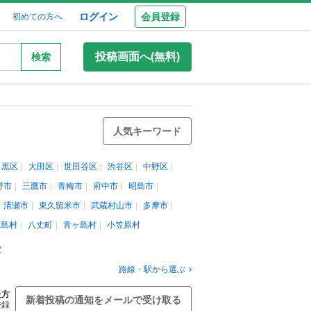
ログイン
会員登録
初めての方へ
投稿画面へ(無料)
検索
人気キーワード
目黒区
大田区
世田谷区
渋谷区
中野区
野市
三鷹市
青梅市
府中市
昭島市
清瀬市
東久留米市
武蔵村山市
多摩市
蔵島村
八丈町
青ヶ島村
小笠原村
駅
路線・駅から選ぶ
た方
新着投稿の通知をメールで受け取る
登録