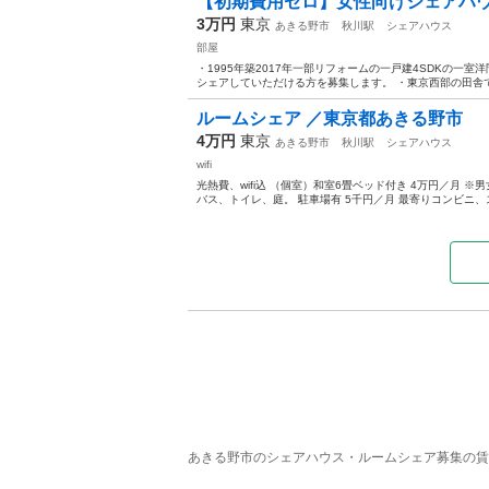
【初期費用ゼロ】女性向けシェアハウス『
3万円
東京
あきる野市
秋川駅
シェアハウス
部屋
・1995年築2017年一部リフォームの一戸建4SDKの一
シェアしていただける方を募集します。 ・東京西部の田舎で
ルームシェア ／東京都あきる野市
4万円
東京
あきる野市
秋川駅
シェアハウス
wifi
光熱費、wifi込 （個室）和室6畳ベッド付き 4万円／月
バス、トイレ、庭。 駐車場有 5千円／月 最寄りコンビニ、
あきる野市のシェアハウス・ルームシェア募集の賃貸