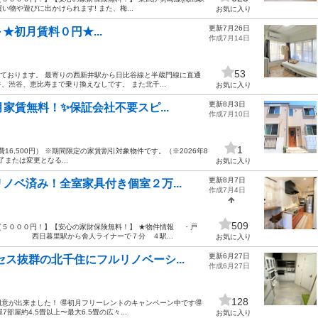
い物や遊びに出かけられます! また、梅...
お気に入り
更新7月26日
円～★初月賃料０円★...
作成7月14日
53
なっております。 最寄りの西新井駅から日比谷線と半蔵門線に直通
渋谷、恵比寿まで乗り換えなしです。 また北千...
お気に入り
更新8月3日
家賃無料！✨保証会社不要スピ...
作成7月10日
1
共益費16,500円） ※期間限定の家賃割引対象物件です。（※2026年8
または変更となる...
お気に入り
更新8月7日
ノベ済み！全室家具付き個室２万...
作成7月4日
509
質５０００円！】【安心の家財保険無料！】 ★物件情報 ・戸
西日暮里駅から舎人ライナーで７分 ４駅...
お気に入り
更新6月27日
セス抜群の北千住にフルリノベーシ...
作成6月27日
128
が出来ました！ 🉐初月フリーレントのキャンペーン中です🉐
部屋約4.5畳以上〜最大6.5畳の広々...
お気に入り