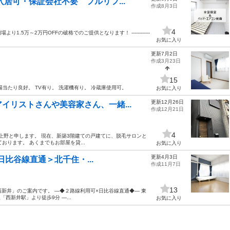
居可・保証会社不要 フルリフ...
作成8月3日
4
5万～2万円OFFの破格でのご提供となります！ ------------
お気に入り
更新7月2日
作成3月23日
15
陽当たり良好。 TV有り。 洗濯機有り。 冷蔵庫使用可。
お気に入り
更新12月26日
イリストさんや美容家さん、一緒...
作成12月21日
4
ナーの上野と申します。 現在、新築3階建ての戸建てに、脱毛サロンと
ります。 あくまでもお部屋を貸...
お気に入り
更新4月3日
×日比谷線直通＞北千住・...
作成11月7日
13
住西新井」のご案内です。 ―◆２路線利用可×日比谷線直通◆― 東
西新井駅」より徒歩9分 ―...
お気に入り