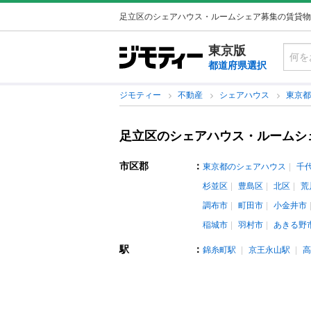
足立区のシェアハウス・ルームシェア募集の賃貸物
東京版
都道府県選択
ジモティー
不動産
シェアハウス
東京
足立区のシェアハウス・ルームシ
市区郡
：
東京都のシェアハウス
千
杉並区
豊島区
北区
荒
調布市
町田市
小金井市
稲城市
羽村市
あきる野
駅
：
錦糸町駅
京王永山駅
高