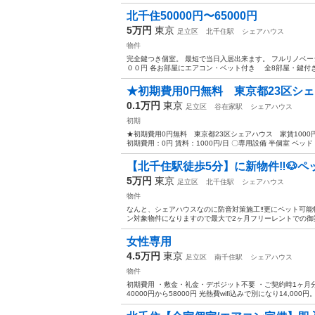
北千住50000円〜65000円
5万円
東京
足立区
北千住駅
シェアハウス
物件
完全鍵つき個室。 最短で当日入居出来ます。 フルリノベーシ
００円 各お部屋にエアコン・ベット付き 全8部屋・鍵付き完
★初期費用0円無料 東京都23区シェアハ
0.1万円
東京
足立区
谷在家駅
シェアハウス
初期
★初期費用0円無料 東京都23区シェアハウス 家賃100
初期費用：0円 賃料：1000円/日 〇専用設備 半個室 ベッド 
【北千住駅徒歩5分】に新物件‼️🐶ペ
5万円
東京
足立区
北千住駅
シェアハウス
物件
なんと、シェアハウスなのに防音対策施工‼️更にペット可
ン対象物件になりますので最大で2ヶ月フリーレントでの御案内
女性専用
4.5万円
東京
足立区
南千住駅
シェアハウス
物件
初期費用 ・敷金・礼金・デポジット不要 ・ご契約時1ヶ
40000円から58000円 光熱費wifi込みで別になり14,000円。