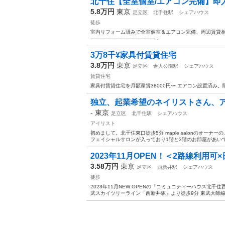
北千住【全室個室/エアコン完備】即入
5.8万円
東京
足立区
北千住駅
シェアハウス
徒歩
室内リフォーム済みで全室個室＆エアコン完備、周辺賃貸相場より1.
-------------------------------------------...
3万8千¥家具付賃貸住宅
3.8万円
東京
足立区
舎人公園駅
シェアハウス
賃貸住宅
家具付賃貸住宅を月額家賃38000円〜 エアコン設置済み。
独立、起業希望のネイリストさん、ア
-
東京
足立区
北千住駅
シェアハウス
アイリスト
初めまして。北千住東口徒歩5分 maple salonのオー
フェイシャルサロンが入っており1階と3階のお部屋があいてお
2023年11月OPEN！＜2路線利用可
3.58万円
東京
足立区
西新井駅
シェアハウス
徒歩
2023年11月NEW OPENの「コミュニティーハウス北千
武スカイツリーライン「西新井駅」より徒歩9分 東武大師線「