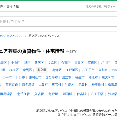
件・住宅情報
地元の掲示板 ジモティー
都のシェアハウス
足立区のシェアハウス
ェア募集の賃貸物件・住宅情報
全287件
代田区
中央区
港区
新宿区
文京区
台東区
墨田区
江東区
品川区
川区
板橋区
練馬区
足立区
葛飾区
江戸川区
八王子市
立川市
武
小平市
日野市
東村山市
国分寺市
国立市
福生市
狛江市
東大和市
市
西東京市
西多摩郡
大島町
三宅村
利島村
新島村
神津島村
御蔵
田馬場駅
北千住駅
入谷駅
亀戸駅
両国駅
住吉駅
八王子駅
浅草
足立区のシェアハウスでお探しの投稿が見つからなかっ
足立区のシェアハウスの新着通知メール