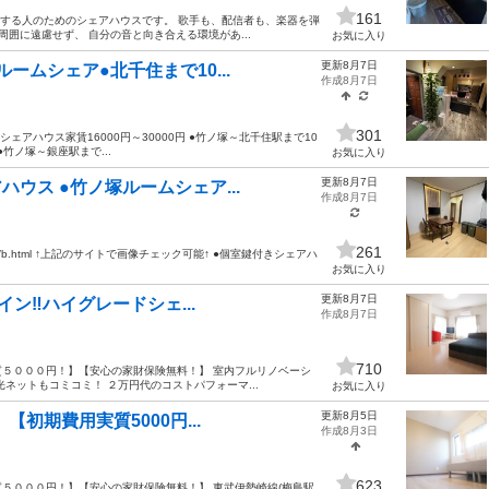
161
愛する人のためのシェアハウスです。 歌手も、配信者も、楽器を弾
囲に遠慮せず、 自分の音と向き合える環境があ...
お気に入り
更新8月7日
ームシェア●北千住まで10...
作成8月7日
301
ェアハウス家賃16000円～30000円 ●竹ノ塚～北千住駅まで10
●竹ノ塚～銀座駅まで...
お気に入り
更新8月7日
ウス ●竹ノ塚ルームシェア...
作成8月7日
261
ne.jp/b/b.html ↑上記のサイトで画像チェック可能↑ ●個室鍵付きシェアハ
お気に入り
更新8月7日
ン‼︎ハイグレードシェ...
作成8月7日
710
５０００円！】【安心の家財保険無料！】 室内フルリノベーシ
ネットもコミコミ！ ２万円代のコストパフォーマ...
お気に入り
更新8月5日
【初期費用実質5000円...
作成8月3日
623
５０００円！】【安心の家財保険無料！】 東武伊勢崎線(梅島駅