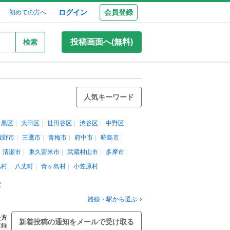
ログイン
会員登録
初めての方へ
投稿画面へ(無料)
検索
人気キーワード
目黒区
大田区
世田谷区
渋谷区
中野区
蔵野市
三鷹市
青梅市
府中市
昭島市
清瀬市
東久留米市
武蔵村山市
多摩市
島村
八丈町
青ヶ島村
小笠原村
駅
路線・駅から選ぶ
た方
新着投稿の通知をメールで受け取る
登録