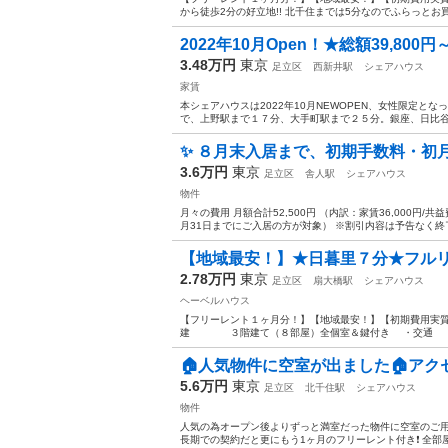
から徒歩2分の好立地!! 北千住までは5分なのでふらっとお買
2022年10月Open！★総額39,800
3.48万円
東京
足立区
西新井駅
シェアハウス
家賃
本シェアハウスは2022年10月NEWOPEN、女性限定と
で、上野駅まで１７分、大手町駅まで２５分。銀座、日比谷、
✨ ８月末入居まで、初期手数料・初月
3.6万円
東京
足立区
舎人駅
シェアハウス
物件
月々の費用 月額合計52,500円 （内訳：家賃36,000円/
月31日までにご入居の方が対象） ※割引内容は予告なく終了
【地域最安！】★日暮里７分★フルリ
2.78万円
東京
足立区
扇大橋駅
シェアハウス
ヘーベルハウス
【フリーレント１ヶ月分！】【地域最安！】【初期費用実
建 ３階建て（８部屋）全個室＆鍵付き ・交通 
🏠人気物件に空室が出ました🏠アク
5.6万円
東京
足立区
北千住駅
シェアハウス
物件
人気の為オープン後よりずっと満室だった物件に空室のご用意
長期での契約だと更にもう1ヶ月のフリーレント付き❗️ 全部屋7