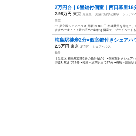
2万円台｜6畳鍵付個室｜西日暮里18
2.98万円
東京
足立区
見沼代親水公園駅
シェアハ
個室
👉 足立区シェアハウス 月額29,800円 初期費用を抑
すすめです＾＾ 6畳の広めの鍵付き個室で、プライベートもし
梅島駅徒歩2分●個室鍵付きシェアハウス
2.5万円
東京
足立区
シェアハウス
物件
【足立区 梅島駅徒歩2分の物件紹介】 ●個室鍵付きシェアハウ
御徒町駅まで23分 ●梅島～浅草駅まで27分 ●梅島～銀座駅まで