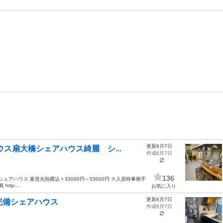
更新8月7日
ス扇大橋シェアハウス綺麗 シ...
作成8月7日
136
ェアハウス 家賃光熱費込々33000円～53000円 ※入居時事務手
tp:...
お気に入り
更新8月7日
完備シェアハウス
作成8月7日