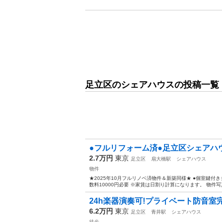
足立区のシェアハウスの投稿一覧
●フルリフォーム済●足立区シェアハウ
2.7万円
東京
足立区
扇大橋駅
シェアハウス
物件
★2025年10月フルリノベ済物件＆新築同様★ ●個室鍵付きシ
数料10000円必要 ※家賃は日割り計算になります。 物件写真 ht
24h楽器演奏可!プライベート防音室
6.2万円
東京
足立区
青井駅
シェアハウス
徒歩