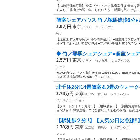
【24時間演奏可能】 全室プライベート防音室付き 音楽を
く人も、 作曲や練習に集中したい人も。 時間を気にせず、周
個室シェアハウス 竹ノ塚駅徒歩6分●ル
2.9万円
東京
足立区
シェアハウス
徒歩
【足立区 竹ノ塚駅徒歩6分の物件紹介】 ●個室鍵付き竹ノ塚シ
分 ●竹ノ塚～上野駅まで20分 ●竹ノ塚～御徒町駅まで27分 
◆ 竹ノ塚駅シェアシェア●個室シェアハ
2.5万円
東京
足立区
竹ノ塚駅
シェアハウス
シェア
★2024年フルリノベ物件★ http://infogs1989.stars.
ウス 家賃光熱費込々35000円～42000...
北千住2分!14畳個室＆3畳のウォークイ
2.78万円
東京
足立区
青井駅
シェアハウス
フルリノベーション
【フリーレント１ヶ月分！】【地域最安！】【初期費用実質
ョン済み！ 掃除当番、ゴミ当番なし！安心の保険、超高速光
【駅徒歩２分!!】【人気の日比谷線!!】
2.78万円
東京
足立区
梅島駅
シェアハウス
フロア
【フリーレント１ヶ月分！】【地域最安！】【初期費用実質