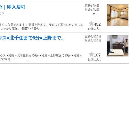
更新6月4日
分｜即入居可
作成6月2日
ウス
452
えて、すぐに入居できます！ 家賃を抑えて、安心して暮らしたい方にお
っかり確保。 各階3〜4名の...
お気に入り
更新6月26日
●北千住まで6分●上野まで...
作成5月30日
107
ス ●梅島～北千住駅まで6分 ●梅島～上野駅まで15分 ●梅島～
32分 ーーーーー...
お気に入り