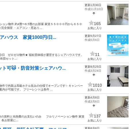
更新1月30日
作成11月10日
165
ョン物件 約4畳〜6.5畳のお部屋 家賃５５０００円から６５０
全個室 ・エアコン・窓あり...
お気に入り
更新5月27日
ウス 家賃1000円/日...
作成5月6日
11
0円/日 ゼロゼロ物件★ 福祉団体様が運営するシェアハウスです。
布団セット...
お気に入り
更新9月25日
ット可🐱・防音対策シェアハウ...
作成3月24日
1010
能物件で内装は高級ホテル並みの仕様でオープンです✨ キャンペー
が可能です。 フリーレントは条件 ...
お気に入り
更新4月8日
作成3月6日
137
月分の賃料と光熱費のお支払いのみ フルリノベーション物件 家賃
 各お部屋に...
お気に入り
更新8月6日