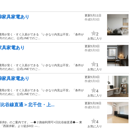
更新5月11日
🤩家具家電あり
作成5月3日
2
費用が安く・すぐ入居ができる 「いきなり内見は不安」 「条件が
ために、公式LINEでのご...
お気に入り
更新5月3日
家具家電あり
作成5月3日
1
費用が安く・すぐ入居ができる 「いきなり内見は不安」 「条件が
ために、公式LINEでのご...
お気に入り
更新5月3日
🤩家具家電あり
作成5月3日
費用が安く・すぐ入居ができる 「いきなり内見は不安」 「条件が
4
ために、公式LINEでのご...
お気に入り
更新5月28日
日比谷線直通＞北千住・上...
作成5月1日
4
西新井β」のご案内です。 ―◆２路線利用可×日比谷線直通◆― 東
西新井駅」より徒歩9分 ―...
お気に入り