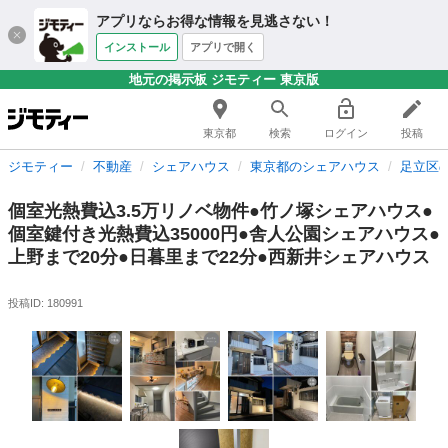
アプリならお得な情報を見逃さない！
インストール
アプリで開く
地元の掲示板 ジモティー 東京版
東京都
検索
ログイン
投稿
ジモティー
不動産
シェアハウス
東京都のシェアハウス
足立区
個室光熱費込3.5万リノベ物件●竹ノ塚シェアハウス●
個室鍵付き光熱費込35000円●舎人公園シェアハウス●
上野まで20分●日暮里まで22分●西新井シェアハウス
投稿ID: 180991