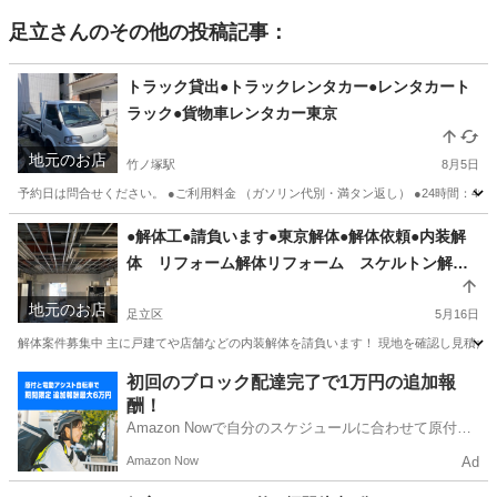
足立
さんのその他の投稿記事：
トラック貸出●トラックレンタカー●レンタカート
ラック●貨物車レンタカー東京
地元のお店
竹ノ塚駅
8月5日
予約日は問合せください。 ●ご利用料金 （ガソリン代別・満タン返し） ●24時間：4900円
東京
足立区
竹ノ塚駅
その他
レンタカー
●解体工●請負います●東京解体●解体依頼●内装解
体 リフォーム解体リフォーム スケルトン解
体 残置物撤去
地元のお店
足立区
5月16日
解体案件募集中 主に戸建てや店舗などの内装解体を請負います！ 現地を確認し見積だけでも
東京
足立区
その他
案件
初回のブロック配達完了で1万円の追加報
酬！
Amazon Nowで自分のスケジュールに合わせて原付や
電動アシスト自転車で配達し、報酬を獲得しましょ
Amazon Now
Ad
う！