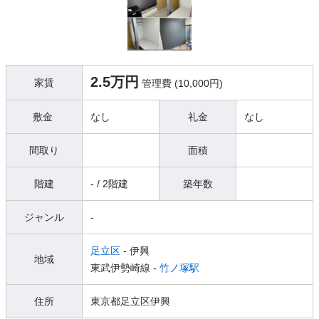
2.5万円
家賃
管理費 (10,000円)
敷金
なし
礼金
なし
間取り
面積
階建
- / 2階建
築年数
ジャンル
-
足立区
- 伊興
地域
東武伊勢崎線 -
竹ノ塚駅
住所
東京都足立区伊興