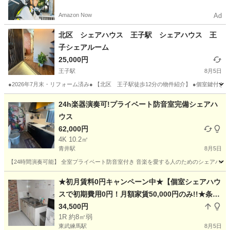
Amazon Now
Ad
北区 シェアハウス 王子駅 シェアハウス 王
子シェアルーム
25,000円
王子駅
8月5日
●2026年7月末・リフォーム済み● 【北区 王子駅徒歩12分の物件紹介】 ●個室鍵付き 王
東京
北区
王子駅
シェアハウス
無料
24h楽器演奏可!プライベート防音室完備シェアハ
ウス
62,000円
4K 10.2㎡
青井駅
8月5日
【24時間演奏可能】 全室プライベート防音室付き 音楽を愛する人のためのシェアハウス
東京
足立区
青井駅
シェアハウス
徒歩
★初月賃料0円キャンペーン中★【個室シェアハウ
スで初期費用0円！月額家賃50,000円のみ!!★条件
無し★】リノベーション済!水道光熱費家具家電消
34,500円
1R 約8㎡弱
耗品全て込【駅徒歩5分!!池袋まで電車で15分】
東武練馬駅
8月5日