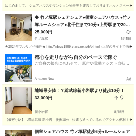
【連帯保証人不要可】
はじめまして。 シェアハウスやマンション物件等を運営しておりますホッとスペース東京と申します。
東京
板橋区
東武練馬駅
シェアハウス
家賃
◆ 竹ノ塚駅シェアシェア●個室シェアハウス ●竹ノ
塚ルームシェア●北千住まで10分●上野駅まで20分
●御徒町駅まで27分●銀座駅36分●ゲストハウス足
25,000円
立区●西新井シェアハウス北千住シェアハウス日比
竹ノ塚駅
8月5日
谷線シェアシェア●シェアハウス足立区◆ 東京シ
★2024年フルリノベ物件★ http://infogs1989.stars.ne.jp/b/b.html ↑上記の
ェアハウス
東京
足立区
竹ノ塚駅
シェアハウス
シェア
都心を走りながら自分のペースで稼ぐ
ご自身の都合に合わせて、原付や電動アシスト自転車
で配達
Amazon Now
Ad
地域最安値！？総武線新小岩駅より徒歩10分！
33,000円
新小岩駅
8月5日
【最寄り駅】 JR総武線 新小岩 徒歩10分 快速も通っているのでアクセス便利！ 
東京
葛飾区
新小岩駅
シェアハウス
初期
個室シェアハウス 竹ノ塚駅徒歩6分●ルームシェア