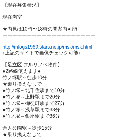
【現在募集状況】　

現在満室

★内見は10時〜18時の間案内可能

ーーーーーーーーーーーーーーーーーーー

http://infogs1989.stars.ne.jp/msk/msk.html
↑上記のサイトで画像チェック可能↑

【足立区 フルリノベ物件】

●2路線使えます●

竹ノ塚駅～徒歩10分

★乗り換えなしで

●竹ノ塚～北千住駅まで10分

●竹ノ塚～上野駅まで20分

●竹ノ塚～御徒町駅まで27分

●竹ノ塚～浅草駅まで33分

●竹ノ塚～銀座駅まで36分

舎人公園駅～徒歩15分

★乗り換えなしで
