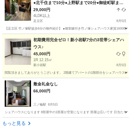
●北千住まで10分●上野駅まで20分●御徒町駅まで2
7分●銀座駅36分●ゲストハウス足立区 西新井シ
29,000円
4LDK以上
ェアハウス北千住シェアハウス日比谷線●足立区シ
足立区
8月5日
ェアハウス●東京シェアハウス
【足立区 竹ノ塚駅徒歩6分の物件紹介】 ●個室鍵付き竹ノ塚シェアハウス家賃16000円～30
東京
足立区
シェアハウス
徒歩
初期費用完全ゼロ！新小岩駅7分の3世帯シェアハ
ウス♪
45,000円
1R 12.15㎡
新小岩駅
8月5日
閲覧頂きましてありがとうございます。 2階建てアパートの1階部分をシェアハウスに改
東京
江戸川区
新小岩駅
シェアハウス
家賃
敷金礼金なし
66,000円
三ノ輪駅
8月5日
シェアハウスになります 8部屋中の1部屋が空室になります 部屋は広いてす 日当たりの良
東京
台東区
三ノ輪駅
シェアハウス
部屋
もっと見る