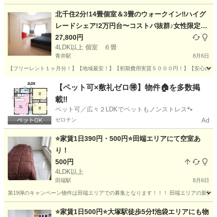
東京
荒川区
日暮里駅
シェアハウス
エリア
北千住2分!14畳個室＆3畳のウォークイン‼︎ハイグ
レードシェア!2万円台〜コストパ抜群♪女性限定!
新築同様室内フルリノベーション済♫
27,800円
4LDK以上 個室 ６畳
青井駅
8月6日
【フリーレント１ヶ月分！】【地域最安！】【初期費用実質５０００円！】【安心の家財
東京
足立区
青井駅
シェアハウス
フルリノベーション
【ペット可×敷礼ゼロ🉐】物件🏠を多数掲
載‼️
ペット可／広々２LDKでペットもノンストレス🐾
ゼロチン
Ad
⭐️家賃1日390円・500円⭐️田端エリアにて空室あ
り！
500円
4LDK以上
田端駅
8月6日
第19弾のキャンペーン物件は田端エリアでの募集となります！！！ 田端エリアの新規物件
東京
北区
田端駅
シェアハウス
物件
⭐️家賃1日500円⭐️大塚駅徒歩5分❗️池袋エリアにも物