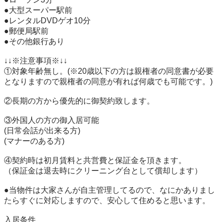
●大型スーパー駅前

●レンタルDVDゲオ10分

●郵便局駅前

●その他銀行あり

↓↓※注意事項※↓↓

①対象年齢無し。(※20歳以下の方は親権者の同意書が必要
となりますので親権者の同意が有れば何歳でも可能です。)

②長期の方から優先的に御契約致します。

③外国人の方の御入居可能

(日常会話が出来る方)

(マナーのある方)

④契約時は初月賃料と共営費と保証金を頂きます。

（保証金は退去時にクリーニング台として償却します）

●当物件は大家さんが自主管理してるので、なにかありまし
たらすぐに対応しますので、安心して住めると思います。

入居条件
