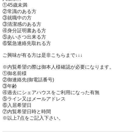
①45歳未満

②常識のある方

③就職中の方

③清潔感のある方

④身分証明書ある方

⑤あいさつ出来る方

⑥緊急連絡先取れる方

ご興味が有る方は是非こちらまで↓↓↓

※内覧希望の際は御本人様確認が必要になります。

①御名前様

②御連絡先(御電話番号)

③年齢

④過去にシェアハウスをご利用になった有無

⑤ライン又はメールアドレス

⑥入居希望日

⑦内覧希望日時と時間

※以上7点をご記入下さい。