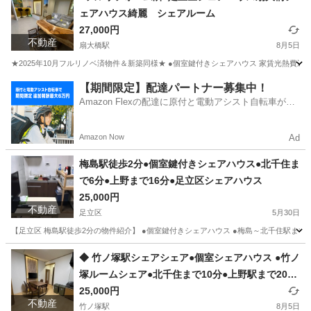
ェアハウス綺麗 シェアルーム
27,000円
不動産
扇大橋駅
8月5日
★2025年10月フルリノベ済物件＆新築同様★ ●個室鍵付きシェアハウス 家賃光熱費込々3300
東京
足立区
扇大橋駅
シェアハウス
物件
【期間限定】配達パートナー募集中！
Amazon Flexの配達に原付と電動アシスト自転車が登
場！
Amazon Now
Ad
梅島駅徒歩2分●個室鍵付きシェアハウス●北千住ま
で6分●上野まで16分●足立区シェアハウス
25,000円
不動産
足立区
5月30日
【足立区 梅島駅徒歩2分の物件紹介】 ●個室鍵付きシェアハウス ●梅島～北千住駅まで6分 
東京
足立区
シェアハウス
物件
◆ 竹ノ塚駅シェアシェア●個室シェアハウス ●竹ノ
塚ルームシェア●北千住まで10分●上野駅まで20分
●御徒町駅まで27分●銀座駅36分●ゲストハウス足
25,000円
不動産
立区●西新井シェアハウス北千住シェアハウス日比
竹ノ塚駅
8月5日