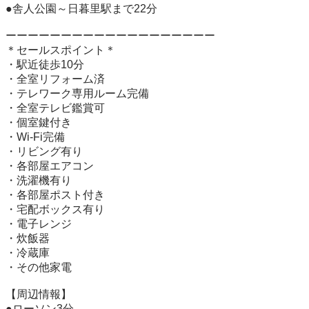
●舎人公園～日暮里駅まで22分

ーーーーーーーーーーーーーーーーーーー

＊セールスポイント＊

・駅近徒歩10分

・全室リフォーム済

・テレワーク専用ルーム完備

・全室テレビ鑑賞可

・個室鍵付き

・Wi-Fi完備

・リビング有り

・各部屋エアコン

・洗濯機有り

・各部屋ポスト付き

・宅配ボックス有り

・電子レンジ

・炊飯器

・冷蔵庫

・その他家電

【周辺情報】

●ローソン3分
