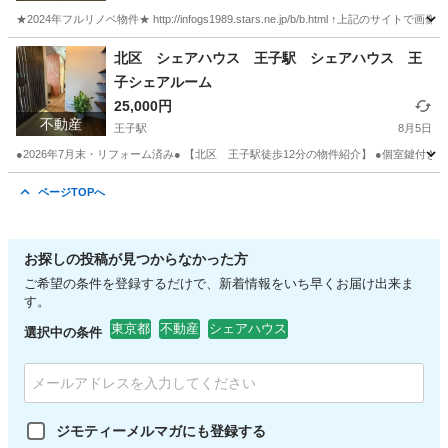
谷線シェアシェア●シェアハウス足立区◆ 東京シ
★2024年フルリノベ物件★ http://infogs1989.stars.ne.jp/b/b.html ↑上記の
ェアハウス
東京
足立区
竹ノ塚駅
シェアハウス
シェア
北区 シェアハウス 王子駅 シェアハウス 王
子シェアルーム
25,000円
不動産
王子駅
8月5日
●2026年7月末・リフォーム済み● 【北区 王子駅徒歩12分の物件紹介】 ●個室鍵付き 王
東京
北区
王子駅
シェアハウス
無料
ページTOPへ
お探しの投稿が見つからなかった方
ご希望の条件を登録するだけで、新着情報をいち早くお届け出来ま
す。
東京都
不動産
シェアハウス
選択中の条件
ジモティーメルマガにも登録する