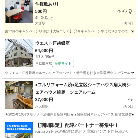
件複数あり❗️
500円
4LDK以上
大塚駅
8月5日
第22弾のキャンペーン物件は【大塚エリア】 只今キャンペーン中になりますので、現在お
東京
豊島区
大塚駅
シェアハウス
物件
ウエスト戸越銀座
64,000円
1R 8.08m²
戸越銀座駅
提携サイト
☆ウエスト戸越銀座☆ルームシェア☆ベット・椅子備え付き☆洗濯機☆シャワールーム
東京
品川区
戸越銀座駅
シェアハウス
●フルリフォーム済●足立区シェアハウス扇大橋シ
ェアハウス綺麗 シェアルーム
27,000円
扇大橋駅
8月5日
★2025年10月フルリノベ済物件＆新築同様★ ●個室鍵付きシェアハウス 家賃光熱費込々3300
東京
足立区
扇大橋駅
シェアハウス
物件
【期間限定】配達パートナー募集中！
Amazon Flexの配達に原付と電動アシスト自転車が登
場！