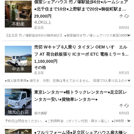
個室シェアハウス 竹ノ塚駅徒歩6分●ルームシェア
●北千住まで10分●上野駅まで20分●御徒町駅まで2
7分●銀座駅36分●ゲストハウス足立区 西新井シ
29,000円
4LDK以上
ェアハウス北千住シェアハウス日比谷線●足立区シ
不動産
足立区
8月5日
ェアハウス●東京シェアハウス
【足立区 竹ノ塚駅徒歩6分の物件紹介】 ●個室鍵付き竹ノ塚シェアハウス家賃16000円～30
東京
足立区
シェアハウス
徒歩
売切 Wキャブ 6人乗り タイタン OEM いすゞエル
フ AT 荷台鉄板張り ICターボ ETC 電格ミラー 5t
未満新免許対応 車検令和9年3月迄
1,100,000円
その他
中古車
足立区
8月1日
●個人販売車両● 値引き、分割、交換は考えておりません。 現場で3人乗り以上のトラック
東京
足立区
その他
車両
東京レンタカー●軽トラックレンタカー●足立区レ
ンタカー安い●貨物車レンタカー●
地元のお店
扇大橋駅
8月5日
予約日は問合せください。 ●ご利用料金 （ガソリン代別・満タン返し） ●24時間：3900円
東京
足立区
扇大橋駅
その他
レンタカー
●フルリフォーム済●足立区シェアハウス扇大橋シ