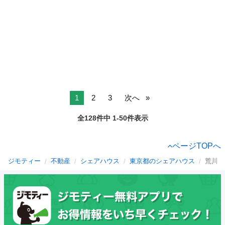
1
2
3
次へ
全128件中 1-50件表示
ページTOPへ
ジモティー
不動産
シェアハウス
東京都のシェアハウス
荒川区