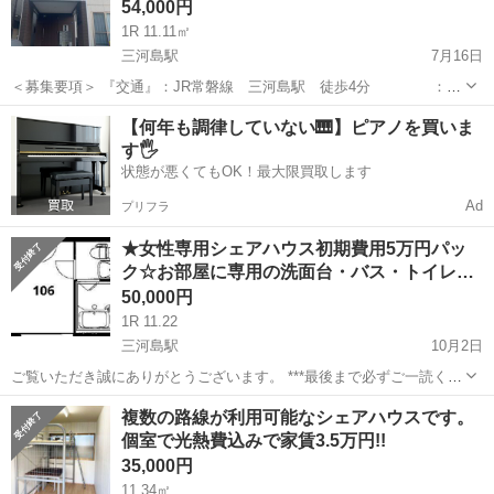
54,000円
1R 11.11㎡
三河島駅
7月16日
＜募集要項＞ 『交通』：JR常磐線 三河島駅 徒歩4分 ：京
成本線 新三河島駅 徒歩12分 『賃料等』 賃
東京
荒川区
三河島駅
シェアハウス
【何年も調律していない🎹】ピアノを買いま
料 ：50,000円 共益費 ：5,000円 ...
す🖐️
状態が悪くてもOK！最大限買取します
Ad
プリフラ
★女性専用シェアハウス初期費用5万円パッ
ク☆お部屋に専用の洗面台・バス・トイレ…
50,000円
1R 11.22
三河島駅
10月2日
ご覧いただき誠にありがとうございます。 ***最後まで必ずご一読くだ
さい*** ■物件名 Aテラス三河島 106号室 ■仲介手数料 ゼロ!敷金
東京
荒川区
三河島駅
シェアハウス
無料
複数の路線が利用可能なシェアハウスです。
ゼロ！礼金 ゼロ！ ■初期費用は5万円パック！（消費税別） ※...
個室で光熱費込みで家賃3.5万円!!
35,000円
11.34㎡