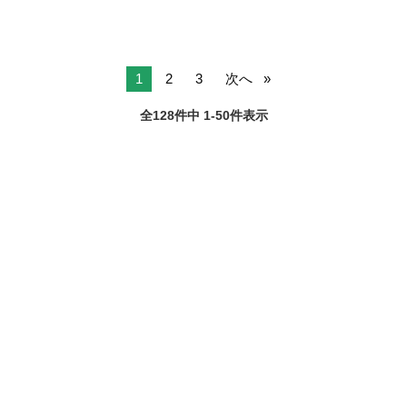
1
2
3
次へ
全128件中 1-50件表示