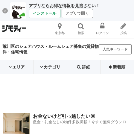
アプリならお得な情報を見逃さない！
インストール
アプリで開く
東京都
検索
ログイン
投稿
荒川区のシェアハウス・ルームシェア募集の賃貸物
人気キーワード
件・住宅情報
エリア
カテゴリ
詳細
新着順
お金ないけど引っ越したい😢
敷金・礼金なしの物件多数掲載！今すぐ無料ダウンロー
ド✨