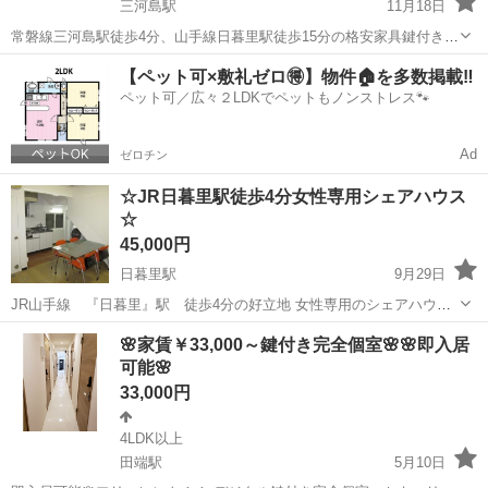
三河島駅
11月18日
常磐線三河島駅徒歩4分、山手線日暮里駅徒歩15分の格安家具鍵付きの
シェアハウスをオープンしました。 内装はフルリノベーションしたお
東京
荒川区
三河島駅
シェアハウス
徒歩
【ペット可×敷礼ゼロ🉐】物件🏠を多数掲載‼️
部屋です。 （※※単身者専用物件、お二人以上の入居不可※※） ☆新
ペット可／広々２LDKでペットもノンストレス🐾
生活応援！...
Ad
ゼロチン
☆JR日暮里駅徒歩4分女性専用シェアハウス
☆
45,000円
日暮里駅
9月29日
JR山手線 『日暮里』駅 徒歩4分の好立地 女性専用のシェアハウス
です。 現在 1部屋空きがあります! 【 詳細 】 ☆個室(鍵有り) ☆清潔
東京
荒川区
日暮里駅
シェアハウス
徒歩
🌸家賃￥33,000～鍵付き完全個室🌸🌸即入居
な管理 ☆ベッド・クローゼット完備 ☆専用冷蔵庫有り(1...
可能🌸
33,000円
4LDK以上
田端駅
5月10日