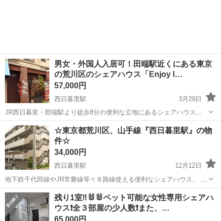
男女・外国人入居可！田端駅近くにある東京
の荒川区のシェアハウス「Enjoy l…
57,000円
西日暮里駅
3月29日
JR西日暮里・田端駅より徒歩8分の便利な立地にあるシェアハウスで
す。このシェアハウスのこだわりは家に帰ったときの安心感や使い易
東京
荒川区
西日暮里駅
シェアハウス
外国人
☆東京都荒川区、山手線『西日暮里駅』の物
さ。シェアハウスの1階にはキッチン、リビングがあります。お部屋は
件☆
全8室のシェアハウスです。またこの...
34,000円
西日暮里駅
12月12日
地下鉄千代田線やJR常磐線等々８路線使える便利なシェアハウス。 東
京に安く住みたい方は必見です。 （価格重視の方には持って来い！）
東京
荒川区
西日暮里駅
シェアハウス
残り1室‼️🐰🐰ペット可能な女性専用シェアハ
☆近場スポット☆ ・コンビニ徒歩2分、スーパー徒歩2分 ・公立小学校
ウス❗️全３部屋の少人数❗️また、…
が...
65,000円