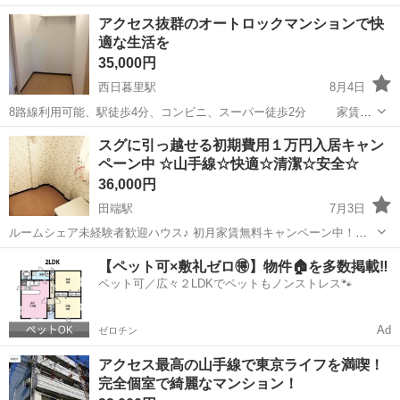
ートキャンペーン内容】 東京でお住まいやお仕事をお探しの方、迷っ
東京
荒川区
東京駅
シェアハウス
個室
アクセス抜群のオートロックマンションで快
ている方は今が転機かもしれません。 ・お得な応援キャンペーン 1ヶ
適な生活を
月の家賃が光熱費など全て...
35,000円
西日暮里駅
8月4日
8路線利用可能、駅徒歩4分、コンビニ、スーパー徒歩2分 家賃：
35,000円～39,000円 小学校の隣の静かな場所にある、しっかりと
東京
荒川区
西日暮里駅
シェアハウス
スグに引っ越せる初期費用１万円入居キャン
した作りのマンションです。 山手線、東京メトロ千代...
ペーン中 ☆山手線☆快適☆清潔☆安全☆
36,000円
田端駅
7月3日
ルームシェア未経験者歓迎ハウス♪ 初月家賃無料キャンペーン中！１
万円だけでご入居出来ます。 ※6ヶ月以上の入居が条件となります。
東京
荒川区
田端駅
シェアハウス
管理人
【ペット可×敷礼ゼロ🉐】物件🏠を多数掲載‼️
管理清掃が行き届いており、 管理人在中、交番スグそこで安心感は二
ペット可／広々２LDKでペットもノンストレス🐾
重丸◎ 乾燥...
Ad
ゼロチン
アクセス最高の山手線で東京ライフを満喫！
完全個室で綺麗なマンション！