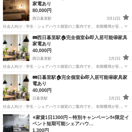
家電あり
80,000円
西日暮里駅
3月12日
社会人向け・学生・シェアハウス個室のご案内です。 初期費用が安
く・すぐ入居ができる 「いきなり内見は不安」 「条件が合うか分から
東京
荒川区
西日暮里駅
シェアハウス
🚃西日暮里駅🏠完全個室👍即入居可能🤩家具
ない」 「写真だけじゃ判断できない」 そんな方のために、公式LINE
家電あり
でのご...
40,000円
西日暮里駅
2月2日
社会人向け・学生・シェアハウス個室のご案内です。 初期費用が安
く・すぐ入居ができる 「いきなり内見は不安」 「条件が合うか分から
東京
荒川区
西日暮里駅
シェアハウス
初期
🚃日暮里駅🏠完全個室👍即入居可能🤩家具家
ない」 「写真だけじゃ判断できない」 そんな方のために、公式LINE
電あり
でのご...
40,000円
日暮里駅
2月2日
社会人向け・学生・シェアハウス個室のご案内です。 初期費用が安
く・すぐ入居ができる 「いきなり内見は不安」 「条件が合うか分から
東京
荒川区
日暮里駅
シェアハウス
初期
⭐️家賃1日1300円～特別キャンペーン❗️⭐️限定イ
ない」 「写真だけじゃ判断できない」 そんな方のために、公式LINE
ベント短期可能シェアハウ…
でのご...
1,300円