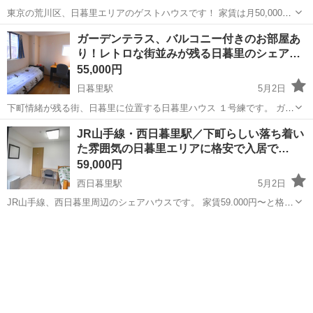
東京の荒川区、日暮里エリアのゲストハウスです！ 家賃は月50,000
円、もしくは週25,000円からです。 光熱費: 8,000円で、水道・ガス・
東京
荒川区
シェアハウス
ゲストハウス
ガーデンテラス、バルコニー付きのお部屋あ
電気・インターネット料金も含まれています♪ 部屋には、エアコ
り！レトロな街並みが残る日暮里のシェア…
ン・...
55,000円
日暮里駅
5月2日
下町情緒が残る街、日暮里に位置する日暮里ハウス １号練です。 ガー
デンテラス、バルコニーが設置されているお部屋も選択ができます！
東京
荒川区
日暮里駅
シェアハウス
ゲストハウス
JR山手線・西日暮里駅／下町らしい落ち着い
バンブーハウスは「シェアハウス」というコンセプトの基、1984年に
た雰囲気の日暮里エリアに格安で入居で…
ゲストハウスサー...
59,000円
西日暮里駅
5月2日
JR山手線、西日暮里周辺のシェアハウスです。 家賃59.000円〜と格安
の設定になっています。 追加料金で複数人でのシェアも出来るので、
東京
荒川区
西日暮里駅
シェアハウス
格安
友達と一緒の入居も可能です。 西日暮里駅前は飲食店が豊富なので、
休日のランチに...