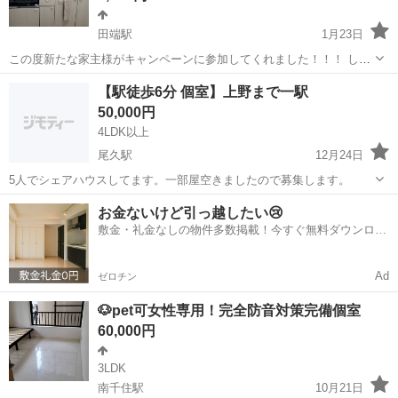
田端駅
1月23日
この度新たな家主様がキャンペーンに参加してくれました！！！ しか
も通常の賃貸よりも短期間での契約も可能です！ ※その他ページに掲
東京
荒川区
田端駅
シェアハウス
物件
【駅徒歩6分 個室】上野まで一駅
載している投稿とは別のキャンペーンとなります。 今回の募集エリア
50,000円
は 【田端エリア...
4LDK以上
尾久駅
12月24日
5人でシェアハウスしてます。一部屋空きましたので募集します。
東京
荒川区
尾久駅
シェアハウス
個室
お金ないけど引っ越したい😢
敷金・礼金なしの物件多数掲載！今すぐ無料ダウンロー
ド✨
Ad
ゼロチン
🐶pet可女性専用！完全防音対策完備個室
60,000円
3LDK
南千住駅
10月21日