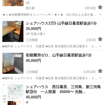
1R
尾久駅
3月10日
★☆★初期費用無料キャンペーン中！★☆★ （6か月以上入居が条件
です。詳細はお問い合わせください。） 2015年3月リノベーションオ
東京
荒川区
尾久駅
シェアハウス
個室
シェアハウス3万5 山手線日暮里駅徒歩7分
ープン。 上野-東京ライン、宇都宮・高崎線「尾久駅」徒歩11分のシェ
35,000円
アハウスです。...
1R 写真の通り
三河島駅
2月3日
■物件名 シェアハウス 日暮里 ■住所 東京都荒川区東日暮里５－２２
－６ ■最寄駅 山手線 日暮里駅 徒歩７分 ■入居条件 3ヶ月以上居住 ※
東京
荒川区
三河島駅
シェアハウス
物件
初期費用ゼロ、山手線日暮里駅徒歩7分
家賃には水道光熱費・wifi代が含まれています。
45,000円
三河島駅
11月14日
■物件名 シャアハウス 日暮里 ■住所 東京都荒川区東日暮里５－２２
－６ ■最寄駅 山手線 日暮里駅 徒歩７分 ■入居条件 3ヶ月以上居住 ※
東京
荒川区
三河島駅
シェアハウス
初期
シェアハウス 西日暮里、三河島、新三河島
家賃には水道光熱費・wifi代が含まれています。 保証金 1万、...
駅③分 一人部屋 45000〜 光熱…
45,000円