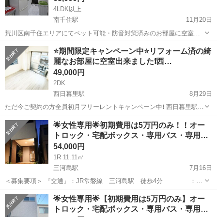
4LDK以上
南千住駅
11月20日
荒川区南千住エリアにてペット可能・防音対策済みのお部屋に空室が
出来ました♪ 全３部屋の女性専用のシェアハウスになります👩 南千住
東京
荒川区
南千住駅
シェアハウス
物件
⭐️期間限定キャンペーン中⭐️リフォーム済の綺
駅より徒歩5分の好立地！完全戸建❗️ 常磐線に日比谷線、さらにはつく
麗なお部屋に空室出来ました❗️西…
ばエクスプレスも通...
49,000円
2DK
西日暮里駅
8月29日
ただ今ご契約の方全員初月フリーレントキャンペーン中❗️ 西日暮里駅徒
歩5分の好立地にある女性専用物件のご紹介です！ エントランスにオ
東京
荒川区
西日暮里駅
シェアハウス
徒歩
🌟女性専用🌟初期費用は5万円のみ！！オー
ートロック機能が付いてます。 また、全4部屋の小規模物件・プライ
トロック・宅配ボックス・専用バス・専用…
バシー重視の鍵...
54,000円
1R 11.11㎡
三河島駅
7月16日
＜募集要項＞ 『交通』：JR常磐線 三河島駅 徒歩4分 ：京
成本線 新三河島駅 徒歩12分 『賃料等』 賃
東京
荒川区
三河島駅
シェアハウス
初期
🌟女性専用🌟【初期費用は5万円のみ】オー
料 ：54,000円 共益費 ：5,000円 ...
トロック・宅配ボックス・専用バス・専用…