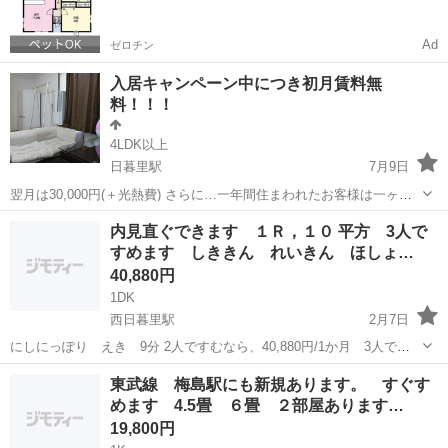
Ad
ゼロチン
入居キャンペーン中につき初月賃料無
料！！！
4LDK以上
日暮里駅
7月9日
翌月は30,000円(＋光熱費) さらに…一年間住まわれたお客様は一ヶ月
賃料無料(光熱費は別） 今なら翌月の家賃30000円で入居が可能！！と
東京
荒川区
日暮里駅
シェアハウス
個室
内見直ぐできます １Ｒ，１０ 平方 3人で
にかく早いもの勝ちですよ~ 【日暮里近郊に多数物件にあります...
すめます しききん れいきん ほしょ…
40,880円
1DK
西日暮里駅
2月7日
にしにっぽり えき 9分 2人ですむなら、40,880円/1か月 3人です
むなら31,550円/1人/1か月 インターネット利用料込 ４へや あいて
東京
荒川区
西日暮里駅
シェアハウス
東武線 梅島駅にも新規あります。 すぐす
います たんきのばあいも おといあわせ ください たんと...
めます 4.5畳 ６畳 ２部屋あります…
19,800円