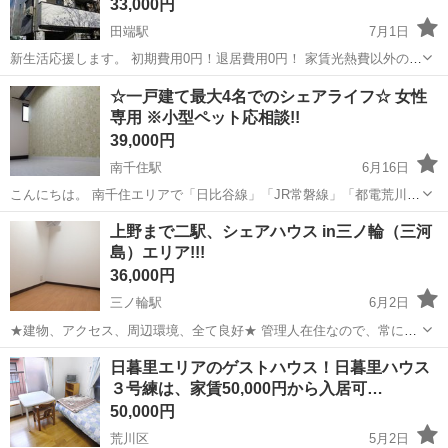
33,000円
田端駅
7月1日
新生活応援します。 初期費用0円！退居費用0円！ 家賃光熱費以外の費
用は一切かかりません。 ≪ アクセス ≫ 都内アクセス良好＆複数路
東京
荒川区
田端駅
シェアハウス
個室
☆一戸建て最大4名でのシェアライフ☆ 女性
線利用可能 池袋まで4駅10分 ・秋葉原駅：10分 ・新宿駅 ...
専用 ※小型ペット応相談!!
39,000円
南千住駅
6月16日
こんにちは。 南千住エリアで「日比谷線」「JR常磐線」「都電荒川
線」が利用可能な物件のご紹介です。 こじんまりしているので、少人
東京
荒川区
南千住駅
シェアハウス
小型
上野まで二駅、シェアハウス in三ノ輪（三河
数がお好きな方には最適な空間です。 《費用》 ・初期費用 家賃
島）エリア!!!
のみ!!その他は...
36,000円
三ノ輪駅
6月2日
★建物、アクセス、周辺環境、全て良好★ 管理人在住なので、常に清
潔感があります。 綺麗なハウスで気持ち良く暮らして下さい☆ ☆安い
東京
荒川区
三ノ輪駅
シェアハウス
管理人
日暮里エリアのゲストハウス！日暮里ハウス
料金案内☆ 家賃:36,000円～43,000円 即入居可能 ...
３号練は、家賃50,000円から入居可…
50,000円
荒川区
5月2日