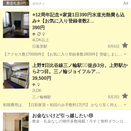
Ad
ゼロチン
⭐️12周年記念⭐️家賃1日390円水道光熱費も込
み⭐️【お気に入り登録者数2…
390円
4LDK以上
日暮里駅
8月6日
【アクセス数170000件】【お気に入り登録者数2800件】突破しまし
た！皆様ありがとうございます！ 大好評を記念して超ビックイベント
東京
荒川区
日暮里駅
シェアハウス
エリア
上野❣️日比谷線三ノ輪駅🚶‍♀️徒歩3分。上野駅か
の実施です！ どんな物件?事故物件?違法物件?そんな事、有りませ
ら2つ目。三ノ輪ジョイフルア…
ん。ちゃんと許可物...
39,500円
2LDK
三ノ輪橋駅
8月3日
初期費用は、 【日割家賃＋初回のみ手数料1万円】 かなり安く抑えま
した ᐡ⌯ ·̫ ⌯ก̀ᐡ💧🙇‍♂️ 💐🌷✨敷金礼金無し、保証金無し、デポジット無
東京
荒川区
三ノ輪橋駅
シェアハウス
徒歩
お金ないけど引っ越したい😢
し、保証人無し、です。 入居の審査は特に無いですが、問い合わせの
敷金・礼金なしの物件多数掲載！今すぐ無料ダウンロー
やり...
ド✨