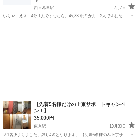
1K
西日暮里駅
2月7日
いりや えき 4分 1人ですむなら、45,830円/1か月 2人ですむなら
30,800円/1人/1か月 インターネット利用料込 1へや あいています
東京
荒川区
西日暮里駅
シェアハウス
徒歩
たんきのばあいも おといあわせ ください たんとう いいづか
【先着5名様だけの上京サポートキャンペー
ン！】
35,000円
東京駅
10月30日
※1名決まりました。残り4名となります。 【先着5名様のみ上京サポ