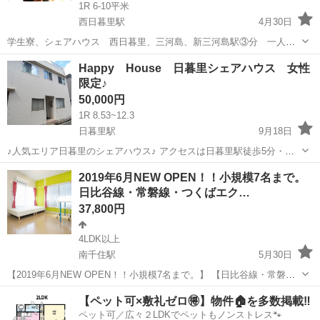
1R 6-10平米
西日暮里駅
4月30日
学生寮、シェアハウス 西日暮里、三河島、新三河島駅③分 一人部
屋 45.000〜 光熱費など込み 日暮里9分、西日暮里8分、新三河島3
東京
荒川区
西日暮里駅
シェアハウス
部屋
Happy House 日暮里シェアハウス 女性
分、三河島4分駅 シェアハウスをお探しの方はお気軽にご連絡して下
限定♪
さい。 ...
50,000円
1R 8.53~12.3
日暮里駅
9月18日
♪人気エリア日暮里のシェアハウス♪ アクセスは日暮里駅徒歩5分・鶯
谷駅徒歩10分の好立地！ 安心の女性限定物件です(^^) ※30半くらいの
東京
荒川区
日暮里駅
シェアハウス
初期
2019年6月NEW OPEN！！小規模7名まで。
方までになります。 【賃料】 101号室・102号室・...
日比谷線・常磐線・つくばエク…
37,800円
4LDK以上
南千住駅
5月30日
【2019年6月NEW OPEN！！小規模7名まで。】 【日比谷線・常磐
線・つくばエクスプレスの3路線使用可能で「銀座」「上野」「六本
東京
荒川区
南千住駅
シェアハウス
徒歩
【ペット可×敷礼ゼロ🉐】物件🏠を多数掲載‼️
木」「恵比寿」「秋葉原」といった主要駅へのアクセス最高の「南千
ペット可／広々２LDKでペットもノンストレス🐾
住駅」徒歩5分。フルリフォ...