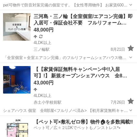
pet可物件で防音対策完備の個室です。【女性専用物件】 お家賃60000
円から75000円です。 光熱費wifi込みで別途13,000円かかります。 お
東京
荒川区
南千住駅
シェアハウス
物件
三河島・三ノ輪【全室個室/エアコン完備】即
部屋の広さ６畳から８畳ございます。 ・防音対策 ・ペッ...
入居可・保証会社不要 フルリフォーム…
48,000円
4LDK以上
三ノ輪駅
8月21日
「全室個室＋全室エアコン完備」のフルリフォームシェアハウス物件
(※男女共用物件)が完成いたしました。 （空室情報） 空室1部屋 家
東京
荒川区
三ノ輪駅
シェアハウス
無料
【【家賃保証無料キャンペーン中!!入居
賃58,000円+管理光熱費14,000円 個室・ベッド・エアコン完備 -------...
可】!】 新規オープンシェアハウス 全8…
43,000円
4LDK以上
赤土小学校前駅
7月26日
シェアハウス 個室 全8部屋<フルリノベ済み> 【初月家賃無料キャン
ペーン中!!入居可】 初月家賃が無料~ (最低契約期間あり,再契約可、早
東京
荒川区
赤土小学校前駅
シェアハウス
個室
【ペット可×敷礼ゼロ🉐】物件🏠を多数掲載‼️
期解約特約あり) 【6畳タイプ以上は、2人入居可能!】 http:...
ペット可／広々２LDKでペットもノンストレス🐾