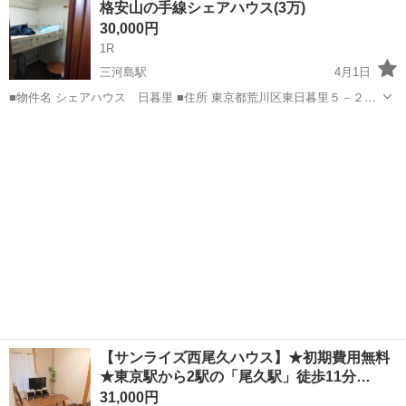
格安山の手線シェアハウス(3万)
けでOKです(*^^*) 日比谷線三ノ輪駅 徒歩3分。 上野駅まで...
30,000円
1R
三河島駅
4月1日
■物件名 シェアハウス 日暮里 ■住所 東京都荒川区東日暮里５－２２
－６ ■最寄駅 山手線 日暮里駅 徒歩７分 ■入居条件 3ヶ月以上居住 ※
東京
荒川区
三河島駅
シェアハウス
物件
家賃には水道光熱費・wifi代が含まれています。
【サンライズ西尾久ハウス】★初期費用無料
★東京駅から2駅の「尾久駅」徒歩11分…
31,000円