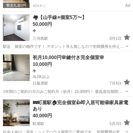
Ad
ゼロチン
🏘【山手線⭐️個室5万〜】
50,000円
三河島駅
8月1日
駅近、個室の物件です！ デポジット等も無しなので初期費用を抑えた
い方はおすすめです！ JR山手線 徒歩圏内 最寄り駅 JR三河島駅
東京
荒川区
三河島駅
シェアハウス
徒歩
初月10,000円🌸鍵付き完全個室🌸
徒歩3分の駅近！ 三河島駅より所要時間↓ 日暮里駅 2分 上野駅 5
10,000円
分...
4LDK以上
日暮里駅
7月4日
1年間のご契約の方のみご契約月（初月）10,000円！ 最低居住期間は
一年となります。 最低居住期間内での退去は1か月分のお家賃と光熱
東京
荒川区
日暮里駅
シェアハウス
初期
🚃町屋駅🏠完全個室👍即入居可能🤩家具家電
費の違約金がかかります。 翌月から通常のお家賃のお支払いになりま
あり
す。 お家賃3700...
40,000円
町屋駅
5月3日
社会人向け・学生・シェアハウス個室のご案内です。 初期費用が安