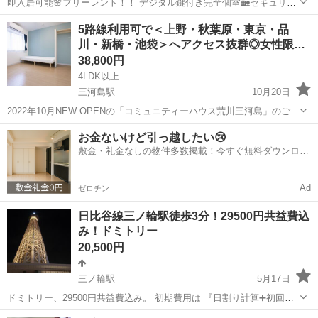
即入居可能🌸フリーレント！！ デジタル鍵付き完全個室🏡セキュリテ
ィ面も安心です。 敷金、礼金、仲介手数料なし！！ 家賃
東京
荒川区
田端駅
シェアハウス
物件
5路線利用可で＜上野・秋葉原・東京・品
￥33000~52000広さ３畳から５.５畳 光熱費(Wi-Fi込み）11,000円 ❥...
川・新橋・池袋＞へアクセス抜群◎女性限
定…
38,800円
4LDK以上
三河島駅
10月20日
2022年10月NEW OPENの「コミュニティーハウス荒川三河島」のご案
内です。 ―◆５路線利用可×駅近５分◆― JR常磐線「三河島駅」より
東京
荒川区
三河島駅
シェアハウス
徒歩
お金ないけど引っ越したい😢
徒歩8分 千代田線・京成本線「町屋駅」より徒歩10分 京成本線「新三
敷金・礼金なしの物件多数掲載！今すぐ無料ダウンロー
河...
ド✨
Ad
ゼロチン
日比谷線三ノ輪駅徒歩3分！29500円共益費込
み！ドミトリー
20,500円
三ノ輪駅
5月17日
ドミトリー、29500円共益費込み。 初期費用は 『日割り計算➕初回の
み手数料1万円』だけ🙋‍♂️ 敷金礼金0、デポジット0、保証人0、身分証だ
東京
荒川区
三ノ輪駅
シェアハウス
徒歩