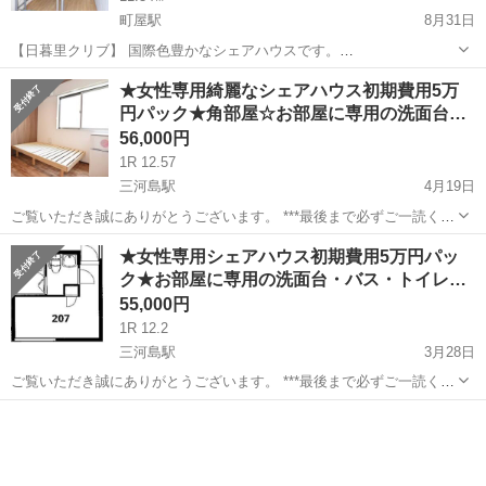
町屋駅
8月31日
【日暮里クリブ】 国際色豊かなシェアハウスです。
https://www.tokyoroomfinder.com/view/guest-house/nippori-
東京
荒川区
町屋駅
シェアハウス
徒歩
★女性専用綺麗なシェアハウス初期費用5万
crib&language=jp ■料金 賃料 ...
円パック★角部屋☆お部屋に専用の洗面台…
56,000円
1R 12.57
三河島駅
4月19日
ご覧いただき誠にありがとうございます。 ***最後まで必ずご一読くだ
さい*** ■物件名 Aテラス三河島 203号室 ■仲介手数料 ゼロ!敷金
東京
荒川区
三河島駅
シェアハウス
無料
★女性専用シェアハウス初期費用5万円パッ
ゼロ！礼金 ゼロ！ ■初期費用は5万円パック！（消費税別） ※...
ク★お部屋に専用の洗面台・バス・トイレ…
55,000円
1R 12.2
三河島駅
3月28日
ご覧いただき誠にありがとうございます。 ***最後まで必ずご一読くだ
さい*** ■物件名 Aテラス三河島 207号室 ■仲介手数料 ゼロ!敷金
東京
荒川区
三河島駅
シェアハウス
無料
ゼロ！礼金 ゼロ！ ■初期費用は5万円パック！（消費税別） ※...