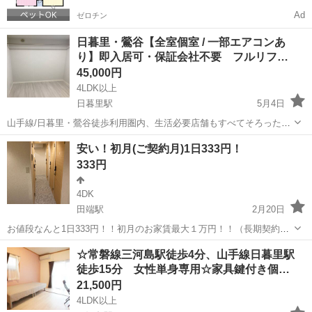
Ad
ゼロチン
日暮里・鶯谷【全室個室 / 一部エアコンあ
り】即入居可・保証会社不要 フルリフ…
45,000円
4LDK以上
日暮里駅
5月4日
山手線/日暮里・鶯谷徒歩利用圏内、生活必要店舗もすべてそろった住
環境抜群のリフォーム済みシェアハウスです -------------------------------------
東京
荒川区
日暮里駅
シェアハウス
徒歩
安い！初月(ご契約月)1日333円！
-----------------...
333円
4DK
田端駅
2月20日
お値段なんと1日333円！！初月のお家賃最大１万円！！（長期契約の
方） 初月最大お家賃１万円！！（1年以上の長期契約の方のみ適用）
東京
荒川区
田端駅
シェアハウス
家賃
☆常磐線三河島駅徒歩4分、山手線日暮里駅
翌月からは通常のお家賃になります。 33,000円から48,000円 光熱費
徒歩15分 女性単身専用☆家具鍵付き個…
wi...
21,500円
4LDK以上