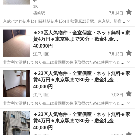
1K
篠崎駅
7月14日
京成バス停徒歩1分!!篠崎駅徒歩15分!! 秋葉原23分駅、東京駅、新宿駅
まで35分千葉へのアクセスも良好‼︎ 江戸川区人気エリア篠崎!! 内装フ
東京
江戸川区
篠崎駅
シェアハウス
初期
🔸23区人気物件・全室個室・ネット無料🔸家
ルリノベーション済みのキレイなハウスになんと初期費用無料で住め
賃4万円🔸東京駅まで30分・敷金礼金…
ます! ...
40,000円
江戸川区
7月13日
非営利で活動しており売上は貧困層の住宅取得のために使用するた
め、地域最安値を目指して価格設定をしています。 こちらの物件の
東京
江戸川区
シェアハウス
物件
🔸23区人気物件・全室個室・ネット無料🔸家
お問い合わせはジモティーのメッセージではなく公式LINEからお願い
賃4万円🔸東京駅まで30分・敷金礼金…
致します(^^) ◇問...
40,000円
江戸川区
7月8日
非営利で活動しており売上は貧困層の住宅取得のために使用するた
め、地域最安値を目指して価格設定をしています。 こちらの物件の
東京
江戸川区
シェアハウス
物件
🔸23区人気物件・全室個室・ネット無料🔸家
お問い合わせはジモティーのメッセージではなく公式LINEからお願い
賃4万円🔸東京駅まで30分・敷金礼金…
致します(^^) ◇問...
40,000円