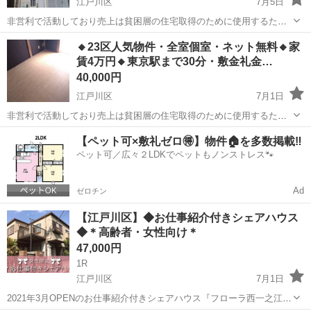
江戸川区
7月5日
非営利で活動しており売上は貧困層の住宅取得のために使用するた
め、地域最安値を目指して価格設定をしています。 こちらの物件の
東京
江戸川区
シェアハウス
物件
🔸23区人気物件・全室個室・ネット無料🔸家
お問い合わせはジモティーのメッセージではなく公式LINEからお願い
賃4万円🔸東京駅まで30分・敷金礼金…
致します(^^) ◇問...
40,000円
江戸川区
7月1日
非営利で活動しており売上は貧困層の住宅取得のために使用するた
め、地域最安値を目指して価格設定をしています。 こちらの物件の
東京
江戸川区
シェアハウス
物件
【ペット可×敷礼ゼロ🉐】物件🏠を多数掲載‼️
お問い合わせはジモティーのメッセージではなく公式LINEからお願い
ペット可／広々２LDKでペットもノンストレス🐾
致します(^^) ◇問...
Ad
ゼロチン
【江戸川区】◆お仕事紹介付きシェアハウス
◆＊高齢者・女性向け＊
47,000円
1R
江戸川区
7月1日
2021年3月OPENのお仕事紹介付きシェアハウス『フローラ西一之江』