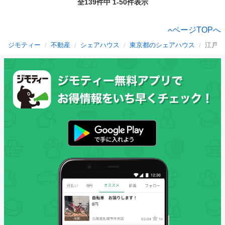
全139件中 1-50件表示
ページTOPへ
ジモティー
不動産
シェアハウス
東京都のシェアハウス
江戸川