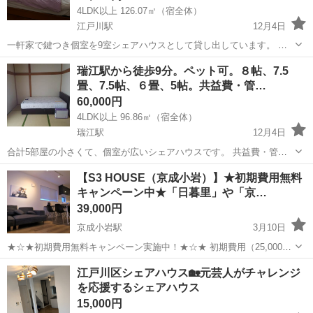
4LDK以上 126.07㎡（宿全体）
江戸川駅
12月4日
一軒家で鍵つき個室を9室シェアハウスとして貸し出しています。 共
益費・管理費をいただかないので、実質的に地域最安値の価格帯で
東京
江戸川区
江戸川駅
シェアハウス
個室
瑞江駅から徒歩9分。ペット可。８帖、7.5
す。 4.5畳が、50000円～ 6畳が、60000円～ 8畳が、70000円～ 共益...
畳、7.5帖、６畳、5帖。共益費・管…
60,000円
4LDK以上 96.86㎡（宿全体）
瑞江駅
12月4日
合計5部屋の小さくて、個室が広いシェアハウスです。 共益費・管理
費をいただかないので、実質的に地域最安値の価格帯です。 長期入居
東京
江戸川区
瑞江駅
シェアハウス
和室
【S3 HOUSE（京成小岩）】★初期費用無料
者を中心に運営しているので、とても落ち着いた住環境です。 （入居
キャンペーン中★「日暮里」や「京…
者の出入りが多いと落ち...
39,000円
京成小岩駅
3月10日
★☆★初期費用無料キャンペーン実施中！★☆★ 初期費用（25,000
円）が〔無料！〕 ☆★☆フリーレントキャンペーン実施中！☆★☆ 賃
東京
江戸川区
京成小岩駅
シェアハウス
徒歩
江戸川区シェアハウス🏡元芸人がチャレンジ
料+共益費1か月分が無料となります。 ※ともに6か月以上のご入居が
を応援するシェアハウス
条件となりま...
15,000円