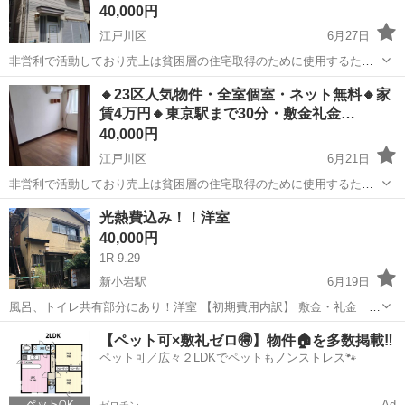
40,000円
江戸川区
6月27日
非営利で活動しており売上は貧困層の住宅取得のために使用するた
め、地域最安値を目指して価格設定をしています。 こちらの物件の
東京
江戸川区
シェアハウス
物件
🔸23区人気物件・全室個室・ネット無料🔸家
お問い合わせはジモティーのメッセージではなく公式LINEからお願い
賃4万円🔸東京駅まで30分・敷金礼金…
致します(^^) ◇問...
40,000円
江戸川区
6月21日
非営利で活動しており売上は貧困層の住宅取得のために使用するた
め、地域最安値を目指して価格設定をしています。 こちらの物件の
東京
江戸川区
シェアハウス
物件
光熱費込み！！洋室
お問い合わせはジモティーのメッセージではなく公式LINEからお願い
40,000円
致します(^^) ◇問...
1R 9.29
新小岩駅
6月19日
風呂、トイレ共有部分にあり！洋室 【初期費用内訳】 敷金・礼金 な
し 仲介料 なし 火災保険料 こちらで負担 保証会社 こちら
東京
江戸川区
新小岩駅
シェアハウス
【ペット可×敷礼ゼロ🉐】物件🏠を多数掲載‼️
で負担
ペット可／広々２LDKでペットもノンストレス🐾
Ad
ゼロチン