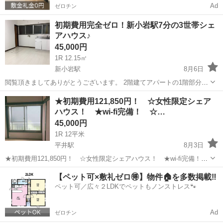
Ad
ゼロチン
初期費用完全ゼロ！新小岩駅7分の3世帯シェ
アハウス♪
45,000円
1R 12.15㎡
新小岩駅
8月6日
閲覧頂きましてありがとうございます。 2階建てアパートの1階部分を
シェアハウスに改装しました♪ 大家が直接お貸ししますので余計な費
東京
江戸川区
新小岩駅
シェアハウス
家賃
★初期費用121,850円！ ☆女性限定シェア
用は掛かりません。 光熱費も、モチロン込みこみです！ ご連絡、お待
ハウス！ ★wi-fi完備！ ☆…
ちしてま...
45,000円
1R 12平米
平井駅
8月3日
★初期費用121,850円！ ☆女性限定シェアハウス！ ★wi-fi完備！
☆光熱費込！ ★定期借家 ☆1階に共用シャワー、台所あり
東京
江戸川区
平井駅
シェアハウス
初期
【ペット可×敷礼ゼロ🉐】物件🏠を多数掲載‼️
公式ライン [24時間送信可能]👉【https://line.me/t...
ペット可／広々２LDKでペットもノンストレス🐾
Ad
ゼロチン