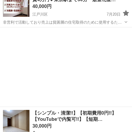
い致します。 📩問い合わせ...
40,000円
江戸川区
7月20日
非営利で活動しており売上は貧困層の住宅取得のために使用するた
め、地域最安値を目指して価格設定をしています。 こちらの物件の
東京
江戸川区
シェアハウス
物件
お問い合わせはジモティーのメッセージではなく公式LINEからお願い
致します(^^) ◇問...
【シンプル・清潔!!】【初期費用0円!!】
【YouTubeで内覧可!!】【短期…
30,000円