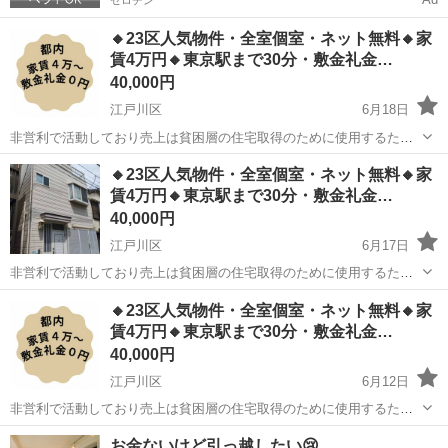
🔸23区人気物件・全室個室・ネット無料🔸家
賃4万円🔸東京駅まで30分・敷金礼金…
40,000円
江戸川区
6月18日
非営利で活動しており売上は貧困層の住宅取得のために使用するた
め、地域最安値を目指して価格設定をしています。 こちらの物件の
東京
江戸川区
シェアハウス
物件
🔸23区人気物件・全室個室・ネット無料🔸家
お問い合わせはジモティーのメッセージではなく公式LINEからお願い
賃4万円🔸東京駅まで30分・敷金礼金…
致します(^^) ◇問...
40,000円
江戸川区
6月17日
非営利で活動しており売上は貧困層の住宅取得のために使用するた
め、地域最安値を目指して価格設定をしています。 こちらの物件の
東京
江戸川区
シェアハウス
物件
🔸23区人気物件・全室個室・ネット無料🔸家
お問い合わせはジモティーのメッセージではなく公式LINEからお願い
賃4万円🔸東京駅まで30分・敷金礼金…
致します(^^) ◇問...
40,000円
江戸川区
6月12日
非営利で活動しており売上は貧困層の住宅取得のために使用するた
め、地域最安値を目指して価格設定をしています。 こちらの物件の
東京
江戸川区
シェアハウス
物件
お金ないけど引っ越したい😢