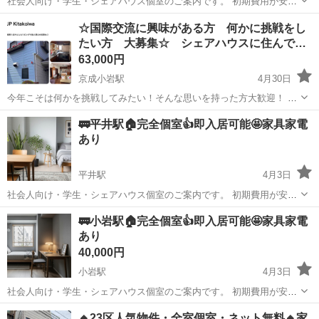
社会人向け・学生・シェアハウス個室のご案内です。 初期費用が安
く・すぐ入居ができる 「いきなり内見は不安」 「条件が合うか分から
東京
江戸川区
葛西駅
シェアハウス
☆国際交流に興味がある方 何かに挑戦をし
ない」 「写真だけじゃ判断できない」 そんな方のために、公式LINE
たい方 大募集☆ シェアハウスに住んで…
でのご...
63,000円
京成小岩駅
4月30日
今年こそは何かを挑戦してみたい！そんな思いを持った方大歓迎！ ・
英語が話せるようになりたい ・外国人の友達を作りたい ・職場や家族
東京
江戸川区
京成小岩駅
シェアハウス
外国人
🚃平井駅🏠完全個室👍即入居可能🤩家具家電
以外の居場所を作りたい ・何かを変えてみたい ・いろいろな人と交流
あり
をしたい ・...
平井駅
4月3日
社会人向け・学生・シェアハウス個室のご案内です。 初期費用が安
く・すぐ入居ができる 「いきなり内見は不安」 「条件が合うか分から
東京
江戸川区
平井駅
シェアハウス
初期
🚃小岩駅🏠完全個室👍即入居可能🤩家具家電
ない」 「写真だけじゃ判断できない」 そんな方のために、公式LINE
あり
でのご...
40,000円
小岩駅
4月3日
社会人向け・学生・シェアハウス個室のご案内です。 初期費用が安
く・すぐ入居ができる 「いきなり内見は不安」 「条件が合うか分から
東京
江戸川区
小岩駅
シェアハウス
初期
🔸23区人気物件・全室個室・ネット無料🔸家