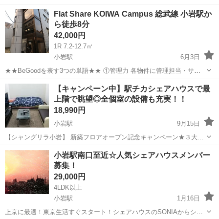
Flat Share KOIWA Campus 総武線 小岩駅か
ら徒歩8分
42,000円
1R 7.2-12.7㎡
小岩駅
6月3日
★★BeGoodを表す3つの単語★★ ①管理力 各物件に管理担当・サブ
担当がついており、困った時の相談が簡単！ ②清潔さ 毎週の定期清掃
東京
江戸川区
小岩駅
シェアハウス
【キャンペーン中】駅チカシェアハウスで最
はもちろん、ルールを記載し気持ちよく過ごせるような環境づくりを
上階で眺望◎全個室の設備も充実！！
徹底しています！ ...
18,990円
小岩駅
9月15日
【シャングリラ小岩】 新築フロアオープン記念キャンペーン★３大特
典★ 初月光熱費無料＆事務手数料無料＆保証金無し 特典１：2か月以
東京
江戸川区
小岩駅
シェアハウス
個室
小岩駅南口至近☆人気シェアハウスメンバー
上のご利用契約で事務手数料5千円無料 特典２：4か月以上のご利用契
募集！
約で初月光熱費1...
29,000円
4LDK以上
小岩駅
1月16日
上京に最適！東京生活すぐスタート！シェアハウスのSONIAからシェ