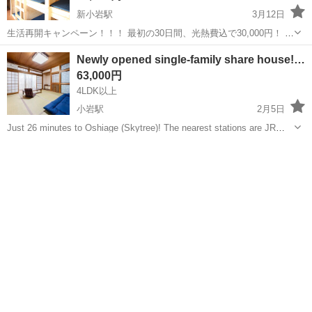
新小岩駅
3月12日
生活再開キャンペーン！！！ 最初の30日間、光熱費込で30,000円！ 長
期、学生、社会人、留学生、ワーキングホリデー大歓迎！ ※入居条
東京
江戸川区
新小岩駅
シェアハウス
ドミトリー
Newly opened single-family share house!…
件：40代までの方 商店街が近く便利です。中央森林公園あり。ドミト
63,000円
リーの...
4LDK以上
小岩駅
2月5日
Just 26 minutes to Oshiage (Skytree)! The nearest stations are JR
Sobu Line Koiwa Station and Keisei Koiwa Stati...
東京
江戸川区
小岩駅
シェアハウス
room