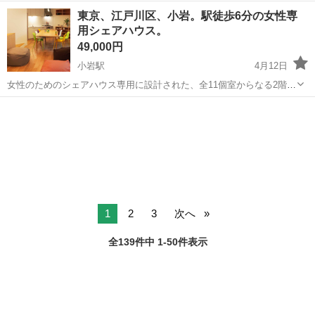
アハウスメンバーさん募集！ （女子割り⇒お試し入居＆初月家賃無料
東京
江戸川区
小岩駅
シェアハウス
個室
東京、江戸川区、小岩。駅徒歩6分の女性専
サービスキャンペーン実施中・上京支援⇒上京交通費支給サービス）
用シェアハウス。
アウトドアーハウスイベント...
49,000円
小岩駅
4月12日
女性のためのシェアハウス専用に設計された、全11個室からなる2階建
てデザイナーズ物件。デザイナーのこだわりが随所にみられるつくり
東京
江戸川区
小岩駅
シェアハウス
は、例えば2階の共有スペースに現れています。個室を出るとそこは天
高3.8mのコミュニティスペース...
1
2
3
次へ
全139件中 1-50件表示