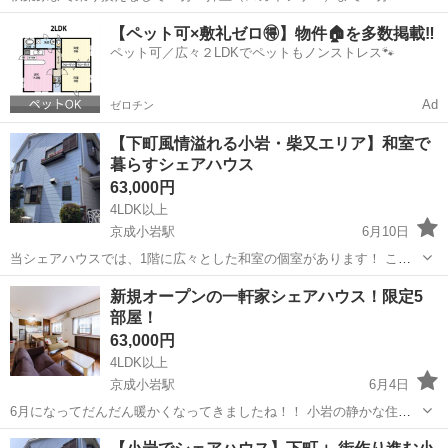
寄駅はJR総武線小岩駅と京成小岩駅の2駅でアクセス良好！ 日本橋ま
東京
江戸川区
小岩駅
シェアハウス
room
【ペット可×敷礼ゼロ🉐】物件🏠を多数掲載‼️
で38分、新橋まで乗り換えなしで37分！ ーーーーーーーーーーーーー
ペット可／広々２LDKでペットもノンストレス🐾
ーーーーーーーー...
Ad
ゼロチン
【下町風情溢れる小岩・柴又エリア】和室で
暮らすシェアハウス
63,000円
4LDK以上
京成小岩駅
6月10日
当シェアハウスでは、1階に広々とした和室の個室があります！ この
和室は日本の伝統的なインテリアとモダンな雰囲気が融合した空間で
東京
江戸川区
京成小岩駅
シェアハウス
和室
新規オープンの一軒家シェアハウス！限定5
す。 畳の上でゆったりとくつろぎながら、和の雰囲気を感じることが
部屋！
できます。 広々とした空...
63,000円
4LDK以上
京成小岩駅
6月4日
6月になってだんだん暖かくなってきましたね！！ 小岩の静かな住宅
地に一軒家６世帯のシェアハウスをオープンしました🌟 シェアハウス
東京
江戸川区
京成小岩駅
シェアハウス
物件