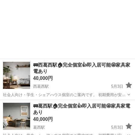
🚃西葛西駅🏠完全個室👍即入居可能🤩家具家
電あり
40,000円
西葛西駅
5月3日
社会人向け・学生・シェアハウス個室のご案内です。 初期費用が安
く・すぐ入居ができる 「いきなり内見は不安」 「条件が合うか分から
東京
江戸川区
西葛西駅
シェアハウス
初期
🚃葛西駅🏠完全個室👍即入居可能🤩家具家電
ない」 「写真だけじゃ判断できない」 そんな方のために、公式LINE
あり
でのご...
40,000円
葛西駅
5月3日