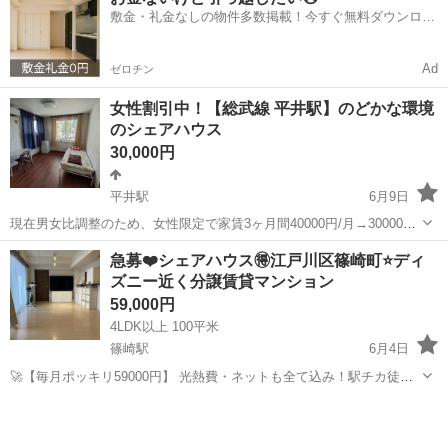
お問い合わせはジモティーのメッセージではなく公式LINEからお願い
敷金・礼金なしの物件多数掲載！今すぐ無料ダウンロー
致します(^^) ◇...
ド✨
Ad
ゼロチン
女性割引中！【総武線 平井駅】のどかな環境
のシェアハウス
30,000円
平井駅
6月9日
現在男女比調整のため、女性限定で家賃3ヶ月間40000円/月→30000円/
月でご案内しております。 ※6ヶ月以上住んでいただくこと JR中央総
東京
江戸川区
平井駅
シェアハウス
無料
急募❤️シェアハウス🉐江戸川区篠崎町⭐️ディ
武線 平井駅徒歩9分、スカイツリーが見える、周辺緑に囲まれたシェ
ズニー近く分譲賃貸マンション
アハウス...
59,000円
4LDK以上 100平米
篠崎駅
6月4日
🚀【毎月ポッキリ59000円】 光熱費・ネットも全て込み！駅チカ徒歩7
分＆初期費用格安！カバン1つで即生活できる贅沢4LDKマンション型
東京
江戸川区
篠崎駅
シェアハウス
wifi
シェアハウス「毎月の生活費を完全に6万円以内に抑えたい！」「面倒
な光熱費の契約や、毎月の...