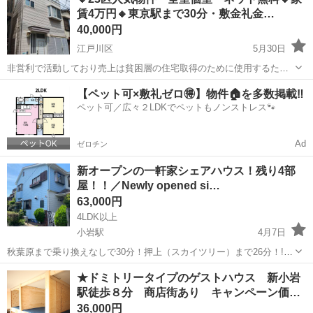
ない」 「写真だけじゃ判断できない」 そんな方のために、公式LINE
賃4万円🔸東京駅まで30分・敷金礼金…
でのご...
40,000円
江戸川区
5月30日
非営利で活動しており売上は貧困層の住宅取得のために使用するた
め、地域最安値を目指して価格設定をしています。 こちらの物件の
東京
江戸川区
シェアハウス
物件
【ペット可×敷礼ゼロ🉐】物件🏠を多数掲載‼️
お問い合わせはジモティーのメッセージではなく公式LINEからお願い
ペット可／広々２LDKでペットもノンストレス🐾
致します(^^) ◇問...
Ad
ゼロチン
新オープンの一軒家シェアハウス！残り4部
屋！！／Newly opened si…
63,000円
4LDK以上
小岩駅
4月7日
秋葉原まで乗り換えなしで30分！押上（スカイツリー）まで26分！!
最寄駅はJR総武線小岩駅と京成小岩駅の2駅でアクセス良好！! 日本橋
東京
江戸川区
小岩駅
シェアハウス
★ドミトリータイプのゲストハウス 新小岩
まで38分、新橋まで乗り換えなしで37分！! ーーーーーーーーーーー
駅徒歩８分 商店街あり キャンペーン価…
ーーーーーーー...
36,000円