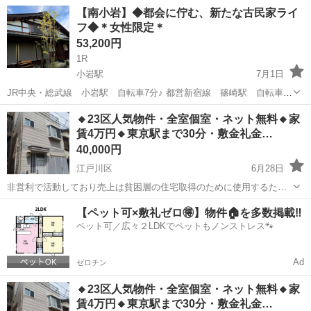
です。気の合うルームメイトと一緒にいきいきと働きながら楽しく暮
東京
江戸川区
シェアハウス
徒歩
【南小岩】◆都会に佇む、新たな古民家ライ
らしませんか？安心・快適な住環境を目指しています。 入居者様の娘
フ◆＊女性限定＊
様等ご親族様からのお問合せも...
53,200円
1R
小岩駅
7月1日
JR中央・総武線 小岩駅 自転車7分♪ 都営新宿線 篠崎駅 自転車12
分♪ JR中央・総武線 新小岩駅 自転車18分♪ ＊女性限定＊ 2021年5
東京
江戸川区
小岩駅
シェアハウス
都会
🔸23区人気物件・全室個室・ネット無料🔸家
月20日オープン！閑静な住宅街に溶け込む、歴史を感じさせる趣あ...
賃4万円🔸東京駅まで30分・敷金礼金…
40,000円
江戸川区
6月28日
非営利で活動しており売上は貧困層の住宅取得のために使用するた
め、地域最安値を目指して価格設定をしています。 こちらの物件の
東京
江戸川区
シェアハウス
物件
【ペット可×敷礼ゼロ🉐】物件🏠を多数掲載‼️
お問い合わせはジモティーのメッセージではなく公式LINEからお願い
ペット可／広々２LDKでペットもノンストレス🐾
致します(^^) ◇問...
Ad
ゼロチン
🔸23区人気物件・全室個室・ネット無料🔸家
賃4万円🔸東京駅まで30分・敷金礼金…