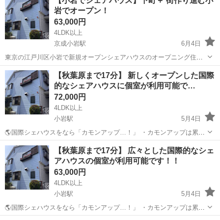
【小岩でシェアハウス】下町＋ 街作り進む小
を探している男女を募集♪外国籍の方も大歓迎！ ●今がチャンス！ ・
岩でオープン！
新規オープンな...
63,000円
4LDK以上
京成小岩駅
6月4日
東京の江戸川区小岩で新規オープンシェアハウスのオープニング住人
募集です！ まだ出来立てのハウスなのでルール等はありません！ 一緒
東京
江戸川区
京成小岩駅
シェアハウス
有り
【秋葉原まで17分】 新しくオープンした国際
にわいわい考えて楽しいハウスをつくりませんか。 【小岩こんなとこ
的なシェアハウスに個室が利用可能で…
ろ】 ・便利な...
72,000円
4LDK以上
小岩駅
5月4日
🌎国際シェハウスをなら「カモンアップ…！」 ・カモンアップは累計
4,000名のシェアハウスメイトを達成！ ・16周年目を迎えるシェアハ
東京
江戸川区
小岩駅
シェアハウス
無料
【秋葉原まで17分】 広々とした国際的なシェ
ウス界No.1の実績です！ 「１人暮らししか考えていない。」 って、
アハウスの個室が利用可能です！！
実...
63,000円
4LDK以上
小岩駅
5月4日
🌎国際シェハウスをなら「カモンアップ…！」 ・カモンアップは累計
4,000名のシェアハウスメイトを達成！ ・16周年目を迎えるシェアハ