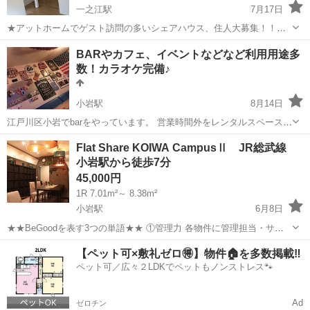
一之江駅
7月17日
★アットホームでゲスト訪問の多いシェアハウス、住人大募集！！！
https://liverty-house.com/ 本ページをご覧いただき誠にありがとうござ
東京
江戸川区
一之江駅
シェアハウス
徒歩
BARやカフェ、イベントなどなど利用用途多
います。 当シェアハウスの名前は「リバ邸チャレンジ〜...
数！カラオケ完備♪
小岩駅
8月14日
江戸川区小岩でbarをやっています。 営業時間外をレンタルスペースと
して貸し出しておりますので、ぜひご利用ください 食器やグラス類な
東京
江戸川区
小岩駅
シェアハウス
bar
Flat Share KOIWA CampusⅡ JR総武線
ども揃ってますので今すぐ始められます！ ガスコンロとレンジ、冷蔵
小岩駅から徒歩7分
冷凍庫もござい...
45,000円
1R 7.01m²～ 8.38m²
小岩駅
6月8日
★★BeGoodを表す3つの単語★★ ①管理力 各物件に管理担当・サブ
担当がついており、困った時の相談が簡単！ ②清潔さ 毎週の定期清掃
東京
江戸川区
小岩駅
シェアハウス
初期
【ペット可×敷礼ゼロ🉐】物件🏠を多数掲載‼️
はもちろん、ルールを記載し気持ちよく過ごせるような環境づくりを
ペット可／広々２LDKでペットもノンストレス🐾
徹底しています！ ...
Ad
ゼロチン