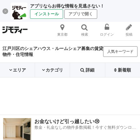
アプリならお得な情報を見逃さない！
インストール
アプリで開く
東京都
検索
ログイン
投稿
江戸川区のシェアハウス・ルームシェア募集の賃貸
人気キーワード
物件・住宅情報
エリア
カテゴリ
詳細
新着順
お金ないけど引っ越したい😢
敷金・礼金なしの物件多数掲載！今すぐ無料ダウンロー
ド✨