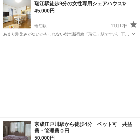
東京
江戸川区
小岩駅
シェアハウス
瑞江駅徒歩9分の女性専用シェアハウス✨
ウス界No.1の実績です！ 「１人暮らししか考えていない。」 って、
45,000円
実...
瑞江駅
11月12日
あまり馴染みがないかもしれない都営新宿線「瑞江」駅ですが、下車
してみるとスーパーなど日常便利なショップも多く、とても便利な街
東京
江戸川区
瑞江駅
シェアハウス
徒歩
です。駅から現地までは全て歩道がついている安心な道のり。綺麗に
区画整理された真新しい町並みは、空もと...
京成江戸川駅から徒歩4分 ペット可 共益
費・管理費０円
50,000円