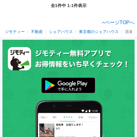
全1件中 1-1件表示
ページTOPへ
ジモティー
不動産
シェアハウス
東京都のシェアハウス
清瀬市