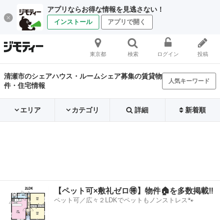
アプリならお得な情報を見逃さない！
インストール
アプリで開く
東京都
検索
ログイン
投稿
清瀬市のシェアハウス・ルームシェア募集の賃貸物
人気キーワード
件・住宅情報
エリア
カテゴリ
詳細
新着順
【ペット可×敷礼ゼロ🉐】物件🏠を多数掲載‼️
ペット可／広々２LDKでペットもノンストレス🐾