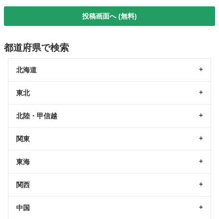
投稿画面へ (無料)
都道府県で検索
北海道
東北
北陸・甲信越
関東
東海
関西
中国