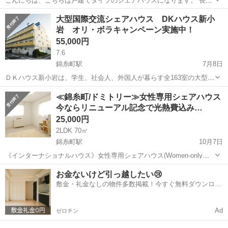
こんにちは、こちらは戸建てタイプのシェアハウスになります。 長期
の方におすすめです。 基本的に、月ごとの支払いになります。 いま12
東京
墨田区
錦糸町駅
シェアハウス
家賃
大型国際交流シェアハウス DKハウス新小
畳の大きい部屋は空きました。 家賃は一人の場合58000円、二人の場
岩 オリ・ボラキャンペーン実施中！
合、一人につき38000...
55,000円
7.6
錦糸町駅
7月8日
ＤＫハウス新小岩は、学生、社会人、外国人が暮らす全163室の大型シ
ェアハウスです。常駐のバイリンガル（英語、日本語）のマネージャ
東京
葛飾区
錦糸町駅
シェアハウス
練習場
≪錦糸町/ドミトリー≫女性専用シェアハウス
ーがおり、入居者の皆様に安心安全な生活をお届けしております。コ
今ならリニューアル記念で光熱費込み…
ロナ対策もばっちり。マネージャーが...
25,000円
2LDK 70㎡
錦糸町駅
10月7日
《インターナショナルハウス》女性専用シェアハウス(Women-only
share houses & guest houses｜Internaytional house) ■リニューアル記
東京
江東区
錦糸町駅
シェアハウス
ドミトリー
お金ないけど引っ越したい😢
念！2.5万/光熱費込み(ド...
敷金・礼金なしの物件多数掲載！今すぐ無料ダウンロー
ド✨
Ad
ゼロチン