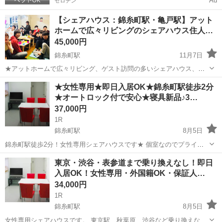
Ad
ゼロチン
【シェアハウス：錦糸町駅・亀戸駅】アット
ホームで広々リビングのシェアハウス住人…
45,000円
錦糸町駅
11月7日
★アットホームで広々リビング、ゲスト訪問の多いシェアハウス、住
人大募集！！！ https://liverty-house.com/ 本ページをご覧いただき誠
東京
江東区
錦糸町駅
シェアハウス
徒歩
★女性専用★即日入居OK★錦糸町駅徒歩2分
にありがとうございます。 当シェアハウスの名前は「リバ...
★オートロック付で安心★寝具新品♪3…
37,000円
1R
錦糸町駅
8月5日
錦糸町駅徒歩2分！女性専用シェアハウスです★ 個室なのでプライベ
ートも守られて安心！！ 外国籍・水商売・風俗ご相談下さい。 ★毎月
東京
墨田区
錦糸町駅
シェアハウス
room
東京・渋谷・表参道まで乗り換えなし！即日
のお家賃★ 賃料：37,000円 管理費：10,000円（水道光熱費込）...
入居OK！女性専用・外国籍OK・保証人…
34,000円
1R
錦糸町駅
8月5日
女性専用シェアハウスです。 東京駅、秋葉原、渋谷など乗り換えな