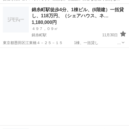
し！ 総武線、半蔵門線の2路線利用できます！ 外国人OK！即入居
東京
墨田区
錦糸町駅
シェアハウス
room
錦糸町駅徒歩4分、1棟ビル、(6階建）一括貸
OK！保証人不要！ 水商売・風俗の方もご相談下さい。 寝具新品で
し、118万円、（シェアハウス、ネ…
す！ ★毎...
1,180,000円
４９７，０９㎡
錦糸町駅
11月30日
東京都墨田区江東橋４－２５－１５ 1棟、一括貸し ６
階建（４９７，０９㎡）最寄駅 錦糸町駅 徒歩４分 エレベータ
東京
墨田区
錦糸町駅
シェアハウス
貸し
ー有 （2面道路）1階から４階（９８，６４㎡） 賃料 118万
円 現況 (スケルト...