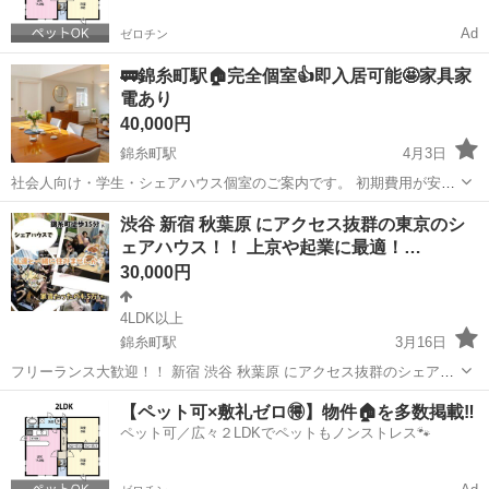
Ad
ゼロチン
🚃錦糸町駅🏠完全個室👍即入居可能🤩家具家
電あり
40,000円
錦糸町駅
4月3日
社会人向け・学生・シェアハウス個室のご案内です。 初期費用が安
く・すぐ入居ができる 「いきなり内見は不安」 「条件が合うか分から
東京
墨田区
錦糸町駅
シェアハウス
初期
渋谷 新宿 秋葉原 にアクセス抜群の東京のシ
ない」 「写真だけじゃ判断できない」 そんな方のために、公式LINE
ェアハウス！！ 上京や起業に最適！…
でのご...
30,000円
4LDK以上
錦糸町駅
3月16日
フリーランス大歓迎！！ 新宿 渋谷 秋葉原 にアクセス抜群のシェアハ
ウスになります！ 上京や起業などに最適！！ リバ邸ならではのクラウ
東京
江東区
錦糸町駅
シェアハウス
徒歩
【ペット可×敷礼ゼロ🉐】物件🏠を多数掲載‼️
ドファンディングを活用するコンサルなどもございます！！ フリーラ
ペット可／広々２LDKでペットもノンストレス🐾
ンス、...