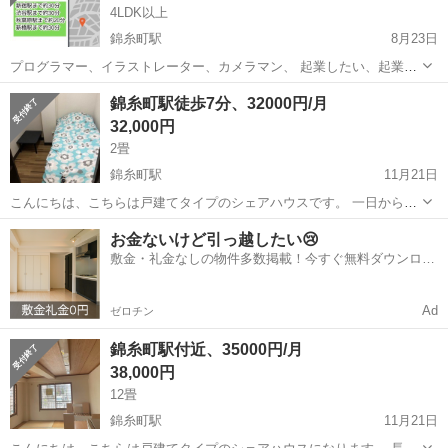
4LDK以上
錦糸町駅
8月23日
プログラマー、イラストレーター、カメラマン、 起業したい、起業
家、スタートアップ、 フリーランス、ライター、 ダンサー、歌手、役
東京
江東区
錦糸町駅
シェアハウス
徒歩
錦糸町駅徒歩7分、32000円/月
者、芸人、 YouTuber、TikToker、などのクリエイター なにか夢を追
32,000円
っ...
2畳
錦糸町駅
11月21日
こんにちは、こちらは戸建てタイプのシェアハウスです。 一日から長
期の方は数年滞在の方もいます。 基本的に、月ごとの支払いになりま
東京
墨田区
錦糸町駅
シェアハウス
徒歩
お金ないけど引っ越したい😢
す。 家賃は、月32000から55000円までの部屋があります。 写真の部
敷金・礼金なしの物件多数掲載！今すぐ無料ダウンロー
屋は毎月3200...
ド✨
Ad
ゼロチン
錦糸町駅付近、35000円/月
38,000円
12畳
錦糸町駅
11月21日