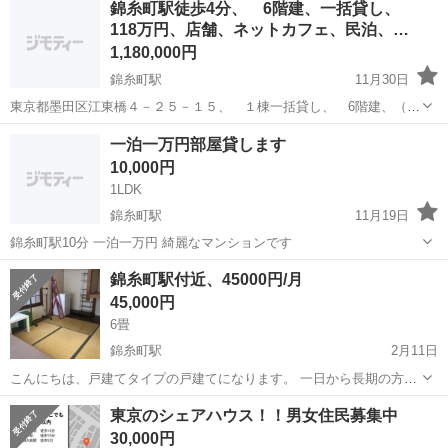
錦糸町駅徒歩4分、 6階建、一括貸し、
118万円、店舗、ネットカフェ、民泊、…
1,180,000円
錦糸町駅
11月30日
東京都墨田区江東橋４－２５－１５、 １棟一括貸し、 6階建、（４
９７，０９㎡） 最寄駅、錦糸町駅 徒歩4分 現況 スケルトン 1
東京
墨田区
錦糸町駅
シェアハウス
貸し
一泊一万円部屋貸します
階 ９８，６４㎡ 2階９８，６４㎡ 賃料 118万円 (エレ
10,000円
ベーター有） 3...
1LDK
錦糸町駅
11月19日
錦糸町駅10分 一泊一万円 綺麗なマンションです
東京
墨田区
錦糸町駅
シェアハウス
部屋
錦糸町駅付近、45000円/月
45,000円
6畳
錦糸町駅
2月11日
こんにちは、戸建てタイプの戸建てになります。 一日から長期の方は
数年滞在の方もいます。 基本的に、月ごとの支払いになります。 家賃
東京
墨田区
錦糸町駅
シェアハウス
家賃
東京のシェアハウス！！男女住民募集中
は、月45000+光熱費 現在は、写真掲載されている45000円の部屋が今
30,000円
月の末に出る予定に...