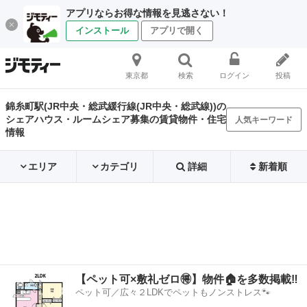
アプリならお得な情報を見逃さない！
インストール
アプリで開く
東京都
検索
ログイン
投稿
錦糸町駅(JR中央・総武緩行線(JR中央・総武線))の
シェアハウス・ルームシェア募集の賃貸物件・住宅
人気キーワード
情報
エリア
カテゴリ
詳細
新着順
【ペット可×敷礼ゼロ🉐】物件🏠を多数掲載‼️
ペット可／広々２LDKでペットもノンストレス🐾