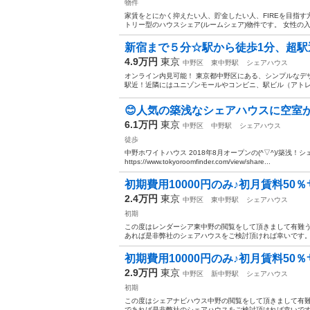
物件
家賃をとにかく抑えたい人、貯金したい人、FIREを目指す方
トリー型のハウスシェア(ルームシェア)物件です。 女性の入
新宿まで５分☆駅から徒歩1分、超駅
4.9万円
東京
中野区
東中野駅
シェアハウス
オンライン内見可能！ 東京都中野区にある、シンプルなデ
駅近！近隣にはユニゾンモールやコンビニ、駅ビル（アトレ
😊人気の築浅なシェアハウスに空室が出
6.1万円
東京
中野区
中野駅
シェアハウス
徒歩
中野ホワイトハウス 2018年8月オープンの(^▽^)/築
https://www.tokyoroomfinder.com/view/share...
初期費用10000円のみ♪初月賃料50
2.4万円
東京
中野区
東中野駅
シェアハウス
初期
この度はレンダーシア東中野の閲覧をして頂きまして有難う
あれば是非弊社のシェアハウスをご検討頂ければ幸いです。 
初期費用10000円のみ♪初月賃料50
2.9万円
東京
中野区
新中野駅
シェアハウス
初期
この度はシェアナビハウス中野の閲覧をして頂きまして有難
であれば是非弊社のシェアハウスをご検討頂ければ幸いです。