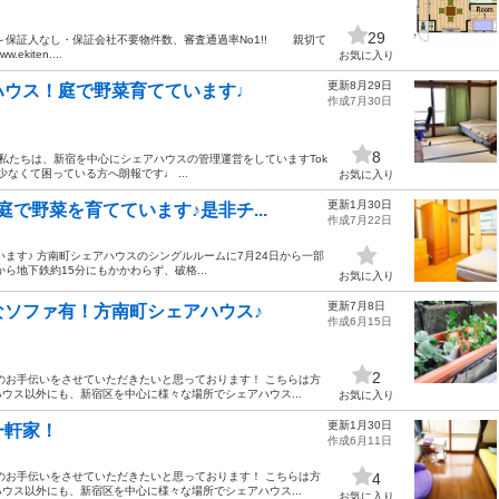
29
～保証人なし・保証会社不要物件数、審査通過率No1!! 親切て
kiten....
お気に入り
更新8月29日
ハウス！庭で野菜育てています♩
作成7月30日
8
私たちは、新宿を中心にシェアハウスの管理運営をしていますTok
少なくて困っている方へ朗報です♩ ...
お気に入り
更新1月30日
で野菜を育てています♪是非チ...
作成7月22日
ます♪ 方南町シェアハウスのシングルルームに7月24日から一部
ら地下鉄約15分にもかかわらず、破格...
お気に入り
更新7月8日
ソファ有！方南町シェアハウス♪
作成6月15日
2
のお手伝いをさせていただきたいと思っております！ こちらは方
ウス以外にも、新宿区を中心に様々な場所でシェアハウス...
お気に入り
更新1月30日
一軒家！
作成6月11日
のお手伝いをさせていただきたいと思っております！ こちらは方
4
ウス以外にも、新宿区を中心に様々な場所でシェアハウス...
お気に入り