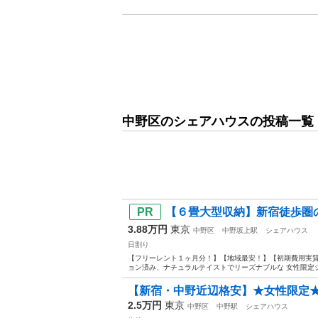
中野区のシェアハウスの投稿一覧
【６畳大型収納】新宿徒歩圏の
3.88万円
東京
中野区
中野坂上駅
シェアハウス
日割り
【フリーレント１ヶ月分！】【地域最安！】【初期費用実質
ョン済み、ナチュラルテイストでリーズナブルな 女性限定シ
【新宿・中野近辺格安】★女性限定★中野
2.5万円
東京
中野区
中野駅
シェアハウス