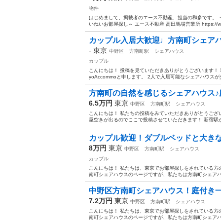
物件
はじめまして、掲載者のエース不動産、担当の和多です。 
いねいお部屋探し～ エース不動産 高田馬場営業所 https://www.e
カップル入居大歓迎♩方南町シェア
-
東京
中野区
方南町駅
シェアハウス
カップル
こんにちは！ 投稿を見ていただきありがとうございます！ 
yoAccommoと申します。 2人で入居可能なシェアハウスが
方南町の自然を感じるシェアハウス♪庭
6.5万円
東京
中野区
方南町駅
シェアハウス
こんにちは！ 私たちの投稿をみていただきありがとうござい
屋空きが出るのでここで投稿させていただきます！ 新宿駅か
カップル歓迎！ダブルベッドと大きな
8万円
東京
中野区
方南町駅
シェアハウス
カップル
こんにちは！ 私たちは、東京でお部屋探しをされている方
南町シェアハウスのページですが、私たちは方南町シェアハ
中野区方南町シェアハウス！庭付き
7.2万円
東京
中野区
方南町駅
シェアハウス
こんにちは！ 私たちは、東京でお部屋探しをされている方
南町シェアハウスのページですが、私たちは方南町シェアハ