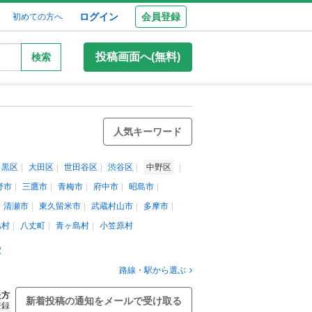
ログイン
会員登録
初めての方へ
投稿画面へ(無料)
検索
人気キーワード
目黒区
大田区
世田谷区
渋谷区
中野区
野市
三鷹市
青梅市
府中市
昭島市
清瀬市
東久留米市
武蔵村山市
多摩市
島村
八丈町
青ヶ島村
小笠原村
駅
路線・駅から選ぶ
た方
新着投稿の通知をメールで受け取る
登録