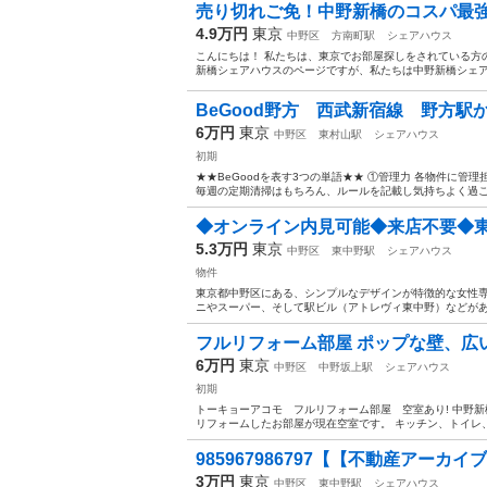
売り切れご免！中野新橋のコスパ最強
4.9万円
東京
中野区
方南町駅
シェアハウス
こんにちは！ 私たちは、東京でお部屋探しをされている方
新橋シェアハウスのページですが、私たちは中野新橋シェア
BeGood野方 西武新宿線 野方
6万円
東京
中野区
東村山駅
シェアハウス
初期
★★BeGoodを表す3つの単語★★ ①管理力 各物件に管
毎週の定期清掃はもちろん、ルールを記載し気持ちよく過ごせ
◆オンライン内見可能◆来店不要◆東中
5.3万円
東京
中野区
東中野駅
シェアハウス
物件
東京都中野区にある、シンプルなデザインが特徴的な女性専
ニやスーパー、そして駅ビル（アトレヴィ東中野）などがあり
フルリフォーム部屋 ポップな壁、広
6万円
東京
中野区
中野坂上駅
シェアハウス
初期
トーキョーアコモ フルリフォーム部屋 空室あり! 中野新
リフォームしたお部屋が現在空室です。 キッチン、トイレ、
985967986797【【不動産アーカイ
3万円
東京
中野区
東中野駅
シェアハウス