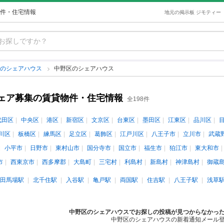
件・住宅情報
地元の掲示板 ジモティー
都のシェアハウス
中野区のシェアハウス
ェア募集の賃貸物件・住宅情報
全198件
代田区
中央区
港区
新宿区
文京区
台東区
墨田区
江東区
品川区
川区
板橋区
練馬区
足立区
葛飾区
江戸川区
八王子市
立川市
武蔵
小平市
日野市
東村山市
国分寺市
国立市
福生市
狛江市
東大和市
市
西東京市
西多摩郡
大島町
三宅村
利島村
新島村
神津島村
御蔵
田馬場駅
北千住駅
入谷駅
亀戸駅
両国駅
住吉駅
八王子駅
浅草
中野区のシェアハウスでお探しの投稿が見つからなかっ
中野区のシェアハウスの新着通知メール