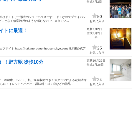
作成7月2日
50
当館はドミトリー形式のシェアハウスです。 ドミなのでプライバシ
ことなく修学旅行のような感じなので、東京でい...
お気に入り
更新7月2日
イトに最適！
作成7月2日
25
s://nakano.guest-house-tokyo.com/ ILINE公式ア
お気に入り
更新10月26日
！野方駅 徒歩10分
作成2月26日
24
レビ、冷蔵庫、ベッド、机、簡易収納つき！スタッフによる定期清掃
らにトイレットペーパー・調味料・ゴミ袋などの備品...
お気に入り