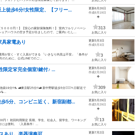
お気に入り
更新6月26日
徒歩6分!女性限定、【フリー...
作成6月19日
313
５０００円！】【安心の家財保険無料！】 室内フルリノベーシ
ェアハウスの空き予定が出ましたので、ご案内いたし...
お気に入り
更新5月3日
家具家電あり
作成5月3日
費用が安く・すぐ入居ができる 「いきなり内見は不安」 「条件が
3
ために、公式LINEでのご...
お気に入り
更新5月20日
限定👗完全個室!鍵付♪ ...
作成2月28日
309
19分!!🛬 🚅東京駅25分!!🚅 新中野駅徒歩5分💁🏻‍♂️🏃🏻駅近で
...
お気に入り
更新5月29日
5分、コンビニ近く、新宿副都...
作成5月29日
13
000円！ 初回利用限定 長期、学生、社会人、留学生、ワーキング
は便利。 〈入居条件〉...
お気に入り
更新7月2日
スあり。楽器演奏可