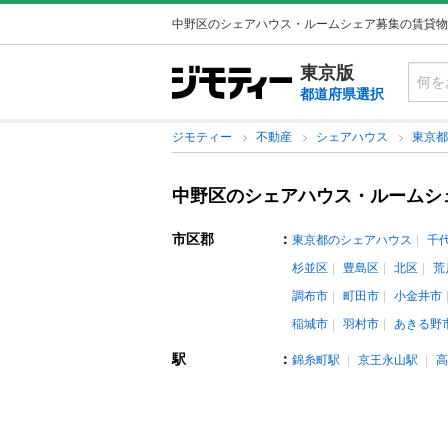
中野区のシェアハウス・ルームシェア募集の賃貸物
東京版
都道府県選択
ジモティー
不動産
シェアハウス
東京
中野区のシェアハウス・ルームシ
市区郡
：
東京都のシェアハウス
千
杉並区
豊島区
北区
荒
調布市
町田市
小金井市
稲城市
羽村市
あきる野
駅
：
錦糸町駅
京王永山駅
高