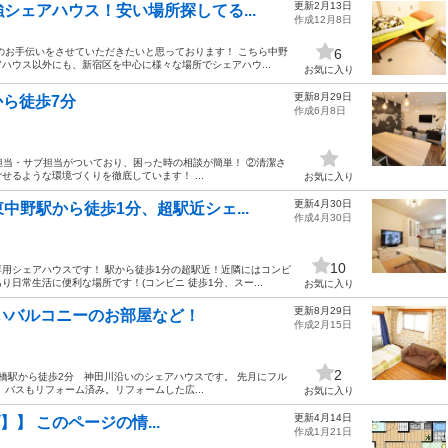
更新2月13日
シェアハウス！安い場所探してる...
作成12月8日
のお手伝いをさせていただきたいと思っております！ こちら中野
6
ハウス以外にも、新宿区を中心に様々な場所でシェアハウ...
お気に入り
更新8月29日
駅から徒歩7分
作成6月8日
理担当・サブ担当がついており、困った時の相談が簡単！ ②清潔さ
るような環境づくりを徹底しています！ ...
お気に入り
更新4月30日
野駅から徒歩1分、超駅近シェ...
作成4月30日
10
用シェアハウスです！ 駅から徒歩1分の超駅近！近隣にはコンビ
日常生活に便利な場所です！(コンビニ 徒歩1分、スー...
お気に入り
更新8月29日
いバルコニーのお部屋など！
作成2月15日
2
橋駅から徒歩2分 神田川沿いのシェアハウスです。 先月にフル
バスもリフォーム済み。リフォームした広...
お気に入り
更新4月14日
ブ】】 このページの情...
作成1月21日