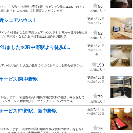
56
へ。 少人数・小規模（寝室6畳、リビング9畳の1LDK）のドミ
居がありましたため、女性限定とさせていただ...
お気に入り
更新7月17日
近シェアハウス！
作成7月17日
ザインが特徴的な女性専用シェアハウスです！ 駅から徒歩1分の超
52
ヴィ東中野）などがあり日常生活に便利な場所で...
お気に入り
更新7月29日
ました✨JR中野駅より徒歩6...
作成7月7日
159
浅！シェアハウス物件！ 人気の物件ですのでお早めにお問合せ下さい。
お気に入り
更新6月22日
％サービス❕東中野駅
作成6月22日
79
御座います。 利便性の高い場所で格安賃料の住まいをお探しで
レンダーシア東中野はオープニングシェアハウスで現...
お気に入り
更新7月14日
％サービス❕中野駅、新中野駅
作成6月22日
76
う御座います。 利便性の高い場所で格安賃料の住まいをお探し
 シェアナビハウス中野は現在募集しております。 ...