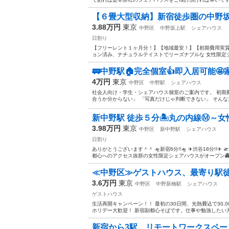
【６畳大型収納】新宿徒歩圏の中野坂上
3.88万円
東京
中野区
中野坂上駅
シェアハウス
日割り
【フリーレント１ヶ月分！】【地域最安！】【初期費用実質
ョン済み、ナチュラルテイストでリーズナブルな 女性限定シ
🚃中野駅🏠完全個室👍即入居可能
4万円
東京
中野区
中野駅
シェアハウス
社会人向け・学生・シェアハウス個室のご案内です。 初期
合うか分からない」 「写真だけじゃ判断できない」 そんな方の
新中野駅 徒歩５分🏝️丸の内線Ⓜ️～女性
3.98万円
東京
中野区
新中野駅
シェアハウス
日割り
ありがとうございます＾＾ 🛸新宿6分!!🛸 ✈️渋谷18分!!✈️ 🛫池袋
都心へのアクセス抜群の女性限定シェアハウスがオープン🏯🧜
≪中野区≫ゲストハウス、最寄り駅徒歩
3.6万円
東京
中野区
中野新橋駅
シェアハウス
ゲストハウス
生活再開キャンペーン！！ 最初の30日間、光熱費込で30,
ホリデー大歓迎！ 新宿副都心そばです。仕事や勉強したい方に
新宿から3駅。リモートワークスペー