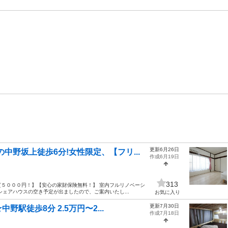
更新6月26日
中野坂上徒歩6分!女性限定、【フリ...
作成6月19日
313
５０００円！】【安心の家財保険無料！】 室内フルリノベーシ
ェアハウスの空き予定が出ましたので、ご案内いたし...
お気に入り
更新7月30日
駅徒歩8分 2.5万円〜2...
作成7月18日