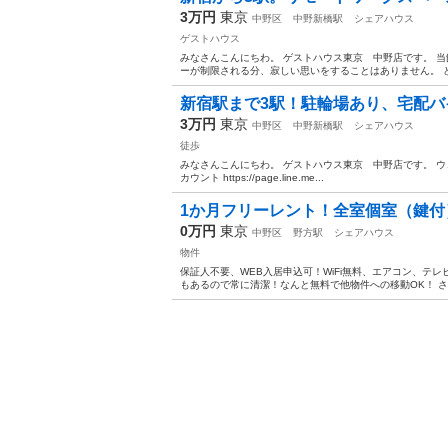
3万円
東京
中野区
中野新橋駅
シェアハウス
ゲストハウス
みなさんこんにちわ。 ゲストハウス東京 中野店です。 
ーが制限される分、寂しい思いをすることはありません。 ど
新宿駅まで3駅！駐輪場あり、宅配バ
3万円
東京
中野区
中野新橋駅
シェアハウス
徒歩
みなさんこんにちわ。 ゲストハウス東京 中野店です。 ウェブサイト http
カウント https://page.line.me...
1か月フリーレント！全室個室（鍵付）
0万円
東京
中野区
野方駅
シェアハウス
物件
保証人不要、WEB入居申込可！WiFi無料、エアコン、テ
もあるので常に清潔！なんと無料で他物件への移動OK！ さ