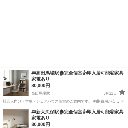
イント 現在 80名以上の入居者が生活中 初めて...
🚃高田馬場駅🏠完全個室👍即入居可能🤩家具
家電あり
80,000円
高田馬場駅
3月12日
社会人向け・学生・シェアハウス個室のご案内です。 初期費用が安
く・すぐ入居ができる 「いきなり内見は不安」 「条件が合うか分から
東京
新宿区
高田馬場駅
シェアハウス
初期
🚃新大久保駅🏠完全個室👍即入居可能🤩家具
ない」 「写真だけじゃ判断できない」 そんな方のために、公式LINE
家電あり
でのご...
80,000円