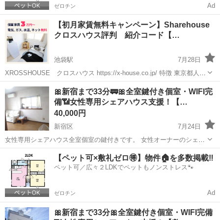
Ad
ゼロチン
【初月家賃無料キャンペーン】Sharehouse
クロスハウス評判 紹介コード【…
池袋駅
7月28日
XROSSHOUSE クロスハウス https://x-house.co.jp/ 特徴 東京都人気
エリア物件数 ・人気エリアに400物件以上 ・新宿、渋谷、池
東京
新宿区
池袋駅
シェアハウス
🎀新宿まで33分🚃🎀全室鍵付き個室・WIFI完
袋、銀座、中目黒、上野、秋葉原など、 便...
備📶女性専用シェアハウス支援！【…
40,000円
新宿区
7月24日
女性専用シェアハウス全室個室の鍵付きです。 女性オーナーのシェア
ハウスです。 非営利で活動しており売上は貧困層の住宅取得のために
東京
新宿区
シェアハウス
徒歩
【ペット可×敷礼ゼロ🉐】物件🏠を多数掲載‼️
使用しています。 こちらの物件のお問い合わせはジモティーのメッセ
ペット可／広々２LDKでペットもノンストレス🐾
ージではなく...
Ad
ゼロチン
🎀新宿まで33分🎀全室鍵付き個室・WIFI完備