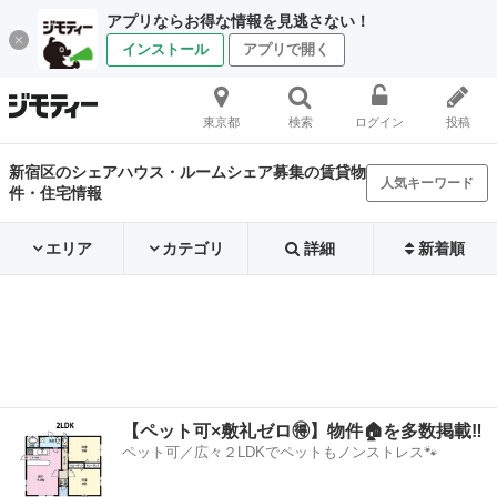
アプリならお得な情報を見逃さない！
インストール
アプリで開く
東京都
検索
ログイン
投稿
新宿区のシェアハウス・ルームシェア募集の賃貸物
人気キーワード
件・住宅情報
エリア
カテゴリ
詳細
新着順
【ペット可×敷礼ゼロ🉐】物件🏠を多数掲載‼️
ペット可／広々２LDKでペットもノンストレス🐾