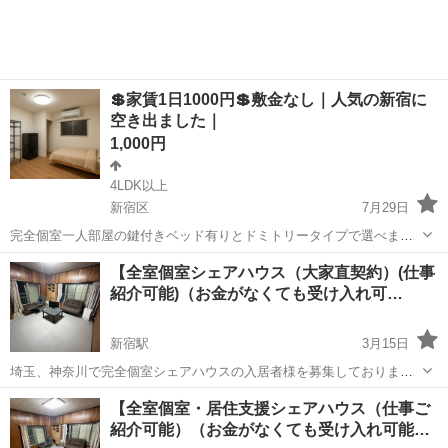
💲家賃1日1000円💲敷金なし｜人気の新宿に
空き出ました｜
1,000円
4LDK以上
新宿区
7月29日
完全個室一人部屋の鍵付きベッド有りとドミトリータイプで選べま
す。 鍵の入らない暗証式のデジタルロックを採用していて安心。 一部
東京
新宿区
シェアハウス
無料
【全室個室シェアハウス（大家直契約）(仕事
カップル様やご夫婦様専用の2名入居ができる部屋も有り 全てのルー
紹介可能)（お金がなくても受け入れ可…
ムで窓・エア...
新宿駅
3月15日
埼玉、神奈川で完全個室シェアハウスの入居者様を募集しておりま
す。 男性専用、女性専用の物件を用意してあります。 提携の法人様に
東京
新宿区
新宿駅
シェアハウス
個室
【全室個室・居住支援シェアハウス（仕事ご
お繋ぎし、最短ご入居の翌日から働くけるお仕事の紹介も行っており
紹介可能）（お金がなくても受け入れ可能…
ます。 (イベント...