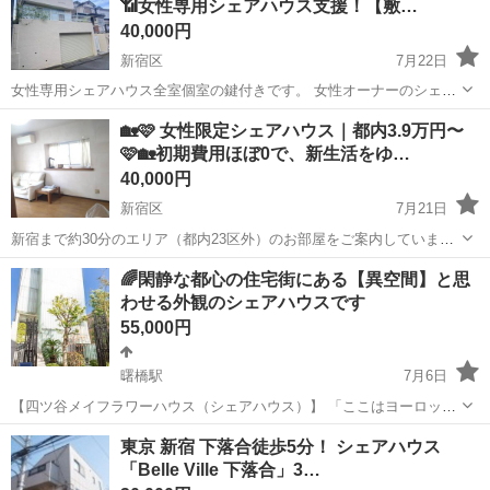
📶女性専用シェアハウス支援！【敷…
40,000円
新宿区
7月22日
女性専用シェアハウス全室個室の鍵付きです。 女性オーナーのシェア
ハウスです。 非営利で活動しており売上は貧困層の住宅取得のために
東京
新宿区
シェアハウス
徒歩
🏡🩷 女性限定シェアハウス｜都内3.9万円〜
使用しています。 こちらの物件のお問い合わせはジモティーのメッセ
🩷🏡初期費用ほぼ0で、新生活をゆ…
ージではなく...
40,000円
新宿区
7月21日
新宿まで約30分のエリア（都内23区外）のお部屋をご案内しています
🪞🫧 🌿女性オーナーによる非営利の支援団体です 売上は「住まいに困
東京
新宿区
シェアハウス
徒歩
🌈閑静な都心の住宅街にある【異空間】と思
っている方」の住宅支援に活用しているため、できるだけ負担の少な
わせる外観のシェアハウスです
い価格でお部屋を提供してい...
55,000円
曙橋駅
7月6日
【四ツ谷メイフラワーハウス（シェアハウス）】 「ここはヨーロッパ
の郊外のマンション？！それとも美術館？」と何度も勘違いをさせて
東京
新宿区
曙橋駅
シェアハウス
ヨーロッパ
東京 新宿 下落合徒歩5分！ シェアハウス
しまっている建物のシェアハウスです。 https://www.tokyoroomfinde...
「Belle Ville 下落合」3…