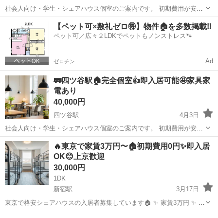
社会人向け・学生・シェアハウス個室のご案内です。 初期費用が安
く・すぐ入居ができる 「いきなり内見は不安」 「条件が合うか分から
東京
新宿区
信濃町駅
シェアハウス
【ペット可×敷礼ゼロ🉐】物件🏠を多数掲載‼️
ない」 「写真だけじゃ判断できない」 そんな方のために、公式LINE
ペット可／広々２LDKでペットもノンストレス🐾
でのご...
Ad
ゼロチン
🚃四ツ谷駅🏠完全個室👍即入居可能🤩家具家
電あり
40,000円
四ツ谷駅
4月3日
社会人向け・学生・シェアハウス個室のご案内です。 初期費用が安
く・すぐ入居ができる 「いきなり内見は不安」 「条件が合うか分から
東京
新宿区
四ツ谷駅
シェアハウス
🔥東京で家賃3万円〜🏠初期費用0円✨即入居
ない」 「写真だけじゃ判断できない」 そんな方のために、公式LINE
OK😊上京歓迎
でのご...
30,000円
1DK
新宿駅
3月17日
東京で格安シェアハウスの入居者募集しています🏠 ✨ 家賃3万円 ✨ 初
期費用無料 ✨ 即入居可能 上京したい方にもおすすめです😊 🏠 安心ポ
東京
新宿区
新宿駅
シェアハウス