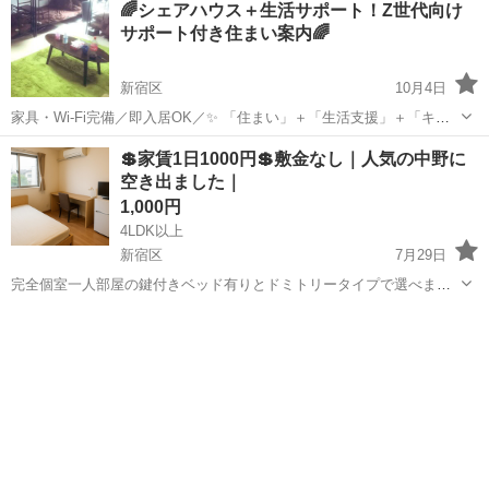
🌈シェアハウス＋生活サポート！Z世代向け
🏡シェアハウスについて 家具・家電・Wi-Fi付き／即入居・当日相談も
サポート付き住まい案内🌈
OK 10...
新宿区
10月4日
家具・Wi-Fi完備／即入居OK／✨ 「住まい」＋「生活支援」＋「キャ
リア相談」が一体になったプロジェクトです！ シェアハウスに住みな
東京
新宿区
シェアハウス
初期
💲家賃1日1000円💲敷金なし｜人気の中野に
がら、少しずつ新しい生活を整えたい方を応援します。 ✅こんな方に
空き出ました｜
おすすめ ...
1,000円
4LDK以上
新宿区
7月29日
完全個室一人部屋の鍵付きベッド有りとドミトリータイプで選べま
す。 鍵の入らない暗証式のデジタルロックを採用していて安心。 一部
東京
新宿区
シェアハウス
無料
カップル様やご夫婦様専用の2名入居ができる部屋も有り 全てのルー
ムで窓・エア...