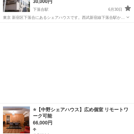
30,000円
下落合駅
6月30日
東京 新宿区下落合にあるシェアハウスです。西武新宿線下落合駅から
徒歩5分、椎名駅からは徒歩12分の立地です。JR山手線高田馬場駅も
東京
新宿区
下落合駅
シェアハウス
部屋
徒歩圏内。通勤にも通学にも便利なロケーションです。個室タイプの
部屋と、ドミトリータイプの居室で...
⭐️【中野シェアハウス】広め個室 リモートワ
ーク可能
66,000円