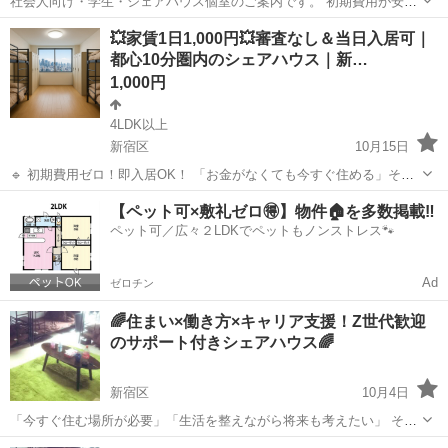
社会人向け・学生・シェアハウス個室のご案内です。 初期費用が安
く・すぐ入居ができる 「いきなり内見は不安」 「条件が合うか分から
東京
新宿区
早稲田駅
シェアハウス
初期
💥家賃1日1,000円💥審査なし＆当日入居可｜
ない」 「写真だけじゃ判断できない」 そんな方のために、公式LINE
都心10分圏内のシェアハウス｜新…
でのご...
1,000円
4LDK以上
新宿区
10月15日
🔹 初期費用ゼロ！即入居OK！ 「お金がなくても今すぐ住める」そん
な環境、用意しました。 敷金・礼金・保証人・審査…すべて不要。 1
東京
新宿区
シェアハウス
初期
【ペット可×敷礼ゼロ🉐】物件🏠を多数掲載‼️
日たったの1,000円からスタートできます！ 🔹 シェアハウス概要（ド
ペット可／広々２LDKでペットもノンストレス🐾
ミトリ...
Ad
ゼロチン
🌈住まい×働き方×キャリア支援！Z世代歓迎
のサポート付きシェアハウス🌈
新宿区
10月4日
「今すぐ住む場所が必要」「生活を整えながら将来も考えたい」 そん
な方へ向けた、シェアハウス＋サポートプロジェクトのご案内です！
東京
新宿区
シェアハウス
初期