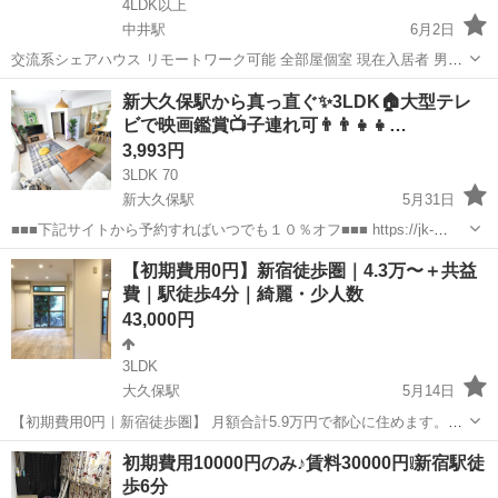
4LDK以上
中井駅
6月2日
交流系シェアハウス リモートワーク可能 全部屋個室 現在入居者 男性
5名 女性2名 合計7名 各部屋広め、高速wifi バルコニー、屋上でリフレ
東京
新宿区
中井駅
シェアハウス
徒歩
新大久保駅から真っ直ぐ✨3LDK🏠大型テレ
ッシュ お米食べ放題 ☆最寄り駅 JR総武線 東中野駅 : 徒歩12分...
ビで映画鑑賞📺子連れ可👨‍👨‍👧‍👧…
3,993円
3LDK 70
新大久保駅
5月31日
■■■下記サイトから予約すればいつでも１０％オフ■■■ https://jk-
room.com/location.html#shinjuku 広々リビングでキッチン設備もハイ
東京
新宿区
新大久保駅
シェアハウス
人数
【初期費用0円】新宿徒歩圏｜4.3万〜＋共益
グレードなパーティースペースです♪ 大型...
費｜駅徒歩4分｜綺麗・少人数
43,000円
3LDK
大久保駅
5月14日
【初期費用0円｜新宿徒歩圏】 月額合計5.9万円で都心に住めます。
（家賃4.3万＋共益費1.6万） 駅徒歩4分・少人数・綺麗な環境です。
東京
新宿区
大久保駅
シェアハウス
無料
初期費用10000円のみ♪賃料30000円❕新宿駅徒
人間関係のストレスが少なく、落ち着いて生活できます。 ■現在の...
歩6分