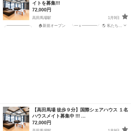
イトを募集!!!
LINEまで!...
72,000円
高田馬場駅
1月9日
╭━━━━━━╮ 🏠新規オープン ╰━ｖ━━━━╯ 🌎 私たちの
ミッション!! カモンアップ国際シェアハウスはあなたの 【新しい挑
東京
新宿区
高田馬場駅
シェアハウス
徒歩
戦】と【成長】を生活を通して応援します！! ご質問は、 「公式LINE
ま...
【高田馬場 徒歩９分】国際シェアハウス １名
ハウスメイト募集中 !!! …
72,000円
高田馬場駅
1月9日