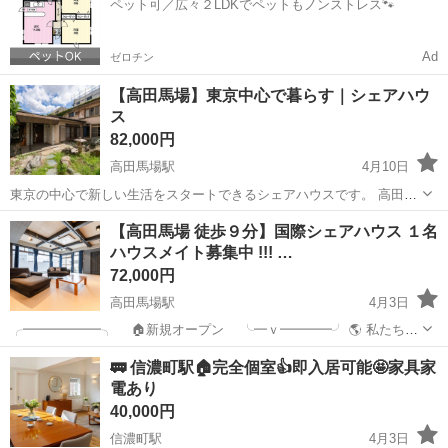
ペット可／広々２LDKでペットもノンストレス🐾
でのご...
Ad
ゼロチン
【高田馬場】東京中心で暮らす｜シェアハウ
ス
82,000円
高田馬場駅
4月10日
東京の中心で新しい生活をスタートできるシェアハウスです。 高田馬
場エリアは、学生や若い社会人が多く、 活気のある街でありながら、
東京
新宿区
高田馬場駅
シェアハウス
徒歩
【高田馬場 徒歩９分】国際シェアハウス １名
日常生活もしやすい環境が整っています。 新宿までもすぐにアクセス
ハウスメイト募集中 !!! …
でき、 通勤・通...
72,000円
高田馬場駅
4月3日
╭━━━━━━╮ 🏠新規オープン ╰━ｖ━━━━╯ 🌎 私たちの
ミッション! カモンアップ国際シェアハウスはあなたの 【新し
東京
新宿区
高田馬場駅
シェアハウス
徒歩
🚃 信濃町駅🏠完全個室👍即入居可能🤩家具家
い挑戦】と【成長】を生活を通して応援します！! ご質問は、 「公式
電あり
L...
40,000円
信濃町駅
4月3日