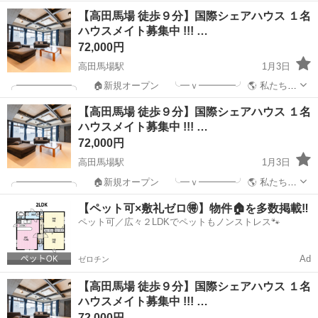
ミッション! カモンアップ国際シェアハウスはあなたの 【新し
東京
新宿区
高田馬場駅
シェアハウス
徒歩
【高田馬場 徒歩９分】国際シェアハウス １名
い挑戦】と【成長】を生活を通して応援します！! ご質問は、 「公式
ハウスメイト募集中 !!! …
L...
72,000円
高田馬場駅
1月3日
╭━━━━━━╮ 🏠新規オープン ╰━ｖ━━━━╯ 🌎 私たちの
ミッション! カモンアップ国際シェアハウスはあなたの 【新し
東京
新宿区
高田馬場駅
シェアハウス
徒歩
【高田馬場 徒歩９分】国際シェアハウス １名
い挑戦】と【成長】を生活を通して応援します！! ご質問は、 「公式
ハウスメイト募集中 !!! …
L...
72,000円
高田馬場駅
1月3日
╭━━━━━━╮ 🏠新規オープン ╰━ｖ━━━━╯ 🌎 私たちの
ミッション! カモンアップ国際シェアハウスはあなたの 【新し
東京
新宿区
高田馬場駅
シェアハウス
徒歩
【ペット可×敷礼ゼロ🉐】物件🏠を多数掲載‼️
い挑戦】と【成長】を生活を通して応援します！! ご質問は、 「公式
ペット可／広々２LDKでペットもノンストレス🐾
L...
Ad
ゼロチン
【高田馬場 徒歩９分】国際シェアハウス １名
ハウスメイト募集中 !!! …
72,000円