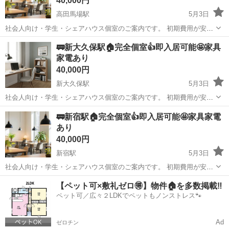
40,000円
高田馬場駅
5月3日
社会人向け・学生・シェアハウス個室のご案内です。 初期費用が安
く・すぐ入居ができる 「いきなり内見は不安」 「条件が合うか分から
東京
新宿区
高田馬場駅
シェアハウス
初期
🚃新大久保駅🏠完全個室👍即入居可能🤩家具
ない」 「写真だけじゃ判断できない」 そんな方のために、公式LINE
家電あり
でのご...
40,000円
新大久保駅
5月3日
社会人向け・学生・シェアハウス個室のご案内です。 初期費用が安
く・すぐ入居ができる 「いきなり内見は不安」 「条件が合うか分から
東京
新宿区
新大久保駅
シェアハウス
🚃新宿駅🏠完全個室👍即入居可能🤩家具家電
ない」 「写真だけじゃ判断できない」 そんな方のために、公式LINE
あり
でのご...
40,000円
新宿駅
5月3日
社会人向け・学生・シェアハウス個室のご案内です。 初期費用が安
く・すぐ入居ができる 「いきなり内見は不安」 「条件が合うか分から
東京
新宿区
新宿駅
シェアハウス
初期
【ペット可×敷礼ゼロ🉐】物件🏠を多数掲載‼️
ない」 「写真だけじゃ判断できない」 そんな方のために、公式LINE
ペット可／広々２LDKでペットもノンストレス🐾
でのご...
Ad
ゼロチン