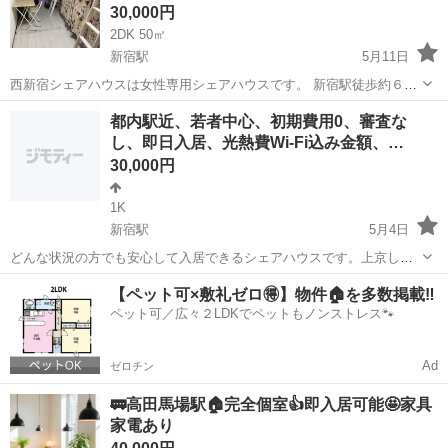
30,000円
2DK 50㎡
新宿駅
5月11日
西新宿シェアハウスは女性専用シェアハウスです。 新宿駅徒歩約６
分、西新宿駅徒歩約４分です。 賃料は月々３００００円、電気水道ガ
東京
新宿区
新宿駅
シェアハウス
寝室
都内駅近、若者中心、初期費用0、審査な
スインターネット代月々７，０００円(寝室ルームシェア、ドミトリー)
し、即日入居、光熱費Wi-Fi込み金額、…
が御座います。 契約時に事...
30,000円
1K
新宿駅
5月4日
どんな状況の方でも安心して入居できるシェアハウスです。上京した
い方や、家出中の方、ホームレスの方などご相談ください。日払い
東京
新宿区
新宿駅
シェアハウス
初期
【ペット可×敷礼ゼロ🉐】物件🏠を多数掲載‼️
11000円の仕事や食費や交通費なども支給しております。 ご連絡はこ
ペット可／広々２LDKでペットもノンストレス🐾
ちらから☺️ 「ジモティから」で...
Ad
ゼロチン
🚃高田馬場駅🏠完全個室👍即入居可能🤩家具
家電あり