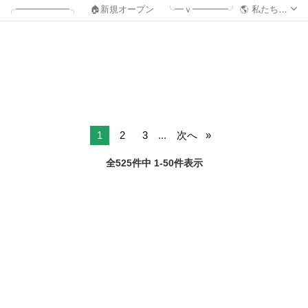
╭━━━━━━╮ 🏠新規オープン ╰━ｖ━━━━╯ 🌎 私たちの
ミッション! カモンアップ国際シェアハウスはあなたの 【新し
東京
新宿区
高田馬場駅
シェアハウス
い挑戦】と【成長】を生活を通して応援します！! ご質問は、 「公式
L...
1
2
3
...
次へ
全525件中 1-50件表示