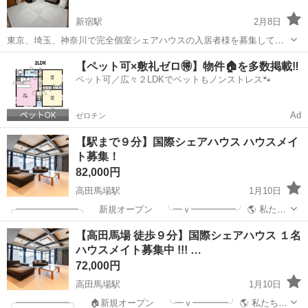
新宿駅
2月8日
東京、埼玉、神奈川で完全個室シェアハウスの入居者様を募集してお
ります。 男性専用、女性専用の物件を用意してあります。 ※空き部屋
東京
新宿区
新宿駅
シェアハウス
個室
【ペット可×敷礼ゼロ🉐】物件🏠を多数掲載‼️
は随時変動がございます。現在空きがあるのは、埼玉県春日部市もし
ペット可／広々２LDKでペットもノンストレス🐾
くは神奈川県三浦市...
Ad
ゼロチン
【駅まで９分】国際シェアハウス ハウスメイ
ト募集！
82,000円
高田馬場駅
1月10日
╭━━━━━━━╮ 新規オープン ╰━ｖ━━━━━╯ 🌎 私たち
のミッション ！ カモンアップ国際シェアハウスはあなたの 【新しい
東京
新宿区
高田馬場駅
シェアハウス
徒歩
【高田馬場 徒歩９分】国際シェアハウス １名
挑戦】と【成長】を生活を通して応援します！
ハウスメイト募集中 !!! …
╭━━━━━━━━━━━━...
72,000円
高田馬場駅
1月10日
╭━━━━━━╮ 🏠新規オープン ╰━ｖ━━━━╯ 🌎 私たちの