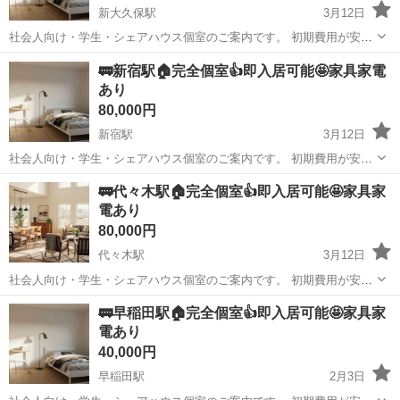
新大久保駅
3月12日
社会人向け・学生・シェアハウス個室のご案内です。 初期費用が安
く・すぐ入居ができる 「いきなり内見は不安」 「条件が合うか分から
東京
新宿区
新大久保駅
シェアハウス
初期
🚃新宿駅🏠完全個室👍即入居可能🤩家具家電
ない」 「写真だけじゃ判断できない」 そんな方のために、公式LINE
あり
でのご...
80,000円
新宿駅
3月12日
社会人向け・学生・シェアハウス個室のご案内です。 初期費用が安
く・すぐ入居ができる 「いきなり内見は不安」 「条件が合うか分から
東京
新宿区
新宿駅
シェアハウス
初期
🚃代々木駅🏠完全個室👍即入居可能🤩家具家
ない」 「写真だけじゃ判断できない」 そんな方のために、公式LINE
電あり
でのご...
80,000円
代々木駅
3月12日
社会人向け・学生・シェアハウス個室のご案内です。 初期費用が安
く・すぐ入居ができる 「いきなり内見は不安」 「条件が合うか分から
東京
新宿区
代々木駅
シェアハウス
初期
🚃早稲田駅🏠完全個室👍即入居可能🤩家具家
ない」 「写真だけじゃ判断できない」 そんな方のために、公式LINE
電あり
でのご...
40,000円
早稲田駅
2月3日