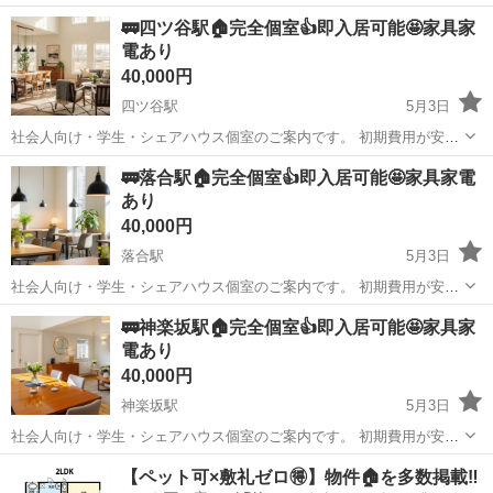
🚃四ツ谷駅🏠完全個室👍即入居可能🤩家具家
電あり
40,000円
四ツ谷駅
5月3日
社会人向け・学生・シェアハウス個室のご案内です。 初期費用が安
く・すぐ入居ができる 「いきなり内見は不安」 「条件が合うか分から
東京
新宿区
四ツ谷駅
シェアハウス
初期
🚃落合駅🏠完全個室👍即入居可能🤩家具家電
ない」 「写真だけじゃ判断できない」 そんな方のために、公式LINE
あり
でのご...
40,000円
落合駅
5月3日
社会人向け・学生・シェアハウス個室のご案内です。 初期費用が安
く・すぐ入居ができる 「いきなり内見は不安」 「条件が合うか分から
東京
新宿区
落合駅
シェアハウス
初期
🚃神楽坂駅🏠完全個室👍即入居可能🤩家具家
ない」 「写真だけじゃ判断できない」 そんな方のために、公式LINE
電あり
でのご...
40,000円
神楽坂駅
5月3日
社会人向け・学生・シェアハウス個室のご案内です。 初期費用が安
く・すぐ入居ができる 「いきなり内見は不安」 「条件が合うか分から
東京
新宿区
神楽坂駅
シェアハウス
【ペット可×敷礼ゼロ🉐】物件🏠を多数掲載‼️
ない」 「写真だけじゃ判断できない」 そんな方のために、公式LINE