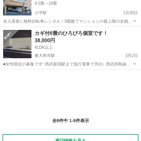
4.5畳～10畳
小平駅
1月26日
全入居者に無料自転車レンタル！5階建てマンションの最上階の全個
室・交流タイプ。 「寮くん小平アネックス」は西武新宿線小平駅徒歩
東京
小平市
小平駅
シェアハウス
個室
カギ付6畳のひろびろ個室です！
12分。 駅からは徒歩13分ですが、全入居者の方に無料自転車レンタル
38,000円
がありますので駅までは実質...
4LDK以上
東大和市駅
3月2日
■女性限定の募集です! 西武新宿駅まで急行電車で35分♪ 西武拝島線
「東大和市」駅から徒歩９分の好立地です。 二階建ての戸建てで一階
東京
小平市
東大和市駅
シェアハウス
には私たち夫婦、二階には20代の女性が2名住んでいます。 室内には
広いクロー...
全8件中 1-8件表示
周辺情報を見る