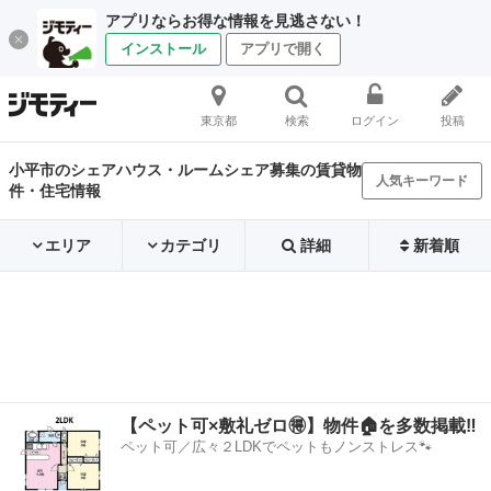
アプリならお得な情報を見逃さない！
インストール
アプリで開く
東京都
検索
ログイン
投稿
小平市のシェアハウス・ルームシェア募集の賃貸物
人気キーワード
件・住宅情報
エリア
カテゴリ
詳細
新着順
【ペット可×敷礼ゼロ🉐】物件🏠を多数掲載‼️
ペット可／広々２LDKでペットもノンストレス🐾