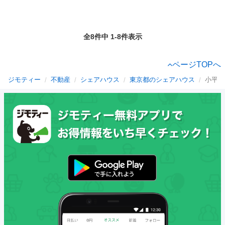
全8件中 1-8件表示
ページTOPへ
ジモティー
不動産
シェアハウス
東京都のシェアハウス
小平市