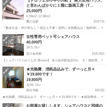
【ドロウェル小平小川町 】 美大生用ハウス、
と言わんばかりに１階に版画工房（T…
25,000円
8.59m2~12.96m2
鷹の台駅
10月7日
『敷金礼金・仲介料なし！保証人不要！賃料に光熱費込み！無料Wi-Fi
あり！』 ”お問い合わせ”はこちらをクリック➡➡➡ http://www.create-
東京
小平市
鷹の台駅
シェアハウス
徒歩
女性専用ペット可シェアハウス
gh.jp/contact-houselist/?house_...
40,000円
1R 5.75㎡
花小金井駅
10月24日
【シェアハウスゆうなぎ 星room】 花小金井駅徒歩5分。 犬・猫飼育可
能な女性専用シェアハウス。 嘉悦大学徒歩5分。 スーパーやコンビニ
東京
小平市
花小金井駅
シェアハウス
★光熱費、消耗品込みで、ずーっと月々
も近くにあり、生活しやすい住環境。 占有スペースには設備としてロ
￥19,800です！
フトベッドを設置済み。...
19,800円
3LDK 74㎡
国分寺駅
9月3日
★光熱費、消耗品込みで、ずーっと月々￥19,800です！ ★個別事情考
慮致します。 ★初期費用無し！ ★3ヶ月間光熱費のみ！（女性限定）
東京
小平市
国分寺駅
シェアハウス
無料
お部屋お貸しします。シェアハウスと同様の
★オプション料金や保証金など必要ありません！ ★次亜塩素酸空気清