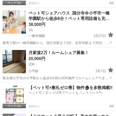
Ad
ゼロチン
ペット可シェアハウス_国分寺＠小平市一橋
学園駅から徒歩8分！ペット専用設備も充…
38,000円
1R
一橋学園駅
5月27日
最寄り駅の一橋学園駅から、国分寺駅まで3分、吉祥寺駅まで20分、新
宿駅まで27分と交通の便も良い立地にあるシェアハウス♪ ペット専用
東京
小平市
一橋学園駅
シェアハウス
トリミング
月家賃2万！ルームシェア募集！
のペットバスで、お家で愛犬をキレイに洗ってあげることができま
20,000円
す。 トリミングテーブル...
2DK
小平駅
3月7日
東京都小平市の小平駅から徒歩5分程の2DK物件でルームシェアできる
方を募集します！ 敷金礼金等初期費用無し！ 条件は ・20~35歳の女性
東京
小平市
小平駅
シェアハウス
家賃
【ペット可×敷礼ゼロ🉐】物件🏠を多数掲載‼️
・多少気の遣える方 ・経済的に困っている方等もOK ・条件次第で家
ペット可／広々２LDKでペットもノンストレス🐾
賃無料の可能性...
Ad
ゼロチン