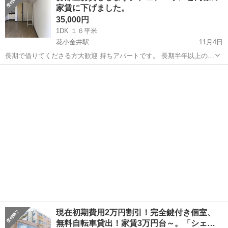
家賃に下げました。
浄機...
35,000円
1DK １６平米
花小金井駅
11月4日
長期で借りてくださる方大歓迎 持ちアパートです。 長期半年以上の
方、出来ましたらそれ以上長く借りてくださる方 広さ１６平米 １
東京
小平市
花小金井駅
シェアハウス
家賃
DK 日当たり良好 ロフト付き リフォーム済み 東向き1階 フローリン
グ床 ...
現在初期費用2万円割引！完全鍵付き個室、
無料自転車貸出！家賃3万円台～。「シェ…