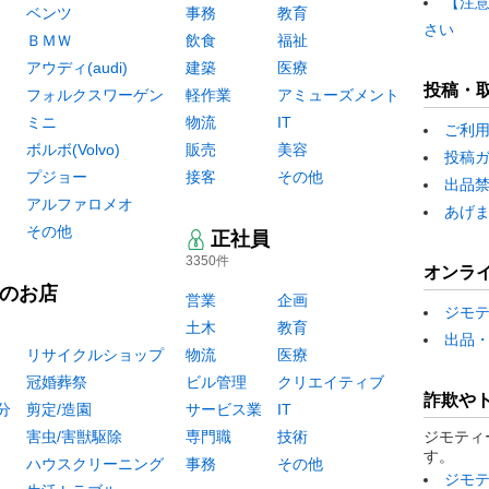
【注
ベンツ
事務
教育
さい
ＢＭＷ
飲食
福祉
アウディ(audi)
建築
医療
投稿・
フォルクスワーゲン
軽作業
アミューズメント
ミニ
物流
IT
ご利
ボルボ(Volvo)
販売
美容
投稿
プジョー
接客
その他
出品
アルファロメオ
あげ
その他
正社員
3350件
オンラ
のお店
営業
企画
ジモ
土木
教育
出品
リサイクルショップ
物流
医療
冠婚葬祭
ビル管理
クリエイティブ
詐欺や
分
剪定/造園
サービス業
IT
害虫/害獣駆除
専門職
技術
ジモティ
す。
ハウスクリーニング
事務
その他
ジモ