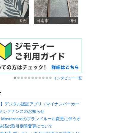
0円
日南市
0円
インタビュー一覧
せ
要】デジタル認証アプリ（マイナンバーカー
メンテナンスのお知らせ
A・Mastercardのブランドルール変更に伴うオ
決済の取引期限変更について