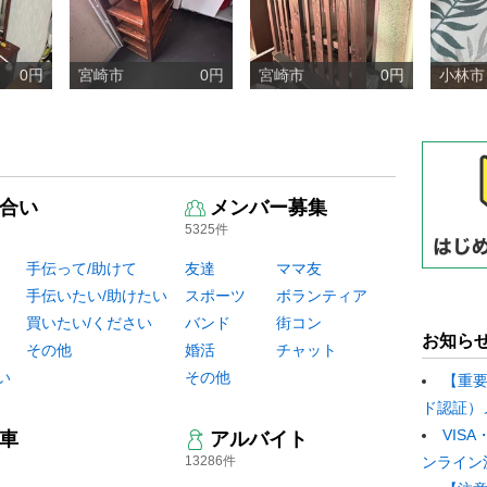
0円
宮崎市
0円
宮崎市
0円
小林市
合い
メンバー募集
5325件
手伝って/助けて
友達
ママ友
手伝いたい/助けたい
スポーツ
ボランティア
買いたい/ください
バンド
街コン
お知ら
その他
婚活
チャット
い
その他
【重
ド認証）
VIS
車
アルバイト
13286件
ンライン