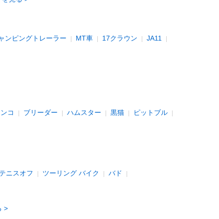
ャンピングトレーラー
MT車
17クラウン
JA11
インコ
ブリーダー
ハムスター
黒猫
ピットブル
テニスオフ
ツーリング バイク
バド
る