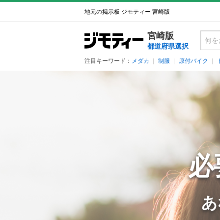
地元の掲示板 ジモティー 宮崎版
宮崎版
都道府県選択
注目キーワード：
メダカ
制服
原付バイク
必
あ