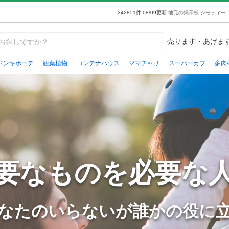
242851件 08/09更新
地元の掲示板 ジモティー
ドンキホーテ
観葉植物
コンテナハウス
ママチャリ
スーパーカブ
多肉
要なものを必要な
なたのいらないが誰かの役に