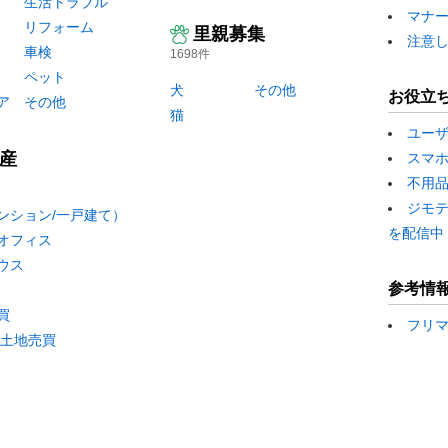
生活トラブル
マナ
リフォーム
里親募集
注意
車検
1698件
ペット
犬
その他
お役立
ア
その他
猫
ユー
産
スマ
不用
ジモ
ンション/一戸建て）
を配信中
オフィス
ウス
参考情
買
フリ
/土地売買