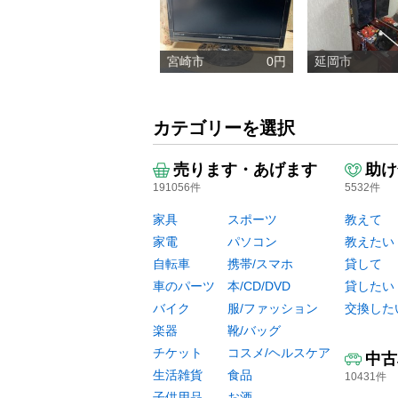
宮崎市
0円
延岡市
カテゴリーを選択
売ります・あげます
助け
191056件
5532件
家具
スポーツ
教えて
家電
パソコン
教えたい
自転車
携帯/スマホ
貸して
車のパーツ
本/CD/DVD
貸したい
バイク
服/ファッション
交換した
楽器
靴/バッグ
チケット
コスメ/ヘルスケア
中古
生活雑貨
食品
10431件
子供用品
お酒