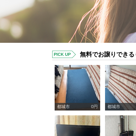
無料でお譲りできる
PICK UP
都城市
0円
都城市