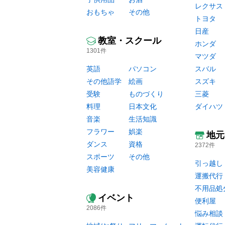
レクサス
おもちゃ
その他
トヨタ
日産
教室・スクール
ホンダ
1301件
マツダ
英語
パソコン
スバル
その他語学
絵画
スズキ
受験
ものづくり
三菱
料理
日本文化
ダイハツ
音楽
生活知識
フラワー
娯楽
地元
ダンス
資格
2372件
スポーツ
その他
引っ越し
美容健康
運搬代行
不用品処
イベント
便利屋
2086件
悩み相談