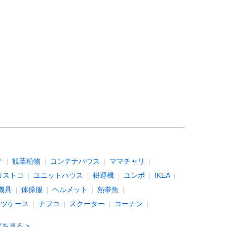
テ
観葉植物
コンテナハウス
ママチャリ
コストコ
ユニットハウス
耕運機
ユンボ
IKEA
機具
体操服
ヘルメット
熱帯魚
ーツケース
ナフコ
スクーター
コーナン
グを見る