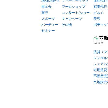
地域/お祭り
フリーマーケット
運転代行
展示会
ワークショップ
家事代行
育児
コンサート/ショー
グルメ
スポーツ
キャンペーン
美容
パーティー
その他
ボディケ
セミナー
不動
6414件
賃貸（マ
レンタル
シェアハ
短期賃貸
不動産売
土地販売