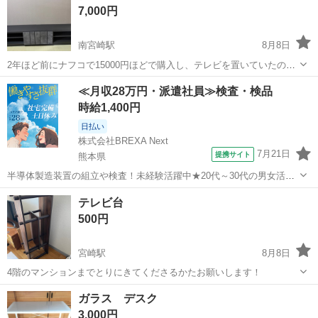
7,000円
南宮崎駅
8月8日
2年ほど前にナフコで15000円ほどで購入し、テレビを置いていたので
すが模様替えでずっと暗所にて保管していました。 ずっと置いていて
宮崎
宮崎市
南宮崎駅
収納家具
≪月収28万円・派遣社員≫検査・検品
も使い道が無いので購入されたい方がいればどうぞ！ サイズ等は幅
時給1,400円
177.5奥行41になるかと...
日払い
株式会社BREXA Next
7月21日
提携サイト
熊本県
半導体製造装置の組立や検査！未経験活躍中★20代～30代の男女活躍
中★ワンルーム寮完備！赴任旅費会社負担！マイカー通勤OK！無料駐
熊本
その他
テレビ台
車場あり！正社員登用あり！《熊本県菊池郡大津町》 人気の工場のお
500円
仕事 ◇半導体製造装置の組立...
宮崎駅
8月8日
4階のマンションまでとりにきてくださるかたお願いします！
宮崎
宮崎市
宮崎駅
収納家具
ガラス デスク
3,000円