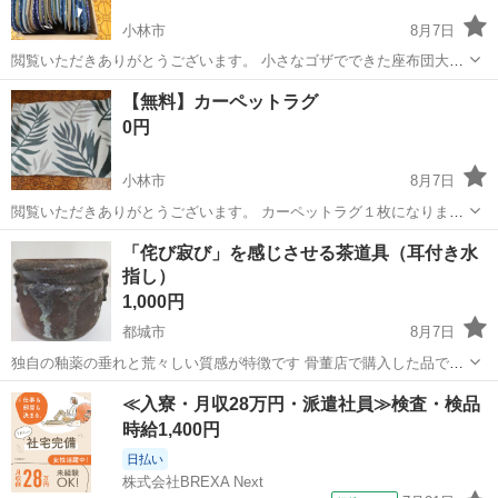
小林市
8月7日
閲覧いただきありがとうございます。 小さなゴザでできた座布団大量
にあります。 一つあたりのおおよそのサイズは４０ｘ４０ｃｍ程度で
宮崎
小林市
カーペット/マット/ラグ
ゴザ
【無料】カーペットラグ
す。 柄は様々です。 入用の方いらっしゃいましたら、ご検討くださ
0円
い。 ...
小林市
8月7日
閲覧いただきありがとうございます。 カーペットラグ１枚になりま
す。 約１４０ｃｍ ｘ 約１００ｃｍ 裏のふちは結構よれています
宮崎
小林市
カーペット/マット/ラグ
カーペットラグ
「侘び寂び」を感じさせる茶道具（耳付き水
が、入用の方いらっしゃいましたら、ご検討ください。 お取引場所は
指し）
吉都線の飯...
1,000円
都城市
8月7日
独自の釉薬の垂れと荒々しい質感が特徴です 骨董店で購入した品で、
使い込まれた味わいと風情を醸し出しています 用途 : インテリア・
宮崎
都城市
インテリア雑貨/小物
≪入寮・月収28万円・派遣社員≫検査・検品
花器等々 高さ : 14 直径 : 17
時給1,400円
日払い
株式会社BREXA Next