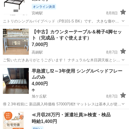
オンライン決済
宮崎駅
8月8日
ニトリのシングルパイプベッド（PB101-S BK）です。 大きな傷やサ
ビはなく、比較的きれいな状態です。 工具を持ってきてくだされば解
宮崎
宮崎市
宮崎駅
ベッド
【中古】カウンターテーブル＆椅子4脚セッ
体して運ぶことも可能かと思います。 ・収納ケースが入る高さ（床下
ト（完成品・すぐ使えます）
約24cm） ...
7,000円
高鍋駅
8月7日
​ご覧いただきありがとうございます！ ​ナチュラルな木目調天板とシン
プルなホワイトフレームのカウンターテーブル＋椅子 4脚のセットで
宮崎
児湯郡
高鍋駅
ダイニングセット
早急渡し❗2～3年使用 シングルベッドフレー
す。 ​スリムなデザインなのでお部屋のスペースを圧迫せず、朝食用の
ムのみ
デスク、リモートワークやP...
4,000円
旭ケ丘駅
8月7日
🉐️ 2.3年程前に 新品購入時価格 57000円程❗ マットレスは基本人が使っ
てた物はお渡し出来ないので廃棄しました。 ❇️此方の都合となります
宮崎
延岡市
旭ケ丘駅
ベッド
≪月収28万円・派遣社員≫検査・検品
が‥リフォーム前に使えるお品大物なので。なるべく 早目の受け渡し
時給1,400円
希望です😌 ...