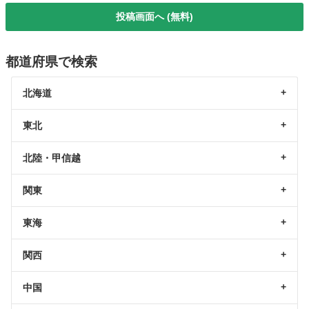
投稿画面へ (無料)
都道府県で検索
北海道
東北
北陸・甲信越
関東
東海
関西
中国