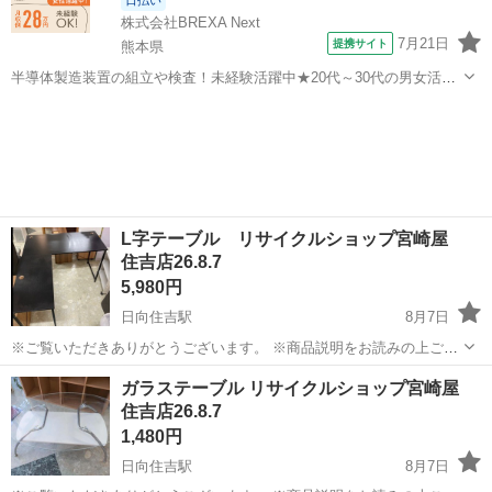
日払い
株式会社BREXA Next
7月21日
提携サイト
熊本県
半導体製造装置の組立や検査！未経験活躍中★20代～30代の男女活躍
中★ワンルーム寮完備！赴任旅費会社負担！マイカー通勤OK！無料駐
熊本
その他
車場あり！正社員登用あり！《熊本県菊池郡大津町》 人気の工場のお
仕事 ◇半導体製造装置の組立...
L字テーブル リサイクルショップ宮崎屋
住吉店26.8.7
5,980円
日向住吉駅
8月7日
※ご覧いただきありがとうございます。 ※商品説明をお読みの上ご納
得の上でご購入お願い致します 。 こちらの商品は住吉店にございま
宮崎
宮崎市
日向住吉駅
オフィス用家具
専門
ガラステーブル リサイクルショップ宮崎屋
す。 商品名：L字テーブル 状態：中古品 サイズ 幅 120 奥行
住吉店26.8.7
...
1,480円
日向住吉駅
8月7日