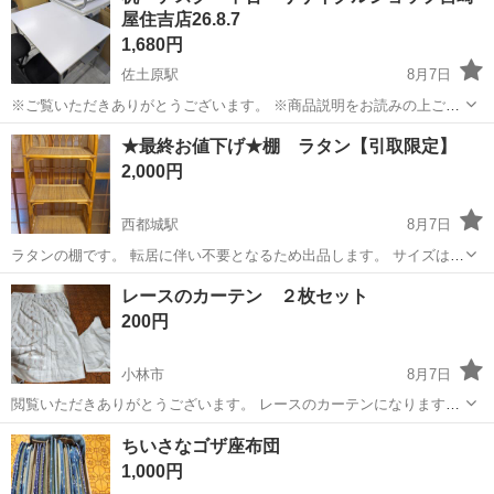
屋住吉店26.8.7
1,680円
佐土原駅
8月7日
※ご覧いただきありがとうございます。 ※商品説明をお読みの上ご納
得の上でご購入お願い致します 。 こちらの商品は住吉店にございま
宮崎
宮崎市
佐土原駅
オフィス用家具
デスク
★最終お値下げ★棚 ラタン【引取限定】
す。 商品名：デスク 状態：中古品 現状販売 小傷、使用感がござい
2,000円
ます 幅 100cm...
西都城駅
8月7日
ラタンの棚です。 転居に伴い不要となるため出品します。 サイズは、
高さ約168cm、幅約60cm、奥行約40cmです。 各段の高さは約38cmで
宮崎
都城市
西都城駅
収納家具
ラタン
レースのカーテン ２枚セット
す。 【アピールポイント】状態はいいのでまだまだ使えます！ 引取に
200円
来ていただける...
小林市
8月7日
閲覧いただきありがとうございます。 レースのカーテンになります。
サイズはおおよそ以下です。 幅 １００ｃｍ 長さ １７０ｃｍ 上記
宮崎
小林市
カーテン、ブラインド
セット
ちいさなゴザ座布団
は１枚あたりのサイズで、出品は２枚セットです。 入用の方いらっし
1,000円
ゃい...