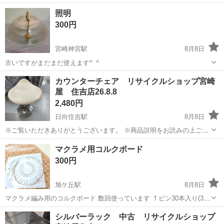
宮崎
宮崎市
宮崎神宮駅
照明器具
照明
300円
宮崎神宮駅
8月8日
古いですがまだまだ使えます^_^
宮崎
宮崎市
宮崎神宮駅
照明器具
カウンターチェア リサイクルショップ宮崎
屋 住吉店26.8.8
2,480円
日向住吉駅
8月8日
※ご覧いただきありがとうございます。 ※商品説明をお読みの上ご納
得の上でご購入お願い致します 。 こちらの商品は住吉店にございま
宮崎
宮崎市
日向住吉駅
椅子
カウンター
マクラメ用コルクボード
す。 商品名：カウンターチェアー 状態： 中古品 現状販売 小
300円
傷、使用感がござい...
旭ケ丘駅
8月8日
マクラメ編み用のコルクボード 数回使っています Ｔピン30本入り(3本
使っています) 取りに来れる方よろしくお願いします。
宮崎
延岡市
旭ケ丘駅
家具
シルバーラック 中古 リサイクルショップ