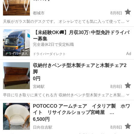
都城市
8月8日
天板がガラス製のデスクです。 オシャレでとても気に入って使ってい
ました。 家族構成がかわり、幼児向けの家具に入れ替えをしており、
宮崎
都城市
オフィス用家具
【未経験OK🚚】月収30万↑中型免許ドライバ
使ってくださる方へお譲りしたいと思い出品いたしました。 高さ 約
ー募集
77cm 幅 約...
完全週休2日で安定転職
Ad
ドライバーダイレクト
収納付きベンチ型木製チェアと木製チェア2
脚
0円
宮崎駅
8月8日
早目に引き取りに来てくれる方 収納付きベンチ型木製チェアと木製チ
ェア2脚
宮崎
宮崎市
宮崎駅
椅子
POTOCCO アームチェア イタリア製 ホワ
イト リサイクルショップ宮崎屋 …
6,500円
日向住吉駅
8月8日