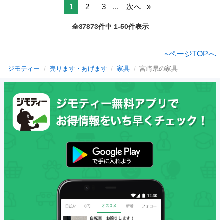
1
2
3
...
次へ
全37873件中 1-50件表示
ページTOPへ
ジモティー
売ります・あげます
家具
宮崎県の家具