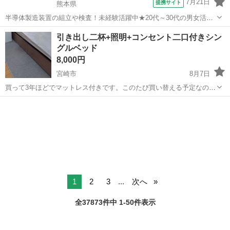
7月21日
提携サイト
熊本県
半導体製造装置の組立や検査！未経験活躍中★20代～30代の男女活躍
中★ワンルーム寮完備！赴任旅費会社負担！マイカー通勤OK！無料駐
熊本
その他
引き出し二杯+照明+コンセント二口付きシン
車場あり！正社員登用あり！《熊本県菊池郡大津町》 人気の工場のお
グルベッド
仕事 ◇半導体製造装置の組立...
8,000円
宮崎市
8月7日
買って3年ほどでマットレス付きです。このたび買い替える予定なの
で、取りに来てくださる方限定です。 よろしくお願い致します。
宮崎
宮崎市
ベッド
コンセント
1
2
3
...
次へ
全37873件中 1-50件表示