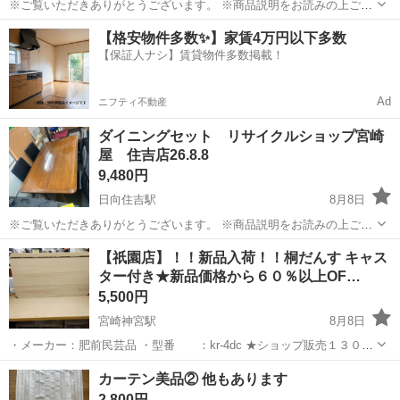
※ご覧いただきありがとうございます。 ※商品説明をお読みの上ご納
得の上でご購入お願い致します 。 こちらの商品は住吉店にございま
宮崎
宮崎市
日向住吉駅
ソファ
アームチェア
【格安物件多数✨】家賃4万円以下多数
す。 商品名：POTOCCO アームチェア イタリア製 ホワイト 状
【保証人ナシ】賃貸物件多数掲載！
態：中古 現状販...
Ad
ニフティ不動産
ダイニングセット リサイクルショップ宮崎
屋 住吉店26.8.8
9,480円
日向住吉駅
8月8日
※ご覧いただきありがとうございます。 ※商品説明をお読みの上ご納
得の上でご購入お願い致します こちらの商品は住吉店にございます。
宮崎
宮崎市
日向住吉駅
テーブル
ダイニング
【祇園店】！！新品入荷！！桐だんす キャス
商品名： ダイニングセット 状態： 中古品 テーブルキズあり ※現
ター付き★新品価格から６０％以上OF…
物ご確認のう...
5,500円
宮崎神宮駅
8月8日
・メーカー：肥前民芸品 ・型番 ：kr-4dc ★ショップ販売１３００
０円の商品が大特価！！★ 高い調湿性: 湿気が多いときは水分を吸
宮崎
宮崎市
宮崎神宮駅
収納家具
カーテン美品② 他もあります
い、乾燥しているときは放出します。 防虫・防火性: 虫が嫌う成分...
2,800円