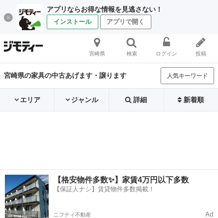
アプリならお得な情報を見逃さない！
インストール
アプリで開く
宮崎県
検索
ログイン
投稿
宮崎県の家具の中古あげます・譲ります
人気キーワード
エリア
ジャンル
詳細
新着順
【格安物件多数✨】家賃4万円以下多数
【保証人ナシ】賃貸物件多数掲載！
Ad
ニフティ不動産