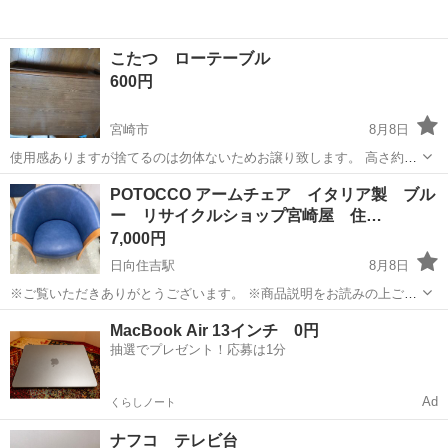
こたつ ローテーブル
600円
宮崎市
8月8日
使用感ありますが捨てるのは勿体ないためお譲り致します。 高さ約
30cm 横105cm 縦75cmです。
宮崎
宮崎市
テーブル
POTOCCO アームチェア イタリア製 ブル
ー リサイクルショップ宮崎屋 住…
7,000円
日向住吉駅
8月8日
※ご覧いただきありがとうございます。 ※商品説明をお読みの上ご納
得の上でご購入お願い致します 。 こちらの商品は住吉店にございま
宮崎
宮崎市
日向住吉駅
椅子
アームチェア
MacBook Air 13インチ 0円
す。 商品名：POTOCCO アームチェア イタリア製 ブルー 状態：
抽選でプレゼント！応募は1分
中古 現状販売...
Ad
くらしノート
ナフコ テレビ台