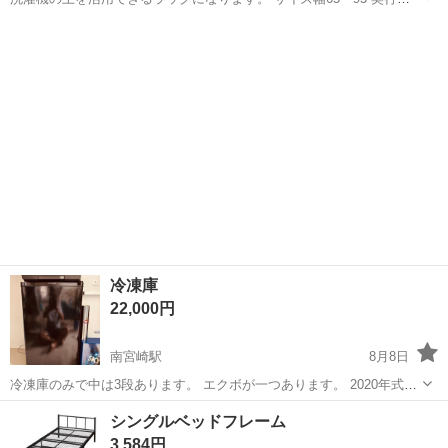
52 高さ186 傾き防止のパーツと予備のネジ、ネジを止める部品、組み
宮崎
宮崎市
南方駅
収納家具
立て説明書をおつけします。
冷凍庫
22,000円
南宮崎駅
8月8日
冷凍庫のみで中は3段あります。 エクボが一つあります。 2020年式で
ものすごく冷えます 1人で持てないので自宅でお願い致します♪ トライ
宮崎
宮崎市
南宮崎駅
家具
シングルベッドフレーム
アルやハピネスとかストックようにどうでしょう よろしくお願い致し
3,584円
ます♪