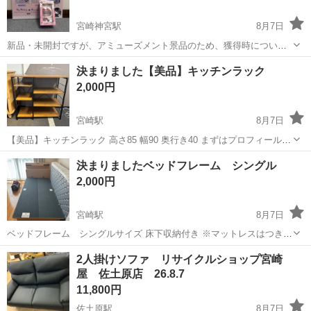
宮崎神宮駅
8月7日
新品・未開封ですが、アミューズメント景品のため、獲得時についた
箱の細かな傷やへこみがある場合がございます。また、自宅保管品と
宮崎
宮崎市
宮崎神宮駅
収納家具
新品
決まりました【美品】キッチンラック
なりますので、あらかじめご了承ください。 ご理解いただける方の
2,000円
み、ご購入をお願いいたします。
宮崎駅
8月7日
【美品】キッチンラック 高さ85 幅90 奥行き40 まずはプロフィール文
章をご確認下さい。 引き取りに来ていただいても構いません。 配送の
宮崎
宮崎市
宮崎駅
家具
ラック
決まりましたベッドフレーム シングル
場合は、別途宮崎市内なら3000円〜、それ以外であれば5000円〜要相
2,000円
談で頂け...
宮崎駅
8月7日
ベッドフレーム シングルサイズ 床下収納付き ※マットレスはつきま
せん 現在バラしてありますが取説ありますので 組み立ては簡単です
宮崎
宮崎市
宮崎駅
寝具
2人掛けソファ リサイクルショップ宮崎
まずはプロフィール文章をご確認下さい。 引き取りに来ていただいて
屋 佐土原店 26.8.7
も構いません。 配送...
11,800円
佐土原駅
8月7日