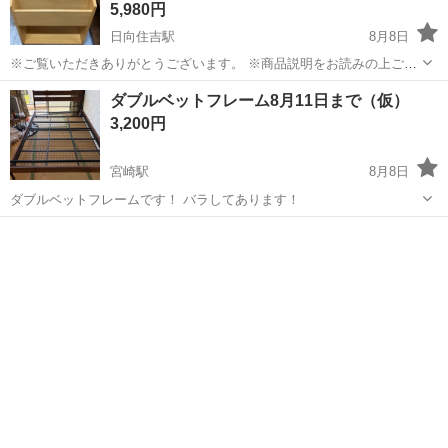
5,980円
日向住吉駅
8月8日
※ご覧いただきありがとうございます。 ※商品説明をお読みの上ご納
得の上でご購入お願い致します 。 こちらの商品は住吉店にございま
宮崎
宮崎市
日向住吉駅
収納家具
マガジンラック
ダブルベットフレーム8月11日まで（仮）
す。 商品名：マガジンラック 状態：中古品 現状販売 ※現物ご確認
3,200円
のうえでご判断くだ...
宮崎駅
8月8日
ダブルベットフレームです！ バラしてあります！
宮崎
宮崎市
宮崎駅
ベッド
ダブルベット