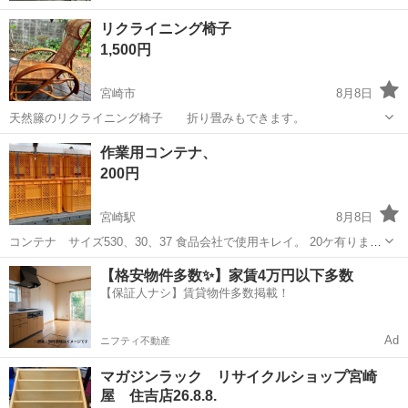
リクライニング椅子
1,500円
宮崎市
8月8日
天然籐のリクライニング椅子 折り畳みもできます。
宮崎
宮崎市
家具
作業用コンテナ、
200円
宮崎駅
8月8日
コンテナ サイズ530、30、37 食品会社で使用キレイ。 20ケ有りま
す。
宮崎
宮崎市
宮崎駅
オフィス用家具
コンテナ
【格安物件多数✨】家賃4万円以下多数
【保証人ナシ】賃貸物件多数掲載！
Ad
ニフティ不動産
マガジンラック リサイクルショップ宮崎
屋 住吉店26.8.8.