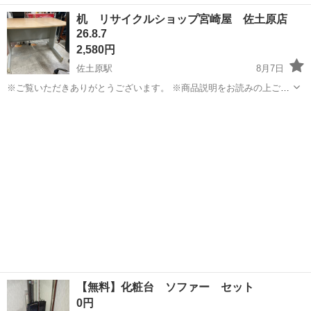
得の上でご購入お願い致します 。 こちらの商品は住吉店にございま
宮崎
宮崎市
日向住吉駅
家具
センター
机 リサイクルショップ宮崎屋 佐土原店
す。 商品名：センター テーブル 状態：中古品 現状販売 幅
26.8.7
120cm 奥行 ...
2,580円
佐土原駅
8月7日
※ご覧いただきありがとうございます。 ※商品説明をお読みの上ご納
得の上でご購入お願い致します。 商品名：机 状態： 中古品 サイズ
宮崎
宮崎市
佐土原駅
オフィス用家具
場所
幅 105 奥行 70 高さ 65 ※現物ご確...
【無料】化粧台 ソファー セット
0円