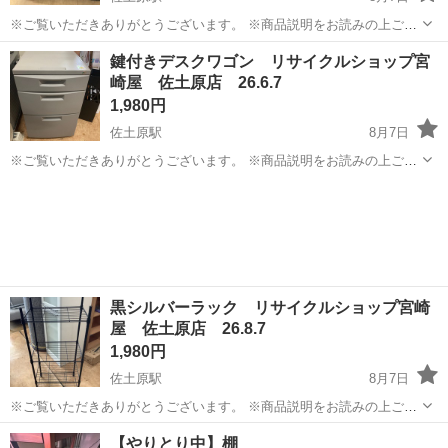
※ご覧いただきありがとうございます。 ※商品説明をお読みの上ご納
得の上でご購入お願い致します。 商品名：2人掛けソファ 状態： 中
宮崎
宮崎市
佐土原駅
ソファ
場所
鍵付きデスクワゴン リサイクルショップ宮
古品 美品 ※現物ご確認の上ご判断ください。 ※お値下げはご遠
崎屋 佐土原店 26.6.7
慮...
1,980円
佐土原駅
8月7日
※ご覧いただきありがとうございます。 ※商品説明をお読みの上ご納
得の上でご購入お願い致します 商品名：鍵付きデスクワゴン 状態：
宮崎
宮崎市
佐土原駅
収納家具
ワゴン
中古 ※現物ご確認のうえでご判断ください。 ※お値下げはご遠慮く
ださい。 ※...
黒シルバーラック リサイクルショップ宮崎
屋 佐土原店 26.8.7
1,980円
佐土原駅
8月7日
※ご覧いただきありがとうございます。 ※商品説明をお読みの上ご納
得の上でご購入お願い致します 商品名：黒シルバーラック 状態： 中
宮崎
宮崎市
佐土原駅
収納家具
ラック
【やりとり中】棚
古 サイズ 幅 44 奥行 28.5 高さ 97 ※現...