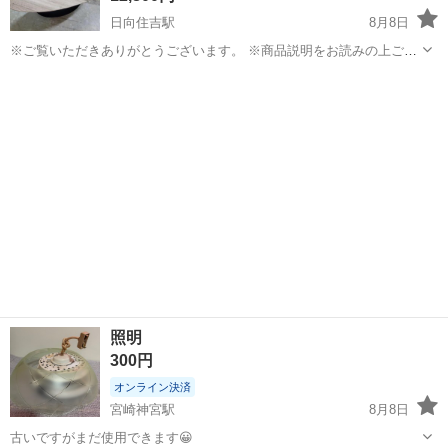
日向住吉駅
8月8日
※ご覧いただきありがとうございます。 ※商品説明をお読みの上ご納
得の上でご購入お願い致します 。 こちらの商品は住吉店にございま
宮崎
宮崎市
日向住吉駅
テーブル
クレート
す。 商品名：クレート&バレル センターテーブル 状態： 中古
品 現状販売 幅 ...
照明
300円
オンライン決済
宮崎神宮駅
8月8日
古いですがまだ使用できます😀