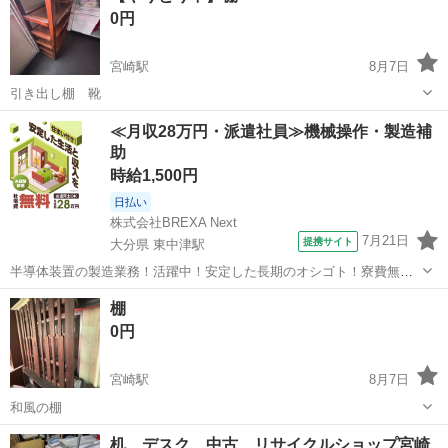
0円
宮崎駅
8月7日
引き出し棚 靴
宮崎
宮崎市
宮崎駅
収納家具
≪月収28万円・派遣社員≫機械操作・製造補
助
時給1,500円
日払い
株式会社BREXA Next
7月21日
提携サイト
大分県 東中津駅
半導体装置の製造業務！活躍中！安定した長期のオシゴト！寮費無料
★赴任旅費会社負担◎20代～40代の男性活躍中★未経験活躍中！高時
大分
中津市
東中津駅
その他
棚
給1,500円！《大分県中津市》 人気の工場のお仕事 ◇半導体装置内部
0円
のシート製造◇ ＊クリー...
宮崎駅
8月7日
和風の棚
宮崎
宮崎市
宮崎駅
収納家具
机 デスク 中古 リサイクルショップ宮崎