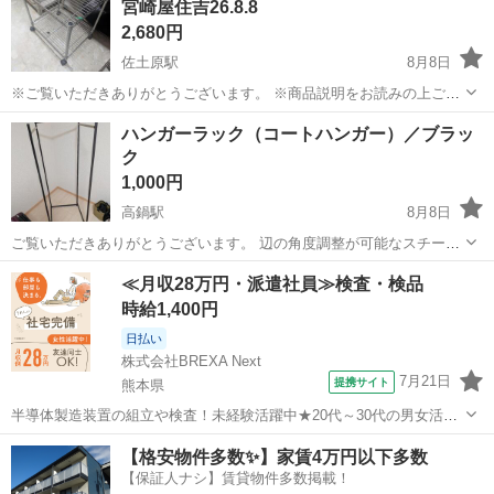
宮崎屋住吉26.8.8
2,680円
佐土原駅
8月8日
※ご覧いただきありがとうございます。 ※商品説明をお読みの上ご納
得の上でご購入お願い致します 。 こちらの商品は住吉店にございま
宮崎
宮崎市
佐土原駅
収納家具
ラック
ハンガーラック（コートハンガー）／ブラッ
す。 商品名：シルバーラック 状態：中古品 現状販売 ※現物ご確認
ク
のうえでご判断くだ...
1,000円
高鍋駅
8月8日
ご覧いただきありがとうございます。 辺の角度調整が可能なスチール
製のハンガーラック（コートハンガー）です。 使用シーンや部屋のス
宮崎
児湯郡
高鍋駅
収納家具
≪月収28万円・派遣社員≫検査・検品
ペースに合わせて角度を調整してお使いいただけます。 スタイリッシ
時給1,400円
ュなブラックで、洋服やコートの収...
日払い
株式会社BREXA Next
7月21日
提携サイト
熊本県
半導体製造装置の組立や検査！未経験活躍中★20代～30代の男女活躍
中★ワンルーム寮完備！赴任旅費会社負担！マイカー通勤OK！無料駐
熊本
その他
【格安物件多数✨】家賃4万円以下多数
車場あり！正社員登用あり！《熊本県菊池郡大津町》 人気の工場のお
【保証人ナシ】賃貸物件多数掲載！
仕事 ◇半導体製造装置の組立...