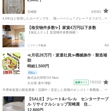
宮崎駅
8月8日
4,5年ほど使用したカーテンです。 薄いベージュ？グレー？オフホワイ
ト？ とにかく白ではないです。 素人採寸で上の幅105cm、下の幅
宮崎
宮崎市
宮崎駅
家具
カーテン
【格安物件多数✨】家賃4万円以下多数
141cm、高さ200cm、 無印かニトリがナフコ、あたりで購入したと思
【保証人ナシ】賃貸物件多数掲載！
いますが不明です...
Ad
ニフティ不動産
≪月収28万円・派遣社員≫機械操作・製造補
助
時給1,500円
日払い
株式会社BREXA Next
7月21日
提携サイト
大分県 東中津駅
半導体装置の製造業務！活躍中！安定した長期のオシゴト！寮費無料
★赴任旅費会社負担◎20代～40代の男性活躍中★未経験活躍中！高時
大分
中津市
東中津駅
その他
【SALE】クレート&バレル センターテーブ
給1,500円！《大分県中津市》 人気の工場のお仕事 ◇半導体装置内部
ル リサイクルショップ宮崎屋 住…
のシート製造◇ ＊クリー...
12,800円