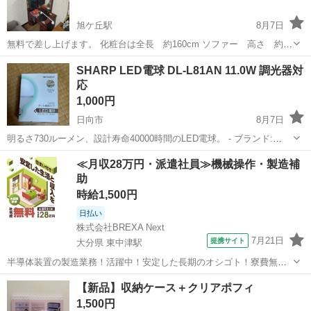
旭ケ丘駅
8月7日
無料で差し上げます。 化粧台は全長 約160cm ソファー 高さ 約
80cm 近々、処分予定です。
宮崎
延岡市
旭ケ丘駅
椅子
SHARP LED電球 DL-L81AN 11.0W 調光器対
応
1,000円
日向市
8月7日
明るさ730ルーメン、設計寿命40000時間のLED電球。 - ブランド:
SHARP - モデル: DL-L81AN - 消費電力: 11.0W - 明るさ: 730ルーメン -
宮崎
日向市
照明器具
LED電球
≪月収28万円・派遣社員≫機械操作・製造補
設計寿命: 40000時間 - 口金: ...
助
時給1,500円
日払い
株式会社BREXA Next
7月21日
提携サイト
大分県 東中津駅
半導体装置の製造業務！活躍中！安定した長期のオシゴト！寮費無料
★赴任旅費会社負担◎20代～40代の男性活躍中★未経験活躍中！高時
大分
中津市
東中津駅
その他
【新品】収納ケース＋クリアポフィ
給1,500円！《大分県中津市》 人気の工場のお仕事 ◇半導体装置内部
1,500円
のシート製造◇ ＊クリー...