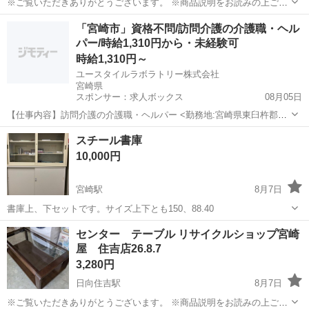
※ご覧いただきありがとうございます。 ※商品説明をお読みの上ご納
得の上でご購入お願い致します 。 こちらの商品は住吉店にございま
宮崎
宮崎市
日向住吉駅
テーブル
ガラス
「宮崎市」資格不問/訪問介護の介護職・ヘル
す。 商品名：ガラステーブル 状態：中古品 現状販売 小傷、錆、使
パー/時給1,310円から・未経験可
用感がございます...
時給1,310円～
ユースタイルラボラトリー株式会社
宮崎県
スポンサー：求人ボックス
08月05日
【仕事内容】訪問介護の介護職・ヘルパー <勤務地:宮崎県東臼杵郡門
川町など> 障がいなどで身体が動かせないご利用者のご自宅に訪問
アルバイト・パート
スチール書庫
し、ご自宅での生活を支援する、見守りがメインの訪問介護のお仕事
10,000円
です。もちろん直行直帰OK。 <仕事内容...
宮崎駅
8月7日
書庫上、下セットです。サイズ上下とも150、88.40
宮崎
宮崎市
宮崎駅
オフィス用家具
書庫
センター テーブル リサイクルショップ宮崎
屋 住吉店26.8.7
3,280円
日向住吉駅
8月7日
※ご覧いただきありがとうございます。 ※商品説明をお読みの上ご納