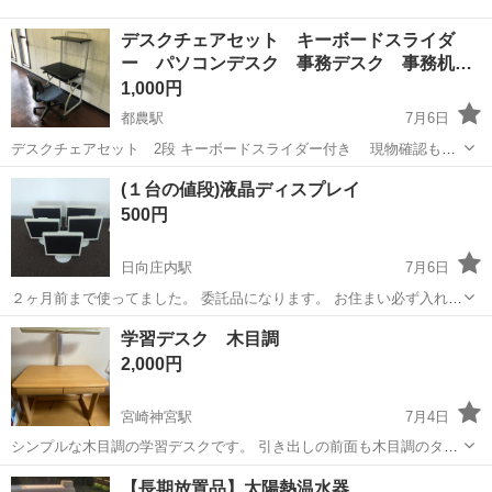
デスクチェアセット キーボードスライダ
ー パソコンデスク 事務デスク 事務机
…
1,000円
都農駅
7月6日
デスクチェアセット 2段 キーボードスライダー付き 現物確認もご
対応可能です 椅子、破れ汚れあります ノークレームノーリターンでお
宮崎
児湯郡
都農駅
オフィス用家具
デスク
(１台の値段)液晶ディスプレイ
願い致します。
500円
日向庄内駅
7月6日
２ヶ月前まで使ってました。 委託品になります。 お住まい必ず入れて
問い合わせ下さい。 早めの引き取り優先させて頂きます。
宮崎
都城市
日向庄内駅
オフィス用家具
学習デスク 木目調
2,000円
宮崎神宮駅
7月4日
シンプルな木目調の学習デスクです。 引き出しの前面も木目調のタイ
プです。 利用される方にお譲りします。 サイズは画像最後にあります
宮崎
宮崎市
宮崎神宮駅
オフィス用家具
デスク
【長期放置品】太陽熱温水器
ので、参考にしてください。