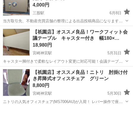
4,000円
三股駅
6月8日
当方取引先、不動産売買店舗の整理による出品投稿商品になります。
鍵施錠ﾀﾞｲﾔﾙ開閉式耐火金庫になります。 格安にとお譲りします。 取
宮崎
都城市
三股駅
オフィス用家具
自己紹介
【祇園店】オススメ良品！ワークフィット会
引時に鍵施錠ﾀﾞｲﾔﾙ番号を教えます。 質問及び取引に関しては、当方
議テーブル キャスター付き 幅180×…
自己紹介欄に記載があり...
18,980円
宮崎神宮駅
5月31日
キャスター脚付きで柔軟なレイアウト変更に対応可能！会議テーブル
が入荷！ 折り畳みもできるので会議や商談、ほか作業用などにも大活
宮崎
宮崎市
宮崎神宮駅
オフィス用家具
キャスター
【祇園店】オススメ良品！ニトリ 肘掛け付
躍な商品です◎ サイズ：幅180×高さ73×奥行き60 🔻店舗にて同時販売
き昇降式オフィスチェア グリーン
中です。 ご来店順...
8,800円
宮崎神宮駅
5月30日
ニトリの人気オフィスチェア(MS7006AU)が入荷！ レバー操作で座面
高さ調節可能◎アームアップタイプでデスク下へも収納しやすい！ サ
宮崎
宮崎市
宮崎神宮駅
オフィス用家具
イズ：幅57×高さ95×奥行き65 🔻店舗にて同時販売中です。 ご来店順
にご案内さ...