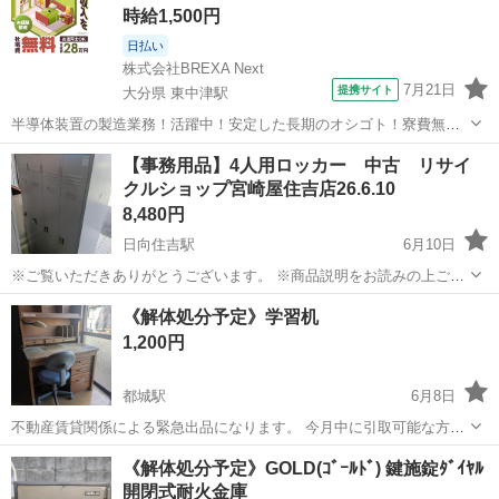
時給1,500円
日払い
株式会社BREXA Next
7月21日
提携サイト
大分県 東中津駅
半導体装置の製造業務！活躍中！安定した長期のオシゴト！寮費無料
★赴任旅費会社負担◎20代～40代の男性活躍中★未経験活躍中！高時
大分
中津市
東中津駅
その他
【事務用品】4人用ロッカー 中古 リサイ
給1,500円！《大分県中津市》 人気の工場のお仕事 ◇半導体装置内部
クルショップ宮崎屋住吉店26.6.10
のシート製造◇ ＊クリー...
8,480円
日向住吉駅
6月10日
※ご覧いただきありがとうございます。 ※商品説明をお読みの上ご納
得の上でご購入お願い致します 。 こちらの商品は住吉店にございま
宮崎
宮崎市
日向住吉駅
オフィス用家具
事務用品
《解体処分予定》学習机
す。 商品名：4人用ロッカー 状態：中古品 現状販売 ※現物ご確認の
1,200円
うえでご判断くだ...
都城駅
6月8日
不動産賃貸関係による緊急出品になります。 今月中に引取可能な方に
お譲りします。 来月には解体処分致します。 詳細は、当方自己紹介欄
宮崎
都城市
都城駅
オフィス用家具
自己紹介
《解体処分予定》GOLD(ｺﾞｰﾙﾄﾞ) 鍵施錠ﾀﾞｲﾔﾙ
に記載があります。 そちらを必ず熟読閲覧してからお願い申し上げま
開閉式耐火金庫
す