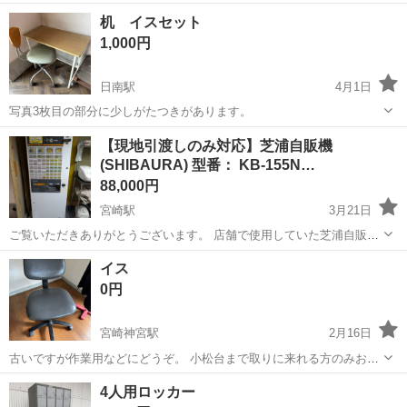
行き45センチ高さ38センチ
宮崎
宮崎市
南宮崎駅
オフィス用家具
ロー
机 イスセット
1,000円
日南駅
4月1日
写真3枚目の部分に少しがたつきがあります。
宮崎
日南市
日南駅
オフィス用家具
イス
【現地引渡しのみ対応】芝浦自販機
(SHIBAURA) 型番： KB-155N…
88,000円
宮崎駅
3月21日
ご覧いただきありがとうございます。 店舗で使用していた芝浦自販機
製の自動券売機（KB-155NNシリーズ）をお譲りします。 現在も正常
宮崎
宮崎市
宮崎駅
オフィス用家具
自動券売機
イス
に動作することを確認済みです。 これからお店を始める方、コストを
0円
抑えて導入し...
宮崎神宮駅
2月16日
古いですが作業用などにどうぞ。 小松台まで取りに来れる方のみお願
いします。
宮崎
宮崎市
宮崎神宮駅
オフィス用家具
4人用ロッカー