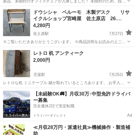
新品、未開封のオフィスチェアが入庫しました！ 未開封のため、段ボ
ールに収納されたままです。 最大20度のロッキング機能を搭載し、長
宮崎
宮崎市
宮崎駅
オフィス用家具
オフィス
ドウシシャ ベルーモ 木製デスク リサ
時間のデスクワークでも快適な姿勢をサポートするメッシュ素材のオ
イクルショップ宮崎屋 佐土原店 26.…
フィスチェアです。 ...
4,280円
佐土原駅
7月27日
※ご覧いただきありがとうございます。 ※商品説明をお読みの上ご納
得の上でご購入お願い致します。 商品名：ドウシシャ ベルーモ 木
宮崎
宮崎市
佐土原駅
オフィス用家具
ベルーモ
レトロ 机 アンティーク
製デスク 状態： 中古品 ※現物ご確認の上ご判断ください。 ※お値
2,000円
下げはご遠慮ください。 ...
児湯郡
7月25日
レトロな机 ミニテーブル 鍵が取れているところあります。 お手入れ
をしてお使いくださいm(__)m
宮崎
児湯郡
オフィス用家具
【未経験OK🚚】月収30万↑中型免許ドライバ
ー募集
完全週休2日で安定転職
Ad
ドライバーダイレクト
≪月収28万円・派遣社員≫機械操作・製造補
助