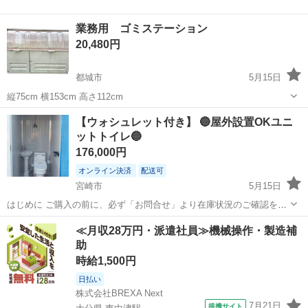
業務用 ゴミステーション
20,480円
都城市
5月15日
縦75cm 横153cm 高さ112cm
宮崎
都城市
オフィス用家具
業務用
【ウォシュレット付き】 🔵屋外設置OKユニ
ットトイレ🔵
176,000円
オンライン決済
配送可
宮崎市
5月15日
はじめに ご購入の前に、必ず「お問合せ」より在庫状況のご確認をお
願いいたします。 -----------------------------------------------------------------...
宮崎
宮崎市
オフィス用家具
ウォシュレット
≪月収28万円・派遣社員≫機械操作・製造補
助
時給1,500円
日払い
株式会社BREXA Next
7月21日
提携サイト