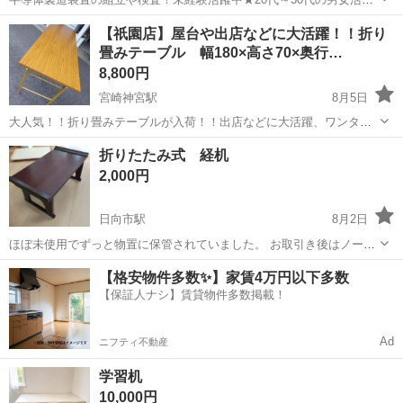
中★ワンルーム寮完備！赴任旅費会社負担！マイカー通勤OK！無料駐
熊本
その他
【祇園店】屋台や出店などに大活躍！！折り
車場あり！正社員登用あり！《熊本県菊池郡大津町》 人気の工場のお
畳みテーブル 幅180×高さ70×奥行…
仕事 ◇半導体製造装置の組立...
8,800円
宮崎神宮駅
8月5日
大人気！！折り畳みテーブルが入荷！！出店などに大活躍、ワンタッ
チで折り畳み可能です◎ サイズ：幅180×高さ70×奥行き60 🔻店舗にて
宮崎
宮崎市
宮崎神宮駅
オフィス用家具
屋台
折りたたみ式 経机
同時販売中です。 ご来店順にご案内させて頂いておりますのでお取り
2,000円
置き・値下げはでき...
日向市駅
8月2日
ほぼ未使用でずっと物置に保管されていました。 お取引き後はノーク
レームノーリターンでお願いいたします。 ※たまに猫を預かっていま
宮崎
日向市
日向市駅
オフィス用家具
【格安物件多数✨】家賃4万円以下多数
す。ご理解のある方でお願いいたします。
【保証人ナシ】賃貸物件多数掲載！
Ad
ニフティ不動産
学習机
10,000円