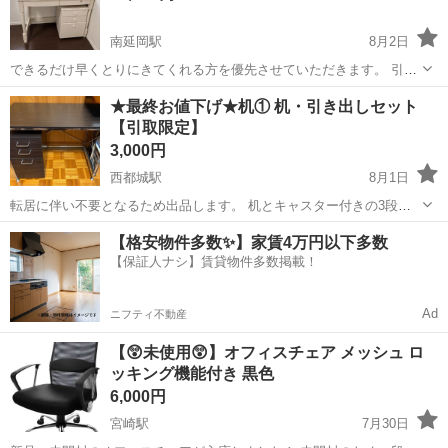
南延岡駅
8月2日
できるだけ早くとりにきてくれる方を優先させていただきます。 引き
渡しまでになるべく綺麗にしてお渡ししますが、 使用感ありです。 ナ
宮崎
延岡市
南延岡駅
オフィス用家具
★最終お値下げ★机① 机・引き出しセット
フコて12万円で購入しています。 鍵穴も取れてしまっているのでご理
【引取限定】
解いただける方のみ よろ...
3,000円
西都城駅
8月1日
転居に伴い不要となるため出品します。 机とキャスター付きの3段の
引き出しのセットです。 ・机 サイズ:高さ×幅×奥行[cm] 約
宮崎
都城市
西都城駅
オフィス用家具
セット
【格安物件多数✨】家賃4万円以下多数
70×90×52 ・引き出し サイズ:高さ×幅×奥行[cm] 約60×30×40 大型
【保証人ナシ】賃貸物件多数掲載！
の...
Ad
ニフティ不動産
【😲未使用😲】オフィスチェア メッシュ ロ
ッキング機能付き 黒色
6,000円
宮崎駅
7月30日