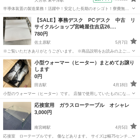
大分県 東中津駅
半導体装置の製造業務！活躍中！安定した長期のオシゴト！寮費無料
★赴任旅費会社負担◎20代～40代の男性活躍中★未経験活躍中！高時
大分
中津市
東中津駅
その他
【SALE】事務デスク PCデスク 中古 リ
給1,500円！《大分県中津市》 人気の工場のお仕事 ◇半導体装置内部
サイクルショップ宮崎屋住吉店26.…
のシート製造◇ ＊クリー...
780円
佐土原駅
5月7日
※ご覧いただきありがとうございます。 ※商品説明をお読みの上ご納
得の上でご購入お願い致します 。 こちらの商品は住吉店にございま
宮崎
宮崎市
佐土原駅
オフィス用家具
デスク
小型ウォーマー（ヒーター）まとめてお譲り
す。 商品名：事務デスク 状態：中古品 現状販売 小傷、使用感がご
します
ざいます 幅 60c...
0円
田吉駅
4月18日
小型のウォーマー（ヒーター）です。 店舗で使用していたものになり
ます。 ・動作確認はしていません（現状渡し） ・複数台あります（ま
宮崎
宮崎市
田吉駅
オフィス用家具
ヒーター
応接室用 ガラスローテーブル オシャレ
とめて引き取り歓迎） ・使用感あり これからの季節や、ちょっとした
3,000円
暖房にいかがでしょうか。...
南宮崎駅
4月5日
応接室 ローテーブルです。 傷などあります。 サイズは幅75センチ奥