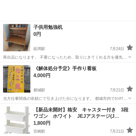
子供用勉強机
0円
延岡駅
7月24日
再出品になります。 不要になったため、取りにきてくれる方を優先に
お譲りします。
宮崎
延岡市
延岡駅
オフィス用家具
譲り
《解体処分予定》手作り看板
4,000円
都城駅
7月21日
当方仕事関係の依頼にて引き上げた分になります。 都城市内でｶﾗｵｹ、
飲食店がありましたが、数年前に閉店した分になります。 今回不動産
宮崎
都城市
都城駅
オフィス用家具
【新品未開封】格安 キャスター付き 3段
売買にて解体売却契約が決まりましたので引き上げ残置物になりま
ワゴン ホワイト JEJアステージ(J…
す。 手作り感がありますが、ﾘﾆ...
1,800円
宮崎駅
7月21日