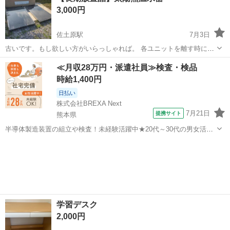
3,000円
佐土原駅
7月3日
古いです。もし欲しい方がいらっしゃれば。 各ユニットを離す時に、
1,2箇所ほどユニット間の送水蛇腹の劣化が見られました。 古いものな
宮崎
宮崎市
佐土原駅
オフィス用家具
≪月収28万円・派遣社員≫検査・検品
ので、要メンテ修理品という前提で引きとっていただければと存じま
時給1,400円
す。
日払い
株式会社BREXA Next
7月21日
提携サイト
熊本県
半導体製造装置の組立や検査！未経験活躍中★20代～30代の男女活躍
中★ワンルーム寮完備！赴任旅費会社負担！マイカー通勤OK！無料駐
熊本
その他
車場あり！正社員登用あり！《熊本県菊池郡大津町》 人気の工場のお
仕事 ◇半導体製造装置の組立...
学習デスク
2,000円