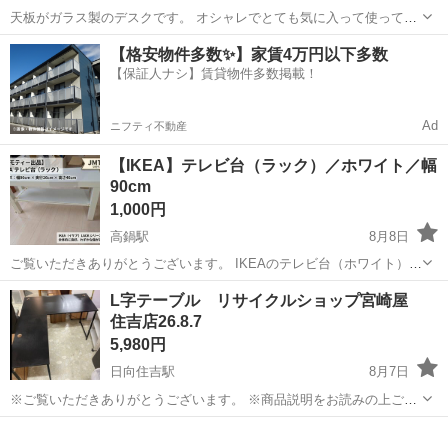
天板がガラス製のデスクです。 オシャレでとても気に入って使ってい
ました。 家族構成がかわり、幼児向けの家具に入れ替えをしており、
宮崎
都城市
オフィス用家具
【格安物件多数✨】家賃4万円以下多数
使ってくださる方へお譲りしたいと思い出品いたしました。 高さ 約
【保証人ナシ】賃貸物件多数掲載！
77cm 幅 約...
Ad
ニフティ不動産
【IKEA】テレビ台（ラック）／ホワイト／幅
90cm
1,000円
高鍋駅
8月8日
ご覧いただきありがとうございます。 ​IKEAのテレビ台（ホワイト）で
す。 シンプルなデザインで、どんなお部屋にも合わせやすいと思いま
宮崎
児湯郡
高鍋駅
オフィス用家具
IKEA
L字テーブル リサイクルショップ宮崎屋
す。 下段に収納スペースもあるため、AV機器や小物の整理にも便利で
住吉店26.8.7
す。 ​■ サイズ（約...
5,980円
日向住吉駅
8月7日
※ご覧いただきありがとうございます。 ※商品説明をお読みの上ご納
得の上でご購入お願い致します 。 こちらの商品は住吉店にございま
宮崎
宮崎市
日向住吉駅
オフィス用家具
専門
す。 商品名：L字テーブル 状態：中古品 サイズ 幅 120 奥行