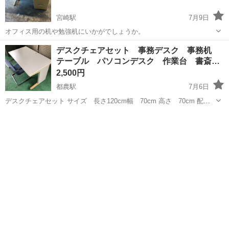
宮崎駅
7月9日
オフィス用の机や勉強机にいかがでしょうか。
宮崎
宮崎市
宮崎駅
オフィス用家具
オフィス
デスクチェアセット 事務デスク 事務机
テーブル パソコンデスク 作業台 書斎…
2,500円
都農駅
7月6日
デスクチェアセット サイズ 長さ120cm幅 70cm 高さ 70cm 配線
口付き 同じようなセットが2セットあります。掲載価格は1セットの価
宮崎
児湯郡
都農駅
オフィス用家具
デスク
格になります。 現物確認もご対応可能です。 ノークレームノーリター
ンでお願いします。