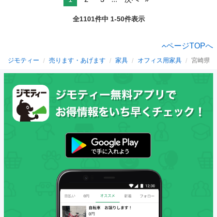
全1101件中 1-50件表示
ページTOPへ
ジモティー
売ります・あげます
家具
オフィス用家具
宮崎県の