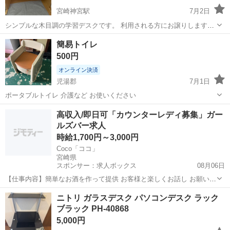
宮崎神宮駅
7月2日
シンプルな木目調の学習デスクです。 利用される方にお譲りします。
サイズは画像最後にありますので、参考にしてください。
宮崎
宮崎市
宮崎神宮駅
オフィス用家具
デスク
簡易トイレ
500円
オンライン決済
児湯郡
7月1日
ポータブルトイレ 介護など お使いください
宮崎
児湯郡
オフィス用家具
トイレ
高収入/即日可「カウンターレディ募集」ガー
ルズバー求人
時給1,700円～3,000円
Coco「ココ」
宮崎県
スポンサー：求人ボックス
08月06日
【仕事内容】簡単なお酒を作って提供 お客様と楽しくお話し お願いす
るのはコレだけです お酒の作り方など、お仕事については丁寧にご説
アルバイト・パート
ニトリ ガラスデスク パソコンデスク ラック
明します! いきなり「これお願いね」なんてことはないので、安心して
ブラック PH-40868
ください サポート力には自信がある...
5,000円