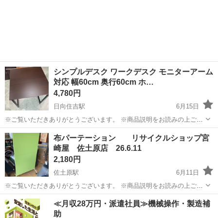
シンプルデスク ワークデスク モニターアーム
対応 幅60cm 奥行60cm ホ…
4,780円
日向住吉駅
6月15日
※ご覧いただきありがとうございます。 ※商品説明をお読みの上ご納
得の上でご購入お願い致します 。 こちらの商品は住吉店にございま
宮崎
宮崎市
日向住吉駅
オフィス用家具
デスク
布パーテーション リサイクルショップ宮
す。 商品名：シンプルデスク ワークデスク モニターアーム対応 幅
崎屋 佐土原店 26.6.11
60cm 奥行60cm...
2,180円
佐土原駅
6月11日
※ご覧いただきありがとうございます。 ※商品説明をお読みの上ご納
得の上でご購入お願い致します。 商品名：布パーテーション 状態：
宮崎
宮崎市
佐土原駅
オフィス用家具
場所
≪月収28万円・派遣社員≫機械操作・製造補
中古品 サイズ 幅 80 高さ 160 ※現物ご確認の...
助