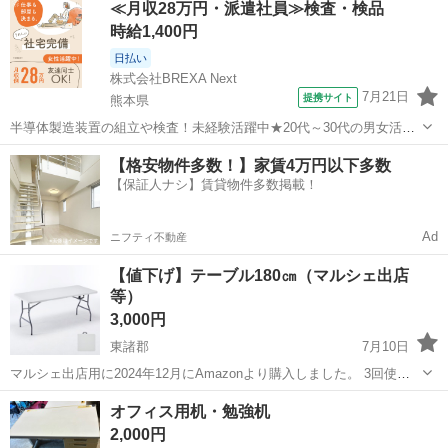
≪月収28万円・派遣社員≫検査・検品
す。 商品名：折りたたみチェア 状態： 中古品 ※現物ご確認のう
時給1,400円
えでご判断ください...
日払い
株式会社BREXA Next
7月21日
提携サイト
熊本県
半導体製造装置の組立や検査！未経験活躍中★20代～30代の男女活躍
中★ワンルーム寮完備！赴任旅費会社負担！マイカー通勤OK！無料駐
熊本
その他
【格安物件多数！】家賃4万円以下多数
車場あり！正社員登用あり！《熊本県菊池郡大津町》 人気の工場のお
【保証人ナシ】賃貸物件多数掲載！
仕事 ◇半導体製造装置の組立...
Ad
ニフティ不動産
【値下げ】テーブル180㎝（マルシェ出店
等）
3,000円
東諸郡
7月10日
マルシェ出店用に2024年12月にAmazonより購入しました。 3回使用
しましたが、ひとまわり小さいサイズを買い直したので出品します。
宮崎
東諸郡
オフィス用家具
マルシェ
オフィス用机・勉強机
耐荷重120キロとのことで、しっかりしています。 サイズは写真をご
2,000円
確認ください。...