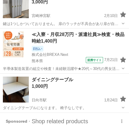
3,000円
宮崎神宮駅
2月10日
鍵は1つしかついておりません。 扉のラッチが不具合があり扉が自然
と開くところがあります。 現物確認して決めていただいてかまいませ
宮崎
宮崎市
宮崎神宮駅
オフィス用家具
≪入寮・月収28万円・派遣社員≫検査・検品
ん。
時給1,400円
日払い
株式会社BREXA Next
7月21日
提携サイト
熊本県
半導体製造装置の組立や検査！未経験活躍中★20代～30代の男女活躍
中★ワンルーム寮完備！赴任旅費会社負担！マイカー通勤OK！無料駐
熊本
その他
ダイニングテーブル
車場あり！正社員登用あり！《熊本県菊池郡大津町》 人気の工場のお
1,000円
仕事 ◇半導体製造装置の組立...
日向市駅
1月24日
ダイニングテーブルになります。 椅子なしです。
宮崎
日向市
日向市駅
オフィス用家具
ダイニング