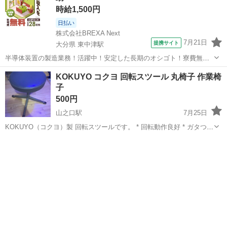
時給1,500円
日払い
株式会社BREXA Next
7月21日
提携サイト
大分県 東中津駅
半導体装置の製造業務！活躍中！安定した長期のオシゴト！寮費無料
★赴任旅費会社負担◎20代～40代の男性活躍中★未経験活躍中！高時
大分
中津市
東中津駅
その他
KOKUYO コクヨ 回転スツール 丸椅子 作業椅
給1,500円！《大分県中津市》 人気の工場のお仕事 ◇半導体装置内部
子
のシート製造◇ ＊クリー...
500円
山之口駅
7月25日
KOKUYO（コクヨ）製 回転スツールです。 * 回転動作良好 * ガタつき
なし * 座面破れなし * 使用に伴う小傷・スレあり * 作業用、ガレー
宮崎
都城市
山之口駅
オフィス用家具
ジ、事務所、店舗などにおすすめ 中古品のため現状渡しとなります。