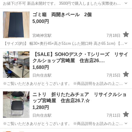
お値下げ不可 新品未開封です。 3500円で購入しましたら実際使わな
かったので出品します。 在庫は4つあります。 必要な数だけ欲しい方
宮崎
宮崎市
宮崎駅
オフィス用家具
キャスター
ゴミ箱 両開きペール 2個
はコメントくださればご対応させていただきます。 サイズは画像に載
5,000円
せてます。 キャスター...
宮崎神宮駅
7月18日
【サイズ(約)】 幅30×奥行45×高さ51cm (ふた開口時 高さ65.1cm) 【適
応ポリ袋サイズ(約)】 幅65×高さ75cm以上 【原料樹脂】 本体·ふた·ペ
宮崎
宮崎市
宮崎神宮駅
オフィス用家具
【SALE】SOHOデスク・Tシリーズ リサイ
ダル·ペダルロット·キャスター：ポリプロピレン 袋止め...
クルショップ宮崎屋 住吉店26.…
1,680円
日向住吉駅
7月15日
※ご覧いただきありがとうございます。 ※商品説明をお読みの上ご納
得の上でご購入お願い致します。 ※こちらは住吉店になります。 商品
宮崎
宮崎市
日向住吉駅
オフィス用家具
デスク
ニトリ 折りたたみチェア リサイクルショ
名：SOHOデスク・Tシリーズ 状態： 中古品 サイズ
ップ宮崎屋 住吉店26.7.☆
W1000×D700×H7...
1,280円
日向住吉駅
7月11日
※ご覧いただきありがとうございます。 ※商品説明をお読みの上ご納
得の上でご購入お願い致します 。 こちらの商品は住吉店にございま
宮崎
宮崎市
日向住吉駅
オフィス用家具
折りたたみ