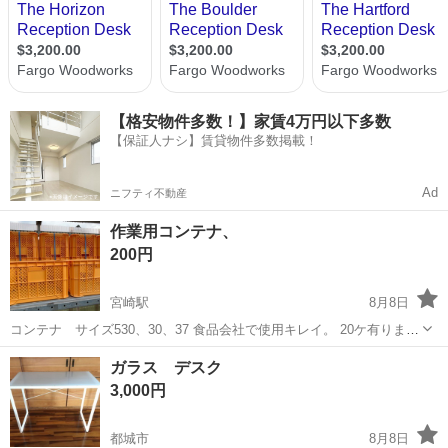
【格安物件多数！】家賃4万円以下多数
【保証人ナシ】賃貸物件多数掲載！
Ad
ニフティ不動産
作業用コンテナ、
200円
宮崎駅
8月8日
コンテナ サイズ530、30、37 食品会社で使用キレイ。 20ケ有りま
す。
宮崎
宮崎市
宮崎駅
オフィス用家具
コンテナ
ガラス デスク
3,000円
都城市
8月8日