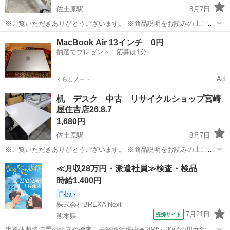
佐土原駅
8月7日
※ご覧いただきありがとうございます。 ※商品説明をお読みの上ご納
得の上でご購入お願い致します。 商品名：机 状態： 中古品 サイズ
宮崎
宮崎市
佐土原駅
オフィス用家具
場所
MacBook Air 13インチ 0円
幅 105 奥行 70 高さ 65 ※現物ご確...
抽選でプレゼント！応募は1分
Ad
くらしノート
机 デスク 中古 リサイクルショップ宮崎
屋住吉店26.8.7
1,680円
佐土原駅
8月7日
※ご覧いただきありがとうございます。 ※商品説明をお読みの上ご納
得の上でご購入お願い致します 。 こちらの商品は住吉店にございま
宮崎
宮崎市
佐土原駅
オフィス用家具
デスク
≪月収28万円・派遣社員≫検査・検品
す。 商品名：デスク 状態：中古品 現状販売 小傷、使用感がござい
時給1,400円
ます 幅 100cm...
日払い
株式会社BREXA Next
7月21日
提携サイト
熊本県
半導体製造装置の組立や検査！未経験活躍中★20代～30代の男女活躍