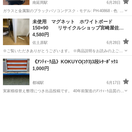
南延岡駅
6月28日
ガラスと金属製のブラックパソコンデスク - モデル: PH-40868 - 色: ブ
ラック - 素材: 強化ガラス、金属 サイズは実測で、幅62.5、奥行56.5、
宮崎
延岡市
南延岡駅
オフィス用家具
デスク
未使用 マグネット ホワイトボード
高さ125cmほどです。 強化ガラス厚8mm。 ご覧い...
150×90 リサイクルショップ宮崎屋佐…
4,580円
佐土原駅
6月28日
※ご覧いただきありがとうございます。 ※商品説明をお読みの上ご納
得の上でご購入お願い致します。 商品名：マグネット ホワイトボー
宮崎
宮崎市
佐土原駅
オフィス用家具
マグネット
《ｱﾝﾃｨｰｸ品》KOKUYO(ｺｸﾖ)3段ﾚﾀｰﾎﾞｯｸｽ
ド 150×90 状態： 未使用 ※現物ご確認の上ご判断ください。 ...
1,000円
都城駅
6月17日
実家模様替え整理につき出品投稿です。 40年前製造のｱﾝﾃｨｰｸ品質の3
段ﾚﾀｰﾎﾞｯｸｽです。 質問及び取引に関しては、当方自己紹介欄に記載が
宮崎
都城市
都城駅
オフィス用家具
KOKUYO
あります。 そちらを必ず熟読閲覧していただき、返信意思表示をお願
い申し上げます。