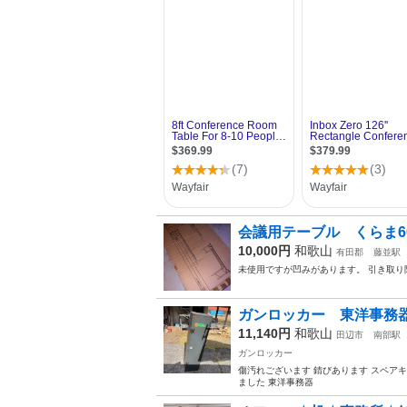
会議用テーブル くらま6
10,000円
和歌山
有田郡
藤並駅
未使用ですが凹みがあります。 引き取り
ガンロッカー 東洋事務器
11,140円
和歌山
田辺市
南部駅
ガンロッカー
傷汚れございます 錆びあります スペアキ
ました 東洋事務器