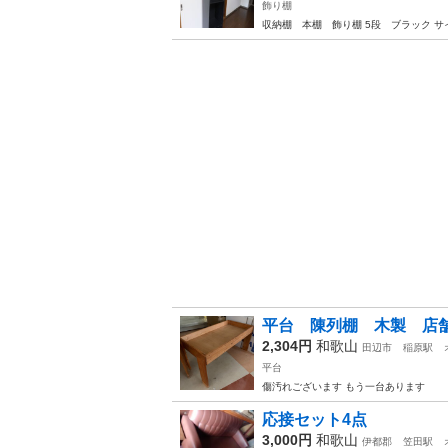
飾り棚
収納棚 本棚 飾り棚 5段 ブラック サ
平台 陳列棚 木製 
2,304円
和歌山
田辺市
稲原駅
平台
傷汚れございます もう一台あります
応接セット4点
3,000円
和歌山
伊都郡
笠田駅