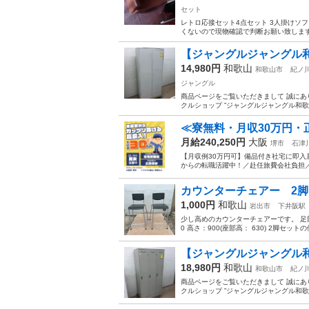
セット
レトロ応接セット4点セット 3人掛けソフ
くないので現物確認で判断お願い致しま
【ジャングルジャングル和歌
14,980円
和歌山
和歌山市
紀ノ
ジャングル
商品ページをご覧いただきまして 誠にあ
クルショップ ”ジャングルジャングル和歌
≪寮無料・月収30万円・
月給240,250円
大阪
堺市
石津
【月収例30万円可】備品付き社宅に即入
からの転職活躍中！／赴任旅費会社負担／
カウンターチェアー 2
1,000円
和歌山
岩出市
下井阪駅
少し高めのカウンターチェアーです。 足部(一
0 高さ：900(座部高： 630) 2脚セッ
【ジャングルジャングル和歌
18,980円
和歌山
和歌山市
紀ノ
商品ページをご覧いただきまして 誠にあ
クルショップ ”ジャングルジャングル和歌