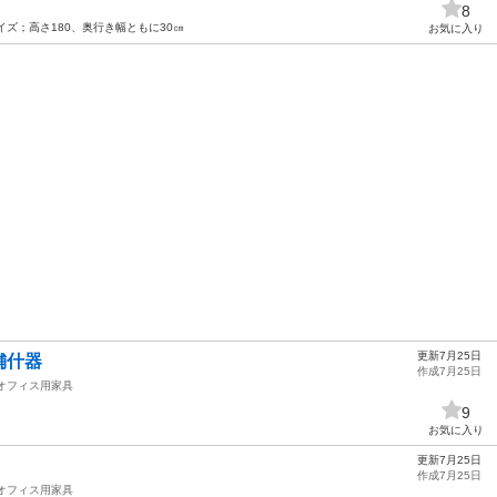
8
イズ；高さ180、奥行き幅ともに30㎝
お気に入り
更新7月25日
店舗什器
作成7月25日
オフィス用家具
9
お気に入り
更新7月25日
作成7月25日
オフィス用家具