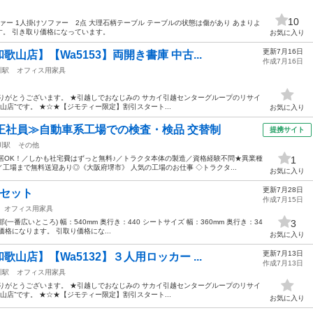
10
ァー 1人掛けソファー 2点 大理石柄テーブル テーブルの状態は傷があり あまりよ
す。 引き取り価格になっています。
お気に入り
更新7月16日
山店】【Wa5153】両開き書庫 中古...
作成7月16日
川駅
オフィス用家具
りがとうございます。 ★引越しでおなじみの サカイ引越センターグループのリサイ
山店”です。 ★☆★【ジモティー限定】割引スタート...
お気に入り
正社員≫自動車系工場での検査・検品 交替制
提携サイト
川駅
その他
居OK！／しかも社宅費はずっと無料♪／トラクタ本体の製造／資格経験不問★異業種
1
工場まで無料送迎あり◎《大阪府堺市》 人気の工場のお仕事 ◇トラクタ...
お気に入り
更新7月28日
脚セット
作成7月15日
オフィス用家具
番広いところ) 幅：540mm 奥行き：440 シートサイズ 幅：360mm 奥行き：34
3
トの価格になります。 引取り価格にな...
お気に入り
更新7月13日
山店】【Wa5132】３人用ロッカー ...
作成7月13日
川駅
オフィス用家具
りがとうございます。 ★引越しでおなじみの サカイ引越センターグループのリサイ
山店”です。 ★☆★【ジモティー限定】割引スタート...
お気に入り