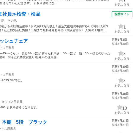
 させていただきます。 引取り価格にな...
お気に入り
正社員≫検査・検品
提携サイト
川駅
その他
業種からの転職活躍中！月収例29万円以上！生活支援物資事前対応可◎即日入寮O
1
備！赴任旅費会社負担！工場まで無料送迎あり◎《大阪府堺市》 人気の工場の...
お気に入り
更新8月3日
メッシュチェア
作成7月30日
ィス用家具
×45cmくらい 奥行48cmほど 背もたれ高さ：50cmほど 幅：50cmほどのゆった
4
可、背もたれ角度変更可能 経年の使用感...
お気に入り
更新7月30日
作成7月29日
ィス用家具
x2035 DIY等に。
4
お気に入り
更新7月28日
作成7月28日
オフィス用家具
き：460 引取り価格になります。
10
お気に入り
更新7月27日
 本棚 5段 ブラック
作成7月27日
フィス用家具