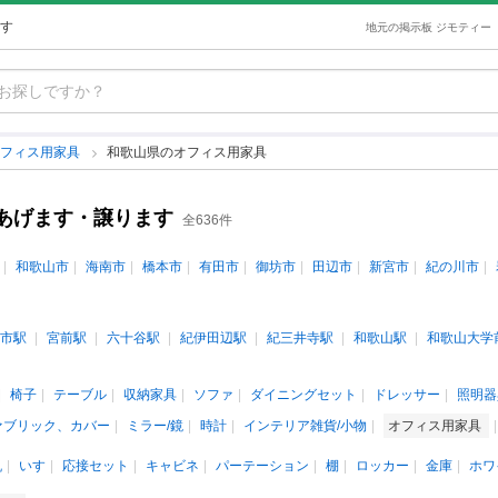
す
地元の掲示板 ジモティー
オフィス用家具
和歌山県のオフィス用家具
あげます・譲ります
全636件
和歌山市
海南市
橋本市
有田市
御坊市
田辺市
新宮市
紀の川市
市駅
宮前駅
六十谷駅
紀伊田辺駅
紀三井寺駅
和歌山駅
和歌山大学
椅子
テーブル
収納家具
ソファ
ダイニングセット
ドレッサー
照明器
ァブリック、カバー
ミラー/鏡
時計
インテリア雑貨/小物
オフィス用家具
机
いす
応接セット
キャビネ
パーテーション
棚
ロッカー
金庫
ホワ