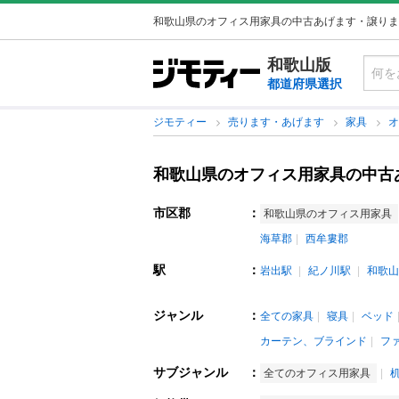
和歌山県のオフィス用家具の中古あげます・譲りま
和歌山版
都道府県選択
ジモティー
売ります・あげます
家具
和歌山県のオフィス用家具の中古
市区郡
：
和歌山県のオフィス用家具
海草郡
西牟婁郡
駅
：
岩出駅
紀ノ川駅
和歌山
ジャンル
：
全ての家具
寝具
ベッド
カーテン、ブラインド
フ
サブジャンル
：
全てのオフィス用家具