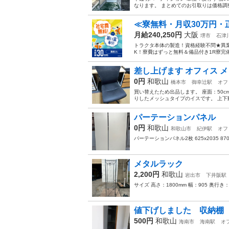
なります。 まとめてのお引取りは価格調整
≪寮無料・月収30万円・
月給240,250円
大阪
堺市
石津
トラクタ本体の製造！資格経験不問★異
K！寮費はずっと無料＆備品付き1R寮完
差し上げます オフィス 
0円
和歌山
橋本市
御幸辻駅
オフ
買い替えたため出品します。 座面：50cm
りしたメッシュタイプのイスです。 上下動
パーテーションパネル
0円
和歌山
和歌山市
紀伊駅
オフ
パーテーションパネル2枚 625x2035 870
メタルラック
2,200円
和歌山
岩出市
下井阪駅
サイズ 高さ：1800mm 幅：905 奥行
値下げしました 収納棚
500円
和歌山
海南市
海南駅
オ