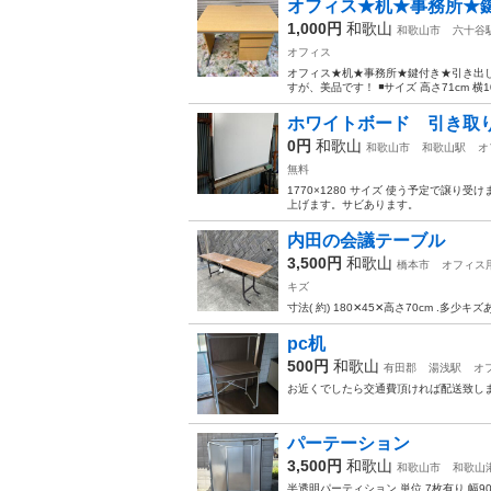
オフィス★机★事務所★
1,000円
和歌山
和歌山市
六十谷
オフィス
オフィス★机★事務所★鍵付き★引き出し
すが、美品です！ ◾️サイズ 高さ71cm 横100c
ホワイトボード 引き取
0円
和歌山
和歌山市
和歌山駅
オ
無料
1770×1280 サイズ 使う予定で譲
上げます。サビあります。
内田の会議テーブル
3,500円
和歌山
橋本市
オフィス
キズ
寸法( 約) 180✕45✕高さ70cm 
pc机
500円
和歌山
有田郡
湯浅駅
オ
お近くでしたら交通費頂ければ配送致し
パーテーション
3,500円
和歌山
和歌山市
和歌山
半透明パーティション 単位 7枚有り 幅900