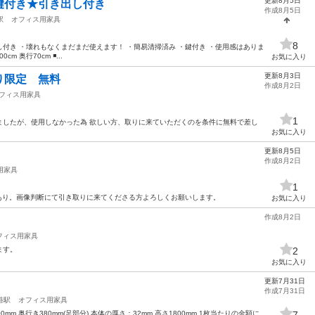
更新8月5日
鍵付き★引き出し付き
作成8月5日
駅
オフィス用家具
8
付き ・壊れもなくまだまだ使えます！ ・簡易清掃済み ・鍵付き ・使用感はありま
m 奥行70cm ◾️...
お気に入り
更新8月3日
り限定 無料
作成8月2日
フィス用家具
1
り受けましたが、使用しなかった為 欲しい方、取りに来ていただくのを条件に無料で差し
お気に入り
更新8月5日
作成8月2日
用家具
1
.多少キズあり。画像判断にて引き取りに来てくださる方よろしくお願いします。
お気に入り
作成8月2日
フィス用家具
ます。
2
お気に入り
更新7月31日
作成7月31日
港駅
オフィス用家具
mm 奥行き380mm(足部分) 本体の厚さ：32mm 高さ1800mm 1枚当たりの金額に
7