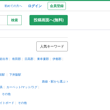
ログイン
会員登録
初めての方へ
投稿画面へ(無料)
検索
人気キーワード
岩出市
有田郡
日高郡
東牟婁郡
伊都郡
前駅
下井阪駅
路線・駅から選ぶ
具
カーペット/マット/ラグ
その他
イトボード
その他