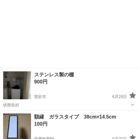
手伝いが難しい...
ステンレス製の棚
900円
曽於市
6月24日
状態良好
鹿児島
曽於市
オフィス用家具
額縁 ガラスタイプ 38cm×14.5cm
100円
薩摩板敷駅
6月21日