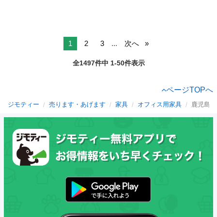
1
2
3
...
次へ
全1497件中 1-50件表示
ページTOPへ
ジモティー
売ります・あげます
家具
オフィス用家具
鹿児島県