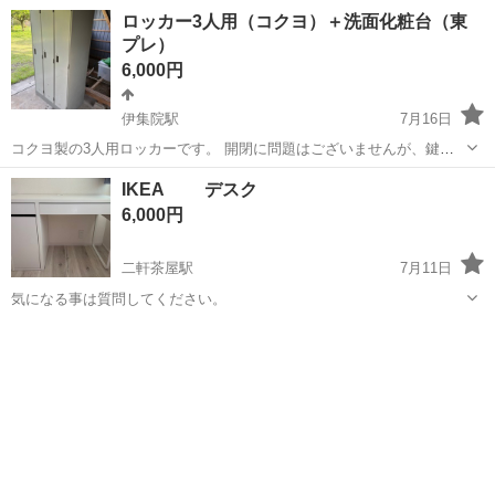
とかではないので 一人暮らしの方とか最適かもです！ 渡す際解体もで
鹿児島
鹿児島市
オフィス用家具
ロッカー3人用（コクヨ）＋洗面化粧台（東
きます！ 取引は基本的に夕方か夜になります！
プレ）
6,000円
伊集院駅
7月16日
コクヨ製の3人用ロッカーです。 開閉に問題はございませんが、鍵は
ないです。 左側面にシール跡があります。 おまけで未使用の東プレ製
鹿児島
日置市
伊集院駅
オフィス用家具
洗面化粧台
IKEA デスク
の洗面化粧台（ミラーキャビネット）をお付けします。 早めに取りに
6,000円
来てくれる方を優先させていた...
二軒茶屋駅
7月11日
気になる事は質問してください。
鹿児島
鹿児島市
二軒茶屋駅
オフィス用家具