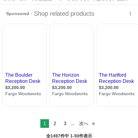
数あります。 サイズは横幅1200×高さ1523mmです。 大きな傷等なく
鹿児島
鹿児島市
上伊集院駅
オフィス用家具
キレイです。 現物確認可能です。お気軽にお問い合わせください。
ポリカーボネート
1
2
3
...
次へ
全1497件中 1-50件表示