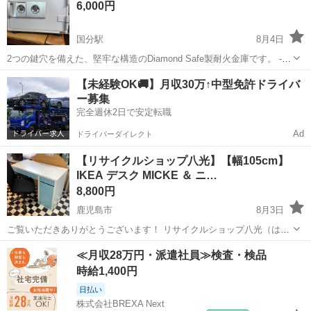
6,000円
が、経年劣化のため...
国分駅
8月4日
2つの鍵穴を備えた、堅牢な構造のDiamond Safe製耐火金庫です。 -
ブランド: Diamond Safe - モデル: DW30-1 - ロック方式: 2キー式 - 内
鹿児島
霧島市
国分駅
オフィス用家具
【未経験OK🚚】月収30万↑中型免許ドライバ
部仕様: トレイ1段付き （W412×D3...
ー募集
完全週休2日で安定転職
Ad
ドライバーダイレクト
【リサイクルショップ八光】【幅105cm】
IKEA デスク MICKE ＆ ニ…
8,800円
鹿児島市
8月3日
ご覧いただきありがとうございます！ リサイクルショップ八光（はっ
こう）です。 シンプルで使いやすいIKEAの大人気デスク
鹿児島
鹿児島市
オフィス用家具
デスク
≪月収28万円・派遣社員≫検査・検品
「MICKE（ミッケ）」と、ニトリのチェアを組み合わせたお得なセッ
時給1,400円
トです。 パソコン作...
日払い
株式会社BREXA Next