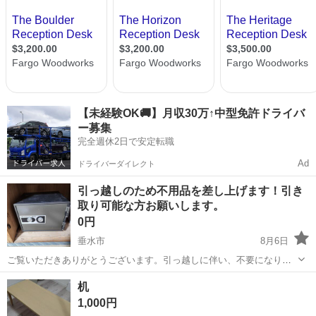
【未経験OK🚚】月収30万↑中型免許ドライバ
ー募集
完全週休2日で安定転職
Ad
ドライバーダイレクト
引っ越しのため不用品を差し上げます！引き
取り可能な方お願いします。
0円
垂水市
8月6日
ご覧いただきありがとうございます。引っ越しに伴い、不要になりま
したので出品します。 ・【商品名】 耐火金庫 ・寸法 幅約41㎝ 奥
鹿児島
垂水市
オフィス用家具
解錠
机
行約33㎝ 高さ約33㎝ ・傷や汚れは経年並みと思います ・中はプラ
1,000円
スチック棚4段です...