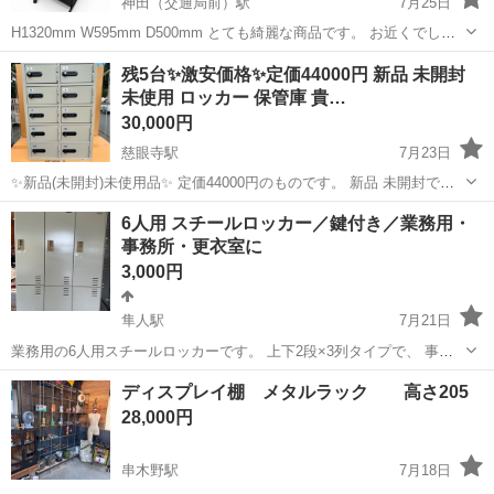
神田（交通局前）駅
7月25日
H1320mm W595mm D500mm とても綺麗な商品です。 お近くでした
ら¥1000~配送も可能です。
鹿児島
鹿児島市
神田（交通局前）駅
オフィス用家具
残5台✨激安価格✨定価44000円 新品 未開封
未使用 ロッカー 保管庫 貴…
30,000円
慈眼寺駅
7月23日
✨新品(未開封)未使用品✨ 定価44000円のものです。 新品 未開封です
が、定価より14000円ほどお安いです❗ ⚠️同じものが5台あります⚠️ 新
鹿児島
鹿児島市
慈眼寺駅
オフィス用家具
保管庫
6人用 スチールロッカー／鍵付き／業務用・
品時付属されてるダンボールにて保管しております。 ❗貴重品入れ❗ ‼
事務所・更衣室に
保...
3,000円
隼人駅
7月21日
業務用の6人用スチールロッカーです。 上下2段×3列タイプで、 事務
所・作業場・更衣室・倉庫などで使用できます。 ・各扉に鍵付き ※一
鹿児島
霧島市
隼人駅
オフィス用家具
KOKUYO
ディスプレイ棚 メタルラック 高さ205
応施錠はできますが、鍵や鍵穴が劣化や錆があり回しにくい、抜き差
28,000円
ししにくい等あるため交換を...
串木野駅
7月18日