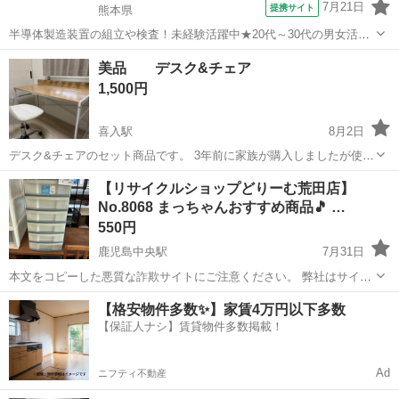
7月21日
提携サイト
熊本県
半導体製造装置の組立や検査！未経験活躍中★20代～30代の男女活躍
中★ワンルーム寮完備！赴任旅費会社負担！マイカー通勤OK！無料駐
熊本
その他
美品 デスク&チェア
車場あり！正社員登用あり！《熊本県菊池郡大津町》 人気の工場のお
1,500円
仕事 ◇半導体製造装置の組立...
喜入駅
8月2日
デスク&チェアのセット商品です。 3年前に家族が購入しましたが使用
はほとんどしていません。 サイズは奥行き60㌢横幅120㌢高さ80㌢(奥
鹿児島
鹿児島市
喜入駅
オフィス用家具
【リサイクルショップどりーむ荒田店】
側の縦型天板含む)作業スペースまでは73㌢ となります。 引き取
No.8068 まっちゃんおすすめ商品🎵 …
り限定にてお安く出...
550円
鹿児島中央駅
7月31日
本文をコピーした悪質な詐欺サイトにご注意ください。 弊社はサイト
内でのクレジット決済や銀行振り込みを致しておりません。 リサイク
鹿児島
鹿児島市
鹿児島中央駅
オフィス用家具
商品
【格安物件多数✨】家賃4万円以下多数
ルショップどりーむ掲載商品を ご覧下さいまして誠にありがとうござ
【保証人ナシ】賃貸物件多数掲載！
います。 どりー...
Ad
ニフティ不動産