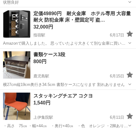
状態良好
鹿児島
曽於市
オフィス用家具
定価49890円 耐火金庫 ホテル専用 大容量
耐火 防犯金庫 床・壁固定可 盗…
32,000円
指宿駅
6月17日
Amazonで購入しました。 思っていたより大きくて別な金庫に買い替
えしました。 新品、未使用ですが、一度撮影のために開封しておりま
鹿児島
指宿市
指宿駅
オフィス用家具
防犯
書類ケース3段
す。 [ワンタッチ解錠システム] 金庫にはスマートタッチスクリーンパ
800円
ネルと先進バイオメトリ...
鹿児島駅
6月15日
横27cm縦19cm奥行き34.5cm 書類ケースになります 割れありません
鹿児島
鹿児島市
鹿児島駅
オフィス用家具
ケース
スタッキングチエア コクヨ
1,540円
上伊集院駅
6月11日
・高さ 75㎝ ・幅×44㎝ ・奥行×40㎝ ・色 オレンジ ・2脚ありま
す ・1脚あたりの金額です。 現物確認できますのでお気軽にお問い合
鹿児島
鹿児島市
上伊集院駅
オフィス用家具
コクヨ