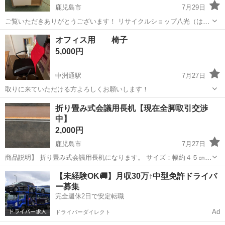
鹿児島市
7月29日
ご覧いただきありがとうございます！ リサイクルショップ八光（はっ
こう）です。 デスク下やリビングなどのちょっとした収納に便利な、
鹿児島
鹿児島市
オフィス用家具
八光
オフィス用 椅子
タマリビングのキャスター付きチェスト（ワゴン）です。 高さ47cm
5,000円
とコンパクト...
中洲通駅
7月27日
取りに来ていただける方よろしくお願いします！
鹿児島
鹿児島市
中洲通駅
オフィス用家具
折り畳み式会議用長机【現在全脚取引交渉
中】
2,000円
鹿児島市
7月27日
商品説明】 折り畳み式会議用長机になります。 サイズ：幅約４５㎝
奥行約１８０㎝ 高さ約７０㎝ 脚部は折り畳みが可能です。 簡易的な
鹿児島
鹿児島市
オフィス用家具
天板
【未経験OK🚚】月収30万↑中型免許ドライバ
ロック機構が付いているため、設置時の安定さは保たれています。 机
ー募集
の天板の下には物が収...
完全週休2日で安定転職
Ad
ドライバーダイレクト