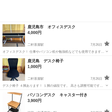
鹿児島市 オフィスデスク
4,000円
二軒茶屋駅
7月26日
オフィスデスク！ 仕事やパソコン机や勉強机などでも使用できます！
高さ70cm 横幅1m20cm 奥行き70cm もう一つ同じがあるなでまとめ買
鹿児島
鹿児島市
二軒茶屋駅
オフィス用家具
オフィス
鹿児島 デスク椅子
いも可能なのでご相談ください！
1,000円
二軒茶屋駅
7月26日
デスク椅子 ４脚あります！ １脚の値段です。 高さも調整可能です
し、キャスターついです！ 他にも同じのあるのでまとめ買い可能で
鹿児島
鹿児島市
二軒茶屋駅
オフィス用家具
デスク
パソコンデスク キャスター付き
す、ご相談ください！
3,900円