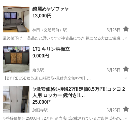
ど> 障がいなどで身体が動かせないご利用者のご自宅に訪問し、ご自
アルバイト・パート
綺麗め✨ソファ✨
宅での生活を支援する、見守りがメインの訪問介護のお仕事です。も
13,000円
ちろん直行直帰OK。 <仕事内容> 見...
神田（交通局前）駅
6月28日
最終値下げ！ 美品だと思いますが中古品につき 気になる方はご遠慮下
さい┏○)) 付属につきましては写真が全てになります 急遽引越しの為
鹿児島
鹿児島市
神田（交通局前）駅
オフィス用家具
171 キリン柄衝立
来て頂ける方優先で お願いします 本日休日の為、時間取れます。
9,000円
姶良駅
6月25日
【BY REUSE姶良店 出張買取•見積完全無料¥0】
✨✨✨✨✨✨✨✨✨✨✨✨✨✨✨✨✨✨✨ 商品名 キリン柄衝立
鹿児島
姶良市
姶良駅
オフィス用家具
✨激安価格✨持帰2万‼️定価8.5万円‼️コクヨ 2
✨✨✨✨✨✨✨✨✨✨✨✨✨✨✨✨✨✨✨ ※注意事項 1、店頭と同時販売の
人用 ロッカー 鏡付き‼️…
為、掲載物の販売...
25,000円
慈眼寺駅
6月25日
✨持帰価格✨ 25000円→2万円 ※当店は記載されているご条件以外の
お値下げ等は一切行っておりません。 表示の価格でご購入される方の
鹿児島
鹿児島市
慈眼寺駅
オフィス用家具
価格
みお問い合わせ下さい。 持帰の場合は私(女)が対応いたしますので お