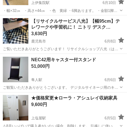
上伊集院駅
6月10日
・幅×32㎝ ・高さ×44㎝ ・色 黄緑 ・6脚あります。 ・金額1脚あ
たりの金額です。 現物確認できますのでお気軽にお問い合わせくださ
鹿児島
鹿児島市
上伊集院駅
オフィス用家具
黄緑
【リサイクルサービス八光】【幅95cm】テ
い。
レワークや学習机に！ ニトリ デスク…
3,630円
鹿児島市
6月8日
ご覧いただきありがとうございます！ リサイクルショップ八光（はっ
こう）です。 ニトリで人気の「ザッキー」シリーズのワークデスクで
鹿児島
鹿児島市
オフィス用家具
ザッキー
NEC42用キャスター付スタンド
す。 落ち着いたダークブラウンの天板にブラックのスチール脚を組み
51,000円
合わせた、どん...
隼人駅
6月6日
ご観覧いただきありがとうございます。 デジタルサイネージ用のキャ
スター付きの台です。装置したまま移動が可能です。 未開封です。取
鹿児島
霧島市
隼人駅
オフィス用家具
キャスター
★価格変更★ローラ・アシュレイ収納家具
りに来られる方限定です。 よろしくお願いします。
9,600円
上塩屋駅
6月5日
⚠️8月いっぱいで購入者がいない場合、削除します。 引越しに伴い家