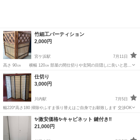
竹細工パーティション
2,000円
宮ケ浜駅
7月11日
高さ 90㎝ 横幅 120㎝ 部屋の間仕切りや玄関の目隠しに良いと思い
ます。
鹿児島
鹿屋市
宮ケ浜駅
オフィス用家具
パーティション
仕切り
3,000円
川内駅
7月5日
幅220*高さ180 掃除やふすま張り替えはご自身でお願致します 交渉OK
鹿児島
薩摩川内市
川内駅
オフィス用家具
ふすま
✨激安価格✨キャビネット 鍵付き‼️
21,000円