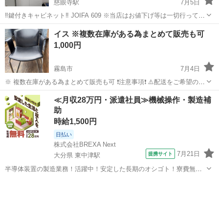
慈眼寺駅
7月5日
‼️鍵付きキャビネット‼️ JOIFA 609 ※当店はお値下げ等は一切行ってお
りません。 表示の価格でご購入される方のみお問い合わせ下さい。
鹿児島
鹿児島市
慈眼寺駅
オフィス用家具
価格
イス ※複数在庫がある為まとめて販売も可
【型番】 ALZ-H36 【サイズ】 高さ 1860 × 幅 880 × ...
1,000円
霧島市
7月4日
※ 複数在庫がある為まとめて販売も可 ❗️注意事項❗️ ⚠️配送をご希望の場
合は別途配送料がかかります⚠️ ※配送料金につきましては、お住まい
鹿児島
霧島市
オフィス用家具
≪月収28万円・派遣社員≫機械操作・製造補
の地域や商品の大きさによって異なりますので、メッセージにてお問
助
い合わせください...
時給1,500円
日払い
株式会社BREXA Next
7月21日
提携サイト
大分県 東中津駅
半導体装置の製造業務！活躍中！安定した長期のオシゴト！寮費無料
★赴任旅費会社負担◎20代～40代の男性活躍中★未経験活躍中！高時
大分
中津市
東中津駅
その他
給1,500円！《大分県中津市》 人気の工場のお仕事 ◇半導体装置内部
のシート製造◇ ＊クリー...