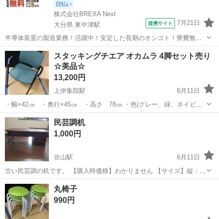
日払い
株式会社BREXA Next
7月21日
提携サイト
大分県 東中津駅
半導体装置の製造業務！活躍中！安定した長期のオシゴト！寮費無料
★赴任旅費会社負担◎20代～40代の男性活躍中★未経験活躍中！高時
大分
中津市
東中津駅
その他
スタッキングチエア オカムラ 4脚セット売り
給1,500円！《大分県中津市》 人気の工場のお仕事 ◇半導体装置内部
☆美品☆
のシート製造◇ ＊クリー...
13,200円
上伊集院駅
6月11日
・幅×42㎝ ・奥行×45㎝ ・高さ 78㎝ ・色(グレー、緑、ネイビ
ー、ダークグレー) ・各色一脚の計4脚あります。 ・4脚まとめての金
鹿児島
鹿児島市
上伊集院駅
オフィス用家具
オカムラ
民芸調机
額です。 ・現物確認可能です。
1,000円
谷山駅
6月11日
古い民芸調の机です。 【購入時価格】わかりません 【サイズ】縦：
45cm、横：100cm、高さ：38cm （大体です） 【傷などの状態】古
鹿児島
鹿児島市
谷山駅
オフィス用家具
丸椅子
いので小キズは、たくさんあります 引き出しの一つだけが取っ手がな
990円
いです 【ア...