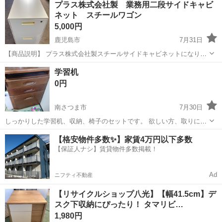
プラス株式会社製 業務用二段サイドキャビ
ネット スチールワゴン
5,000円
鹿児島市
7月31日
【商品説明】 プラス株式会社製スチールサイドキャビネットになりま
す。 棚は二段式になっております。製造年は不明です。 サイズ：幅約
鹿児島
鹿児島市
オフィス用家具
学習机
40㎝ 奥行約55㎝ 高さ約62㎝ 棚解放時最大奥行約97㎝ キャスター
0円
が付いているため...
南さつま市
7月30日
しっかりした学習机、収納、椅子のセットです。 欲しい方、取りに来
て頂ける方に無料でお譲りします(*^^*)宜しくお願いします。
鹿児島
南さつま市
オフィス用家具
無料
【格安物件多数✨】家賃4万円以下多数
【保証人ナシ】賃貸物件多数掲載！
Ad
ニフティ不動産
【リサイクルショップ八光】【幅41.5cm】デ
スク下収納にぴったり！ タマリビ…
1,980円