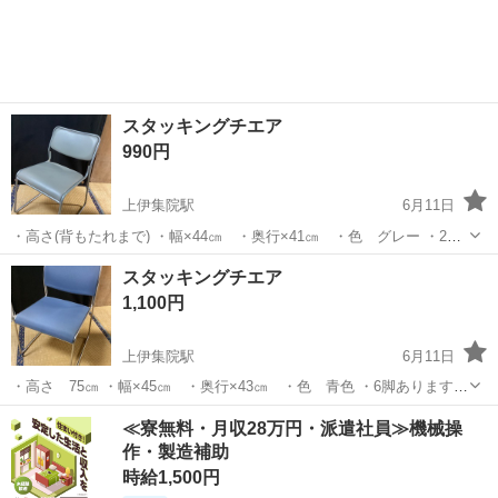
わせください。
スタッキングチエア
990円
上伊集院駅
6月11日
・高さ(背もたれまで) ・幅×44㎝ ・奥行×41㎝ ・色 グレー ・2脚
あります ・1脚あたりの金額です。 現物確認できますのでお気軽にお
鹿児島
鹿児島市
上伊集院駅
オフィス用家具
背もたれ
スタッキングチエア
問い合わせください。
1,100円
上伊集院駅
6月11日
・高さ 75㎝ ・幅×45㎝ ・奥行×43㎝ ・色 青色 ・6脚あります
・1脚の金額です。 現物確認できますのでお気軽にお問い合わせくだ
鹿児島
鹿児島市
上伊集院駅
オフィス用家具
青色
≪寮無料・月収28万円・派遣社員≫機械操
さい。
作・製造補助
時給1,500円