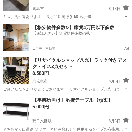
霧島市
8月6日
キズ、汚れ等あります。 長さ110 奥行き 50 高さ40
鹿児島
霧島市
オフィス用家具
【格安物件多数✨】家賃4万円以下多数
【保証人ナシ】賃貸物件多数掲載！
Ad
ニフティ不動産
【リサイクルショップ八光】ラック付きデス
ク・イス2点セット
8,580円
鹿児島市
8月6日
ご覧いただきありがとうございます！ リサイクルショップ八光（はっ
こう）です。 収納に便利なラックが一体となったデスクとイスの2点
鹿児島
鹿児島市
オフィス用家具
【事業所向け】応接テーブル【頑丈】
セットです。 書類や本などを手の届く場所にすっきり整理できるた
5,000円
め、テレワークや...
荒田八幡駅
8月6日
※お預かり出品🌿 ソファーと組み合わせて使用するタイプの応接用テ