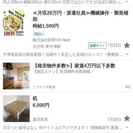
高さ205cm 横幅182cm 奥行32cm 完璧ではないですがほぼ計測合って
ます！ メタルラック棚です素材はステンレスかと思いますが 端っこ細
鹿児島
いちき串木野市
串木野駅
オフィス用家具
≪月収28万円・派遣社員≫機械操作・製造補
かいところに少し錆ありです。 全部のマスにガラスが入りますが 下の
助
段と下から...
時給1,500円
日払い
株式会社BREXA Next
7月21日
提携サイト
大分県 東中津駅
半導体装置の製造業務！活躍中！安定した長期のオシゴト！寮費無料
★赴任旅費会社負担◎20代～40代の男性活躍中★未経験活躍中！高時
大分
中津市
東中津駅
その他
【格安物件多数✨】家賃4万円以下多数
給1,500円！《大分県中津市》 人気の工場のお仕事 ◇半導体装置内部
【保証人ナシ】賃貸物件多数掲載！
のシート製造◇ ＊クリー...
Ad
ニフティ不動産
机
6,000円
鹿児島市
7月16日
目立った傷等はなし 両サイド上げ下げできます！ 現物確認可 家族用