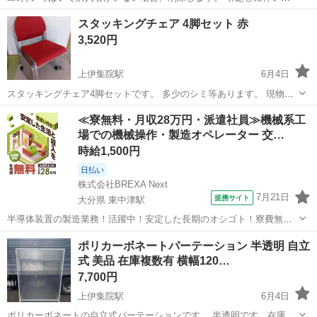
具、雑貨を断捨離中です！ ★値引きしました！ 出品当初よりかなり
鹿児島
鹿児島市
上塩屋駅
オフィス用家具
スタッキングチェア 4脚セット 赤
値引きしておりますため、これ以上の値引きはしません。 ❗️引越しした
ローラ アシュレイ
3,520円
ため、お引渡し場所変更...
上伊集院駅
6月4日
スタッキングチェア4脚セットです。 多少のシミ等あります。 現物確
認できますのでお気軽にお問い合わせください。
鹿児島
鹿児島市
上伊集院駅
オフィス用家具
≪寮無料・月収28万円・派遣社員≫機械系工
場での機械操作・製造オペレーター 交…
スタッキングチェア
時給1,500円
日払い
株式会社BREXA Next
7月21日
提携サイト
大分県 東中津駅
半導体装置の製造業務！活躍中！安定した長期のオシゴト！寮費無料
★赴任旅費会社負担◎20代～40代の男性活躍中★未経験活躍中！高時
大分
中津市
東中津駅
その他
ポリカーボネートパーテーション 半透明 自立
給1,500円！《大分県中津市》 人気の工場のお仕事 ◇半導体装置内部
式 美品 在庫複数有 横幅120…
のシート製造◇ ＊クリー...
7,700円
上伊集院駅
6月4日
ポリカーボネートの自立式パーテーションです。 半透明です。在庫複