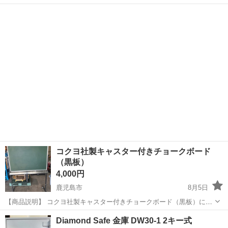
ーブル。 一般家庭用と異なる点は、 ✨枠組みや脚がスチール製でとに
鹿児島
鹿児島市
荒田八幡駅
オフィス用家具
かく頑丈 ✨事業所の応接室は基本土足使用の為、ディスプレイ用の中
ディスプレイ
板の位置が低い（下に足を伸ばす...
コクヨ社製キャスター付きチョークボード
（黒板）
4,000円
鹿児島市
8月5日
【商品説明】 コクヨ社製キャスター付きチョークボード（黒板）にな
ります。 製造年は不明です。 キャスター付きなので移動して使用する
鹿児島
鹿児島市
オフィス用家具
Diamond Safe 金庫 DW30-1 2キー式
ことも容易にできます。 ※キャスターにロック機構は付いております