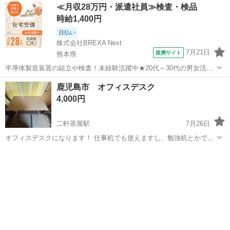
≪月収28万円・派遣社員≫検査・検品
時給1,400円
日払い
株式会社BREXA Next
7月21日
提携サイト
熊本県
半導体製造装置の組立や検査！未経験活躍中★20代～30代の男女活躍
中★ワンルーム寮完備！赴任旅費会社負担！マイカー通勤OK！無料駐
熊本
その他
鹿児島市 オフィスデスク
車場あり！正社員登用あり！《熊本県菊池郡大津町》 人気の工場のお
4,000円
仕事 ◇半導体製造装置の組立...
二軒茶屋駅
7月26日
オフィスデスクになります！ 仕事机でも使えますし、勉強机とかでも
使えます! 引き出しもあります！ 同じ物がもう一つあります！ 高さ
鹿児島
鹿児島市
二軒茶屋駅
オフィス用家具
70cm 横幅1m20cm 奥行き70cm