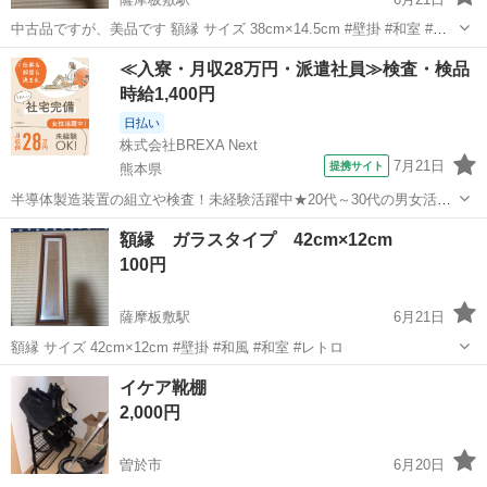
中古品ですが、美品です 額縁 サイズ 38cm×14.5cm #壁掛 #和室 #和
風 #レトロ
鹿児島
南さつま市
薩摩板敷駅
オフィス用家具
額縁
≪入寮・月収28万円・派遣社員≫検査・検品
時給1,400円
日払い
株式会社BREXA Next
7月21日
提携サイト
熊本県
半導体製造装置の組立や検査！未経験活躍中★20代～30代の男女活躍
中★ワンルーム寮完備！赴任旅費会社負担！マイカー通勤OK！無料駐
熊本
その他
額縁 ガラスタイプ 42cm×12cm
車場あり！正社員登用あり！《熊本県菊池郡大津町》 人気の工場のお
100円
仕事 ◇半導体製造装置の組立...
薩摩板敷駅
6月21日
額縁 サイズ 42cm×12cm #壁掛 #和風 #和室 #レトロ
鹿児島
南さつま市
薩摩板敷駅
オフィス用家具
額縁
イケア靴棚
2,000円
曽於市
6月20日