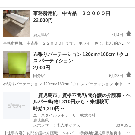
事務所用机 中古品 ２２０００円
22,000円
鹿児島駅
7月4日
事務所用机 中古品 ２２０００円です。 ホワイト色で、比較的きれ
いです。 かなりしっかりとした作りの机になります。 引き出しつき
鹿児島
鹿児島市
鹿児島駅
オフィス用家具
した
布張りパーテーション 120cm×160cm / クロ
で、動きもスムーズです。 台のところにコンセントの線などを通せる
ス パーティション
部分があります。 サイ...
2,000円
国分駅
6月28日
布張りパーテーション 120cm×160cm / クロス パーティション ◆中古
品です。 ◆在庫は5個ありますので5個まで対応できます。 ※ご不明な
鹿児島
霧島市
国分駅
オフィス用家具
パーティション
「鹿児島市」資格不問/訪問介護の介護職・ヘ
点はお気軽にご質問ください。
ルパー/時給1,310円から・未経験可
時給1,310円～
ユースタイルラボラトリー株式会社
鹿児島県
スポンサー：求人ボックス
08月05日
【仕事内容】訪問介護の介護職・ヘルパー <勤務地:鹿児島県姶良市な