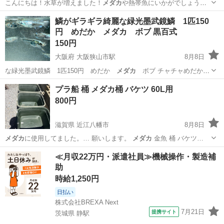
こんにちは！水草が増えました！
メダカ
や熱帯魚にいかがでしょう
か！金魚にも良…
熊本
熊本市
藤崎宮前駅
その他
鱗がギラギラ綺麗な緑光墨武鏡鱗 1匹150
円 めだか メダカ ボブ 黒百式
150円
大阪府 大阪狭山市駅
8月8日
な緑光墨武鏡鱗 1匹150円 めだか
メダカ
ボブ チャチャめだかさ
んから譲って…
大阪
大阪狭山市
大阪狭山市駅
その他
めだか
プラ船 桶 メダカ桶 バケツ 60L用
800円
滋賀県 近江八幡市
8月8日
メダカ
に使用してました。… 願いします。
メダカ
金魚 桶 バケツ…
滋賀
近江八幡市
その他
≪月収22万円・派遣社員≫機械操作・製造補
助
時給1,250円
日払い
株式会社BREXA Next
7月21日
提携サイト
茨城県 静駅