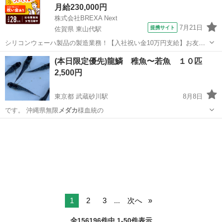
月給230,000円
株式会社BREXA Next
7月21日
提携サイト
佐賀県 東山代駅
シリコンウェーハ製品の製造業務！【入社祝い金10万円支給】お友達
やカップルとの応募OK◎年間休日129日＆休出なしでプライベート充
佐賀
伊万里市
東山代駅
その他
(本日限定優先)龍鱗 稚魚〜若魚 １０匹
実♪業務はクリーンルームで快適作業◎自社正社員登用制度あり★1食
2,500円
300円～の格安食堂あり！《佐...
東京都 武蔵砂川駅
8月8日
です。 沖縄県無限
メダカ
様血統の
東京
立川市
武蔵砂川駅
その他
1
2
3
...
次へ
全156196件中 1-50件表示