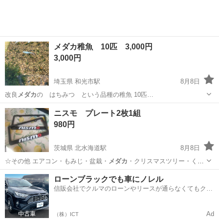
メダカ稚魚 10匹 3,000円
3,000円
埼玉県 和光市駅
8月8日
改良
メダカ
の はちみつ という品種の稚魚 10匹…
埼玉
和光市
和光市駅
その他
稚魚
ニスモ プレート2枚1組
980円
茨城県 北水海道駅
8月8日
☆その他 エアコン・もみじ・盆栽・
メダカ
・クリスマスツリー・くる
み苗・水上バイ…
茨城
常総市
北水海道駅
その他
ニスモ
ローンブラックでも車にノレル
信販会社でクルマのローンやリースが通らなくてもクル
マをご利用いただけるサービスがあります！
Ad
（株）ICT