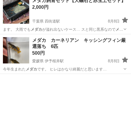
メダカ飼育セット【大磯石と赤玉土セット】
2,000円
千葉県 四街道駅
8月8日
ます。 大雨でも
メダカ
が溢れ出ないケース… スと同じ黒系なので
メダ
カ
の発色にも適してい… 微生物が住み着き、
メダカ
のエサになりま
千葉
四街道市
四街道駅
その他
メダカ
メダカ カーネリアン キッシングフィン厳
す。… きした水を入れれば
メダカ
を買うことができま… 外用 黒いケ
選落ち 6匹
ースは
メダカ
の色合いを良くしま…
500円
愛媛県 伊予桜井駅
8月8日
今年生まれた
メダカ
です。 ヒレはかなり綺麗だと思います…
愛媛
今治市
伊予桜井駅
その他
メダカ