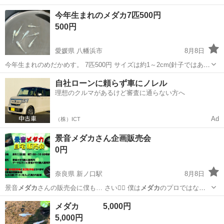
センチ〜1.5センチくらいまで育っています。 50匹はいると思いま
茨城
水戸市
偕楽園駅
その他
今年生まれのメダカ7匹500円
す。 50匹以内なら何匹でもお譲りできます。 お渡しは、茨城町付近か
500円
水戸市内でお願い...
愛媛県 八幡浜市
8月8日
今年生まれのめだかめす。 7匹500円 サイズは約1～2cm(針子ではあり
ません。） 目視なので多少の誤差はお許し下さい。 エメキン、幹之、
愛媛
八幡浜市
その他
メダカ
自社ローンに頼らず車にノレル
五式、マリアージュなど色々です。 無選別ですが背曲がりは外しま
理想のクルマがあるけど審査に通らない方へ
す。 (五式は選外に...
Ad
（株）ICT
景音メダカさん企画販売会
0円
奈良県 新ノ口駅
8月8日
景音
メダカ
さんの販売会に僕も… さい🙇‍♂️ 僕は
メダカ
のプロではない
ので…
奈良
橿原市
新ノ口駅
その他
メダカ 5,000円
5,000円