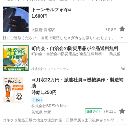
ス12L … x 3 ) ・
メダカ
飼育ケース 6L … x 4 ) ・
メダカ
飼育ケース 4L
東京
世田谷区
千歳烏山駅
その他
メダカ
トーンモルフォ2pa
… x 3 ) ・
メダカ
のボウル x3 ...
1,600円
大阪府 長尾駅
8月8日
軽にご連絡ください。 自宅で繁殖した
メダカ
をお譲りいたします。
【商品内容】 …
大阪
枚方市
長尾駅
その他
町内会・自治会の防災用品が全品送料無料
町内会・自治会の防災用品が全品送料無料！「防災備蓄
用品ドットコム」
Ad
株式会社ドリームデッサン
≪月収22万円・派遣社員≫機械操作・製造補
助
時給1,250円
日払い
株式会社BREXA Next
7月21日
提携サイト
茨城県 静駅
コネクタ製造工場の検査や測定作業！日勤専属＆土日祝休み＆年間休
日128日★クリーンルーム内作業★マイカー通勤OK＆無料駐車場あり
茨城
常陸大宮市
静駅
その他