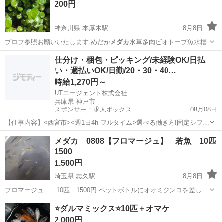
200円
神奈川県 本厚木駅
8月8日
プロフ参照お願いいたします めだか
メダカ
水草多肉ビオトープ魚水槽
神奈川
厚木市
本厚木駅
その他
ビオトープ
仕分け・梱包・ピッキング/未経験OK/日払
い・週払いOK/日勤/20・30・40…
時給1,270円～
UTエージェント株式会社
兵庫県 神戸市
スポンサー：求人ボックス
08月08日
【仕事内容】<西宮市><週1日4h フルタイム>選べる働き方!固定シフト
&基本残業なし 重さ2kg程の快適倉庫ピッキング<履歴書不要 オンライ
アルバイト・パート
メダカ 0808【フロマージュ】 若魚 10匹
ン面接OK><入社キャンペーン実施中!> <業種> 車・バイク・重機系 <
1500
仕事内容> 自...
1,500円
埼玉県 志久駅
8月8日
フロマージュ 10匹 1500円 ペットボトルにオオミジンコを差し上
げます。 素人飼育ですので、ノークレーム、ノーリターンでお願いい
埼玉
北足立郡
志久駅
その他
フロマージュ
⭐️ダルマミックス⭐️10匹＋オマケ
たします。 容器のご持参お願いいたします。 取引場所 ローソン
2,000円
伊...