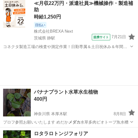
≪月収22万円・派遣社員≫機械操作・製造補
状渡しでお願い致します NISSO 高さ２７．８CM 横 ４０CM 奥行２
助
５．...
時給1,250円
日払い
株式会社BREXA Next
7月21日
提携サイト
茨城県 静駅
コネクタ製造工場の検査や測定作業！日勤専属＆土日祝休み＆年間休
日128日★クリーンルーム内作業★マイカー通勤OK＆無料駐車場あり
茨城
常陸大宮市
静駅
その他
★就業先食堂利用可！日払い制度あり！《茨城県常陸大宮市》 人気の
工場のお仕事 ◇コネクタ製造工...
バナナプラント水草水生植物
400円
神奈川県 本厚木駅
8月8日
プロフ参照お願いいたします めだか
メダカ
水草多肉ビオトープ魚水槽
神奈川
厚木市
本厚木駅
その他
水草
ロタラロトンジフォリア