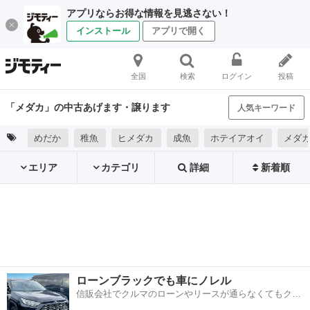
アプリならお得な情報を見逃さない！
インストール
アプリで開く
全国
検索
ログイン
投稿
「メダカ」の中古あげます・譲ります
人気キーワード
めだか
稚魚
ヒメダカ
成魚
ホテイアオイ
メダカ
エリア
カテゴリ
詳細
新着順
ローンブラックでも車にノレル
信販会社でクルマのローンやリースが通らなくてもクル
マをご利用いただけるサービスがあります！