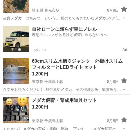
埼玉県 和光市駅
8月8日
改良
メダカ
はちみつ という… 種のとてもきれいな
メダカ
1ペア(オ
ス1メス…
埼玉
和光市
和光市駅
その他
自社ローンに頼らず車にノレル
理想のクルマがあるけど審査に通らない方へ
Ad
（株）ICT
60cmスリム水槽※ジャンク 外掛けスリム
フィルターとLEDライトセット
1,200円
東京都 千歳烏山駅
8月8日
介文をお読みください】 熱帯魚や
メダカ
、その他淡水魚、観賞魚など
生き物飼育に…
東京
世田谷区
千歳烏山駅
その他
水槽
メダカ飼育・育成用道具セット
1,200円
東京都 千歳烏山駅
8月8日
ください】
メダカ
の育成・産卵・繁殖… 下です。 ・
メダカ
飼育ケー