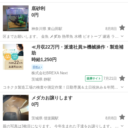
底砂利
0円
神奈川県 東山田駅
8月8日
区までお願いします。 金魚
メダカ
熱帯魚 水槽 ビオトープ 濾過 ラ
イ…
神奈川
横浜市
東山田駅
その他
≪月収22万円・派遣社員≫機械操作・製造補
助
時給1,250円
日払い
株式会社BREXA Next
7月21日
提携サイト
茨城県 静駅
コネクタ製造工場の検査や測定作業！日勤専属＆土日祝休み＆年間休
日128日★クリーンルーム内作業★マイカー通勤OK＆無料駐車場あり
茨城
常陸大宮市
静駅
その他
メダカお譲りします
★就業先食堂利用可！日払い制度あり！《茨城県常陸大宮市》 人気の
0円
工場のお仕事 ◇コネクタ製造工...
茨城県 偕楽園駅
8月8日
親の写真は3枚目になります。 今年生まれた子達をお譲りします。 今1