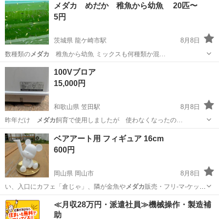
神奈川
平塚市
宮山駅
その他
メダカ
メダカ めだか 稚魚から幼魚 20匹〜
5円
茨城県 龍ケ崎市駅
8月8日
数種類の
メダカ
稚魚から幼魚 ミックスも何種類か混…
茨城
龍ケ崎市
龍ケ崎市駅
その他
稚魚
100Vブロア
15,000円
和歌山県 笠田駅
8月8日
昨年だけ
メダカ
飼育で使用しましたが 使わなくなったの…
和歌山
伊都郡
笠田駅
その他
ブロア
ベアアート用 フィギュア 16cm
600円
岡山県 岡山市
8月8日
い、入口にカフェ「倉じゃ」、隣が金魚や
メダカ
販売・フリ-マ-ケット
の「KAKURE…
岡山
岡山市
その他
アート
≪月収28万円・派遣社員≫機械操作・製造補
助