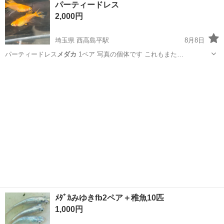
パーティードレス
★就業先食堂利用可！日払い制度あり！《茨城県常陸大宮市》 人気の
2,000円
工場のお仕事 ◇コネクタ製造工...
埼玉県 西高島平駅
8月8日
パーティードレス
メダカ
1ペア 写真の個体です これもまた…
埼玉
和光市
西高島平駅
その他
ﾒﾀﾞｶみゆきfb2ペア＋稚魚10匹
1,000円