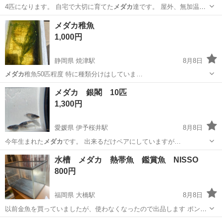
4匹になります。 自宅で大切に育てた
メダカ
達です。 屋外、無加温、
エアレーショ…
熊本
熊本市
竜田口駅
その他
メダカ稚魚
1,000円
静岡県 焼津駅
8月8日
メダカ
稚魚50匹程度 特に種類分けはしていま…
静岡
焼津市
焼津駅
その他
稚魚
メダカ 銀閣 10匹
1,300円
愛媛県 伊予桜井駅
8月8日
今年生まれた
メダカ
です。 出来るだけペアにしていますが…
愛媛
今治市
伊予桜井駅
その他
メダカ
水槽 メダカ 熱帯魚 鑑賞魚 NISSO
800円
福岡県 大橋駅
8月8日
以前金魚を買っていましたが、使わなくなったので出品します ポンプ
もありましたが汚れていたので処分しました ガラス汚れありますが現
福岡
福岡市
大橋駅
その他
水槽