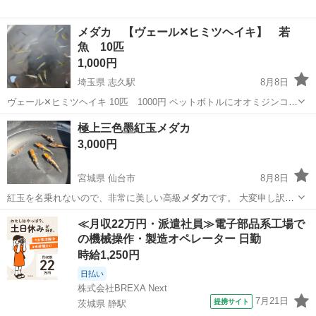
メダカ 【ヴェール✕ヒミツヘイキ】 若
魚 10匹
1,000円
埼玉県 志久駅
8月8日
ヴェール✕ヒミツヘイキ 10匹 1000円 ペットボトルにオオミジンコを
差し上げます。 素人飼育ですので、ノークレーム、ノーリターンでお
埼玉
北足立郡
志久駅
その他
メダカ
極上三色墨紅玉メダカ
願いいたします。 容器のご持参お願いいたします。 取引場所 ...
3,000円
宮城県 仙台市
8月8日
紅玉を名乗れないので、非常に美しい高級
メダカ
です。 大変申し訳な
いですが、累代継…
宮城
仙台市
その他
≪月収22万円・派遣社員≫電子部品系工場で
の機械操作・製造オペレーター 日勤
時給1,250円
日払い
株式会社BREXA Next
7月21日
提携サイト
茨城県 静駅