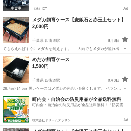
Ad
（株）ICT
メダカ飼育ケース【麦飯石と赤玉土セット】
2,000円
千葉県 四街道駅
8月8日
てもらえればすぐに
メダカ
を飼えます。 … 大雨でも
メダカ
が溢れ出な
いケース… 微生物が住み着き、
メダカ
のエサになります … 可能 黒い
千葉
四街道市
四街道駅
その他
メダカ
めだか飼育ケース
ケースは
メダカ
の色合いを良くしま…
1,500円
千葉県 四街道駅
8月8日
28.7㎝×14.5㎝ 黒いケースは
メダカ
の色合いを良くします。 ベランダ
や屋…
千葉
四街道市
四街道駅
その他
ケース
町内会・自治会の防災用品が全品送料無料
町内会・自治会の防災用品が全品送料無料！「防災備蓄
用品ドットコム」
Ad
株式会社ドリームデッサン