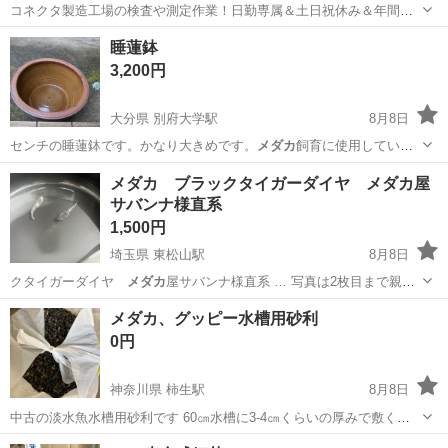
コネクタ製造工場の検査や測定作業！日勤専属＆土日祝休み＆年間休
日128日★クリーンルーム内作業★マイカー通勤OK＆無料駐車場あり
茨城
常陸大宮市
静駅
その他
睡蓮鉢
★就業先食堂利用可！日払い制度あり！《茨城県常陸大宮市》 人気の
3,200円
工場のお仕事 ◇コネクタ製造工...
大分県 別府大学駅
8月8日
センチの睡蓮鉢です。かなり大きめです。
メダカ
飼育に使用していま
したので傷汚れがあり…
大分
別府市
別府大学駅
その他
睡蓮
メダカ ブラックタイガーダイヤ メダカ屋
サバンナ様直系
1,500円
埼玉県 東松山駅
8月8日
クタイガーダイヤ
メダカ
屋サバンナ様直系 … 写真は2枚目まで親
メ
ダカ
です。 撮影時の天…
埼玉
東松山市
東松山駅
その他
メダカ
メダカ、グッピー水槽用砂利
0円
神奈川県 柿生駅
8月8日
中古の淡水魚水槽用砂利です 60㎝水槽に3-4㎝くらいの厚みで敷くこ
とができる量です ザルで水洗いしています 貝やコケなどあった水槽で
神奈川
横浜市
柿生駅
その他