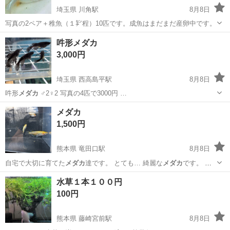
埼玉県 川角駅
8月8日
写真の2ペア＋稚魚（１㌢程）10匹です。成魚はまだまだ産卵中です。
埼玉
入間郡
川角駅
その他
吽形メダカ
3,000円
埼玉県 西高島平駅
8月8日
吽形
メダカ
♂2♀2 写真の4匹で3000円 …
埼玉
和光市
西高島平駅
その他
メダカ
1,500円
熊本県 竜田口駅
8月8日
自宅で大切に育てた
メダカ
達です。 とても… 綺麗な
メダカ
です。 屋
外、無…
熊本
熊本市
竜田口駅
その他
メダカ
水草１本１００円
100円
熊本県 藤崎宮前駅
8月8日