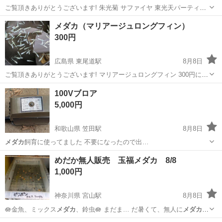
ご覧頂きありがとうございます! 朱光菊 サファイヤ 東光天パーティー
ドレス 三色ラメ 王華 一匹３００円にてお譲り致します。 沢山買われ
広島
尾道市
東尾道駅
その他
王華
メダカ（マリアージュロングフィン）
る方には、少しサービス致します。 その他にも ユリシス 紅白 マリア
300円
ージュロングフィン...
広島県 東尾道駅
8月8日
ご覧頂きありがとうございます! マリアージュロングフィン 300円にて
お譲り致します。 沢山買われる方には、少しサービス致します。 その
広島
尾道市
東尾道駅
その他
王華
100Vブロア
他にも 朱光菊 サファイヤ 東天光パーティードレス 三色ラメ 王華 ユ
5,000円
リシス 紅白ラメ...
和歌山県 笠田駅
8月8日
メダカ
飼育に使ってました 不要になったので出…
和歌山
伊都郡
笠田駅
その他
ブロア
めだか無人販売 玉福メダカ 8/8
1,000円
神奈川県 宮山駅
8月8日
🪷金魚、ミックス
メダカ
、鈴虫🪷 まだま… だ暑くて、無人に
メダカ
出
すのお休みしてま… した🙏💦
メダカ
は、ミックスだけ出…