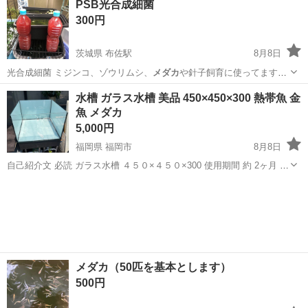
PSB光合成細菌
使用していましたのでご了承ください 重たいので自宅前まで車かバイ
300円
クなどで取りに来られる...
茨城県 布佐駅
8月8日
光合成細菌 ミジンコ、ゾウリムシ、
メダカ
や針子飼育に使ってます。
エビオスで自…
茨城
北相馬郡
布佐駅
その他
PSB
水槽 ガラス水槽 美品 450×450×300 熱帯魚 金
魚 メダカ
5,000円
福岡県 福岡市
8月8日
自己紹介文 必読 ガラス水槽 ４５０×４５０×300 使用期間 約 2ヶ月 綺
麗です シロのカッティング剥がせばクリアになります。 引渡し場所
福岡
福岡市
その他
福岡市南区
メダカ（50匹を基本とします）
500円