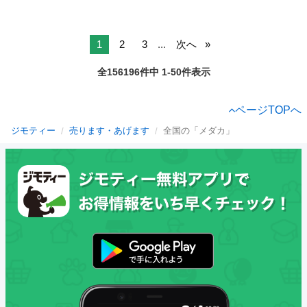
1
2
3
...
次へ
全156196件中 1-50件表示
ページTOPへ
ジモティー
売ります・あげます
全国の「メダカ」