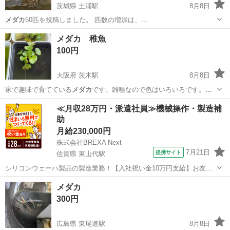
茨城県 土浦駅
8月8日
メダカ
50匹を投稿しました。 匹数の増加は、…
茨城
土浦市
土浦駅
その他
メダカ 稚魚
100円
大阪府 茨木駅
8月8日
家で趣味で育てている
メダカ
です。雑種なので色はいろいろです。
こ…
大阪
茨木市
茨木駅
その他
稚魚
≪月収28万円・派遣社員≫機械操作・製造補
助
月給230,000円
株式会社BREXA Next
7月21日
提携サイト
佐賀県 東山代駅
シリコンウェーハ製品の製造業務！【入社祝い金10万円支給】お友達
やカップルとの応募OK◎年間休日129日＆休出なしでプライベート充
佐賀
伊万里市
東山代駅
その他
メダカ
実♪業務はクリーンルームで快適作業◎自社正社員登用制度あり★1食
300円
300円～の格安食堂あり！《佐...
広島県 東尾道駅
8月8日