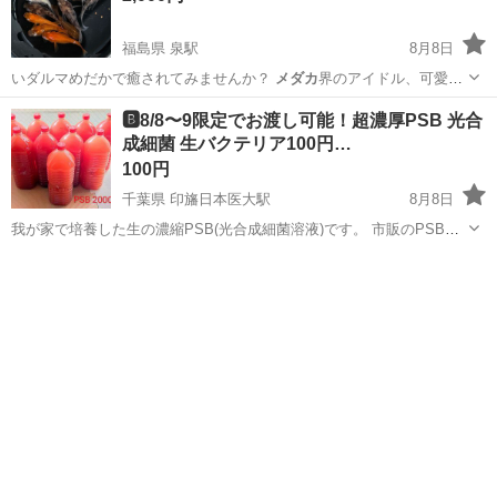
福島県 泉駅
8月8日
いダルマめだかで癒されてみませんか？
メダカ
界のアイドル、可愛い
です⭐️！ 去…
福島
福島市
泉駅
その他
ダルマ
🅱️8/8〜9限定でお渡し可能！超濃厚PSB 光合
成細菌 生バクテリア100円…
100円
千葉県 印旛日本医大駅
8月8日
我が家で培養した生の濃縮PSB(光合成細菌溶液)です。 市販のPSBよ
りも圧倒的な高濃度のため、1回の使用量は微量でさえもその効果は市
千葉
印西市
印旛日本医大駅
家庭用品
PSB
販PSB以上になります。 これにより水質の安定はもちろんですが、何
より魚自体の健康状態(バ...